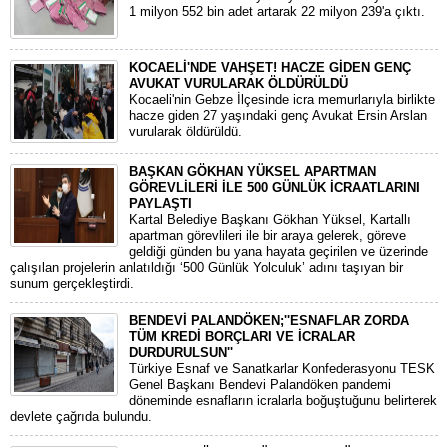
1 milyon 552 bin adet artarak 22 milyon 239'a çıktı.
KOCAELİ'NDE VAHŞET! HACZE GİDEN GENÇ
AVUKAT VURULARAK ÖLDÜRÜLDÜ
Kocaeli'nin Gebze İlçesinde icra memurlarıyla birlikte
hacze giden 27 yaşındaki genç Avukat Ersin Arslan
vurularak öldürüldü.
BAŞKAN GÖKHAN YÜKSEL APARTMAN
GÖREVLİLERİ İLE 500 GÜNLÜK İCRAATLARINI
PAYLAŞTI
Kartal Belediye Başkanı Gökhan Yüksel, Kartallı
apartman görevlileri ile bir araya gelerek, göreve
geldiği günden bu yana hayata geçirilen ve üzerinde
çalışılan projelerin anlatıldığı ‘500 Günlük Yolculuk’ adını taşıyan bir
sunum gerçekleştirdi.
BENDEVİ PALANDÖKEN;''ESNAFLAR ZORDA
TÜM KREDİ BORÇLARI VE İCRALAR
DURDURULSUN''
Türkiye Esnaf ve Sanatkarlar Konfederasyonu TESK
Genel Başkanı Bendevi Palandöken pandemi
döneminde esnafların icralarla boğuştuğunu belirterek
devlete çağrıda bulundu.