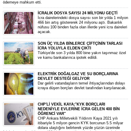
ödemeye mahkum etti.
İCRALIK DOSYA SAYISI 24 MİLYONU GEÇTİ
İcra dairelerindeki dosya sayısı son bir yılda 1 milyon
466 bin artış göstererek 24 milyonu aştı. Bakanlık
nüfusu 100 binden fazla olan illerde yeni icra daireleri
açacak.
SON ÜÇ YILDA BİNLERCE ÇİFTÇİNİN TARLASI
İCRA YOLUYLA ELDEN ÇIKTI
Türkiye'de son 3 yılda 800 bine yakın taşınmaz özel
ve kamu bankalarınca ipotek edildi.
ELEKTRİK DOĞALGAZ VE SU BORÇLARINA
DEVLET DESTEĞİ GELİYOR
Dar gelirli vatandaşların temel ihtiyaçlarından dolayı
icraya düşen borçları devlet tarafından karşılanacak.
CHP'Lİ VEKİL KAYA;''KYK BORÇLARI
NEDENİYLE EVLERİNE İCRA GELEN 400 BİN
ÖĞRENCİ VAR''
CHP Ankara Milletvekili Yıldırım Kaya 2021 yılı
itibariyle 5 milyon gencin KYK borcunun 5.5 milyar
dolara ulaştığını belirterek yüzde yüzün üzerinde