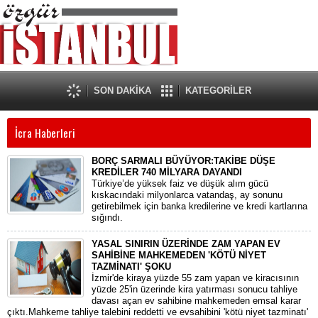
SON DAKİKA
KATEGORİLER
İcra Haberleri
BORÇ SARMALI BÜYÜYOR:TAKİBE DÜŞE
KREDİLER 740 MİLYARA DAYANDI
​Türkiye’de yüksek faiz ve düşük alım gücü
kıskacındaki milyonlarca vatandaş, ay sonunu
getirebilmek için banka kredilerine ve kredi kartlarına
sığındı.
YASAL SINIRIN ÜZERİNDE ZAM YAPAN EV
SAHİBİNE MAHKEMEDEN 'KÖTÜ NİYET
TAZMİNATI' ŞOKU
İzmir'de kiraya yüzde 55 zam yapan ve kiracısının
yüzde 25'in üzerinde kira yatırması sonucu tahliye
davası açan ev sahibine mahkemeden emsal karar
çıktı.Mahkeme tahliye talebini reddetti ve evsahibini 'kötü niyet tazminatı'