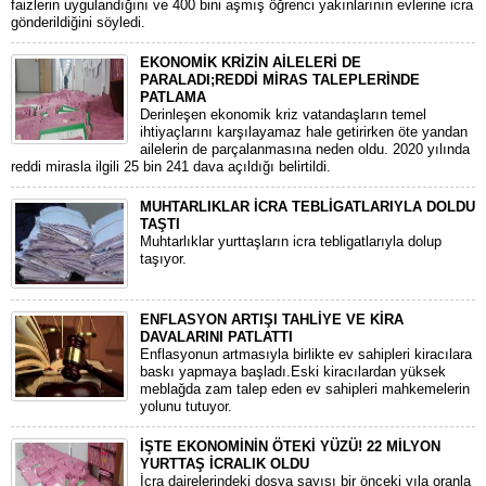
faizlerin uygulandığını ve 400 bini aşmış öğrenci yakınlarının evlerine icra
gönderildiğini söyledi.
EKONOMİK KRİZİN AİLELERİ DE
PARALADI;REDDİ MİRAS TALEPLERİNDE
PATLAMA
Derinleşen ekonomik kriz vatandaşların temel
ihtiyaçlarını karşılayamaz hale getirirken öte yandan
ailelerin de parçalanmasına neden oldu. 2020 yılında
reddi mirasla ilgili 25 bin 241 dava açıldığı belirtildi.
MUHTARLIKLAR İCRA TEBLİGATLARIYLA DOLDU
TAŞTI
Muhtarlıklar yurttaşların icra tebligatlarıyla dolup
taşıyor.
ENFLASYON ARTIŞI TAHLİYE VE KİRA
DAVALARINI PATLATTI
Enflasyonun artmasıyla birlikte ev sahipleri kiracılara
baskı yapmaya başladı.Eski kiracılardan yüksek
meblağda zam talep eden ev sahipleri mahkemelerin
yolunu tutuyor.
İŞTE EKONOMİNİN ÖTEKİ YÜZÜ! 22 MİLYON
YURTTAŞ İCRALIK OLDU
İcra dairelerindeki dosya sayısı bir önceki yıla oranla