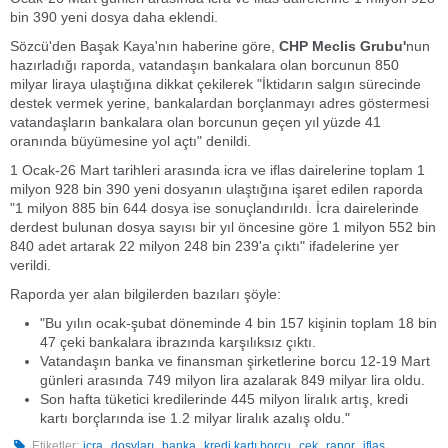
bin 390 yeni dosya daha eklendi.
Sözcü'den Başak Kaya'nın haberine göre,
CHP Meclis Grubu'
nun
hazırladığı raporda, vatandaşın bankalara olan borcunun 850
milyar liraya ulaştığına dikkat çekilerek
"İktidarın salgın sürecinde
destek vermek yerine, bankalardan borçlanmayı adres göstermesi
vatandaşların bankalara olan borcunun geçen yıl yüzde 41
oranında büyümesine yol açtı"
denildi.
1 Ocak-26 Mart tarihleri arasında icra ve iflas dairelerine toplam 1
milyon 928 bin 390 yeni dosyanın ulaştığına işaret edilen raporda
"
1 milyon 885 bin 644 dosya ise sonuçlandırıldı. İcra dairelerinde
derdest bulunan dosya sayısı bir yıl öncesine göre 1 milyon 552 bin
840 adet artarak 22 milyon 248 bin 239'a çıktı
" ifadelerine yer
verildi.
Raporda yer alan bilgilerden bazıları şöyle:
"Bu yılın ocak-şubat döneminde 4 bin 157 kişinin toplam 18 bin
47 çeki bankalara ibrazında karşılıksız çıktı.
Vatandaşın banka ve finansman şirketlerine borcu 12-19 Mart
günleri arasında 749 milyon lira azalarak 849 milyar lira oldu.
Son hafta tüketici kredilerinde 445 milyon liralık artış, kredi
kartı borçlarında ise 1.2 milyar liralık azalış oldu."
,
,
,
,
,
,
Etiketler:
icra
dosyları
banka
kredi kartı borcu
çek
rapor
iflas