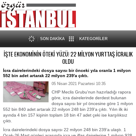
SON DAKİKA
KATEGORİLER
İŞTE EKONOMİNİN ÖTEKİ YÜZÜ! 22 MİLYON YURTTAŞ İCRALIK
OLDU
İcra dairelerindeki dosya sayısı bir önceki yıla oranla 1 milyon
552 bin adet artarak 22 milyon 239'a çıktı.
05 Nisan 2021 Pazartesi 10:35
CHP Meclis Grubu'nun hazırladığı rapora
göre, icra dairelerinde derdest bulunan
dosya sayısı bir yıl öncesine göre 1 milyon
552 bin 840 adet artarak 22 milyon 248 bin 239'a çıktı. Yılın ilk iki
ayında 4 bin 157 kişinin toplam 18 bin 47 adet çeki ise karşılıksız
çıktı.
İcra dairelerindeki dosya sayısı 22 milyon 248 bin 239’a ulaştı. 1
Ocak-26 Mart günleri arasında icra ve iflas dairelerine 1 milyon 928