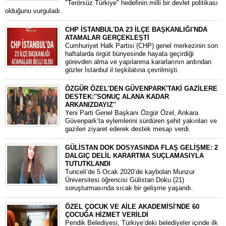
"Terörsüz Türkiye" hedefinin milli bir devlet politikası
olduğunu vurguladı.
CHP İSTANBUL'DA 23 İLÇE BAŞKANLIĞI'NDA
ATAMALAR GERÇEKLEŞTİ
​Cumhuriyet Halk Partisi (CHP) genel merkezinin son
haftalarda örgüt bünyesinde hayata geçirdiği
görevden alma ve yapılanma kararlarının ardından
gözler İstanbul il teşkilatına çevrilmişti.
ÖZGÜR ÖZEL'DEN GÜVENPARK'TAKİ GAZİLERE
DESTEK:''SONUÇ ALANA KADAR
ARKANIZDAYIZ''
​Yeni Parti Genel Başkanı Özgür Özel, Ankara
Güvenpark’ta eylemlerini sürdüren şehit yakınları ve
gazileri ziyaret ederek destek mesajı verdi.
GÜLİSTAN DOK DOSYASINDA FLAŞ GELİŞME: 2
DALGIÇ DELİL KARARTMA SUÇLAMASIYLA
TUTUTKLANDI
​Tunceli’de 5 Ocak 2020’de kaybolan Munzur
Üniversitesi öğrencisi Gülistan Doku (21)
soruşturmasında sıcak bir gelişme yaşandı.
ÖZEL ÇOCUK VE AİLE AKADEMİSİ'NDE 60
ÇOCUĞA HİZMET VERİLDİ
Pendik Belediyesi, Türkiye’deki belediyeler içinde ilk