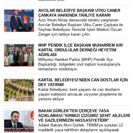
AVCILAR BELEDİYE BAŞKANI UTKU CANER
ÇANKAYA HAKKINDA TAHLİYE KARARI
​Aziz İhsan Aktaş davasında tutuklu yargılanan
Avcılar Belediye Başkanı Utku Caner Çaykara ile
Seyhan Belediyesi Temizlik İşleri Müdürü Özcan
Zenger için tahliye kararı çıktı.
MHP PENDİK İLÇE BAŞKANI MUHARREM KIR
KARTAL ORDULULAR DERNEĞİ HEYETİNİ
AĞIRLADI
​Milliyetçi Hareket Partisi (MHP) Pendik İlçe
Başkanlığı, bölgedeki sivil toplum kuruluşlarıyla
temaslarını sürdürüyor.
KARTAL BELEDİYESİ’NDEN CAN DOSTLAR İÇİN
DEV YATIRIM!
Kartal Belediyesi, kent yaşamı ile can dostların
yaşam kalitesini artıracak vizyoner projelerine bir
yenisini ekliyor.
BAKAN GÜRLEK'TEN ÇERÇEVE YASA
AÇIKLAMASI:''KIRMIZI ÇİZGİMİZ ŞEHİT AİLELERİ
VE GAZİLERİMİZİN HASSASİYETİDİR''
Adalet Bakanı Akın Gürlek, TBMM’ye sunulan 12
maddelik yasa teklifinin detaylarını açıklayarak