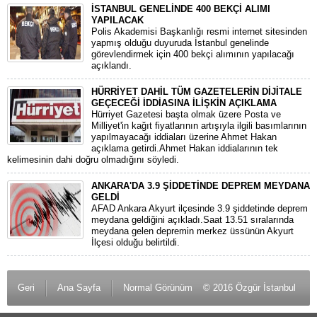
İSTANBUL GENELİNDE 400 BEKÇİ ALIMI
YAPILACAK
Polis Akademisi Başkanlığı resmi internet sitesinden
yapmış olduğu duyuruda İstanbul genelinde
görevlendirmek için 400 bekçi alımının yapılacağı
açıklandı.
HÜRRİYET DAHİL TÜM GAZETELERİN DİJİTALE
GEÇECEĞİ İDDİASINA İLİŞKİN AÇIKLAMA
Hürriyet Gazetesi başta olmak üzere Posta ve
Milliyet'in kağıt fiyatlarının artışıyla ilgili basımlarının
yapılmayacağı iddiaları üzerine Ahmet Hakan
açıklama getirdi.Ahmet Hakan iddialarının tek
kelimesinin dahi doğru olmadığını söyledi.
ANKARA'DA 3.9 ŞİDDETİNDE DEPREM MEYDANA
GELDİ
AFAD Ankara Akyurt ilçesinde 3.9 şiddetinde deprem
meydana geldiğini açıkladı.Saat 13.51 sıralarında
meydana gelen depremin merkez üssünün Akyurt
İlçesi olduğu belirtildi.
Geri
Ana Sayfa
Normal Görünüm
© 2016 Özgür İstanbul