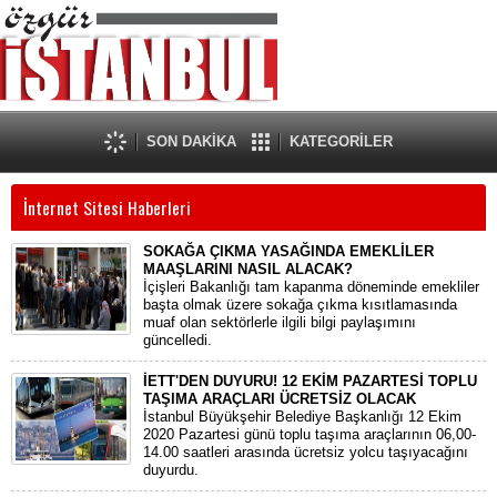
SON DAKİKA
KATEGORİLER
İnternet Sitesi Haberleri
SOKAĞA ÇIKMA YASAĞINDA EMEKLİLER
MAAŞLARINI NASIL ALACAK?
İçişleri Bakanlığı tam kapanma döneminde emekliler
başta olmak üzere sokağa çıkma kısıtlamasında
muaf olan sektörlerle ilgili bilgi paylaşımını
güncelledi.
İETT'DEN DUYURU! 12 EKİM PAZARTESİ TOPLU
TAŞIMA ARAÇLARI ÜCRETSİZ OLACAK
İstanbul Büyükşehir Belediye Başkanlığı 12 Ekim
2020 Pazartesi günü toplu taşıma araçlarının 06,00-
14.00 saatleri arasında ücretsiz yolcu taşıyacağını
duyurdu.