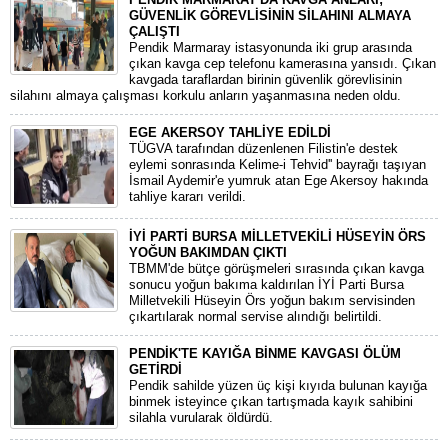
GÜVENLİK GÖREVLİSİNİN SİLAHINI ALMAYA
ÇALIŞTI
Pendik Marmaray istasyonunda iki grup arasında
çıkan kavga cep telefonu kamerasına yansıdı. Çıkan
kavgada taraflardan birinin güvenlik görevlisinin
silahını almaya çalışması korkulu anların yaşanmasına neden oldu.
EGE AKERSOY TAHLİYE EDİLDİ
TÜGVA tarafından düzenlenen Filistin'e destek
eylemi sonrasında Kelime-i Tehvid'' bayrağı taşıyan
İsmail Aydemir'e yumruk atan Ege Akersoy hakında
tahliye kararı verildi.
İYİ PARTİ BURSA MİLLETVEKİLİ HÜSEYİN ÖRS
YOĞUN BAKIMDAN ÇIKTI
TBMM'de bütçe görüşmeleri sırasında çıkan kavga
sonucu yoğun bakıma kaldırılan İYİ Parti Bursa
Milletvekili Hüseyin Örs yoğun bakım servisinden
çıkartılarak normal servise alındığı belirtildi.
PENDİK'TE KAYIĞA BİNME KAVGASI ÖLÜM
GETİRDİ
Pendik sahilde yüzen üç kişi kıyıda bulunan kayığa
binmek isteyince çıkan tartışmada kayık sahibini
silahla vurularak öldürdü.