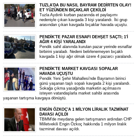
TUZLA'DA BU NASIL BAYRAM DEDİRTEN OLAY!
ET YÜZÜNDEN BIÇAKLAR ÇEKİLDİ
Tuzla Aydınlı kurban pazarında et paylaşımı
nedeniyle çıkan kavgada 3 kişi yaralandı. İki grup
arasından çıkan kavgada bıçaklar havada uçuştu.
PENDİK'TE PAZAR ESNAFI DEHŞET SAÇTI; 1'İ
AĞIR 4 KİŞİ YARALANDI
Pendik sahil alanında kurulan pazar yerinde esnaflar
birbirini yaraladı. Nedeni belirlenemeyen bıçaklı
kavgada 1 kişi ağır olmak üzere 4 pazarcı yaralandı.
PENDİK'TE MARKET KAVGASI SOPALAR
HAVADA UÇUŞTU
Pendik Yeni Şehir Mahallesi'nde Bayramın birinci
günü yaşanan taşlı sopalı kavgada 2 kişi yaralandı.
Sokağa çıkma yasağında marketin açılmasını
isteyen vatandaşlarla market sahibi arasında
yaşanan tartışma kavgaya dönüştü.
ENGİN ÖZKOÇ'A 1 MİLYON LİRALIK TAZMİNAT
DAVASI AÇILDI
TBMM'de meydana gelen tartışmanın ardından CHP
Milletvekili Engin Özkoç hakkında 1 milyon liralık
tazminat davası açıldı.