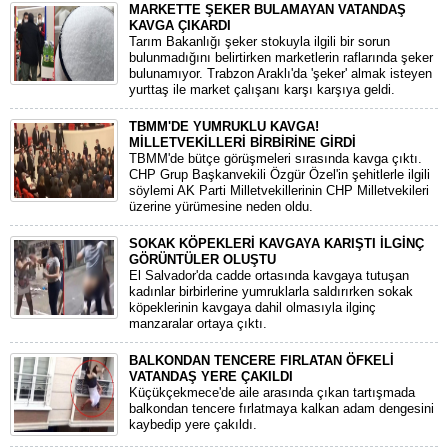
MARKETTE ŞEKER BULAMAYAN VATANDAŞ
KAVGA ÇIKARDI
Tarım Bakanlığı şeker stokuyla ilgili bir sorun
bulunmadığını belirtirken marketlerin raflarında şeker
bulunamıyor. Trabzon Araklı'da 'şeker' almak isteyen
yurttaş ile market çalışanı karşı karşıya geldi.
TBMM'DE YUMRUKLU KAVGA!
MİLLETVEKİLLERİ BİRBİRİNE GİRDİ
TBMM'de bütçe görüşmeleri sırasında kavga çıktı.
CHP Grup Başkanvekili Özgür Özel'in şehitlerle ilgili
söylemi AK Parti Milletvekillerinin CHP Milletvekileri
üzerine yürümesine neden oldu.
SOKAK KÖPEKLERİ KAVGAYA KARIŞTI İLGİNÇ
GÖRÜNTÜLER OLUŞTU
El Salvador'da cadde ortasında kavgaya tutuşan
kadınlar birbirlerine yumruklarla saldırırken sokak
köpeklerinin kavgaya dahil olmasıyla ilginç
manzaralar ortaya çıktı.
BALKONDAN TENCERE FIRLATAN ÖFKELİ
VATANDAŞ YERE ÇAKILDI
Küçükçekmece'de aile arasında çıkan tartışmada
balkondan tencere fırlatmaya kalkan adam dengesini
kaybedip yere çakıldı.