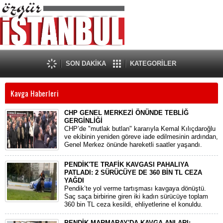
SON DAKİKA
KATEGORİLER
Kavga Haberleri
CHP GENEL MERKEZİ ÖNÜNDE TEBLİĞ
GERGİNLİĞİ
​CHP’de "mutlak butlan" kararıyla Kemal Kılıçdaroğlu
ve ekibinin yeniden göreve iade edilmesinin ardından,
Genel Merkez önünde hareketli saatler yaşandı.
PENDİK'TE TRAFİK KAVGASI PAHALIYA
PATLADI: 2 SÜRÜCÜYE DE 360 BİN TL CEZA
YAĞDI
Pendik’te yol verme tartışması kavgaya dönüştü.
Saç saça birbirine giren iki kadın sürücüye toplam
360 bin TL ceza kesildi, ehliyetlerine el konuldu.
PENDİK MARMARAY'DA KAVGA ANLARI;