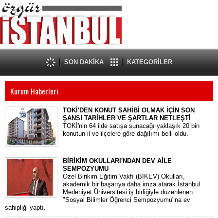
SON DAKİKA
KATEGORİLER
Kurum Haberleri
TOKİ'DEN KONUT SAHİBİ OLMAK İÇİN SON
ŞANS! TARİHLER VE ŞARTLAR NETLEŞTİ
TOKİ'nin 64 ilde satışa sunacağı yaklaşık 20 bin
konutun il ve ilçelere göre dağılımı belli oldu.
BİRİKİM OKULLARI'NDAN DEV AİLE
SEMPOZYUMU
​Özel Birikim Eğitim Vakfı (BİKEV) Okulları,
akademik bir başarıya daha imza atarak İstanbul
Medeniyet Üniversitesi iş birliğiyle düzenlenen
"Sosyal Bilimler Öğrenci Sempozyumu"na ev
sahipliği yaptı.