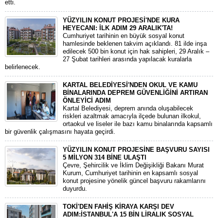
etti.
YÜZYILIN KONUT PROJESİ'NDE KURA
HEYECANI: İLK ADIM 29 ARALIK'TA!
​Cumhuriyet tarihinin en büyük sosyal konut
hamlesinde beklenen takvim açıklandı. 81 ilde inşa
edilecek 500 bin konut için hak sahipleri, 29 Aralık –
27 Şubat tarihleri arasında yapılacak kuralarla
belirlenecek.
KARTAL BELEDİYESİ'NDEN OKUL VE KAMU
BİNALARINDA DEPREM GÜVENLİĞİNİ ARTIRAN
ÖNLEYİCİ ADIM
Kartal Belediyesi, deprem anında oluşabilecek
riskleri azaltmak amacıyla ilçede bulunan ilkokul,
ortaokul ve liseler ile bazı kamu binalarında kapsamlı
bir güvenlik çalışmasını hayata geçirdi.
YÜZYILIN KONUT PROJESİNE BAŞVURU SAYISI
5 MİLYON 314 BİNE ULAŞTI
​Çevre, Şehircilik ve İklim Değişikliği Bakanı Murat
Kurum, Cumhuriyet tarihinin en kapsamlı sosyal
konut projesine yönelik güncel başvuru rakamlarını
duyurdu.
TOKİ'DEN FAHİŞ KİRAYA KARŞI DEV
ADIM:İSTANBUL'A 15 BİN LİRALIK SOSYAL