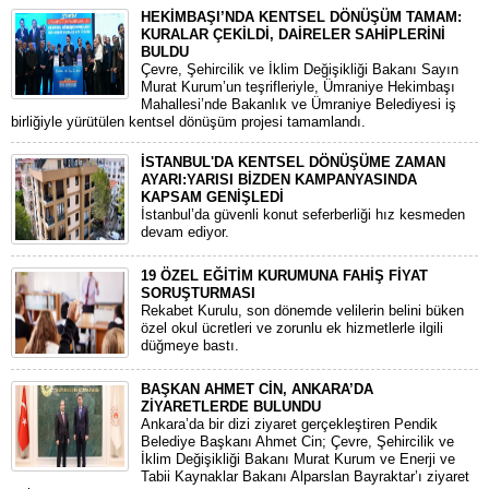
HEKİMBAŞI’NDA KENTSEL DÖNÜŞÜM TAMAM:
KURALAR ÇEKİLDİ, DAİRELER SAHİPLERİNİ
BULDU
Çevre, Şehircilik ve İklim Değişikliği Bakanı Sayın
Murat Kurum’un teşrifleriyle, Ümraniye Hekimbaşı
Mahallesi’nde Bakanlık ve Ümraniye Belediyesi iş
birliğiyle yürütülen kentsel dönüşüm projesi tamamlandı.
İSTANBUL'DA KENTSEL DÖNÜŞÜME ZAMAN
AYARI:YARISI BİZDEN KAMPANYASINDA
KAPSAM GENİŞLEDİ
​İstanbul’da güvenli konut seferberliği hız kesmeden
devam ediyor.
19 ÖZEL EĞİTİM KURUMUNA FAHİŞ FİYAT
SORUŞTURMASI
Rekabet Kurulu, son dönemde velilerin belini büken
özel okul ücretleri ve zorunlu ek hizmetlerle ilgili
düğmeye bastı.
BAŞKAN AHMET CİN, ANKARA’DA
ZİYARETLERDE BULUNDU
Ankara’da bir dizi ziyaret gerçekleştiren Pendik
Belediye Başkanı Ahmet Cin; Çevre, Şehircilik ve
İklim Değişikliği Bakanı Murat Kurum ve Enerji ve
Tabii Kaynaklar Bakanı Alparslan Bayraktar’ı ziyaret