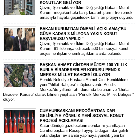
KONUTLAR GELİYOR
​Çevre, Şehircilik ve İklim Değişikliği Bakanı Murat
Kurum, megakentteki fahiş kira artışlarını frenlemek
amacıyla hayata geçirilecek tarihi bir projeyi duyurdu.
BAKAN KURUM'DAN ÖNEMLİ AÇIKLAMA;''BU
GÜNE KADAR 3 MİLYONA YAKIN KONUT
BAŞVURUSU YAPILDI''
​Çevre, Şehircilik ve İklim Değişikliği Bakanı Murat
Kurum, 81 ilde inşa edilecek 500 bin sosyal konut
projesine ilişkin önemli açıklamalarda bulundu.
BAŞKAN AHMET CİN'DEN MÜJDE! 100 YILLIK
BURLA BİRADERERLER KORUSU PENDİK
MERKEZ MİLLET BAHÇESİ OLUYOR
Pendik Belediye Başkanı Ahmet Cin, Pendiklilere
yeni “Millet Bahçesi” müjdesi verdi. Pendik
Merkez’de yıllardır atıl durumda bulunan ve “Burla
Biradeler Korusu” olarak bilinen yeşil alan “Pendik Merkez Millet Bahçesi”
oluyor.
CUMHURBAŞKANI ERDOĞAN'DAN DAR
GELİRLİYE YÖNELİK YENİ SOSYAL KONUT
PROJESİ AÇIKLAMASI
Katar dönüşü gazetecilerin sorularını yanıtlayan
Cumhurbaşkanı Recep Tayyip Erdoğan, dar gelirli
vatandaşları ev sahibi yapmaya yönelik yeni bir