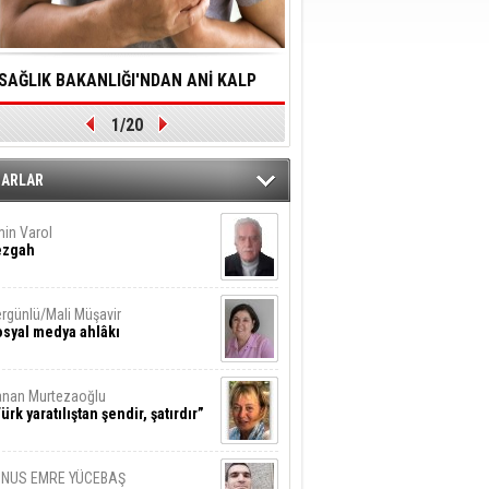
SAĞLIK BAKANLIĞI'NDAN ANİ KALP
YALNIZLIK YAŞLI BİREY
1/20
DURMALARINA HIZLI MÜDAHALE
SORUNLARA NEDEN OL
DİLMESİNE YÖNELİK ÖNLENMESİ İÇİN
ZARLAR
ÖNEMLİ ADIM
in Varol
ezgah
rgünlü/Mali Müşavir
syal medya ahlâkı
nan Murtezaoğlu
ürk yaratılıştan şendir, şatırdır”
UNUS EMRE YÜCEBAŞ