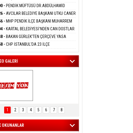
DANMAK
İYOR
GADA 15 GÖZALTI
00 -
PENDİK MÜFTÜSÜ DR.ABDÜLHAMİD
LİVAN BASIN MENSUPLARINI AĞIRLADI
26 -
AVCILAR BELEDİYE BAŞKANI UTKU CANER
eltem Kaynas
KAYA HAKKINDA TAHLİYE KARARI
56 -
MHP PENDİK İLÇE BAŞKANI MUHARREM
FFETMEYECEĞİM!
 KARTAL ORDULULAR DERNEĞİ HEYETİNİ
04 -
KARTAL BELEDİYESİ’NDEN CAN DOSTLAR
RLADI
N DEV YATIRIM!
48 -
BAKAN GÜRLEK'TEN ÇERÇEVE YASA
KLAMASI:''KIRMIZI ÇİZGİMİZ ŞEHİT AİLELERİ
58 -
CHP İSTANBUL'DA 23 İLÇE
GAZİLERİMİZİN HASSASİYETİDİR''
KANLIĞI'NDA ATAMALAR GERÇEKLEŞTİ
EO GALERİ
ARTAL ENGELSİZ 
AŞAM FESTİVALİ 
1
2
3
4
5
6
7
8
KONSERİ 
LEYİCİLERİ MEST 
ETTİ
K OKUNANLAR