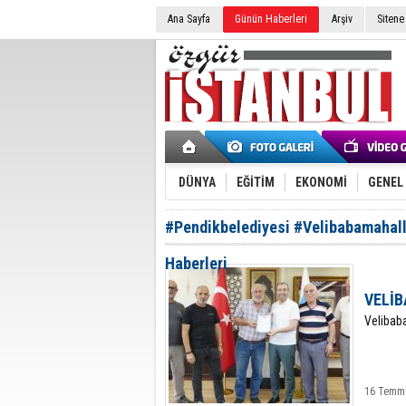
Ana Sayfa
Günün Haberleri
Arşiv
Sitene
DÜNYA
EĞİTİM
EKONOMİ
GENEL
#Pendikbelediyesi #Velibabamahal
Haberleri
VELİB
Velibaba
16 Temmu