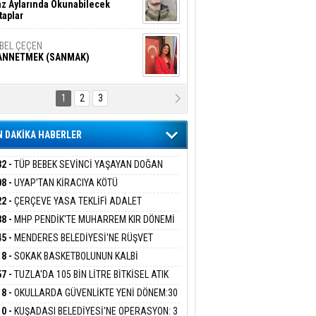
z Aylarında Okunabilecek
taplar
İBEL ÇEÇEN
ANNETMEK (SANMAK)
1
2
3
NALİZ/ ODABAŞ
ranlık DNA Kuşaklararası
ddetin Biyolojik Faturası
 DAKİKA HABERLER
yar Adıyaman
en Bu Sahaya Sığmazam
32 -
TÜP BEBEK SEVİNCİ YAŞAYAN DOĞAN
ESİNE BAKANLIK DESTEĞİ
08 -
UYAP'TAN KİRACIYA KÖTÜ
ER:''TEBLİGAT GELMEDİ'' SAVUNMASI
22 -
ÇERÇEVE YASA TEKLİFİ ADALET
san Ali Çölük
HKEMEDEN DÖNDÜ
r Satırın İçindeki İnsan
İSYONU'NDAN GEÇTİ:SÜREÇ NASIL
38 -
MHP PENDİK'TE MUHARREM KIR DÖNEMİ
EYECEK?
AM EDİYOR
45 -
MENDERES BELEDİYESİ'NE RÜŞVET
RASYONU:BELEDİYE BAŞKANI İLKAY ÇİÇEK
18 -
SOKAK BASKETBOLUNUN KALBİ
gi Kılıç
İVAS: ATEŞE ATILAN VİCDAN
İYEYE SEVK EDİLDİ
ANİYE’DE ATACAK
57 -
TUZLA'DA 105 BİN LİTRE BİTKİSEL ATIK
 TOPLANDI
18 -
OKULLARDA GÜVENLİKTE YENİ DÖNEM:30
 PERSONEL ALINACAK DEDEKTÖRLÜ ARAMA
ARIŞ BAŞARSLAN
10 -
KUŞADASI BELEDİYESİ'NE OPERASYON: 3