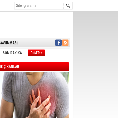
K DESTEĞİ
 SAVUNMASI
İ:SÜREÇ NASIL
SON DAKİKA
DİĞER »
İYE BAŞKANI
E ÇIKANLAR
L ALINACAK
ÖZALTI
ENSUPLARINI
KINDA TAHLİYE
DULULAR DERNEĞİ
IM!
I ÇİZGİMİZ
GERÇEKLEŞTİ