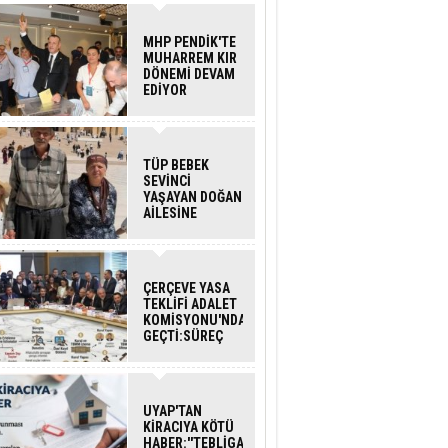
MHP PENDİK'TE
MUHARREM KIR
DÖNEMİ DEVAM
EDİYOR
TÜP BEBEK
SEVİNCİ
YAŞAYAN DOĞAN
AİLESİNE
BAKANLIK
DESTEĞİ
ÇERÇEVE YASA
TEKLİFİ ADALET
KOMİSYONU'NDAN
GEÇTİ:SÜREÇ
NASIL
İŞLEYECEK?
UYAP'TAN
KİRACIYA KÖTÜ
HABER:''TEBLİGAT