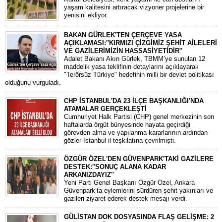
yaşam kalitesini artıracak vizyoner projelerine bir
yenisini ekliyor.
BAKAN GÜRLEK'TEN ÇERÇEVE YASA
AÇIKLAMASI:''KIRMIZI ÇİZGİMİZ ŞEHİT AİLELERİ
VE GAZİLERİMİZİN HASSASİYETİDİR''
Adalet Bakanı Akın Gürlek, TBMM’ye sunulan 12
maddelik yasa teklifinin detaylarını açıklayarak
"Terörsüz Türkiye" hedefinin milli bir devlet politikası
olduğunu vurguladı.
CHP İSTANBUL'DA 23 İLÇE BAŞKANLIĞI'NDA
ATAMALAR GERÇEKLEŞTİ
​Cumhuriyet Halk Partisi (CHP) genel merkezinin son
haftalarda örgüt bünyesinde hayata geçirdiği
görevden alma ve yapılanma kararlarının ardından
gözler İstanbul il teşkilatına çevrilmişti.
ÖZGÜR ÖZEL'DEN GÜVENPARK'TAKİ GAZİLERE
DESTEK:''SONUÇ ALANA KADAR
ARKANIZDAYIZ''
​Yeni Parti Genel Başkanı Özgür Özel, Ankara
Güvenpark’ta eylemlerini sürdüren şehit yakınları ve
gazileri ziyaret ederek destek mesajı verdi.
GÜLİSTAN DOK DOSYASINDA FLAŞ GELİŞME: 2