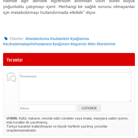
halinde ağır aerobik egzersizin ardından uzun süreli düşük
yoğunluklu çalışmayı içerir. Herhangi bir sağlık sorunu olmayanlar
için metabolizmayı hızlandırmada etkilidir” diyor.
Etiketler:
#metabolizma #sutüketimi #yağlanma
#acıbademataşehirhastanesi #yağoranı #egzersiz #kilo #beslenme
Yorumlar
UYARI:
Küfür, hakaret, rencide edici cümleler veya imalar, inançlara saldırı içeren,
imla kuralları ile yazılmamış,
Türkçe karakter kullanılmayan ve büyük harflerle yazılmış yorumlar
onaylanmamaktadır.