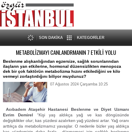
SON DAKİKA
KATEGORİLER
METABOLİZMAYI CANLANDRMANIN 7 ETKİLİ YOLU
Beslenme alışkanlığından egzersize, sağlık sorunlarından
ilaçların yan etkilerine, hormonal düzensizlikten menopoza
dek bir çok faktörün metabolizma hızını etkilediğini ve kilo
vermeyi zorlaştırdığını biliyor muydunuz?
07 Ağustos 2024 Çarşamba 10:25
Acıbadem Ataşehir Hastanesi Beslenme ve Diyet Uzmanı
Evrim Demirel
“Kişi yaş aldıkça yağ ve kas döngüsünde
değişiklikler olur; kas yüzdesi azalırken yağ yüzdesi artar. Yağ oranı
arttıkça da metabolizmamız yavaşlar. O nedenle bizler yaş aldıkça
kas yüzdemizin daha fazla düşmemesi için sağlıklı beslenme