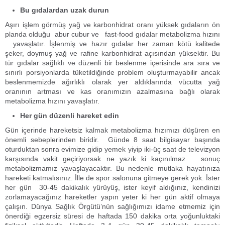
Bu gıdalardan uzak durun
Aşırı işlem görmüş yağ ve karbonhidrat oranı yüksek gıdaların ön
planda olduğu abur cubur ve fast-food gıdalar metabolizma hızını
yavaşlatır. İşlenmiş ve hazır gıdalar her zaman kötü kalitede
şeker, doymuş yağ ve rafine karbonhidrat açısından yüksektir. Bu
tür gıdalar sağlıklı ve düzenli bir beslenme içerisinde ara sıra ve
sınırlı porsiyonlarda tüketildiğinde problem oluşturmayabilir ancak
beslenmemizde ağırlıklı olarak yer aldıklarında vücutta yağ
oranının artması ve kas oranımızın azalmasına bağlı olarak
metabolizma hızını yavaşlatır.
Her gün düzenli hareket edin
Gün içerinde hareketsiz kalmak metabolizma hızımızı düşüren en
önemli sebeplerinden biridir. Günde 8 saat bilgisayar başında
oturduktan sonra evimize gidip yemek yiyip iki-üç saat de televizyon
karşısında vakit geçiriyorsak ne yazık ki kaçınılmaz sonuç
metabolizmamız yavaşlayacaktır. Bu nedenle mutlaka hayatınıza
hareketi katmalısınız. İlle de spor salonuna gitmeye gerek yok. İster
her gün 30-45 dakikalık yürüyüş, ister keyif aldığınız, kendinizi
zorlamayacağınız hareketler yapın yeter ki her gün aktif olmaya
çalışın. Dünya Sağlık Örgütü’nün sağlığımızı idame etmemiz için
önerdiği egzersiz süresi de haftada 150 dakika orta yoğunluktaki