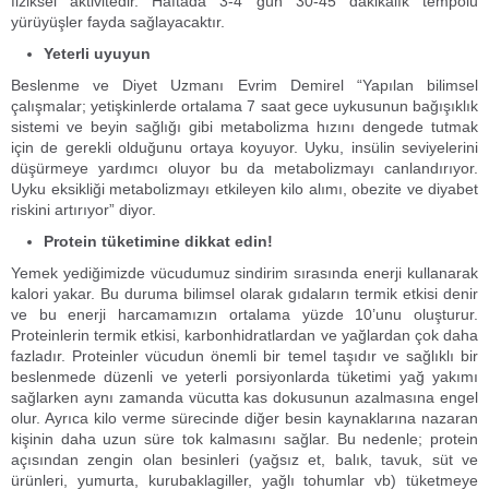
fiziksel aktivitedir. Haftada 3-4 gün 30-45 dakikalık tempolu
yürüyüşler fayda sağlayacaktır.
Yeterli uyuyun
Beslenme ve Diyet Uzmanı Evrim Demirel “Yapılan bilimsel
çalışmalar; yetişkinlerde ortalama 7 saat gece uykusunun bağışıklık
sistemi ve beyin sağlığı gibi metabolizma hızını dengede tutmak
için de gerekli olduğunu ortaya koyuyor. Uyku, insülin seviyelerini
düşürmeye yardımcı oluyor bu da metabolizmayı canlandırıyor.
Uyku eksikliği metabolizmayı etkileyen kilo alımı, obezite ve diyabet
riskini artırıyor” diyor.
Protein tüketimine dikkat edin!
Yemek yediğimizde vücudumuz sindirim sırasında enerji kullanarak
kalori yakar. Bu duruma bilimsel olarak gıdaların termik etkisi denir
ve bu enerji harcamamızın ortalama yüzde 10’unu oluşturur.
Proteinlerin termik etkisi, karbonhidratlardan ve yağlardan çok daha
fazladır. Proteinler vücudun önemli bir temel taşıdır ve sağlıklı bir
beslenmede düzenli ve yeterli porsiyonlarda tüketimi yağ yakımı
sağlarken aynı zamanda vücutta kas dokusunun azalmasına engel
olur. Ayrıca kilo verme sürecinde diğer besin kaynaklarına nazaran
kişinin daha uzun süre tok kalmasını sağlar. Bu nedenle; protein
açısından zengin olan besinleri (yağsız et, balık, tavuk, süt ve
ürünleri, yumurta, kurubaklagiller, yağlı tohumlar vb) tüketmeye