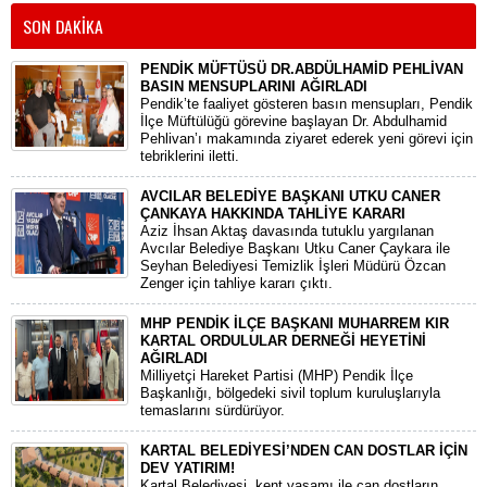
SON DAKİKA
PENDİK MÜFTÜSÜ DR.ABDÜLHAMİD PEHLİVAN
BASIN MENSUPLARINI AĞIRLADI
​Pendik’te faaliyet gösteren basın mensupları, Pendik
İlçe Müftülüğü görevine başlayan Dr. Abdulhamid
Pehlivan’ı makamında ziyaret ederek yeni görevi için
tebriklerini iletti.
AVCILAR BELEDİYE BAŞKANI UTKU CANER
ÇANKAYA HAKKINDA TAHLİYE KARARI
​Aziz İhsan Aktaş davasında tutuklu yargılanan
Avcılar Belediye Başkanı Utku Caner Çaykara ile
Seyhan Belediyesi Temizlik İşleri Müdürü Özcan
Zenger için tahliye kararı çıktı.
MHP PENDİK İLÇE BAŞKANI MUHARREM KIR
KARTAL ORDULULAR DERNEĞİ HEYETİNİ
AĞIRLADI
​Milliyetçi Hareket Partisi (MHP) Pendik İlçe
Başkanlığı, bölgedeki sivil toplum kuruluşlarıyla
temaslarını sürdürüyor.
KARTAL BELEDİYESİ’NDEN CAN DOSTLAR İÇİN
DEV YATIRIM!
Kartal Belediyesi, kent yaşamı ile can dostların