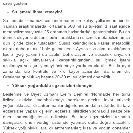
özen gösterin.
Su içmeyi ihmal etmeyin!
Su metabolizmamızı canlandırmanın en kolay yollarından biridir.
Yapılan araştırmalarda; ortalama 500 ml su tüketimi 1 saat içinde
metabolizmayı yüzde 25 oranında hızlandırdığı gösterilmiştir. Bu da
demek oluyor ki düzenli, belirli aralıklarla su içmek metabolizmamızı
gün içinde zinde tutacaktır. Susuz kalındığında kaslar metabolik
olarak daha az aktif hale gelmektedir. Ayrıca sıvı alımı azaldığında
lipoliz (yağ yakımı) da azalır. Dehidrasyon ve susuzluk sinyalleri
sıklıkla açlık sinyalleriyle karıştırıldığından, su içmek iştahı
azaltmaya ve aşırı yemeyi önlemeye yardımcı olabilir. Bu da aynı
zamanda kilo kontrolü ve kilo kaybı açısından da önemlidir.
Ortalama günlük kg başına 20-30 ml su içilmesi önemlidir.
Yüksek yoğunluklu egzersizleri deneyin
Beslenme ve Diyet Uzmanı Evrim Demirel “Normalde her türlü
fiziksel aktivite metabolizmayı harekete geçirir fakat yüksek
yoğunluklu aralıklı antrenmanlar diğerlerinden daha etkilidir. Bu tarz
egzersizleri yapan kişilerin, egzersizi bitirdikten sonraki 1 saatte bile
enerji harcadığı tespit edilmiştir. Bu tarz egzersizleri uzmana
danışarak, onun verdiği sistemde yapmak daha doğru olacaktır.
Yüksek yoğunluklu aralıklı antrenmanlar; kısa ve yoğun dönemler