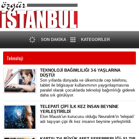
SON DAKİKA
KATEGORİLER
Teknoloji
TEKNOLOJİ BAĞIMLILIĞI 3-6 YAŞLARINA
DÜŞTÜ!
Son yıllarda dünyada ve ülkemizde cep telefonu,
tablet ile bilgisayar kullanımının yaygınlaşmasına
paralel olarak çocuklarda teknoloji bağımlılığı giderek
daha sık görülüyor.
TELEPATİ ÇİPİ İLK KEZ İNSAN BEYNİNE
YERLEŞTİRİLDİ
Elon Mausk'un kurucusu olduğu Neuralink'in 'telepati'
adı taşıyan çipi ilk kez insanın beynine yerleştirildi.
KARTAL'DA BÜYÜK AFET SEFERBERLİĞİ; 51 TIR