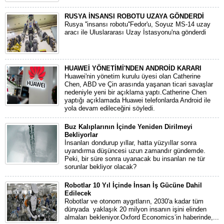
RUSYA İNSANSI ROBOTU UZAYA GÖNDERDİ
Rusya ''insansı robotu''Fedor'u, Soyuz MS-14 uzay
aracı ile Uluslararası Uzay İstasyonu'na gönderdi
HUAWEİ YÖNETİMİ'NDEN ANDROİD KARARI
Huawei'nin yönetim kurulu üyesi olan Catherine
Chen, ABD ve Çin arasında yaşanan ticari savaşlar
nedeniyle yeni bir açıklama yaptı.Catherine Chen
yaptığı açıklamada Huawei telefonlarda Android ile
yola devam edileceğini söyledi.
Buz Kalıplarının İçinde Yeniden Dirilmeyi
Bekliyorlar
İnsanları dondurup yıllar, hatta yüzyıllar sonra
uyandırma düşüncesi uzun zamandır gündemde.
Peki, bir süre sonra uyanacak bu insanları ne tür
sorunlar bekliyor olacak?
Robotlar 10 Yıl İçinde İnsan İş Gücüne Dahil
Edilecek
Robotlar ve otonom aygıtların, 2030'a kadar tüm
dünyada yaklaşık 20 milyon insanın işini elinden
almaları bekleniyor.Oxford Economics’in haberinde,...