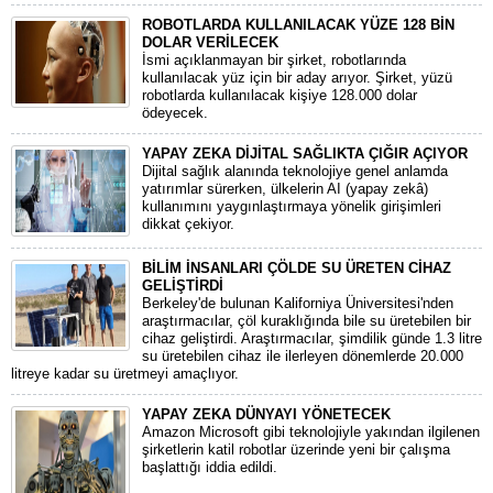
ROBOTLARDA KULLANILACAK YÜZE 128 BİN
DOLAR VERİLECEK
İsmi açıklanmayan bir şirket, robotlarında
kullanılacak yüz için bir aday arıyor. Şirket, yüzü
robotlarda kullanılacak kişiye 128.000 dolar
ödeyecek.
YAPAY ZEKA DİJİTAL SAĞLIKTA ÇIĞIR AÇIYOR
Dijital sağlık alanında teknolojiye genel anlamda
yatırımlar sürerken, ülkelerin AI (yapay zekâ)
kullanımını yaygınlaştırmaya yönelik girişimleri
dikkat çekiyor.
BİLİM İNSANLARI ÇÖLDE SU ÜRETEN CİHAZ
GELİŞTİRDİ
Berkeley'de bulunan Kaliforniya Üniversitesi'nden
araştırmacılar, çöl kuraklığında bile su üretebilen bir
cihaz geliştirdi. Araştırmacılar, şimdilik günde 1.3 litre
su üretebilen cihaz ile ilerleyen dönemlerde 20.000
litreye kadar su üretmeyi amaçlıyor.
YAPAY ZEKA DÜNYAYI YÖNETECEK
Amazon Microsoft gibi teknolojiyle yakından ilgilenen
şirketlerin katil robotlar üzerinde yeni bir çalışma
başlattığı iddia edildi.