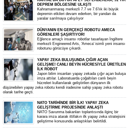
DEPREM BÖLGESİNE ULAŞTI
Kahramanmaraş merkezli 7.7 ve 7.6’lık iki büyük
depremin etkileri devam ederken, bir yandan da
yaralar sarılmaya çalışılıyor
DÜNYANIN EN GERÇEKÇİ ROBOTU AMECA
GÖRENLERİ ŞAŞIRTIYOR!
Eğlence amaçlı insansı robotlar tasarlayan İngiltere
merkezli Engineered Arts, 'Ameca' isimli yeni insansı
robotunu görücüye çıkardı.
YAPAY ZEKA BULUŞUNDA ÇIĞIR AÇAN
GELİŞME! CANLI BEYİN HÜCRESİYLE ÜRETİLEN
İLK ROBOT
Japon bilim insanları yapay zekada çığır açan buluşa
imza attılar. Laboratuarda çoğaltılan canlı beyin
hücreleri kullanılarak geliştirilen dünyanın ilk
düşünebilen yapay zeka robotu kendi iradesine sahip yapay zeka robotu
olarak tarihe geçti.
NATO TARİHİNDE BİR İLK! YAPAY ZEKA
GELİŞTİRME PROJESİNDE ANLAŞTI
NATO Savunma bakanları toplantısında ilginç bir
karara imza atarak ittifakın ilk yapay zeka stratejisini
geliştirme konusunda anlaştıkları belirtildi.