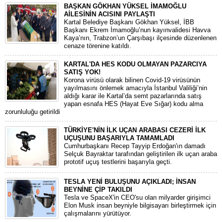
BAŞKAN GÖKHAN YÜKSEL İMAMOĞLU
AİLESİNİN ACISINI PAYLAŞTI
Kartal Belediye Başkanı Gökhan Yüksel, İBB
Başkanı Ekrem İmamoğlu’nun kayınvalidesi Havva
Kaya’nın, Trabzon’un Çarşıbaşı ilçesinde düzenlenen
cenaze törenine katıldı.
KARTAL'DA HES KODU OLMAYAN PAZARCIYA
SATIŞ YOK!
Korona virüsü olarak bilinen Covid-19 virüsünün
yayılmasını önlemek amacıyla İstanbul Valiliği’nin
aldığı karar ile Kartal’da semt pazarlarında satış
yapan esnafa HES (Hayat Eve Sığar) kodu alma
zorunluluğu getirildi
TÜRKİYE'NİN İLK UÇAN ARABASI CEZERİ İLK
UÇUŞUNU BAŞARIYLA TAMAMLADI
Cumhurbaşkanı Recep Tayyip Erdoğan'ın damadı
Selçuk Bayraktar tarafından geliştirilen ilk uçan araba
prototif uçuş testlerini başarıyla geçti.
TESLA YENİ BULUŞUNU AÇIKLADI; İNSAN
BEYNİNE ÇİP TAKILDI
Tesla ve SpaceX'in CEO'su olan milyarder girişimci
Elon Musk insan beyniyle bilgisayarı birleştirmek için
çalışmalarını yürütüyor.