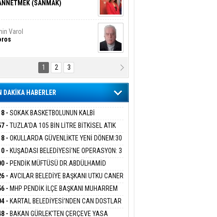
ANNETMEK (SANMAK)
in Varol
oros
1
2
3
NALİZ/ ODABAŞ
ranlık DNA Kuşaklararası
ddetin Biyolojik Faturası
 DAKİKA HABERLER
yar Adıyaman
en Bu Sahaya Sığmazam
18 -
SOKAK BASKETBOLUNUN KALBİ
ANİYE’DE ATACAK
57 -
TUZLA'DA 105 BİN LİTRE BİTKİSEL ATIK
 TOPLANDI
18 -
OKULLARDA GÜVENLİKTE YENİ DÖNEM:30
san Ali Çölük
r Satırın İçindeki İnsan
 PERSONEL ALINACAK DEDEKTÖRLÜ ARAMA
10 -
KUŞADASI BELEDİYESİ'NE OPERASYON: 3
İYOR
GADA 15 GÖZALTI
00 -
PENDİK MÜFTÜSÜ DR.ABDÜLHAMİD
LİVAN BASIN MENSUPLARINI AĞIRLADI
26 -
AVCILAR BELEDİYE BAŞKANI UTKU CANER
gi Kılıç
İVAS: ATEŞE ATILAN VİCDAN
KAYA HAKKINDA TAHLİYE KARARI
56 -
MHP PENDİK İLÇE BAŞKANI MUHARREM
 KARTAL ORDULULAR DERNEĞİ HEYETİNİ
04 -
KARTAL BELEDİYESİ’NDEN CAN DOSTLAR
RLADI
N DEV YATIRIM!
ARIŞ BAŞARSLAN
48 -
BAKAN GÜRLEK'TEN ÇERÇEVE YASA