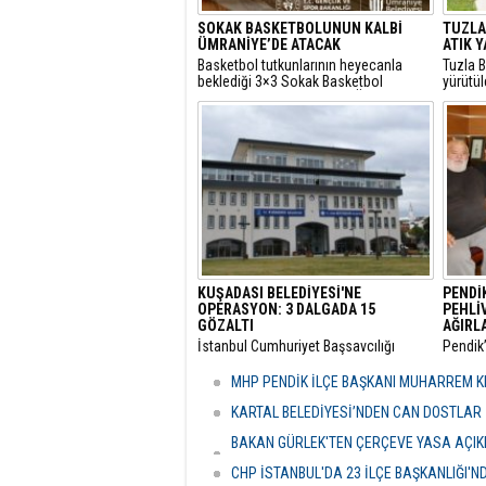
SOKAK BASKETBOLUNUN KALBİ
TUZLA'
ÜMRANİYE’DE ATACAK
ATIK 
Basketbol tutkunlarının heyecanla
Tuzla B
beklediği 3×3 Sokak Basketbol
yürütü
Turnuvası, bu yıl 7’nci kez Ümraniye
yılında 
Santral Etkinlik Alanı’nda
topland
gerçekleştirilecek.
KUŞADASI BELEDİYESİ'NE
PENDİ
OPERASYON: 3 DALGADA 15
PEHLİ
GÖZALTI
AĞIRL
​İstanbul Cumhuriyet Başsavcılığı
​Pendik
bünyesinde yürütülen kapsamlı
mensup
"rüşvet" ve "irtikap" soruşturmasında
görevi
MHP PENDİK İLÇE BAŞKANI MUHARREM KI
Kuşadası Belediyesi’ne yönelik üçüncü
Pehliv
dalga operasyonu düzenlendi.
yeni gör
KARTAL BELEDİYESİ’NDEN CAN DOSTLAR İ
BAKAN GÜRLEK'TEN ÇERÇEVE YASA AÇIKLA
HASSASİYETİDİR''
CHP İSTANBUL'DA 23 İLÇE BAŞKANLIĞI'