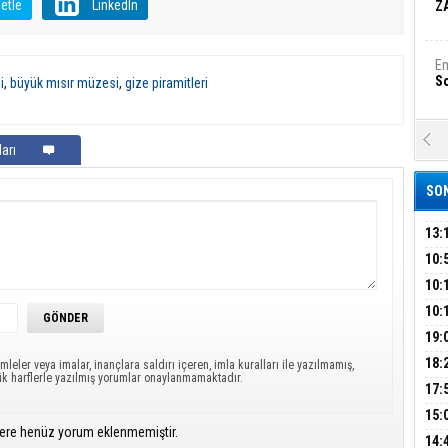
etle
LinkedIn
Z
Em
S
i
,
büyük mısır müzesi
,
gize piramitleri
A
arı
Ka
Şi
SON
Şi
B
13:
ÜMR
10:
YAĞ
10:
Ha
Bi
BİN
10:
GEL
DAL
19:
PEH
18:
Ez
mleler veya imalar, inançlara saldırı içeren, imla kuralları ile yazılmamış,
ük harflerle yazılmış yorumlar onaylanmamaktadır.
S
ÇAN
17:
KIR
15:
ere henüz yorum eklenmemiştir.
AĞI
İÇİ
B
14: