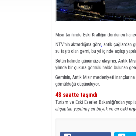
Mısır tarihinde Eski Krallığın dördüncü haned
NTV'nin aktardığına göre
,
antik çağlardan g
su taşıtı olan gemi, bu yıl içinde açılışı yap
Bütün halinde günümüze ulaşmış, Antik Mısı
yılında bir çukura gömülü halde bulunan gem
Geminin, Antik Mısır medeniyeti inançları
gömüldüğü düşünülüyor.
48 saatte taşındı
Turizm ve Eski Eserler Bakanlığı'ndan yapı
ahşaptan yapılmış en büyük ve
en eski org