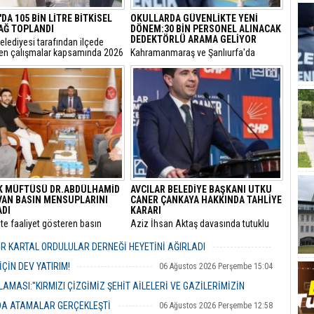
DA 105 BİN LİTRE BİTKİSEL
OKULLARDA GÜVENLİKTE YENİ
YAĞ TOPLANDI
DÖNEM:30 BİN PERSONEL ALINACAK
DEDEKTÖRLÜ ARAMA GELİYOR
elediyesi tarafından ilçede
len çalışmalar kapsamında 2026
​Kahramanmaraş ve Şanlıurfa'da
105 bin litre bitkisel atık yağ
meydana gelen okul saldırılarının
ı.
ardından eğitim kurumlarındaki
güvenlik önlemleri baştan aşağı
yenileniyor.
K MÜFTÜSÜ DR.ABDÜLHAMİD
AVCILAR BELEDİYE BAŞKANI UTKU
VAN BASIN MENSUPLARINI
CANER ÇANKAYA HAKKINDA TAHLİYE
ADI
KARARI
’te faaliyet gösteren basın
​Aziz İhsan Aktaş davasında tutuklu
ları, Pendik İlçe Müftülüğü
yargılanan Avcılar Belediye Başkanı
ne başlayan Dr. Abdulhamid
Utku Caner Çaykara ile Seyhan
R KARTAL ORDULULAR DERNEĞİ HEYETİNİ AĞIRLADI
an’ı makamında ziyaret ederek
Belediyesi Temizlik İşleri Müdürü
06 Ağustos 2026 Perşembe 17:56
evi için tebriklerini iletti.
Özcan Zenger için tahliye kararı çıktı.
ÇİN DEV YATIRIM!
06 Ağustos 2026 Perşembe 15:04
MASI:''KIRMIZI ÇİZGİMİZ ŞEHİT AİLELERİ VE GAZİLERİMİZİN
NDA ATAMALAR GERÇEKLEŞTİ
06 Ağustos 2026 Perşembe 12:58