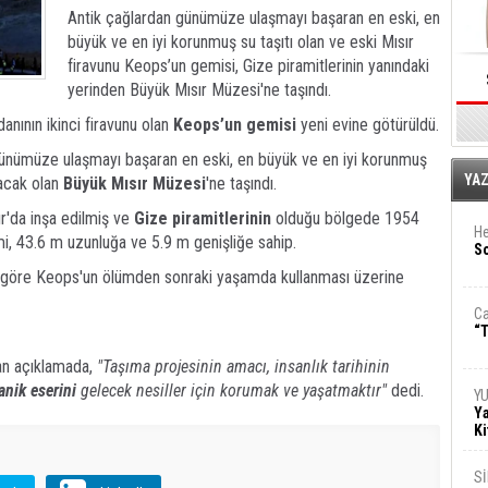
Antik çağlardan günümüze ulaşmayı başaran en eski, en
büyük ve en iyi korunmuş su taşıtı olan ve eski Mısır
firavunu Keops’un gemisi, Gize piramitlerinin yanındaki
yerinden Büyük Mısır Müzesi'ne taşındı.
anının ikinci firavunu olan
Keops’un gemisi
yeni evine götürüldü.
ünümüze ulaşmayı başaran en eski, en büyük ve en iyi korunmuş
E
YA
ılacak olan
Büyük Mısır Müzesi
'ne taşındı.
r'da inşa edilmiş ve
Gize piramitlerinin
olduğu bölgede 1954
He
i, 43.6 m uzunluğa ve 5.9 m genişliğe sahip.
So
na göre Keops'un ölümden sonraki yaşamda kullanması üzerine
Ca
“T
lan açıklamada,
"Taşıma projesinin amacı, insanlık tarihinin
anik
eserini
gelecek nesiller için korumak ve yaşatmaktır"
dedi.
Y
Ya
Ki
S