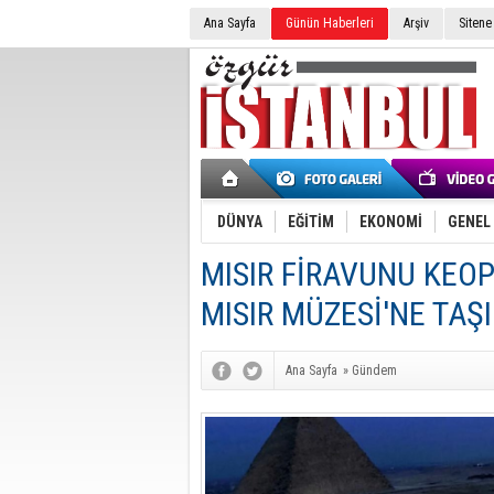
Ana Sayfa
Günün Haberleri
Arşiv
Sitene
DÜNYA
EĞİTİM
EKONOMİ
GENEL
MISIR FİRAVUNU KEOPS
MISIR MÜZESİ'NE TAŞ
Ana Sayfa
»
Gündem