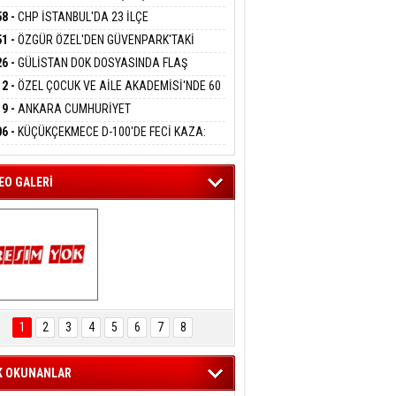
DANMAK
KLAMASI:''KIRMIZI ÇİZGİMİZ ŞEHİT AİLELERİ
58 -
CHP İSTANBUL'DA 23 İLÇE
GAZİLERİMİZİN HASSASİYETİDİR''
KANLIĞI'NDA ATAMALAR GERÇEKLEŞTİ
51 -
ÖZGÜR ÖZEL'DEN GÜVENPARK'TAKİ
eltem Kaynas
İLERE DESTEK:''SONUÇ ALANA KADAR
26 -
GÜLİSTAN DOK DOSYASINDA FLAŞ
FFETMEYECEĞİM!
ANIZDAYIZ''
İŞME: 2 DALGIÇ DELİL KARARTMA
12 -
ÖZEL ÇOCUK VE AİLE AKADEMİSİ'NDE 60
LAMASIYLA TUTUTKLANDI
UĞA HİZMET VERİLDİ
19 -
ANKARA CUMHURİYET
SAVCILIĞINDAN ÖZGÜR ÖZEL VE VELİ
06 -
KÜÇÜKÇEKMECE D-100'DE FECİ KAZA:
ABA HAKKINDA FEZLEKE
MOBİL İETT OTOBÜSÜNE ÇARPTI 3 KİŞİ
ATINI KAYBETTİ
EO GALERİ
ARTAL ENGELSİZ 
AŞAM FESTİVALİ 
1
2
3
4
5
6
7
8
KONSERİ 
LEYİCİLERİ MEST 
ETTİ
K OKUNANLAR