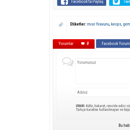
Facebook'ta Paylaş
Twe
Etiketler:
mısır firavunu
,
keops
,
gem
Yorumlar
0
Facebook Yoruml
UYARI:
Küfür, hakaret, rencide edici cü
Türkçe karakter kullanılmayan ve büy
Bu hab