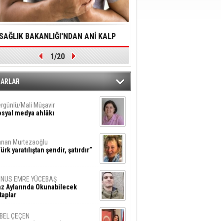
SAĞLIK BAKANLIĞI'NDAN ANİ KALP
YALNIZLIK YAŞLI BİREY
1/20
DURMALARINA HIZLI MÜDAHALE
SORUNLARA NEDEN OL
DİLMESİNE YÖNELİK ÖNLENMESİ İÇİN
ZARLAR
ÖNEMLİ ADIM
rgünlü/Mali Müşavir
syal medya ahlâkı
nan Murtezaoğlu
ürk yaratılıştan şendir, şatırdır”
UNUS EMRE YÜCEBAŞ
z Aylarında Okunabilecek
taplar
İBEL ÇEÇEN