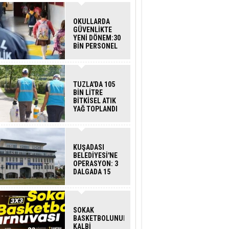
OKULLARDA
GÜVENLİKTE
YENİ DÖNEM:30
BİN PERSONEL
ALINACAK
DEDEKTÖRLÜ
ARAMA GELİYOR
TUZLA'DA 105
BİN LİTRE
BİTKİSEL ATIK
YAĞ TOPLANDI
KUŞADASI
BELEDİYESİ'NE
OPERASYON: 3
DALGADA 15
GÖZALTI
SOKAK
BASKETBOLUNUN
KALBİ