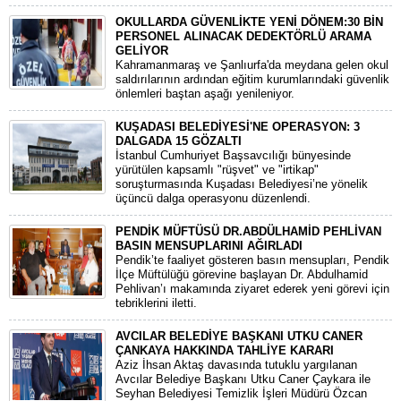
OKULLARDA GÜVENLİKTE YENİ DÖNEM:30 BİN
PERSONEL ALINACAK DEDEKTÖRLÜ ARAMA
GELİYOR
​Kahramanmaraş ve Şanlıurfa'da meydana gelen okul
saldırılarının ardından eğitim kurumlarındaki güvenlik
önlemleri baştan aşağı yenileniyor.
KUŞADASI BELEDİYESİ'NE OPERASYON: 3
DALGADA 15 GÖZALTI
​İstanbul Cumhuriyet Başsavcılığı bünyesinde
yürütülen kapsamlı "rüşvet" ve "irtikap"
soruşturmasında Kuşadası Belediyesi’ne yönelik
üçüncü dalga operasyonu düzenlendi.
PENDİK MÜFTÜSÜ DR.ABDÜLHAMİD PEHLİVAN
BASIN MENSUPLARINI AĞIRLADI
​Pendik’te faaliyet gösteren basın mensupları, Pendik
İlçe Müftülüğü görevine başlayan Dr. Abdulhamid
Pehlivan’ı makamında ziyaret ederek yeni görevi için
tebriklerini iletti.
AVCILAR BELEDİYE BAŞKANI UTKU CANER
ÇANKAYA HAKKINDA TAHLİYE KARARI
​Aziz İhsan Aktaş davasında tutuklu yargılanan
Avcılar Belediye Başkanı Utku Caner Çaykara ile
Seyhan Belediyesi Temizlik İşleri Müdürü Özcan