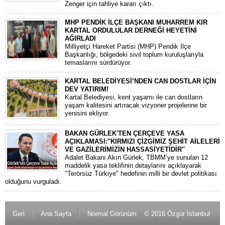
Zenger için tahliye kararı çıktı.
MHP PENDİK İLÇE BAŞKANI MUHARREM KIR
KARTAL ORDULULAR DERNEĞİ HEYETİNİ
AĞIRLADI
​Milliyetçi Hareket Partisi (MHP) Pendik İlçe
Başkanlığı, bölgedeki sivil toplum kuruluşlarıyla
temaslarını sürdürüyor.
KARTAL BELEDİYESİ’NDEN CAN DOSTLAR İÇİN
DEV YATIRIM!
Kartal Belediyesi, kent yaşamı ile can dostların
yaşam kalitesini artıracak vizyoner projelerine bir
yenisini ekliyor.
BAKAN GÜRLEK'TEN ÇERÇEVE YASA
AÇIKLAMASI:''KIRMIZI ÇİZGİMİZ ŞEHİT AİLELERİ
VE GAZİLERİMİZİN HASSASİYETİDİR''
Adalet Bakanı Akın Gürlek, TBMM’ye sunulan 12
maddelik yasa teklifinin detaylarını açıklayarak
"Terörsüz Türkiye" hedefinin milli bir devlet politikası
olduğunu vurguladı.
Geri
Ana Sayfa
Normal Görünüm
© 2016 Özgür İstanbul