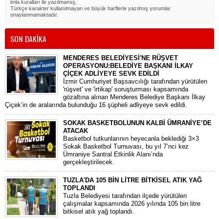
imla kuralları ile yazılmamış,
Türkçe karakter kullanılmayan ve büyük harflerle yazılmış yorumlar
onaylanmamaktadır.
SON DAKİKA
MENDERES BELEDİYESİ'NE RÜŞVET
OPERASYONU:BELEDİYE BAŞKANI İLKAY
ÇİÇEK ADLİYEYE SEVK EDİLDİ
​İzmir Cumhuriyet Başsavcılığı tarafından yürütülen
'rüşvet' ve 'irtikap' soruşturması kapsamında
gözaltına alınan Menderes Belediye Başkanı İlkay
Çiçek’in de aralarında bulunduğu 16 şüpheli adliyeye sevk edildi.
SOKAK BASKETBOLUNUN KALBİ ÜMRANİYE’DE
ATACAK
Basketbol tutkunlarının heyecanla beklediği 3×3
Sokak Basketbol Turnuvası, bu yıl 7’nci kez
Ümraniye Santral Etkinlik Alanı’nda
gerçekleştirilecek.
TUZLA'DA 105 BİN LİTRE BİTKİSEL ATIK YAĞ
TOPLANDI
Tuzla Belediyesi tarafından ilçede yürütülen
çalışmalar kapsamında 2026 yılında 105 bin litre
bitkisel atık yağ toplandı.