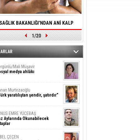
SAĞLIK BAKANLIĞI'NDAN ANİ KALP
YALNIZLIK YAŞLI BİREY
1/20
DURMALARINA HIZLI MÜDAHALE
SORUNLARA NEDEN OL
DİLMESİNE YÖNELİK ÖNLENMESİ İÇİN
ZARLAR
ÖNEMLİ ADIM
rgünlü/Mali Müşavir
syal medya ahlâkı
nan Murtezaoğlu
ürk yaratılıştan şendir, şatırdır”
UNUS EMRE YÜCEBAŞ
z Aylarında Okunabilecek
taplar
İBEL ÇEÇEN