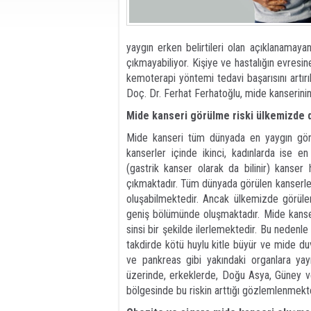
yaygın erken belirtileri olan açıklanamaya
çıkmayabiliyor. Kişiye ve hastalığın evres
kemoterapi yöntemi tedavi başarısını artır
Doç. Dr. Ferhat Ferhatoğlu, mide kanserinin
Mide kanseri görülme riski ülkemizde 
Mide kanseri tüm dünyada en yaygın görü
kanserler içinde ikinci, kadınlarda ise e
(gastrik kanser olarak da bilinir) kanser
çıkmaktadır. Tüm dünyada görülen kanserler
oluşabilmektedir. Ancak ülkemizde görül
geniş bölümünde oluşmaktadır. Mide kanser
sinsi bir şekilde ilerlemektedir. Bu nedenle
takdirde kötü huylu kitle büyür ve mide duv
ve pankreas gibi yakındaki organlara yayı
üzerinde, erkeklerde, Doğu Asya, Güney v
bölgesinde bu riskin arttığı gözlemlenmekt