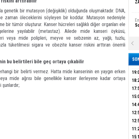
skini arttırabilir
Z
a genetik bir mutasyon (değişiklik) olduğunda oluşmaktadır. DNA,
e zaman öleceklerini söyleyen bir koddur. Mutasyon nedeniyle
Em
 bir tümör oluşturur. Kanser hücreleri sağlıklı diğer organları ele
S
lerine yayılabilir (metastaz). Ailede mide kanseri öyküsü,
seri veya mide polipleri, meyve ve sebzenin az, yağlı, tuzlu,
A
zla tüketilmesi sigara ve obezite kanser riskini arttıran önemli
Ka
Şi
SON
in bu belirtileri bile geç ortaya çıkabilir
Şi
rhangi bir belirti vermez. Hatta mide kanserinin en yaygın erken
B
19:
 veya mide ağrısı bile genellikle kanser ilerleyene kadar ortaya
PEH
18:
 şunlardır;
ÇAN
17:
Ha
Bi
KIR
15:
AĞI
İÇİ
14:
AÇI
12:
Ez
S
VE 
BAŞ
12:
GAZ
11:
ARK
GEL
B
15: