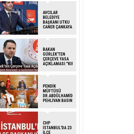
AVCILAR
BELEDİYE
BAŞKANI UTKU
CANER ÇANKAYA
HAKKINDA
TAHLİYE KARARI
BAKAN
GÜRLEK'TEN
ÇERÇEVE YASA
AÇIKLAMASI:''KIRMIZI
ÇİZGİMİZ ŞEHİT
AİLELERİ VE
GAZİLERİMİZİN
HASSASİYETİDİR''
PENDİK
MÜFTÜSÜ
DR.ABDÜLHAMİD
PEHLİVAN BASIN
MENSUPLARINI
AĞIRLADI
CHP
İSTANBUL'DA 23
İLÇE