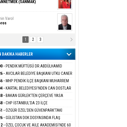
ANNETMEK (SANMAK)
in Varol
oros
1
2
3
NALİZ/ ODABAŞ
ranlık DNA Kuşaklararası
ddetin Biyolojik Faturası
 DAKİKA HABERLER
yar Adıyaman
en Bu Sahaya Sığmazam
00 -
PENDİK MÜFTÜSÜ DR.ABDÜLHAMİD
LİVAN BASIN MENSUPLARINI AĞIRLADI
26 -
AVCILAR BELEDİYE BAŞKANI UTKU CANER
KAYA HAKKINDA TAHLİYE KARARI
56 -
MHP PENDİK İLÇE BAŞKANI MUHARREM
san Ali Çölük
r Satırın İçindeki İnsan
 KARTAL ORDULULAR DERNEĞİ HEYETİNİ
04 -
KARTAL BELEDİYESİ’NDEN CAN DOSTLAR
RLADI
N DEV YATIRIM!
48 -
BAKAN GÜRLEK'TEN ÇERÇEVE YASA
KLAMASI:''KIRMIZI ÇİZGİMİZ ŞEHİT AİLELERİ
58 -
CHP İSTANBUL'DA 23 İLÇE
gi Kılıç
İVAS: ATEŞE ATILAN VİCDAN
GAZİLERİMİZİN HASSASİYETİDİR''
KANLIĞI'NDA ATAMALAR GERÇEKLEŞTİ
51 -
ÖZGÜR ÖZEL'DEN GÜVENPARK'TAKİ
İLERE DESTEK:''SONUÇ ALANA KADAR
26 -
GÜLİSTAN DOK DOSYASINDA FLAŞ
ANIZDAYIZ''
İŞME: 2 DALGIÇ DELİL KARARTMA
ARIŞ BAŞARSLAN
12 -
ÖZEL ÇOCUK VE AİLE AKADEMİSİ'NDE 60