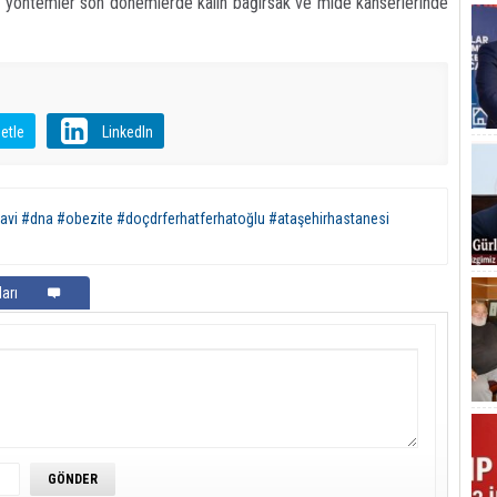
u yöntemler son dönemlerde kalın bağırsak ve mide kanserlerinde
etle
LinkedIn
davi #dna #obezite #doçdrferhatferhatoğlu #ataşehirhastanesi
arı