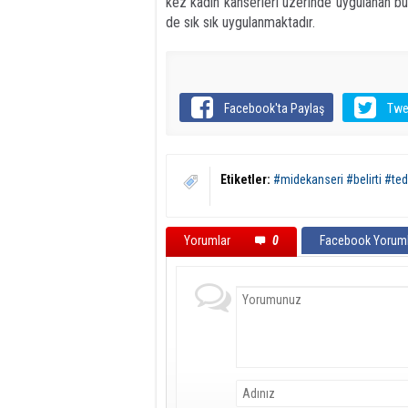
kez kadın kanserleri üzerinde uygulanan b
de sık sık uygulanmaktadır.
Facebook'ta Paylaş
Twe
Etiketler:
#midekanseri #belirti #te
Yorumlar
0
Facebook Yoruml