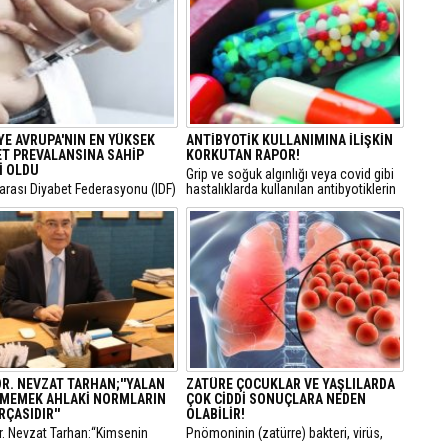
YE AVRUPA'NIN EN YÜKSEK
ANTİBYOTİK KULLANIMINA İLİŞKİN
ET PREVALANSINA SAHİP
KORKUTAN RAPOR!
İ OLDU
Grip ve soğuk algınlığı veya covid gibi
rarası Diyabet Federasyonu (IDF)
hastalıklarda kullanılan antibyotiklerin
rilerine göre Türkiye,
halk sağılığı için tehlikeli boyuta geldiği
’nın en yüksek diyabet
açıklandı.
nsına sahip ülkesi oldu.
DR. NEVZAT TARHAN;''YALAN
ZATÜRE ÇOCUKLAR VE YAŞLILARDA
MEMEK AHLAKİ NORMLARIN
ÇOK CİDDİ SONUÇLARA NEDEN
RÇASIDIR''
OLABİLİR!
r. Nevzat Tarhan:“Kimsenin
Pnömoninin (zatürre) bakteri, virüs,