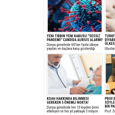
YENİ TIBBIN YENİ KABUSU:''SESSİZ
TÜRKİ
PANDEMİ'' CANDİDA AURİUS ALARMI!
DİYAB
ÜLKES
​Dünya genelinde 60’tan fazla ülkeye
yayılan ve ilaçlara karşı gösterdiği
​Ulusla
dirençle bilinen ölümcül mantar türü
2025 ve
Candida auris, küresel sağlık
Avrupa
otoritelerini teyakkuza geçirdi.
prevala
KOAH HAKKINDA BİLİNMESİ
PROF.
GEREKEN 5 ÖNEMLİ NOKTA!
SÖYLE
BİR PA
Dünya genelinde her 10 kişiden birini
etkileyen ve her yıl yaklaşık 3 milyon
Prof. D