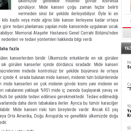
ülkemizde genellikle midenin gövde kısmında
görülüyor. Mide kanseri çoğu zaman hiçbir belirti
vermeden sinsi bir şekilde ilerleyebiliyor. Öyle ki en
n kilo kaybı veya mide ağrısı bile kanser ilerleyene kadar ortaya
ine göre tedavi planlaması yapılan mide kanserinde uygulanan sıcak
ılabiliyor. Memorial Ataşehir Hastanesi Genel Cerrahi Bölümü’nden
 nedenleri ve tedavi yöntemleri hakkında bilgi verdi.
E
daha fazla
YA
len kanserlerden biridir. Ülkemizde erkeklerde en sık görülen
He
n sık görülen kanserler içinde dördüncü sıradadır. Mide kanseri
So
 hücrelerinin midede kontrolsüz bir şekilde büyümesi ile ortaya
 içinde 4. sırada bulunan mide kanseri, midenin tüm bölümlerinde
en mide kanserleri en çok midenin gövde kısmı yani midenin en
Ca
“T
i vakalarının yaklaşık %95'i mide iç zarında başlayarak yavaş ve
 hızlı bir şekilde tedavi edilmesi gerekmektedir. Tedavi edilmediği
arlarında daha derin tabakalara ilerler. Ayrıca bu tümör karaciğer
Y
labilir. Mide kanseri riski tüm bireylerde vardır. Ancak 65 yaş
Ya
eya Orta Amerika, Doğu Avrupa’da ve genellikle ülkemizde doğu
Ki
edir.
S