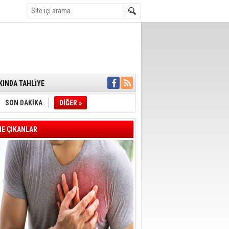
ENSUPLARINI
KINDA TAHLİYE
DULULAR DERNEĞİ
IM!
I ÇİZGİMİZ
SON DAKİKA
DİĞER »
GERÇEKLEŞTİ
'SONUÇ ALANA
DELİL KARARTMA
E ÇIKANLAR
 VERİLDİ
VE VELİ AĞBABA
OTOBÜSÜNE
YE' ÇERÇEVE YASA
A BAŞLADI