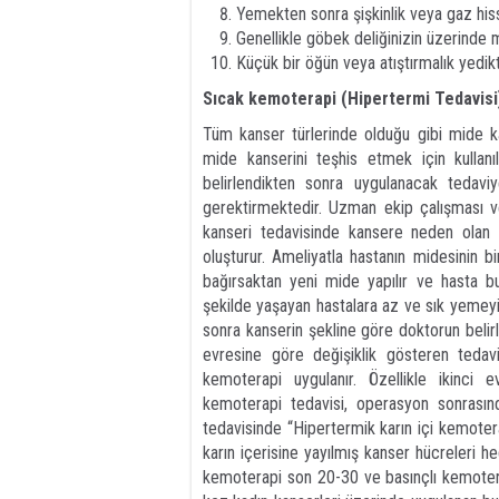
Yemekten sonra şişkinlik veya gaz his
Genellikle göbek deliğinizin üzerinde 
Küçük bir öğün veya atıştırmalık yedikt
Sıcak kemoterapi (Hipertermi Tedavisi) 
Tüm kanser türlerinde olduğu gibi mide 
mide kanserini teşhis etmek için kullanı
belirlendikten sonra uygulanacak tedaviye
gerektirmektedir. Uzman ekip çalışması v
kanseri tedavisinde kansere neden olan 
oluşturur. Ameliyatla hastanın midesinin b
bağırsaktan yeni mide yapılır ve hasta b
şekilde yaşayan hastalara az ve sık yemeyi 
sonra kanserin şekline göre doktorun belirle
evresine göre değişiklik gösteren tedav
kemoterapi uygulanır. Özellikle ikinci
kemoterapi tedavisi, operasyon sonrasınd
tedavisinde “Hipertermik karın içi kemoter
karın içerisine yayılmış kanser hücreleri he
kemoterapi son 20-30 ve basınçlı kemoterap