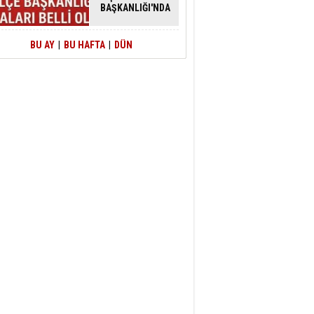
BAŞKANLIĞI'NDA
ATAMALAR
GERÇEKLEŞTİ
BU AY
|
BU HAFTA
|
DÜN