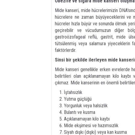
Obezite ve sigara mide kanseri oluşma ri
Mide kanseri, mide hücrelerimizin DNA'sınd
hücrelere ne zaman büyüyeceklerini ve n
hücreler hızla büyür ve sonunda ölmek yerine
geçirebilir ve vücudumuzun diğer bölge
gastroözofageal reflü, gastrit, mide ül
tütsülenmiş veya salamura yiyeceklerin fa
faktörlerdir.
Sinsi bir şekilde ilerleyen mide kanserin
Mide kanseri genellikle erken evrelerde he
belirtileri olan açıklanamayan kilo kaybı
çıkmaz. Mide kanserinin en önemli belirtileri
İştahsızlık
Yutma güçlüğü
Yorgunluk veya halsizlik
Bulantı ve kusma
Açıklanamayan kilo kaybı
Mide ekşimesi ve hazımsızlık
Siyah dışkı (dışkı) veya kan kusma