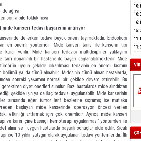
A
si
SUÇ
ÇOC
10:
mide ağrısı
BAŞ
10:
en sonra bile tokluk hissi
AĞB
M
OTO
16:
A
mide kanseri tedavi başarısını artırıyor
HAY
'TE
15:
İMZ
kanserinde de erken tedavi büyük önem taşımaktadır. Endoskopi
ÇOC
11:
lan en önemli yöntemdir. Mide kanseri tanısı ile kanserin tipi
BAŞ
11:
 karar verilir. Mide kanseri tedavisi multidisipliner yaklaşımı
SİN
e tam donanımlı bir hastane ile başarı sağlanabilmektedir. Mide
VİD
tümörün uygun şekilde çıkarılması tedavinin en önemli kısmını
ir bölümü ya da tümü alınabilir. Midesinin tümü alınan hastalarda,
undan sonraki yaşamını normal bir şekilde devam ettirebilir. Bu
gerektiren diyet önerileri sunulur. Bazı hastalarda mide alındıktan
diği şekilde ışın ya da ilaç tedavisi uygulanabilir. Mide kanserinin
iler sırasında eğer tümör lenf bezlerine sıçramış ise mutlaka
 evreden başlayan mide kanserinde operasyon öncesi verilen
K
aki etkinliği arttırmak için çok önemlidir. Ayrıca mide kanseri
Y
api ve karın içine basınçlı kemoterapi uygulanması” yöntemleri ile
İZ
def alınır ve uygun hastalarda başarılı sonuçlar elde edilir. Sıcak
ÇO
i ise 10 yıldır yatygın olarak uygulanan tedavi yöntemleridir. İlk