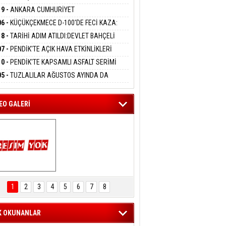
DANMAK
LAMASIYLA TUTUTKLANDI
UĞA HİZMET VERİLDİ
19 -
ANKARA CUMHURİYET
SAVCILIĞINDAN ÖZGÜR ÖZEL VE VELİ
06 -
KÜÇÜKÇEKMECE D-100'DE FECİ KAZA:
ABA HAKKINDA FEZLEKE
eltem Kaynas
MOBİL İETT OTOBÜSÜNE ÇARPTI 3 KİŞİ
18 -
TARİHİ ADIM ATILDI:DEVLET BAHÇELİ
FFETMEYECEĞİM!
ATINI KAYBETTİ
RÖRSÜZ TÜRKİYE' ÇERÇEVE YASA TEKLİFİNİ
07 -
PENDİK'TE AÇIK HAVA ETKİNLİKLERİ
ALADI
UK SİNEMASIYLA BAŞLADI
10 -
PENDİK'TE KAPSAMLI ASFALT SERİMİ
LADI
05 -
TUZLALILAR AĞUSTOS AYINDA DA
EMAYA DOYACAK
EO GALERİ
ARTAL ENGELSİZ 
AŞAM FESTİVALİ 
1
2
3
4
5
6
7
8
KONSERİ 
LEYİCİLERİ MEST 
ETTİ
K OKUNANLAR