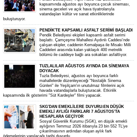
kapsamında ağustos ayı boyunca çocuk sineması,
sinema geceleri ve açık hava tiyatrolarıyla
vatandaşları kültür ve sanat etkinliklerinde
buluşturuyor.
PENDİK'TE KAPSAMLI ASFALT SERİMİ BAŞLADI
Pendik Belediyesi ekipleri kapsamlı asfalt serimi
başlattı. Çamçeşme Mahallesi Aydınlı Caddesi’nde
çalışan ekipler, caddenin Kemalpaşa ile Misakı Milli
Caddeleri arasında kalan yaklaşık 400 metrelik
bölümü ile caddeye bağlı ara sokakları asfaltlıyor.
TUZLALILAR AĞUSTOS AYINDA DA SİNEMAYA
DOYACAK
Tuzla Belediyesi, ağustos ayı boyunca farklı
mahallelerde düzenleyeceği "Nostaljik Sinema
Günleri" ile Yeşilçam'ın unutulmaz filmlerini açık
havada vatandaşlarla buluşturacak. Etkinlik
kapsamında ilk gösterimi "Süt Kardeşler" filmi yapacak.
SKG'DAN EMEKLİLERE DUYURU:EN DÜŞÜK
EMEKLİ AYLIĞI FARKLARI 7 AĞUSTOS'TA
HESAPLARA GEÇİYOR
​Sosyal Güvenlik Kurumu (SGK), en düşük emekli
aylığının Temmuz 2026 itibarıyla 23 bin 552 TL'ye
çıkarılmasının ardından oluşan aylık fark
ödemelerinin yapılacağı tarihi duyurdu.