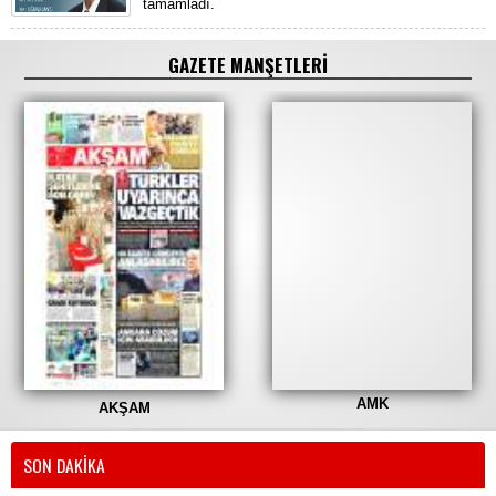
tamamladı.
GAZETE MANŞETLERİ
AMK
AKŞAM
SON DAKİKA