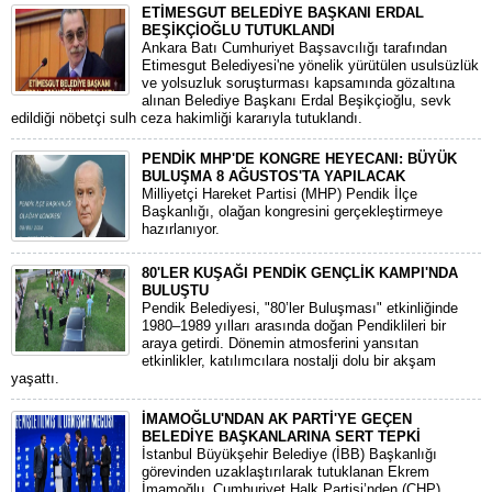
ETİMESGUT BELEDİYE BAŞKANI ERDAL
BEŞİKÇİOĞLU TUTUKLANDI
Ankara Batı Cumhuriyet Başsavcılığı tarafından
Etimesgut Belediyesi'ne yönelik yürütülen usulsüzlük
ve yolsuzluk soruşturması kapsamında gözaltına
alınan Belediye Başkanı Erdal Beşikçioğlu, sevk
edildiği nöbetçi sulh ceza hakimliği kararıyla tutuklandı.
PENDİK MHP'DE KONGRE HEYECANI: BÜYÜK
BULUŞMA 8 AĞUSTOS'TA YAPILACAK
​Milliyetçi Hareket Partisi (MHP) Pendik İlçe
Başkanlığı, olağan kongresini gerçekleştirmeye
hazırlanıyor.
80'LER KUŞAĞI PENDİK GENÇLİK KAMPI'NDA
BULUŞTU
Pendik Belediyesi, "80’ler Buluşması" etkinliğinde
1980–1989 yılları arasında doğan Pendiklileri bir
araya getirdi. Dönemin atmosferini yansıtan
etkinlikler, katılımcılara nostalji dolu bir akşam
yaşattı.
İMAMOĞLU'NDAN AK PARTİ'YE GEÇEN
BELEDİYE BAŞKANLARINA SERT TEPKİ
​İstanbul Büyükşehir Belediye (İBB) Başkanlığı
görevinden uzaklaştırılarak tutuklanan Ekrem
İmamoğlu, Cumhuriyet Halk Partisi’nden (CHP)