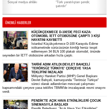
Sosyal medya ahlâkı
“Türk yaratılıştan şendir,
Yaz
şatırdır”
Kit
ÖNEMLİ HABERLER
KÜÇÜKÇEKMECE D-100'DE FECİ KAZA:
OTOMOBİL İETT OTOBÜSÜNE ÇARPTI 3 KİŞİ
HAYATINI KAYBETTİ
​İstanbul Küçükçekmece D-100 Karayolu Edirne
istikametinde sürücüsünün kimliği henüz tespit
edilemeyen 34 BLN 100 plakalı otomobil, önünde
seyreden bir İETT otobüsüne arkadan hızla çarptı.
TARİHİ ADIM ATILDI:DEVLET BAHÇELİ
'TERÖRSÜZ TÜRKİYE' ÇERÇEVE YASA
TEKLİFİNİ İMZALADI
​Milliyetçi Hareket Partisi (MHP) Genel Başkanı
Devlet Bahçeli, kamuoyunda "Terörsüz Türkiye"
süreci olarak adlandırılan mevzuat çalışması
kapsamındaki çerçeve yasa teklifini TBMM'de imzalayarak resmi onayını
verdi.
PENDİK'TE AÇIK HAVA ETKİNLİKLERİ ÇOCUK
SİNEMASIYLA BAŞLADI
Pendik Belediyesi, “Açık Hava Yaz Etkinlikleri”