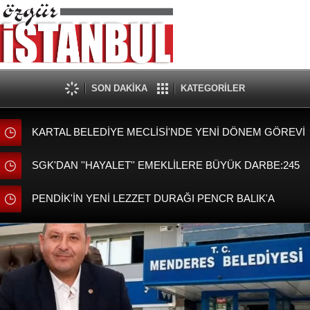
SON DAKİKA
KATEGORİLER
KARTAL BELEDİYE MECLİSİ'NDE YENİ DÖNEM GÖREVİ
DAĞILIMI BELLİ OLDU
SGK'DAN ''HAYALET'' EMEKLİLERE BÜYÜK DARBE:245
BİN KİŞİNİ MAAŞI KESİLDİ!
PENDİK'İN YENİ LEZZET DURAĞI PENCR BALIK'A
BAŞKAN AHMET CİN'DEN ZİYARET