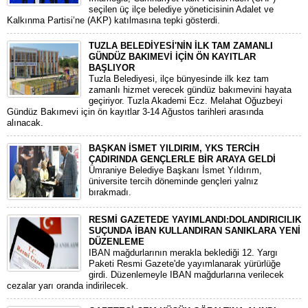
seçilen üç ilçe belediye yöneticisinin Adalet ve
Kalkınma Partisi’ne (AKP) katılmasına tepki gösterdi.
TUZLA BELEDİYESİ'NİN İLK TAM ZAMANLI
GÜNDÜZ BAKIMEVİ İÇİN ÖN KAYITLAR
BAŞLIYOR
Tuzla Belediyesi, ilçe bünyesinde ilk kez tam
zamanlı hizmet verecek gündüz bakımevini hayata
geçiriyor. Tuzla Akademi Ecz. Melahat Oğuzbeyi
Gündüz Bakımevi için ön kayıtlar 3-14 Ağustos tarihleri arasında
alınacak.
BAŞKAN İSMET YILDIRIM, YKS TERCİH
ÇADIRINDA GENÇLERLE BİR ARAYA GELDİ
Ümraniye Belediye Başkanı İsmet Yıldırım,
üniversite tercih döneminde gençleri yalnız
bırakmadı.
RESMİ GAZETEDE YAYIMLANDI:DOLANDIRICILIK
SUÇUNDA İBAN KULLANDIRAN SANIKLARA YENİ
DÜZENLEME
IBAN mağdurlarının merakla beklediği 12. Yargı
Paketi Resmi Gazete'de yayımlanarak yürürlüğe
girdi. Düzenlemeyle IBAN mağdurlarına verilecek
cezalar yarı oranda indirilecek.