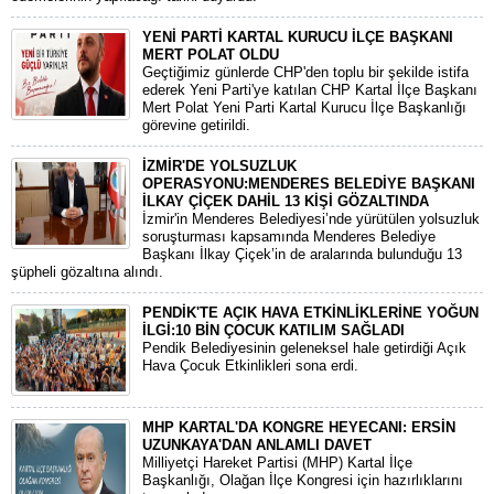
YENİ PARTİ KARTAL KURUCU İLÇE BAŞKANI
MERT POLAT OLDU
Geçtiğimiz günlerde CHP'den toplu bir şekilde istifa
ederek Yeni Parti'ye katılan CHP Kartal İlçe Başkanı
Mert Polat Yeni Parti Kartal Kurucu İlçe Başkanlığı
görevine getirildi.
İZMİR'DE YOLSUZLUK
OPERASYONU:MENDERES BELEDİYE BAŞKANI
İLKAY ÇİÇEK DAHİL 13 KİŞİ GÖZALTINDA
​İzmir'in Menderes Belediyesi’nde yürütülen yolsuzluk
soruşturması kapsamında Menderes Belediye
Başkanı İlkay Çiçek’in de aralarında bulunduğu 13
şüpheli gözaltına alındı.
PENDİK'TE AÇIK HAVA ETKİNLİKLERİNE YOĞUN
İLGİ:10 BİN ÇOCUK KATILIM SAĞLADI
Pendik Belediyesinin geleneksel hale getirdiği Açık
Hava Çocuk Etkinlikleri sona erdi.
MHP KARTAL'DA KONGRE HEYECANI: ERSİN
UZUNKAYA'DAN ANLAMLI DAVET
Milliyetçi Hareket Partisi (MHP) Kartal İlçe
Başkanlığı, Olağan İlçe Kongresi için hazırlıklarını