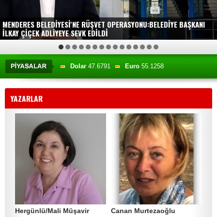
MENDERES BELEDİYESİ'NE RÜŞVET OPERASYONU:BELEDİYE BAŞKANI
İLKAY ÇİÇEK ADLİYEYE SEVK EDİLDİ
1
2
3
4
5
6
7
8
9
10
11
12
13
14
15
Dolar
47.6791
Euro
55.1258
Altın
6659.71
BIST
13779.39
YAZARLAR
Hergünlü/Mali Müşavir
Canan Murtezaoğlu
YU