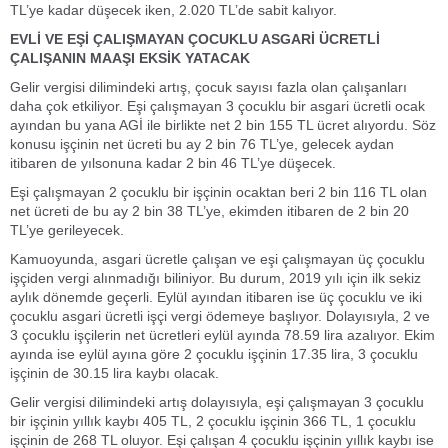
TL’ye kadar düşecek iken, 2.020 TL’de sabit kalıyor.
EVLİ VE EŞİ ÇALIŞMAYAN ÇOCUKLU ASGARİ ÜCRETLİ
ÇALIŞANIN MAAŞI EKSİK YATACAK
Gelir vergisi dilimindeki artış, çocuk sayısı fazla olan çalışanları
daha çok etkiliyor. Eşi çalışmayan 3 çocuklu bir asgari ücretli ocak
ayından bu yana AGİ ile birlikte net 2 bin 155 TL ücret alıyordu. Söz
konusu işçinin net ücreti bu ay 2 bin 76 TL’ye, gelecek aydan
itibaren de yılsonuna kadar 2 bin 46 TL’ye düşecek.
Eşi çalışmayan 2 çocuklu bir işçinin ocaktan beri 2 bin 116 TL olan
net ücreti de bu ay 2 bin 38 TL’ye, ekimden itibaren de 2 bin 20
TL’ye gerileyecek.
Kamuoyunda, asgari ücretle çalışan ve eşi çalışmayan üç çocuklu
işçiden vergi alınmadığı biliniyor. Bu durum, 2019 yılı için ilk sekiz
aylık dönemde geçerli. Eylül ayından itibaren ise üç çocuklu ve iki
çocuklu asgari ücretli işçi vergi ödemeye başlıyor. Dolayısıyla, 2 ve
3 çocuklu işçilerin net ücretleri eylül ayında 78.59 lira azalıyor. Ekim
ayında ise eylül ayına göre 2 çocuklu işçinin 17.35 lira, 3 çocuklu
işçinin de 30.15 lira kaybı olacak.
Gelir vergisi dilimindeki artış dolayısıyla, eşi çalışmayan 3 çocuklu
bir işçinin yıllık kaybı 405 TL, 2 çocuklu işçinin 366 TL, 1 çocuklu
işçinin de 268 TL oluyor. Eşi çalışan 4 çocuklu işçinin yıllık kaybı ise