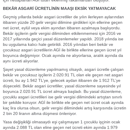
için hesaplanan AGİ tutarı eklenmiş rakamlardan oluşuyor.
BEKÂR ASGARİ ÜCRETLİNİN MAAŞI EKSİK YATMAYACAK
Geçmiş yıllarda bekâr asgari ücretliler de yılın ilerleyen aylarından
itibaren yüzde 20 gelir vergisi dilimine girdikleri için ellerine geçen
net ücret, eylül veya ekim ayından itibaren azalmaya başlıyordu.
Bekâr işçilerin gelir vergisi diliminden etkilenmemesi için 2016 ve
2017 yıllarında geçici yasal düzenlemeler yapıldı. 2018 yılında ise
bu uygulama kalıcı hale getirildi. 2016 yılından beri bekâr ve
çocuksuz asgari ücretlilerin AGİ ile birlikte ellerine geçen ücret yıl
boyunca değişmiyor. Ocak ayında ne alıyorlarsa, aralık ayında da
aynı ücreti alıyorlar.
Şayet yasal düzenleme yapılmamış olsaydı, asgari ücretle çalışan
bekâr ve çocuksuz işçilerin 2.020.91 TL olan ele geçen net asgari
ücreti, bu ay 1.942 TL’ye, gelecek aydan itibaren de 1.912 TL’ye
düşecekti. Bekâr asgari ücretliler, yasal düzenleme sayesinde yıl
boyunca 2.020.91 TL ücret almaya başladı. Bu yasal düzenleme,
çocuklu asgari ücretlileri ise gelir vergisi dilimindeki artıştan sınırlı
bir şekilde koruyor. AGİ ile birlikte ele geçen net ücret ocak ayında
kaç lira olursa olsun, gelir vergisi dilimindeki artış karşısında ücretin
2 bin 20 liranın altına düşmesi önleniyor.
Yasa değişikliği olmasaydı eşi çalışmayan 1 çocuklu işçinin ocak
ayında 2.088 TL olan eline geçen net ücreti ekim ayında 1.979