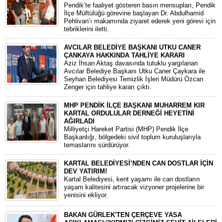
​Pendik’te faaliyet gösteren basın mensupları, Pendik
İlçe Müftülüğü görevine başlayan Dr. Abdulhamid
Pehlivan’ı makamında ziyaret ederek yeni görevi için
tebriklerini iletti.
AVCILAR BELEDİYE BAŞKANI UTKU CANER
ÇANKAYA HAKKINDA TAHLİYE KARARI
​Aziz İhsan Aktaş davasında tutuklu yargılanan
Avcılar Belediye Başkanı Utku Caner Çaykara ile
Seyhan Belediyesi Temizlik İşleri Müdürü Özcan
Zenger için tahliye kararı çıktı.
MHP PENDİK İLÇE BAŞKANI MUHARREM KIR
KARTAL ORDULULAR DERNEĞİ HEYETİNİ
AĞIRLADI
​Milliyetçi Hareket Partisi (MHP) Pendik İlçe
Başkanlığı, bölgedeki sivil toplum kuruluşlarıyla
temaslarını sürdürüyor.
KARTAL BELEDİYESİ’NDEN CAN DOSTLAR İÇİN
DEV YATIRIM!
Kartal Belediyesi, kent yaşamı ile can dostların
yaşam kalitesini artıracak vizyoner projelerine bir
yenisini ekliyor.
BAKAN GÜRLEK'TEN ÇERÇEVE YASA