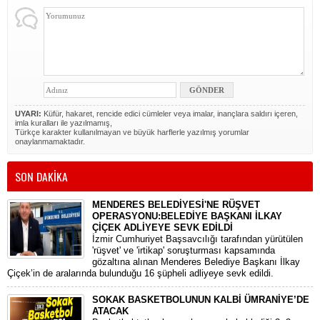
UYARI:
Küfür, hakaret, rencide edici cümleler veya imalar, inançlara saldırı içeren,
imla kuralları ile yazılmamış,
Türkçe karakter kullanılmayan ve büyük harflerle yazılmış yorumlar
onaylanmamaktadır.
SON DAKİKA
MENDERES BELEDİYESİ'NE RÜŞVET
OPERASYONU:BELEDİYE BAŞKANI İLKAY
ÇİÇEK ADLİYEYE SEVK EDİLDİ
​İzmir Cumhuriyet Başsavcılığı tarafından yürütülen
'rüşvet' ve 'irtikap' soruşturması kapsamında
gözaltına alınan Menderes Belediye Başkanı İlkay
Çiçek’in de aralarında bulunduğu 16 şüpheli adliyeye sevk edildi.
SOKAK BASKETBOLUNUN KALBİ ÜMRANİYE’DE
ATACAK