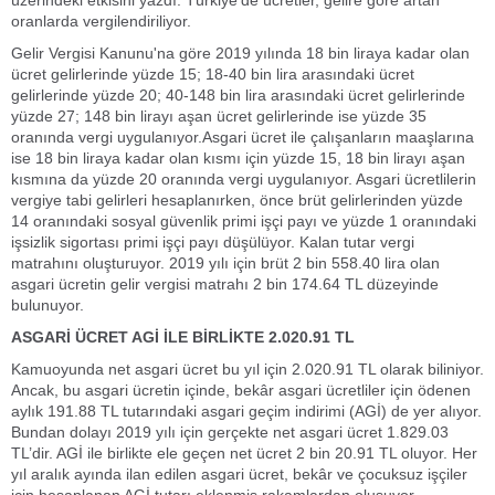
üzerindeki etkisini yazdı. Türkiye'de ücretler, gelire göre artan
oranlarda vergilendiriliyor.
Gelir Vergisi Kanunu'na göre 2019 yılında 18 bin liraya kadar olan
ücret gelirlerinde yüzde 15; 18-40 bin lira arasındaki ücret
gelirlerinde yüzde 20; 40-148 bin lira arasındaki ücret gelirlerinde
yüzde 27; 148 bin lirayı aşan ücret gelirlerinde ise yüzde 35
oranında vergi uygulanıyor.Asgari ücret ile çalışanların maaşlarına
ise 18 bin liraya kadar olan kısmı için yüzde 15, 18 bin lirayı aşan
kısmına da yüzde 20 oranında vergi uygulanıyor. Asgari ücretlilerin
vergiye tabi gelirleri hesaplanırken, önce brüt gelirlerinden yüzde
14 oranındaki sosyal güvenlik primi işçi payı ve yüzde 1 oranındaki
işsizlik sigortası primi işçi payı düşülüyor. Kalan tutar vergi
matrahını oluşturuyor. 2019 yılı için brüt 2 bin 558.40 lira olan
asgari ücretin gelir vergisi matrahı 2 bin 174.64 TL düzeyinde
bulunuyor.
ASGARİ ÜCRET AGİ İLE BİRLİKTE 2.020.91 TL
Kamuoyunda net asgari ücret bu yıl için 2.020.91 TL olarak biliniyor.
Ancak, bu asgari ücretin içinde, bekâr asgari ücretliler için ödenen
aylık 191.88 TL tutarındaki asgari geçim indirimi (AGİ) de yer alıyor.
Bundan dolayı 2019 yılı için gerçekte net asgari ücret 1.829.03
TL’dir. AGİ ile birlikte ele geçen net ücret 2 bin 20.91 TL oluyor. Her
yıl aralık ayında ilan edilen asgari ücret, bekâr ve çocuksuz işçiler