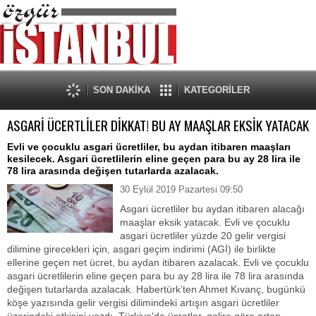
SON DAKİKA
KATEGORİLER
ASGARİ ÜCERTLİLER DİKKAT! BU AY MAAŞLAR EKSİK YATACAK
Evli ve çocuklu asgari ücretliler, bu aydan itibaren maaşları
kesilecek. Asgari ücretlilerin eline geçen para bu ay 28 lira ile
78 lira arasında değişen tutarlarda azalacak.
30 Eylül 2019 Pazartesi 09:50
Asgari ücretliler bu aydan itibaren alacağı
maaşlar eksik yatacak. Evli ve çocuklu
asgari ücretliler yüzde 20 gelir vergisi
dilimine girecekleri için, asgari geçim indirimi (AGİ) ile birlikte
ellerine geçen net ücret, bu aydan itibaren azalacak. Evli ve çocuklu
asgari ücretlilerin eline geçen para bu ay 28 lira ile 78 lira arasında
değişen tutarlarda azalacak. Habertürk’ten Ahmet Kıvanç, bugünkü
köşe yazısında gelir vergisi dilimindeki artışın asgari ücretliler