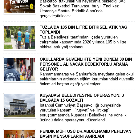
Basketbol tutkunlarının heyecanla beklediği 3×3
Sokak Basketbol Turnuvası, bu yıl 7’nci kez
Ümraniye Santral Etkinlik Alanı’nda
gerçekleştirilecek.
TUZLA'DA 105 BİN LİTRE BİTKİSEL ATIK YAĞ
TOPLANDI
Tuzla Belediyesi tarafından ilçede yürütülen
çalışmalar kapsamında 2026 yılında 105 bin litre
bitkisel atık yağ toplandı.
OKULLARDA GÜVENLİKTE YENİ DÖNEM:30 BİN
PERSONEL ALINACAK DEDEKTÖRLÜ ARAMA
GELİYOR
​Kahramanmaraş ve Şanlıurfa'da meydana gelen okul
saldırılarının ardından eğitim kurumlarındaki güvenlik
önlemleri baştan aşağı yenileniyor.
KUŞADASI BELEDİYESİ'NE OPERASYON: 3
DALGADA 15 GÖZALTI
​İstanbul Cumhuriyet Başsavcılığı bünyesinde
yürütülen kapsamlı "rüşvet" ve "irtikap"
soruşturmasında Kuşadası Belediyesi’ne yönelik
üçüncü dalga operasyonu düzenlendi.
PENDİK MÜFTÜSÜ DR.ABDÜLHAMİD PEHLİVAN
BASIN MENSUPLARINI AĞIRLADI