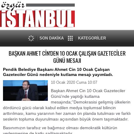
SON DAKİKA
KATEGORİLER
BAŞKAN AHMET CİN'DEN 10 OCAK ÇALIŞAN GAZETECİLER
GÜNÜ MESAJI
Pendik Belediye Başkanı Ahmet Cin 10 Ocak Çalışan
Gazeteciler Günü nedeniyle kutlama mesajı yayımladı.
10 Ocak 2020 Cuma 10:07
Başkan Ahmet Cin 10 Ocak Gazeteciler
Günü'nde yaptığı kutlama
mesajında;''Demokrasisi gelişmiş ülkelerin
dördüncü gücü olarak kabul edilen medya toplumsal bilincin
arttırılması, kamu yararının her zaman ön planda tutulması ve farklı
seslerin topluma duyurulması açısından büyük önem taşımaktadır.
Basınımızın tarafsız ve bağımsız olması demokratik kültürün
yerleşmesine de katkı sağlamaktadır.