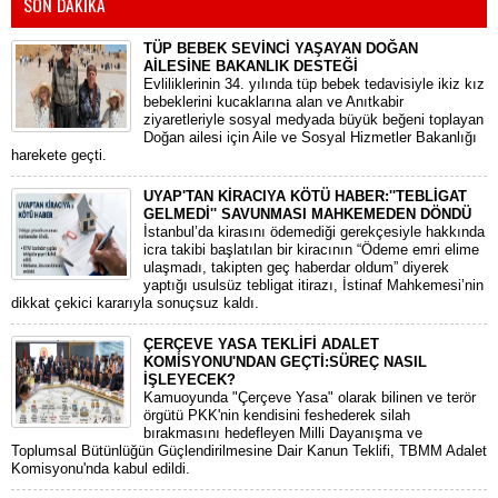
SON DAKİKA
TÜP BEBEK SEVİNCİ YAŞAYAN DOĞAN
AİLESİNE BAKANLIK DESTEĞİ
​Evliliklerinin 34. yılında tüp bebek tedavisiyle ikiz kız
bebeklerini kucaklarına alan ve Anıtkabir
ziyaretleriyle sosyal medyada büyük beğeni toplayan
Doğan ailesi için Aile ve Sosyal Hizmetler Bakanlığı
harekete geçti.
UYAP'TAN KİRACIYA KÖTÜ HABER:''TEBLİGAT
GELMEDİ'' SAVUNMASI MAHKEMEDEN DÖNDÜ
​İstanbul’da kirasını ödemediği gerekçesiyle hakkında
icra takibi başlatılan bir kiracının “Ödeme emri elime
ulaşmadı, takipten geç haberdar oldum” diyerek
yaptığı usulsüz tebligat itirazı, İstinaf Mahkemesi’nin
dikkat çekici kararıyla sonuçsuz kaldı.
ÇERÇEVE YASA TEKLİFİ ADALET
KOMİSYONU'NDAN GEÇTİ:SÜREÇ NASIL
İŞLEYECEK?
​Kamuoyunda "Çerçeve Yasa" olarak bilinen ve terör
örgütü PKK'nin kendisini feshederek silah
bırakmasını hedefleyen Milli Dayanışma ve
Toplumsal Bütünlüğün Güçlendirilmesine Dair Kanun Teklifi, TBMM Adalet
Komisyonu'nda kabul edildi.