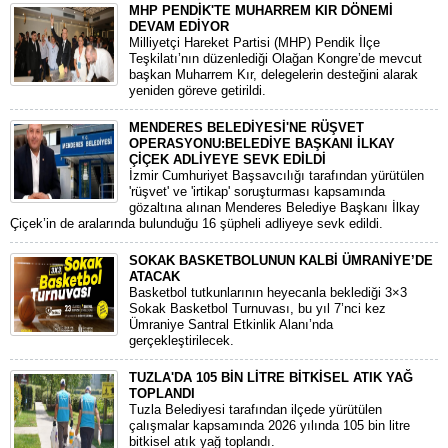
MHP PENDİK'TE MUHARREM KIR DÖNEMİ
DEVAM EDİYOR
​Milliyetçi Hareket Partisi (MHP) Pendik İlçe
Teşkilatı’nın düzenlediği Olağan Kongre’de mevcut
başkan Muharrem Kır, delegelerin desteğini alarak
yeniden göreve getirildi.
MENDERES BELEDİYESİ'NE RÜŞVET
OPERASYONU:BELEDİYE BAŞKANI İLKAY
ÇİÇEK ADLİYEYE SEVK EDİLDİ
​İzmir Cumhuriyet Başsavcılığı tarafından yürütülen
'rüşvet' ve 'irtikap' soruşturması kapsamında
gözaltına alınan Menderes Belediye Başkanı İlkay
Çiçek’in de aralarında bulunduğu 16 şüpheli adliyeye sevk edildi.
SOKAK BASKETBOLUNUN KALBİ ÜMRANİYE’DE
ATACAK
Basketbol tutkunlarının heyecanla beklediği 3×3
Sokak Basketbol Turnuvası, bu yıl 7’nci kez
Ümraniye Santral Etkinlik Alanı’nda
gerçekleştirilecek.
TUZLA'DA 105 BİN LİTRE BİTKİSEL ATIK YAĞ
TOPLANDI
Tuzla Belediyesi tarafından ilçede yürütülen
çalışmalar kapsamında 2026 yılında 105 bin litre
bitkisel atık yağ toplandı.