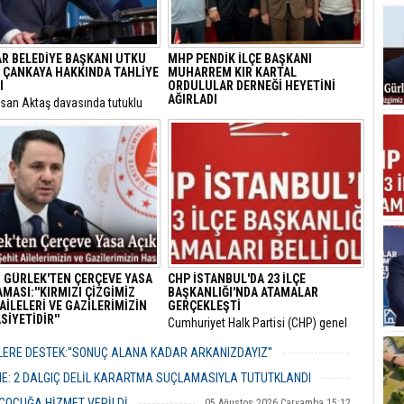
AR BELEDİYE BAŞKANI UTKU
MHP PENDİK İLÇE BAŞKANI
 ÇANKAYA HAKKINDA TAHLİYE
MUHARREM KIR KARTAL
I
ORDULULAR DERNEĞİ HEYETİNİ
AĞIRLADI
hsan Aktaş davasında tutuklu
nan Avcılar Belediye Başkanı
​Milliyetçi Hareket Partisi (MHP) Pendik
aner Çaykara ile Seyhan
İlçe Başkanlığı, bölgedeki sivil toplum
esi Temizlik İşleri Müdürü
kuruluşlarıyla temaslarını sürdürüyor.
enger için tahliye kararı çıktı.
 GÜRLEK'TEN ÇERÇEVE YASA
CHP İSTANBUL'DA 23 İLÇE
MASI:''KIRMIZI ÇİZGİMİZ
BAŞKANLIĞI'NDA ATAMALAR
AİLELERİ VE GAZİLERİMİZİN
GERÇEKLEŞTİ
İYETİDİR''
​Cumhuriyet Halk Partisi (CHP) genel
 Bakanı Akın Gürlek, TBMM’ye
merkezinin son haftalarda örgüt
 12 maddelik yasa teklifinin
bünyesinde hayata geçirdiği görevden
ERE DESTEK:''SONUÇ ALANA KADAR ARKANIZDAYIZ''
rını açıklayarak "Terörsüz
alma ve yapılanma kararlarının
06 Ağustos 2026 Perşembe 12:51
" hedefinin milli bir devlet
ardından gözler İstanbul il teşkilatına
ME: 2 DALGIÇ DELİL KARARTMA SUÇLAMASIYLA TUTUTKLANDI
ası olduğunu vurguladı.
çevrilmişti.
06 Ağustos 2026 Perşembe 11:26
 ÇOCUĞA HİZMET VERİLDİ
05 Ağustos 2026 Çarşamba 15:12