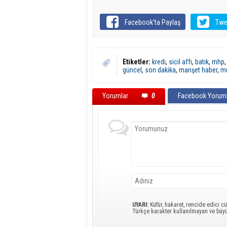
Facebook'ta Paylaş
Twe
Etiketler:
kredi
,
sicil affı
,
batık
,
mhp
güncel
,
son dakika
,
manşet haber
,
mu
Yorumlar
0
Facebook Yoruml
UYARI:
Küfür, hakaret, rencide edici cü
Türkçe karakter kullanılmayan ve büy