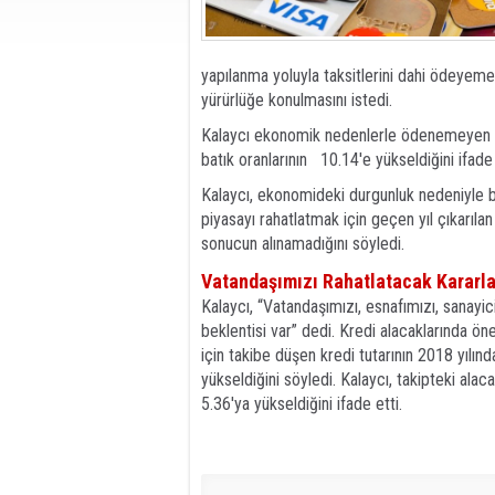
yapılanma yoluyla taksitlerini dahi ödeyemedik
yürürlüğe konulmasını istedi.
Kalaycı ekonomik nedenlerle ödenemeyen bat
batık oranlarının 10.14'e yükseldiğini ifade 
Kalaycı, ekonomideki durgunluk nedeniyle b
piyasayı rahatlatmak için geçen yıl çıkarıl
sonucun alınamadığını söyledi.
Vatandaşımızı Rahatlatacak Kararla
Kalaycı, “Vatandaşımızı, esnafımızı, sanayicim
beklentisi var” dedi. Kredi alacaklarında 
için takibe düşen kredi tutarının 2018 yılın
yükseldiğini söyledi. Kalaycı, takipteki ala
5.36'ya yükseldiğini ifade etti.