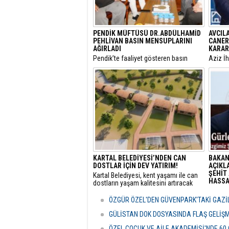
PENDİK MÜFTÜSÜ DR.ABDÜLHAMİD
AVCIL
PEHLİVAN BASIN MENSUPLARINI
CANER
AĞIRLADI
KARAR
​Pendik’te faaliyet gösteren basın
​Aziz İ
mensupları, Pendik İlçe Müftülüğü
yargıla
görevine başlayan Dr. Abdulhamid
Utku C
Pehlivan’ı makamında ziyaret ederek
Belediy
yeni görevi için tebriklerini iletti.
Özcan Z
KARTAL BELEDİYESİ’NDEN CAN
BAKAN
DOSTLAR İÇİN DEV YATIRIM!
AÇIKLA
ŞEHİT 
Kartal Belediyesi, kent yaşamı ile can
HASSAS
dostların yaşam kalitesini artıracak
vizyoner projelerine bir yenisini ekliyor.
Adalet
sunulan
ÖZGÜR ÖZEL'DEN GÜVENPARK'TAKİ GAZİL
detayla
Türkiye
GÜLİSTAN DOK DOSYASINDA FLAŞ GELİŞ
politik
ÖZEL ÇOCUK VE AİLE AKADEMİSİ'NDE 60