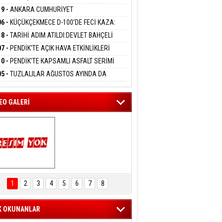
DANMAK
LAMASIYLA TUTUTKLANDI
UĞA HİZMET VERİLDİ
19 -
ANKARA CUMHURİYET
SAVCILIĞINDAN ÖZGÜR ÖZEL VE VELİ
06 -
KÜÇÜKÇEKMECE D-100'DE FECİ KAZA:
ABA HAKKINDA FEZLEKE
eltem Kaynas
MOBİL İETT OTOBÜSÜNE ÇARPTI 3 KİŞİ
18 -
TARİHİ ADIM ATILDI:DEVLET BAHÇELİ
FFETMEYECEĞİM!
ATINI KAYBETTİ
RÖRSÜZ TÜRKİYE' ÇERÇEVE YASA TEKLİFİNİ
07 -
PENDİK'TE AÇIK HAVA ETKİNLİKLERİ
ALADI
UK SİNEMASIYLA BAŞLADI
10 -
PENDİK'TE KAPSAMLI ASFALT SERİMİ
LADI
05 -
TUZLALILAR AĞUSTOS AYINDA DA
EMAYA DOYACAK
EO GALERİ
ARTAL ENGELSİZ 
AŞAM FESTİVALİ 
1
2
3
4
5
6
7
8
KONSERİ 
LEYİCİLERİ MEST 
ETTİ
K OKUNANLAR