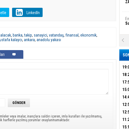
Z
etle
LinkedIn
Em
S
,
alacak
,
banka
,
takip
,
sanayici
,
vatandaş
,
finansal
,
ekonomik
,
stafa kalaycı
,
ankara
,
anadolu yakası
A
Ka
Şi
arı
SON
Şi
B
19:
PEH
18:
ÇAN
17:
Ha
Bi
KIR
15:
AĞI
İÇİ
14:
AÇI
12:
Ez
S
VE 
BAŞ
12:
mleler veya imalar, inançlara saldırı içeren, imla kuralları ile yazılmamış,
GAZ
11:
ük harflerle yazılmış yorumlar onaylanmamaktadır.
ARK
GEL
B
15: