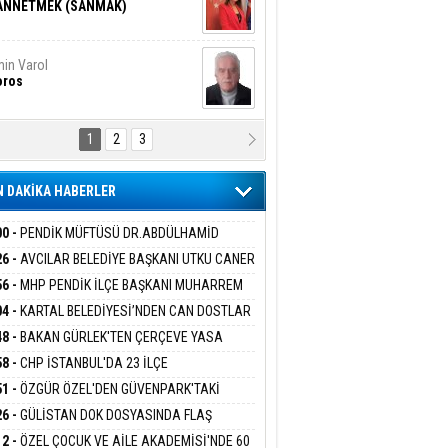
ANNETMEK (SANMAK)
in Varol
oros
1
2
3
NALİZ/ ODABAŞ
ranlık DNA Kuşaklararası
ddetin Biyolojik Faturası
 DAKİKA HABERLER
yar Adıyaman
en Bu Sahaya Sığmazam
00 -
PENDİK MÜFTÜSÜ DR.ABDÜLHAMİD
LİVAN BASIN MENSUPLARINI AĞIRLADI
26 -
AVCILAR BELEDİYE BAŞKANI UTKU CANER
KAYA HAKKINDA TAHLİYE KARARI
56 -
MHP PENDİK İLÇE BAŞKANI MUHARREM
san Ali Çölük
r Satırın İçindeki İnsan
 KARTAL ORDULULAR DERNEĞİ HEYETİNİ
04 -
KARTAL BELEDİYESİ’NDEN CAN DOSTLAR
RLADI
N DEV YATIRIM!
48 -
BAKAN GÜRLEK'TEN ÇERÇEVE YASA
KLAMASI:''KIRMIZI ÇİZGİMİZ ŞEHİT AİLELERİ
58 -
CHP İSTANBUL'DA 23 İLÇE
gi Kılıç
İVAS: ATEŞE ATILAN VİCDAN
GAZİLERİMİZİN HASSASİYETİDİR''
KANLIĞI'NDA ATAMALAR GERÇEKLEŞTİ
51 -
ÖZGÜR ÖZEL'DEN GÜVENPARK'TAKİ
İLERE DESTEK:''SONUÇ ALANA KADAR
26 -
GÜLİSTAN DOK DOSYASINDA FLAŞ
ANIZDAYIZ''
İŞME: 2 DALGIÇ DELİL KARARTMA
ARIŞ BAŞARSLAN
12 -
ÖZEL ÇOCUK VE AİLE AKADEMİSİ'NDE 60