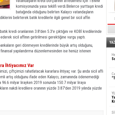
vatandaşların kredi borçlarının affedilmesi için TBMM
komisyonunda yasa teklifi verdi.Binlerce yurttaşın kredi
batağında olduğunu belirten Kalaycı vatandaşların
lerini belirterek batık kredilerle ilgili genel bir sicil affın
ık kredi oranlarının 3.8'den 5.3'e çıktığını ve KOBİ kredilerinde
ederek sicil affının getirilmesi gerektiğine vurgu yaptı.
E
YA
ankaların geri dönmeyen kredilerinde büyük artış olduğunu,
an finansal yapılandırma düzenlemesinden ise henüz istenen
He
So
ra İhtiyacımız Var
izi, çiftçimizi rahatlatacak kararlara ihtiyaç var. Şu anda sicil affı
Ca
önemli artış olduğunu ifade eden Kalaycı, zamanında ödenemediği
“T
da 96.6 milyar lirayken 2019 sonunda 150.7 milyar liraya
cakların nakdi kredilere oranının yüzde 3.87'den 2019 yılında yüzde
Y
Ya
Ki
S