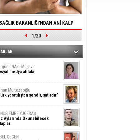
SAĞLIK BAKANLIĞI'NDAN ANİ KALP
YALNIZLIK YAŞLI BİREY
1/20
DURMALARINA HIZLI MÜDAHALE
SORUNLARA NEDEN OL
DİLMESİNE YÖNELİK ÖNLENMESİ İÇİN
ZARLAR
ÖNEMLİ ADIM
rgünlü/Mali Müşavir
syal medya ahlâkı
nan Murtezaoğlu
ürk yaratılıştan şendir, şatırdır”
UNUS EMRE YÜCEBAŞ
z Aylarında Okunabilecek
taplar
İBEL ÇEÇEN