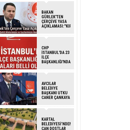
BAKAN
GÜRLEK'TEN
ÇERÇEVE YASA
AÇIKLAMASI:''KIRMIZI
ÇİZGİMİZ ŞEHİT
AİLELERİ VE
GAZİLERİMİZİN
HASSASİYETİDİR''
CHP
İSTANBUL'DA 23
İLÇE
BAŞKANLIĞI'NDA
ATAMALAR
GERÇEKLEŞTİ
AVCILAR
BELEDİYE
BAŞKANI UTKU
CANER ÇANKAYA
HAKKINDA
TAHLİYE KARARI
KARTAL
BELEDİYESİ’NDEN
CAN DOSTLAR