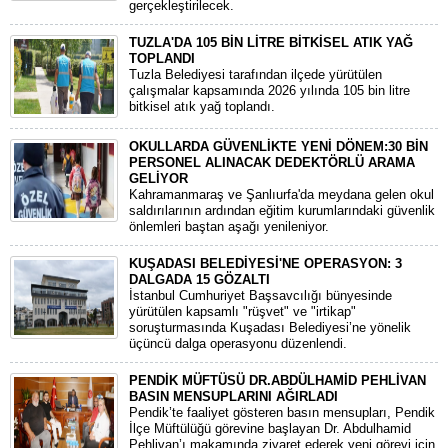
gerçekleştirilecek.
TUZLA'DA 105 BİN LİTRE BİTKİSEL ATIK YAĞ
TOPLANDI
Tuzla Belediyesi tarafından ilçede yürütülen
çalışmalar kapsamında 2026 yılında 105 bin litre
bitkisel atık yağ toplandı.
OKULLARDA GÜVENLİKTE YENİ DÖNEM:30 BİN
PERSONEL ALINACAK DEDEKTÖRLÜ ARAMA
GELİYOR
​Kahramanmaraş ve Şanlıurfa'da meydana gelen okul
saldırılarının ardından eğitim kurumlarındaki güvenlik
önlemleri baştan aşağı yenileniyor.
KUŞADASI BELEDİYESİ'NE OPERASYON: 3
DALGADA 15 GÖZALTI
​İstanbul Cumhuriyet Başsavcılığı bünyesinde
yürütülen kapsamlı "rüşvet" ve "irtikap"
soruşturmasında Kuşadası Belediyesi’ne yönelik
üçüncü dalga operasyonu düzenlendi.
PENDİK MÜFTÜSÜ DR.ABDÜLHAMİD PEHLİVAN
BASIN MENSUPLARINI AĞIRLADI
​Pendik’te faaliyet gösteren basın mensupları, Pendik
İlçe Müftülüğü görevine başlayan Dr. Abdulhamid
Pehlivan’ı makamında ziyaret ederek yeni görevi için