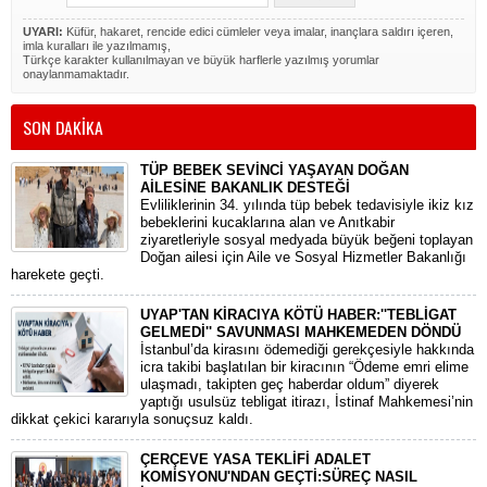
UYARI:
Küfür, hakaret, rencide edici cümleler veya imalar, inançlara saldırı içeren,
imla kuralları ile yazılmamış,
Türkçe karakter kullanılmayan ve büyük harflerle yazılmış yorumlar
onaylanmamaktadır.
SON DAKİKA
TÜP BEBEK SEVİNCİ YAŞAYAN DOĞAN
AİLESİNE BAKANLIK DESTEĞİ
​Evliliklerinin 34. yılında tüp bebek tedavisiyle ikiz kız
bebeklerini kucaklarına alan ve Anıtkabir
ziyaretleriyle sosyal medyada büyük beğeni toplayan
Doğan ailesi için Aile ve Sosyal Hizmetler Bakanlığı
harekete geçti.
UYAP'TAN KİRACIYA KÖTÜ HABER:''TEBLİGAT
GELMEDİ'' SAVUNMASI MAHKEMEDEN DÖNDÜ
​İstanbul’da kirasını ödemediği gerekçesiyle hakkında
icra takibi başlatılan bir kiracının “Ödeme emri elime
ulaşmadı, takipten geç haberdar oldum” diyerek
yaptığı usulsüz tebligat itirazı, İstinaf Mahkemesi’nin
dikkat çekici kararıyla sonuçsuz kaldı.
ÇERÇEVE YASA TEKLİFİ ADALET
KOMİSYONU'NDAN GEÇTİ:SÜREÇ NASIL