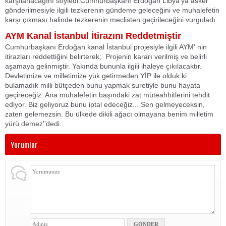
karşılanacağını söyledi.Cumhurbaşkanı Erdoğan Libya'ya asker
gönderilmesiyle ilgili tezkerenin gündeme geleceğini ve muhalefetin
karşı çıkması halinde tezkerenin meclisten geçirileceğini vurguladı.
AYM Kanal İstanbul İtirazını Reddetmiştir
Cumhurbaşkanı Erdoğan kanal İstanbul projesiyle ilgili AYM' nin
itirazları reddettiğini belirterek; Projenin kararı verilmiş ve belirli
aşamaya gelinmiştir. Yakında bununla ilgili ihaleye çıkılacaktır.
Devletimize ve milletimize yük getirmeden YİP ile olduk ki
bulamadık milli bütçeden bunu yapmak suretiyle bunu hayata
geçireceğiz. Ana muhalefetin başındaki zat müteahhitlerini tehdit
ediyor. Biz geliyoruz bunu iptal edeceğiz... Sen gelmeyeceksin,
zaten gelemezsin. Bu ülkede dikili ağacı olmayana benim milletim
yürü demez''dedi.
Yorumlar