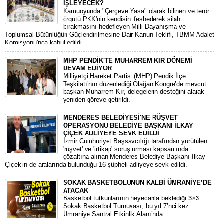
İŞLEYECEK?
​Kamuoyunda "Çerçeve Yasa" olarak bilinen ve terör
örgütü PKK'nin kendisini feshederek silah
bırakmasını hedefleyen Milli Dayanışma ve
Toplumsal Bütünlüğün Güçlendirilmesine Dair Kanun Teklifi, TBMM Adalet
Komisyonu'nda kabul edildi.
MHP PENDİK'TE MUHARREM KIR DÖNEMİ
DEVAM EDİYOR
​Milliyetçi Hareket Partisi (MHP) Pendik İlçe
Teşkilatı’nın düzenlediği Olağan Kongre’de mevcut
başkan Muharrem Kır, delegelerin desteğini alarak
yeniden göreve getirildi.
MENDERES BELEDİYESİ'NE RÜŞVET
OPERASYONU:BELEDİYE BAŞKANI İLKAY
ÇİÇEK ADLİYEYE SEVK EDİLDİ
​İzmir Cumhuriyet Başsavcılığı tarafından yürütülen
'rüşvet' ve 'irtikap' soruşturması kapsamında
gözaltına alınan Menderes Belediye Başkanı İlkay
Çiçek’in de aralarında bulunduğu 16 şüpheli adliyeye sevk edildi.
SOKAK BASKETBOLUNUN KALBİ ÜMRANİYE’DE
ATACAK
Basketbol tutkunlarının heyecanla beklediği 3×3
Sokak Basketbol Turnuvası, bu yıl 7’nci kez
Ümraniye Santral Etkinlik Alanı’nda