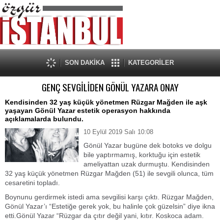
SON DAKİKA
KATEGORİLER
GENÇ SEVGİLİDEN GÖNÜL YAZARA ONAY
Kendisinden 32 yaş küçük yönetmen Rüzgar Mağden ile aşk
yaşayan Gönül Yazar estetik operasyon hakkında
açıklamalarda bulundu.
10 Eylül 2019 Salı 10:08
Gönül Yazar bugüne dek botoks ve dolgu
bile yaptırmamış, korktuğu için estetik
ameliyattan uzak durmuştu. Kendisinden
32 yaş küçük yönetmen Rüzgar Mağden (51) ile sevgili olunca, tüm
cesaretini topladı.
Boynunu gerdirmek istedi ama sevgilisi karşı çıktı. Rüzgar Mağden,
Gönül Yazar’ı “Estetiğe gerek yok, bu halinle çok güzelsin” diye ikna
etti.Gönül Yazar “Rüzgar da çıtır değil yani, kıtır. Koskoca adam.