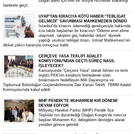
Doğan ailesi için Aile ve Sosyal Hizmetler Bakanlığı
harekete geçti.
UYAP'TAN KİRACIYA KÖTÜ HABER:''TEBLİGAT
GELMEDİ'' SAVUNMASI MAHKEMEDEN DÖNDÜ
​İstanbul’da kirasını ödemediği gerekçesiyle hakkında
icra takibi başlatılan bir kiracının “Ödeme emri elime
ulaşmadı, takipten geç haberdar oldum” diyerek
yaptığı usulsüz tebligat itirazı, İstinaf Mahkemesi’nin
dikkat çekici kararıyla sonuçsuz kaldı.
ÇERÇEVE YASA TEKLİFİ ADALET
KOMİSYONU'NDAN GEÇTİ:SÜREÇ NASIL
İŞLEYECEK?
​Kamuoyunda "Çerçeve Yasa" olarak bilinen ve terör
örgütü PKK'nin kendisini feshederek silah
bırakmasını hedefleyen Milli Dayanışma ve
Toplumsal Bütünlüğün Güçlendirilmesine Dair Kanun Teklifi, TBMM Adalet
Komisyonu'nda kabul edildi.
MHP PENDİK'TE MUHARREM KIR DÖNEMİ
DEVAM EDİYOR
​Milliyetçi Hareket Partisi (MHP) Pendik İlçe
Teşkilatı’nın düzenlediği Olağan Kongre’de mevcut
başkan Muharrem Kır, delegelerin desteğini alarak
yeniden göreve getirildi.