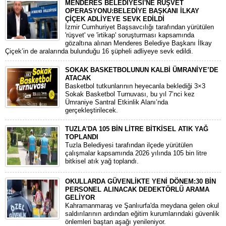
MENDERES BELEDİYESİ'NE RÜŞVET
OPERASYONU:BELEDİYE BAŞKANI İLKAY
ÇİÇEK ADLİYEYE SEVK EDİLDİ
​İzmir Cumhuriyet Başsavcılığı tarafından yürütülen
'rüşvet' ve 'irtikap' soruşturması kapsamında
gözaltına alınan Menderes Belediye Başkanı İlkay
Çiçek’in de aralarında bulunduğu 16 şüpheli adliyeye sevk edildi.
SOKAK BASKETBOLUNUN KALBİ ÜMRANİYE’DE
ATACAK
Basketbol tutkunlarının heyecanla beklediği 3×3
Sokak Basketbol Turnuvası, bu yıl 7’nci kez
Ümraniye Santral Etkinlik Alanı’nda
gerçekleştirilecek.
TUZLA'DA 105 BİN LİTRE BİTKİSEL ATIK YAĞ
TOPLANDI
Tuzla Belediyesi tarafından ilçede yürütülen
çalışmalar kapsamında 2026 yılında 105 bin litre
bitkisel atık yağ toplandı.
OKULLARDA GÜVENLİKTE YENİ DÖNEM:30 BİN
PERSONEL ALINACAK DEDEKTÖRLÜ ARAMA
GELİYOR
​Kahramanmaraş ve Şanlıurfa'da meydana gelen okul
saldırılarının ardından eğitim kurumlarındaki güvenlik
önlemleri baştan aşağı yenileniyor.