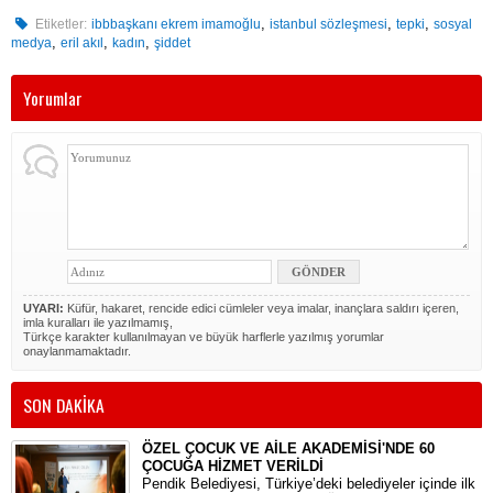
,
,
,
Etiketler:
ibbbaşkanı ekrem imamoğlu
istanbul sözleşmesi
tepki
sosyal
,
,
,
medya
eril akıl
kadın
şiddet
Yorumlar
UYARI:
Küfür, hakaret, rencide edici cümleler veya imalar, inançlara saldırı içeren,
imla kuralları ile yazılmamış,
Türkçe karakter kullanılmayan ve büyük harflerle yazılmış yorumlar
onaylanmamaktadır.
SON DAKİKA
ÖZEL ÇOCUK VE AİLE AKADEMİSİ'NDE 60
ÇOCUĞA HİZMET VERİLDİ
Pendik Belediyesi, Türkiye’deki belediyeler içinde ilk