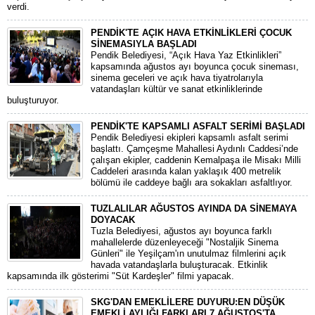
verdi.
PENDİK'TE AÇIK HAVA ETKİNLİKLERİ ÇOCUK
SİNEMASIYLA BAŞLADI
Pendik Belediyesi, “Açık Hava Yaz Etkinlikleri”
kapsamında ağustos ayı boyunca çocuk sineması,
sinema geceleri ve açık hava tiyatrolarıyla
vatandaşları kültür ve sanat etkinliklerinde
buluşturuyor.
PENDİK'TE KAPSAMLI ASFALT SERİMİ BAŞLADI
Pendik Belediyesi ekipleri kapsamlı asfalt serimi
başlattı. Çamçeşme Mahallesi Aydınlı Caddesi’nde
çalışan ekipler, caddenin Kemalpaşa ile Misakı Milli
Caddeleri arasında kalan yaklaşık 400 metrelik
bölümü ile caddeye bağlı ara sokakları asfaltlıyor.
TUZLALILAR AĞUSTOS AYINDA DA SİNEMAYA
DOYACAK
Tuzla Belediyesi, ağustos ayı boyunca farklı
mahallelerde düzenleyeceği "Nostaljik Sinema
Günleri" ile Yeşilçam'ın unutulmaz filmlerini açık
havada vatandaşlarla buluşturacak. Etkinlik
kapsamında ilk gösterimi "Süt Kardeşler" filmi yapacak.
SKG'DAN EMEKLİLERE DUYURU:EN DÜŞÜK
EMEKLİ AYLIĞI FARKLARI 7 AĞUSTOS'TA