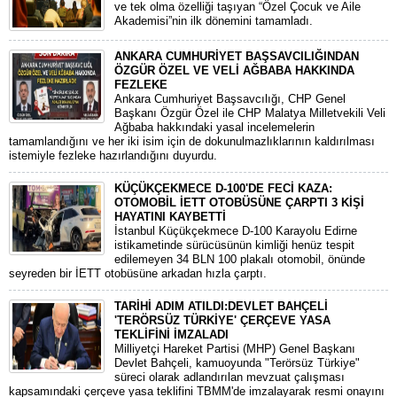
ve tek olma özelliği taşıyan “Özel Çocuk ve Aile
Akademisi”nin ilk dönemini tamamladı.
ANKARA CUMHURİYET BAŞSAVCILIĞINDAN
ÖZGÜR ÖZEL VE VELİ AĞBABA HAKKINDA
FEZLEKE
​Ankara Cumhuriyet Başsavcılığı, CHP Genel
Başkanı Özgür Özel ile CHP Malatya Milletvekili Veli
Ağbaba hakkındaki yasal incelemelerin
tamamlandığını ve her iki isim için de dokunulmazlıklarının kaldırılması
istemiyle fezleke hazırlandığını duyurdu.
KÜÇÜKÇEKMECE D-100'DE FECİ KAZA:
OTOMOBİL İETT OTOBÜSÜNE ÇARPTI 3 KİŞİ
HAYATINI KAYBETTİ
​İstanbul Küçükçekmece D-100 Karayolu Edirne
istikametinde sürücüsünün kimliği henüz tespit
edilemeyen 34 BLN 100 plakalı otomobil, önünde
seyreden bir İETT otobüsüne arkadan hızla çarptı.
TARİHİ ADIM ATILDI:DEVLET BAHÇELİ
'TERÖRSÜZ TÜRKİYE' ÇERÇEVE YASA
TEKLİFİNİ İMZALADI
​Milliyetçi Hareket Partisi (MHP) Genel Başkanı
Devlet Bahçeli, kamuoyunda "Terörsüz Türkiye"
süreci olarak adlandırılan mevzuat çalışması
kapsamındaki çerçeve yasa teklifini TBMM'de imzalayarak resmi onayını