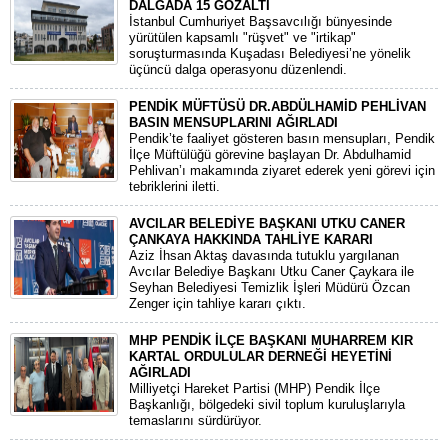
DALGADA 15 GÖZALTI
​İstanbul Cumhuriyet Başsavcılığı bünyesinde
yürütülen kapsamlı "rüşvet" ve "irtikap"
soruşturmasında Kuşadası Belediyesi’ne yönelik
üçüncü dalga operasyonu düzenlendi.
PENDİK MÜFTÜSÜ DR.ABDÜLHAMİD PEHLİVAN
BASIN MENSUPLARINI AĞIRLADI
​Pendik’te faaliyet gösteren basın mensupları, Pendik
İlçe Müftülüğü görevine başlayan Dr. Abdulhamid
Pehlivan’ı makamında ziyaret ederek yeni görevi için
tebriklerini iletti.
AVCILAR BELEDİYE BAŞKANI UTKU CANER
ÇANKAYA HAKKINDA TAHLİYE KARARI
​Aziz İhsan Aktaş davasında tutuklu yargılanan
Avcılar Belediye Başkanı Utku Caner Çaykara ile
Seyhan Belediyesi Temizlik İşleri Müdürü Özcan
Zenger için tahliye kararı çıktı.
MHP PENDİK İLÇE BAŞKANI MUHARREM KIR
KARTAL ORDULULAR DERNEĞİ HEYETİNİ
AĞIRLADI
​Milliyetçi Hareket Partisi (MHP) Pendik İlçe
Başkanlığı, bölgedeki sivil toplum kuruluşlarıyla
temaslarını sürdürüyor.