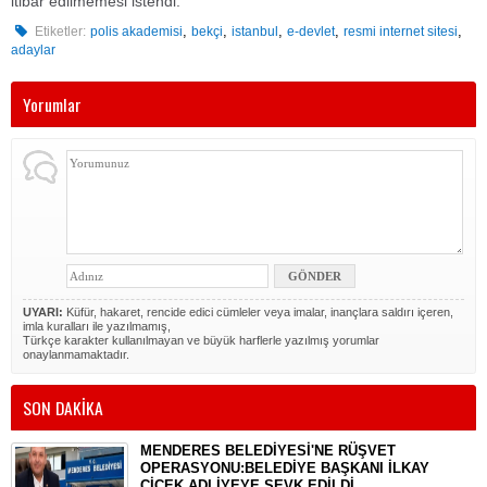
itibar edilmemesi istendi.
,
,
,
,
,
Etiketler:
polis akademisi
bekçi
istanbul
e-devlet
resmi internet sitesi
adaylar
Yorumlar
UYARI:
Küfür, hakaret, rencide edici cümleler veya imalar, inançlara saldırı içeren,
imla kuralları ile yazılmamış,
Türkçe karakter kullanılmayan ve büyük harflerle yazılmış yorumlar
onaylanmamaktadır.
SON DAKİKA
MENDERES BELEDİYESİ'NE RÜŞVET
OPERASYONU:BELEDİYE BAŞKANI İLKAY
ÇİÇEK ADLİYEYE SEVK EDİLDİ