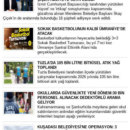
​İzmir Cumhuriyet Başsavcılığı tarafından yürütülen
'rüşvet' ve 'irtikap' soruşturması kapsamında
gözaltına alınan Menderes Belediye Başkanı İlkay
Çiçek’in de aralarında bulunduğu 16 şüpheli adliyeye sevk edildi.
SOKAK BASKETBOLUNUN KALBİ ÜMRANİYE’DE
ATACAK
Basketbol tutkunlarının heyecanla beklediği 3×3
Sokak Basketbol Turnuvası, bu yıl 7’nci kez
Ümraniye Santral Etkinlik Alanı’nda
gerçekleştirilecek.
TUZLA'DA 105 BİN LİTRE BİTKİSEL ATIK YAĞ
TOPLANDI
Tuzla Belediyesi tarafından ilçede yürütülen
çalışmalar kapsamında 2026 yılında 105 bin litre
bitkisel atık yağ toplandı.
OKULLARDA GÜVENLİKTE YENİ DÖNEM:30 BİN
PERSONEL ALINACAK DEDEKTÖRLÜ ARAMA
GELİYOR
​Kahramanmaraş ve Şanlıurfa'da meydana gelen okul
saldırılarının ardından eğitim kurumlarındaki güvenlik
önlemleri baştan aşağı yenileniyor.
KUŞADASI BELEDİYESİ'NE OPERASYON: 3