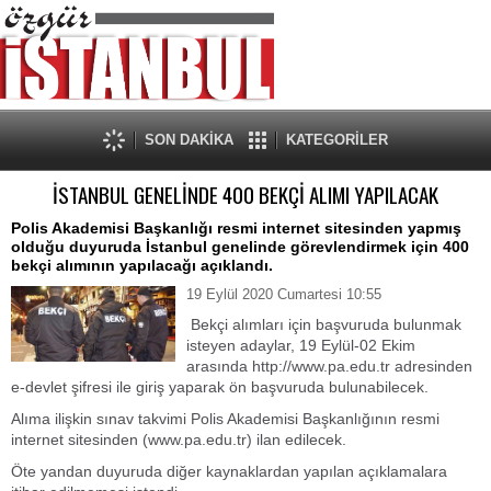
SON DAKİKA
KATEGORİLER
İSTANBUL GENELİNDE 400 BEKÇİ ALIMI YAPILACAK
Polis Akademisi Başkanlığı resmi internet sitesinden yapmış
olduğu duyuruda İstanbul genelinde görevlendirmek için 400
bekçi alımının yapılacağı açıklandı.
19 Eylül 2020 Cumartesi 10:55
Bekçi alımları için başvuruda bulunmak
isteyen adaylar, 19 Eylül-02 Ekim
arasında http://www.pa.edu.tr adresinden
e-devlet şifresi ile giriş yaparak ön başvuruda bulunabilecek.
Alıma ilişkin sınav takvimi Polis Akademisi Başkanlığının resmi
internet sitesinden (www.pa.edu.tr) ilan edilecek.
Öte yandan duyuruda diğer kaynaklardan yapılan açıklamalara