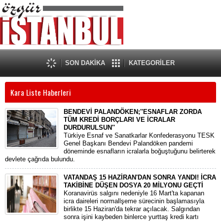
SON DAKİKA
KATEGORİLER
Kara Liste Haberleri
BENDEVİ PALANDÖKEN;''ESNAFLAR ZORDA
TÜM KREDİ BORÇLARI VE İCRALAR
DURDURULSUN''
Türkiye Esnaf ve Sanatkarlar Konfederasyonu TESK
Genel Başkanı Bendevi Palandöken pandemi
döneminde esnafların icralarla boğuştuğunu belirterek
devlete çağrıda bulundu.
VATANDAŞ 15 HAZİRAN'DAN SONRA YANDI! İCRA
TAKİBİNE DÜŞEN DOSYA 20 MİLYONU GEÇTİ
Koranavirüs salgını nedeniyle 16 Mart'ta kapanan
icra daireleri normallşeme sürecinin başlamasıyla
birlikte 15 Haziran'da tekrar açılacak. Salgından
sonra işini kaybeden binlerce yurttaş kredi kartı