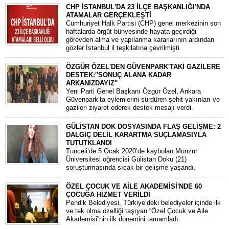
CHP İSTANBUL'DA 23 İLÇE BAŞKANLIĞI'NDA
ATAMALAR GERÇEKLEŞTİ
​Cumhuriyet Halk Partisi (CHP) genel merkezinin son
haftalarda örgüt bünyesinde hayata geçirdiği
görevden alma ve yapılanma kararlarının ardından
gözler İstanbul il teşkilatına çevrilmişti.
ÖZGÜR ÖZEL'DEN GÜVENPARK'TAKİ GAZİLERE
DESTEK:''SONUÇ ALANA KADAR
ARKANIZDAYIZ''
​Yeni Parti Genel Başkanı Özgür Özel, Ankara
Güvenpark’ta eylemlerini sürdüren şehit yakınları ve
gazileri ziyaret ederek destek mesajı verdi.
GÜLİSTAN DOK DOSYASINDA FLAŞ GELİŞME: 2
DALGIÇ DELİL KARARTMA SUÇLAMASIYLA
TUTUTKLANDI
​Tunceli’de 5 Ocak 2020’de kaybolan Munzur
Üniversitesi öğrencisi Gülistan Doku (21)
soruşturmasında sıcak bir gelişme yaşandı.
ÖZEL ÇOCUK VE AİLE AKADEMİSİ'NDE 60
ÇOCUĞA HİZMET VERİLDİ
Pendik Belediyesi, Türkiye’deki belediyeler içinde ilk
ve tek olma özelliği taşıyan “Özel Çocuk ve Aile
Akademisi”nin ilk dönemini tamamladı.