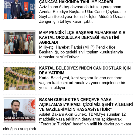
ÇANKAYA HAKKINDA TAHLİYE KARARI
​Aziz İhsan Aktaş davasında tutuklu yargılanan
Avcılar Belediye Başkanı Utku Caner Çaykara ile
Seyhan Belediyesi Temizlik İşleri Müdürü Özcan
Zenger için tahliye kararı çıktı.
MHP PENDİK İLÇE BAŞKANI MUHARREM KIR
KARTAL ORDULULAR DERNEĞİ HEYETİNİ
AĞIRLADI
​Milliyetçi Hareket Partisi (MHP) Pendik İlçe
Başkanlığı, bölgedeki sivil toplum kuruluşlarıyla
temaslarını sürdürüyor.
KARTAL BELEDİYESİ’NDEN CAN DOSTLAR İÇİN
DEV YATIRIM!
Kartal Belediyesi, kent yaşamı ile can dostların
yaşam kalitesini artıracak vizyoner projelerine bir
yenisini ekliyor.
BAKAN GÜRLEK'TEN ÇERÇEVE YASA
AÇIKLAMASI:''KIRMIZI ÇİZGİMİZ ŞEHİT AİLELERİ
VE GAZİLERİMİZİN HASSASİYETİDİR''
Adalet Bakanı Akın Gürlek, TBMM’ye sunulan 12
maddelik yasa teklifinin detaylarını açıklayarak
"Terörsüz Türkiye" hedefinin milli bir devlet politikası
olduğunu vurguladı.