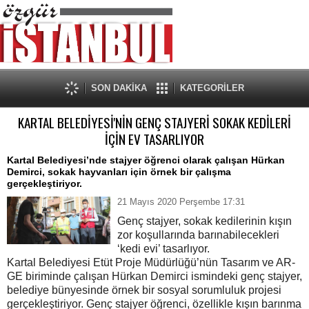
SON DAKİKA
KATEGORİLER
KARTAL BELEDİYESİ'NİN GENÇ STAJYERİ SOKAK KEDİLERİ
İÇİN EV TASARLIYOR
Kartal Belediyesi’nde stajyer öğrenci olarak çalışan Hürkan
Demirci, sokak hayvanları için örnek bir çalışma
gerçekleştiriyor.
21 Mayıs 2020 Perşembe 17:31
Genç stajyer, sokak kedilerinin kışın
zor koşullarında barınabilecekleri
‘kedi evi’ tasarlıyor.
Kartal Belediyesi Etüt Proje Müdürlüğü’nün Tasarım ve AR-
GE biriminde çalışan Hürkan Demirci ismindeki genç stajyer,
belediye bünyesinde örnek bir sosyal sorumluluk projesi
gerçekleştiriyor. Genç stajyer öğrenci, özellikle kışın barınma