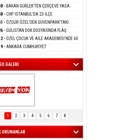
DANMAK
RLADI
N DEV YATIRIM!
48 -
BAKAN GÜRLEK'TEN ÇERÇEVE YASA
KLAMASI:''KIRMIZI ÇİZGİMİZ ŞEHİT AİLELERİ
58 -
CHP İSTANBUL'DA 23 İLÇE
GAZİLERİMİZİN HASSASİYETİDİR''
eltem Kaynas
KANLIĞI'NDA ATAMALAR GERÇEKLEŞTİ
51 -
ÖZGÜR ÖZEL'DEN GÜVENPARK'TAKİ
FFETMEYECEĞİM!
İLERE DESTEK:''SONUÇ ALANA KADAR
26 -
GÜLİSTAN DOK DOSYASINDA FLAŞ
ANIZDAYIZ''
İŞME: 2 DALGIÇ DELİL KARARTMA
12 -
ÖZEL ÇOCUK VE AİLE AKADEMİSİ'NDE 60
LAMASIYLA TUTUTKLANDI
UĞA HİZMET VERİLDİ
19 -
ANKARA CUMHURİYET
SAVCILIĞINDAN ÖZGÜR ÖZEL VE VELİ
ABA HAKKINDA FEZLEKE
EO GALERİ
ARTAL ENGELSİZ 
AŞAM FESTİVALİ 
1
2
3
4
5
6
7
8
KONSERİ 
LEYİCİLERİ MEST 
ETTİ
K OKUNANLAR