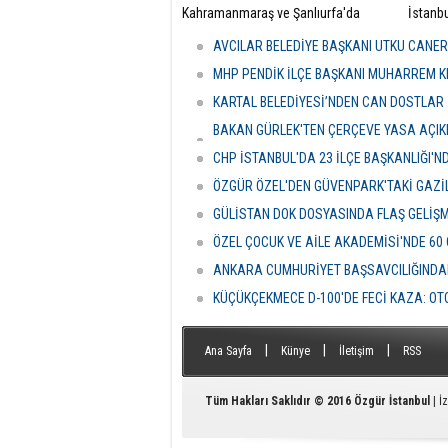
​Kahramanmaraş ve Şanlıurfa'da
​İstanb
meydana gelen okul saldırılarının
bünyes
ardından eğitim kurumlarındaki
"rüşvet
AVCILAR BELEDİYE BAŞKANI UTKU CANE
güvenlik önlemleri baştan aşağı
Kuşada
yenileniyor.
dalga 
MHP PENDİK İLÇE BAŞKANI MUHARREM KI
KARTAL BELEDİYESİ’NDEN CAN DOSTLAR İ
BAKAN GÜRLEK'TEN ÇERÇEVE YASA AÇIKLA
HASSASİYETİDİR''
CHP İSTANBUL'DA 23 İLÇE BAŞKANLIĞI'
ÖZGÜR ÖZEL'DEN GÜVENPARK'TAKİ GAZİL
GÜLİSTAN DOK DOSYASINDA FLAŞ GELİŞ
ÖZEL ÇOCUK VE AİLE AKADEMİSİ'NDE 60
ANKARA CUMHURİYET BAŞSAVCILIĞINDAN
KÜÇÜKÇEKMECE D-100'DE FECİ KAZA: OTO
|
|
|
Ana Sayfa
Künye
İletişim
RSS
Tüm Hakları Saklıdır © 2016
Özgür İstanbul
| İ