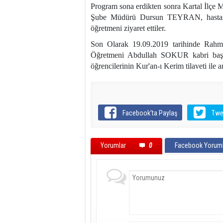
Program sona erdikten sonra Kartal İlçe
Şube Müdürü Dursun TEYRAN, hastaned
öğretmeni ziyaret ettiler.
Son Olarak 19.09.2019 tarihinde Rahm
Öğretmeni Abdullah SOKUR kabri başı
öğrencilerinin Kur'an-ı Kerim tilaveti ile an
Facebook'ta Paylaş
Twe
Yorumlar
0
Facebook Yoruml