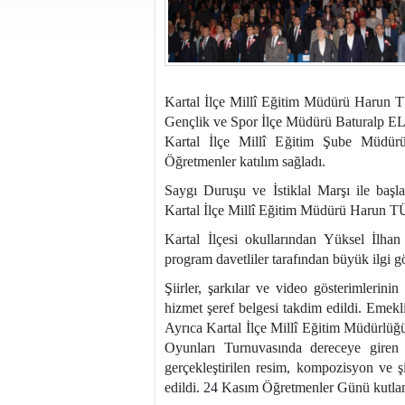
Kartal İlçe Millî Eğitim Müdürü Harun
Gençlik ve Spor İlçe Müdürü Baturalp E
Kartal İlçe Millî Eğitim Şube Müdü
Öğretmenler katılım sağladı.
Saygı Duruşu ve İstiklal Marşı ile ba
Kartal İlçe Millî Eğitim Müdürü Harun 
Kartal İlçesi okullarından Yüksel İlha
program davetliler tarafından büyük ilgi g
Şiirler, şarkılar ve video gösterimlerin
hizmet şeref belgesi takdim edildi. Eme
Ayrıca Kartal İlçe Millî Eğitim Müdürlü
Oyunları Turnuvasında dereceye gire
gerçekleştirilen resim, kompozisyon ve ş
edildi. 24 Kasım Öğretmenler Günü kutlam