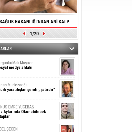
SAĞLIK BAKANLIĞI'NDAN ANİ KALP
YALNIZLIK YAŞLI BİREY
1/20
DURMALARINA HIZLI MÜDAHALE
SORUNLARA NEDEN OL
DİLMESİNE YÖNELİK ÖNLENMESİ İÇİN
ZARLAR
ÖNEMLİ ADIM
rgünlü/Mali Müşavir
syal medya ahlâkı
nan Murtezaoğlu
ürk yaratılıştan şendir, şatırdır”
UNUS EMRE YÜCEBAŞ
z Aylarında Okunabilecek
taplar
İBEL ÇEÇEN