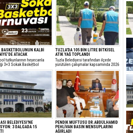
 BASKETBOLUNUN KALBİ
TUZLA'DA 105 BİN LİTRE BİTKİSEL
İYE’DE ATACAK
ATIK YAĞ TOPLANDI
bol tutkunlarının heyecanla
Tuzla Belediyesi tarafından ilçede
iği 3×3 Sokak Basketbol
yürütülen çalışmalar kapsamında 2026
sı, bu yıl 7’nci kez Ümraniye
yılında 105 bin litre bitkisel atık yağ
 Etkinlik Alanı’nda
toplandı.
eştirilecek.
ASI BELEDİYESİ'NE
PENDİK MÜFTÜSÜ DR.ABDÜLHAMİD
SYON: 3 DALGADA 15
PEHLİVAN BASIN MENSUPLARINI
TI
AĞIRLADI