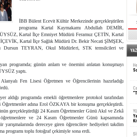
İBB Bülent Ecevit Kültür Merkezinde gerçekleştirilen
programa Kartal Kaymakamı Abdullah DEMİR,
 TÜYSÜZ, Kartal İlçe Emniyet Müdürü Feramuz ÇETİN, Kartal
LİÇEVİK, Kartal İlçe Sağlık Müdürü Dr. Bekir Necati ŞİMŞEK,
rü Dursun TEYRAN, Okul Müdürleri, STK temsilcileri ve
E
YA
şlayan programda; günün anlam ve önemini anlatan konuşmayı
He
So
TÜYSÜZ yaptı.
n Alanyalı Fen Lisesi Öğretmen ve Öğrencilerinin hazırladığı
ördü.
Ca
“T
in yer aldığı programda emekli öğretmenlere protokol tarafından
kli Öğretmenler adına Erol ÖZKAYA bir konuşma gerçekleştirdi.
ğünün gerçekleştirdiği 24 Kasım Öğretmenler Günü Akıl ve Zekâ
Y
Ya
n öğretmenlere ve 24 Kasım Öğretmenler Günü kapsamında
Ki
iir yarışmalarında dereceye giren öğrencilere hediyeleri takdim
a programı toplu fotoğraf çekimiyle sona erdi.
S