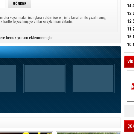
A
AĞI
İÇİ
14:
AÇI
12:
mleler veya imalar, inançlara saldırı içeren, imla kuralları ile yazılmamış,
VE 
M
BAŞ
12:
ük harflerle yazılmış yorumlar onaylanmamaktadır.
A
GAZ
11:
ARK
GEL
15:
ere henüz yorum eklenmemiştir.
SUÇ
ÇOC
10:
BAŞ
AĞB
VİD
K
Y
İZ
ÇO