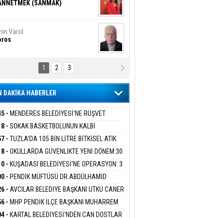
ANNETMEK (SANMAK)
in Varol
oros
1
2
3
NALİZ/ ODABAŞ
ranlık DNA Kuşaklararası
ddetin Biyolojik Faturası
 DAKİKA HABERLER
yar Adıyaman
en Bu Sahaya Sığmazam
45 -
MENDERES BELEDİYESİ'NE RÜŞVET
RASYONU:BELEDİYE BAŞKANI İLKAY ÇİÇEK
18 -
SOKAK BASKETBOLUNUN KALBİ
İYEYE SEVK EDİLDİ
ANİYE’DE ATACAK
57 -
TUZLA'DA 105 BİN LİTRE BİTKİSEL ATIK
san Ali Çölük
r Satırın İçindeki İnsan
 TOPLANDI
18 -
OKULLARDA GÜVENLİKTE YENİ DÖNEM:30
 PERSONEL ALINACAK DEDEKTÖRLÜ ARAMA
10 -
KUŞADASI BELEDİYESİ'NE OPERASYON: 3
İYOR
GADA 15 GÖZALTI
00 -
PENDİK MÜFTÜSÜ DR.ABDÜLHAMİD
gi Kılıç
İVAS: ATEŞE ATILAN VİCDAN
LİVAN BASIN MENSUPLARINI AĞIRLADI
26 -
AVCILAR BELEDİYE BAŞKANI UTKU CANER
KAYA HAKKINDA TAHLİYE KARARI
56 -
MHP PENDİK İLÇE BAŞKANI MUHARREM
 KARTAL ORDULULAR DERNEĞİ HEYETİNİ
ARIŞ BAŞARSLAN
04 -
KARTAL BELEDİYESİ’NDEN CAN DOSTLAR