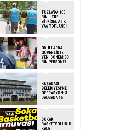
TUZLA'DA 105
BİN LİTRE
BİTKİSEL ATIK
YAĞ TOPLANDI
OKULLARDA
GÜVENLİKTE
YENİ DÖNEM:30
BİN PERSONEL
ALINACAK
DEDEKTÖRLÜ
ARAMA GELİYOR
KUŞADASI
BELEDİYESİ'NE
OPERASYON: 3
DALGADA 15
GÖZALTI
SOKAK
BASKETBOLUNUN
KALBİ