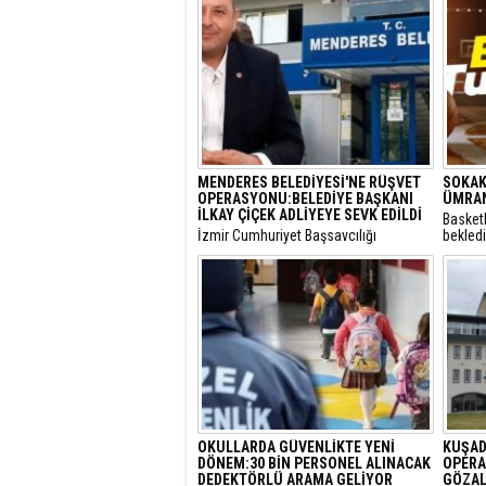
MENDERES BELEDİYESİ'NE RÜŞVET
SOKAK
OPERASYONU:BELEDİYE BAŞKANI
ÜMRAN
İLKAY ÇİÇEK ADLİYEYE SEVK EDİLDİ
Basket
​İzmir Cumhuriyet Başsavcılığı
bekled
tarafından yürütülen 'rüşvet' ve 'irtikap'
Turnuva
soruşturması kapsamında gözaltına
Santral
alınan Menderes Belediye Başkanı İlkay
gerçekl
Çiçek’in de aralarında bulunduğu 16
şüpheli adliyeye sevk edildi.
OKULLARDA GÜVENLİKTE YENİ
KUŞAD
DÖNEM:30 BİN PERSONEL ALINACAK
OPERA
DEDEKTÖRLÜ ARAMA GELİYOR
GÖZAL