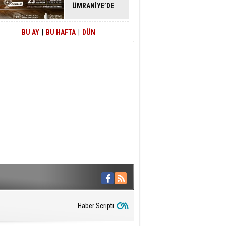
ÜMRANİYE’DE
ATACAK
BU AY
|
BU HAFTA
|
DÜN
Haber Scripti