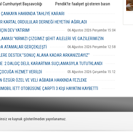
ul Cumhuriyet Başsavcılığı
​Pendik’te faaliyet gösteren basın
inde yürütülen kapsamlı
mensupları, Pendik İlçe Müftülüğü
" ve "irtikap" soruşturmasında
görevine başlayan Dr. Abdulhamid
R ÇANKAYA HAKKINDA TAHLİYE KARARI
sı Belediyesi’ne yönelik üçüncü
Pehlivan’ı makamında ziyaret ederek
06 Ağustos 2026 Perşembe 18:26
operasyonu düzenlendi.
yeni görevi için tebriklerini iletti.
R KARTAL ORDULULAR DERNEĞİ HEYETİNİ AĞIRLADI
06 Ağustos 2026 Perşembe 17:56
ÇİN DEV YATIRIM!
06 Ağustos 2026 Perşembe 15:04
MASI:''KIRMIZI ÇİZGİMİZ ŞEHİT AİLELERİ VE GAZİLERİMİZİN
NDA ATAMALAR GERÇEKLEŞTİ
06 Ağustos 2026 Perşembe 12:58
06 Ağustos 2026 Perşembe 14:48
ERE DESTEK:''SONUÇ ALANA KADAR ARKANIZDAYIZ''
06 Ağustos 2026 Perşembe 12:51
ME: 2 DALGIÇ DELİL KARARTMA SUÇLAMASIYLA TUTUTKLANDI
06 Ağustos 2026 Perşembe 11:26
 ÇOCUĞA HİZMET VERİLDİ
05 Ağustos 2026 Çarşamba 15:12
 ÖZGÜR ÖZEL VE VELİ AĞBABA HAKKINDA FEZLEKE
05 Ağustos 2026 Çarşamba 10:19
MOBİL İETT OTOBÜSÜNE ÇARPTI 3 KİŞİ HAYATINI KAYBETTİ
05 Ağustos 2026 Çarşamba 10:06
zinsiz ve kaynak gösterilmeden yayınlanamaz.