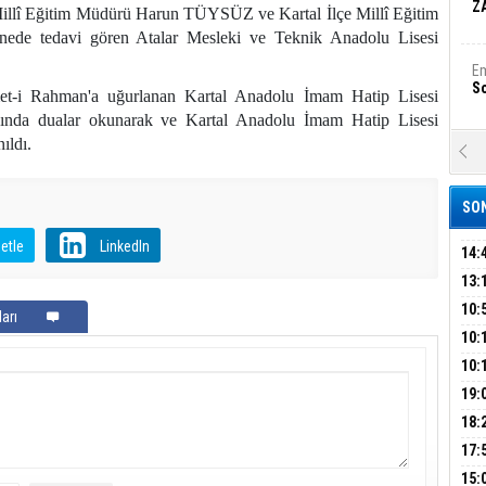
Z
 Millî Eğitim Müdürü Harun TÜYSÜZ ve Kartal İlçe Millî Eğitim
e tedavi gören Atalar Mesleki ve Teknik Anadolu Lisesi
Em
S
et-i Rahman'a uğurlanan Kartal Anadolu İmam Hatip Lisesi
nda dualar okunarak ve Kartal Anadolu İmam Hatip Lisesi
ıldı.
A
Ka
Şi
SON
Şi
etle
LinkedIn
B
14:
OPE
13:
ADL
ÜMR
10:
Ha
arı
Bi
YAĞ
10:
BİN
10:
GEL
DAL
19:
Ez
S
PEH
18:
ÇAN
17:
KIR
B
15: