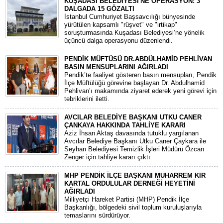
KUŞADASI BELEDİYESİ'NE OPERASYON: 3
DALGADA 15 GÖZALTI
​İstanbul Cumhuriyet Başsavcılığı bünyesinde
yürütülen kapsamlı "rüşvet" ve "irtikap"
soruşturmasında Kuşadası Belediyesi’ne yönelik
üçüncü dalga operasyonu düzenlendi.
PENDİK MÜFTÜSÜ DR.ABDÜLHAMİD PEHLİVAN
BASIN MENSUPLARINI AĞIRLADI
​Pendik’te faaliyet gösteren basın mensupları, Pendik
İlçe Müftülüğü görevine başlayan Dr. Abdulhamid
Pehlivan’ı makamında ziyaret ederek yeni görevi için
tebriklerini iletti.
AVCILAR BELEDİYE BAŞKANI UTKU CANER
ÇANKAYA HAKKINDA TAHLİYE KARARI
​Aziz İhsan Aktaş davasında tutuklu yargılanan
Avcılar Belediye Başkanı Utku Caner Çaykara ile
Seyhan Belediyesi Temizlik İşleri Müdürü Özcan
Zenger için tahliye kararı çıktı.
MHP PENDİK İLÇE BAŞKANI MUHARREM KIR
KARTAL ORDULULAR DERNEĞİ HEYETİNİ
AĞIRLADI
​Milliyetçi Hareket Partisi (MHP) Pendik İlçe
Başkanlığı, bölgedeki sivil toplum kuruluşlarıyla
temaslarını sürdürüyor.