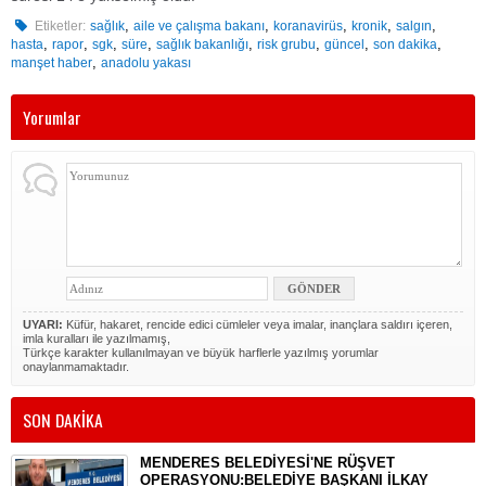
,
,
,
,
,
Etiketler:
sağlık
aile ve çalışma bakanı
koranavirüs
kronik
salgın
,
,
,
,
,
,
,
,
hasta
rapor
sgk
süre
sağlık bakanlığı
risk grubu
güncel
son dakika
,
manşet haber
anadolu yakası
Yorumlar
UYARI:
Küfür, hakaret, rencide edici cümleler veya imalar, inançlara saldırı içeren,
imla kuralları ile yazılmamış,
Türkçe karakter kullanılmayan ve büyük harflerle yazılmış yorumlar
onaylanmamaktadır.
SON DAKİKA
MENDERES BELEDİYESİ'NE RÜŞVET
OPERASYONU:BELEDİYE BAŞKANI İLKAY