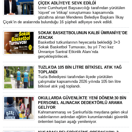
ÇİÇEK ADLİYEYE SEVK EDİLDİ
​İzmir Cumhuriyet Başsavcılığı tarafından yürütülen
'rüşvet' ve 'irtikap' soruşturması kapsamında
gözaltına alınan Menderes Belediye Başkanı İlkay
Çiçek’in de aralarında bulunduğu 16 şüpheli adliyeye sevk edildi.
SOKAK BASKETBOLUNUN KALBİ ÜMRANİYE’DE
ATACAK
Basketbol tutkunlarının heyecanla beklediği 3×3
Sokak Basketbol Turnuvası, bu yıl 7’nci kez
Ümraniye Santral Etkinlik Alanı’nda
gerçekleştirilecek.
TUZLA'DA 105 BİN LİTRE BİTKİSEL ATIK YAĞ
TOPLANDI
Tuzla Belediyesi tarafından ilçede yürütülen
çalışmalar kapsamında 2026 yılında 105 bin litre
bitkisel atık yağ toplandı.
OKULLARDA GÜVENLİKTE YENİ DÖNEM:30 BİN
PERSONEL ALINACAK DEDEKTÖRLÜ ARAMA
GELİYOR
​Kahramanmaraş ve Şanlıurfa'da meydana gelen okul
saldırılarının ardından eğitim kurumlarındaki güvenlik
önlemleri baştan aşağı yenileniyor.