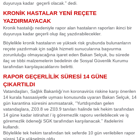
duyuruya kadar geçerli olacak." dedi.
KRONİK HASTALAR YENİ REÇETE
YAZDIRMAYACAK
Kronik hastalığı nedeniyle rapor alan hastaların raporları ikinci bir
duyuruya kadar geçerli olup ilaç yazdırabilecekler.
Böylelikle kronik hastaların ve yüksek risk grubunda bulunanların
reçete yazdırmak için sağlık hizmeti sunucularına başvurma
zorunluluğu olmayacağına işaret eden Bakan Selçuk, bu sürede
ilaç ve tıbbi malzemelerin bedelinin de Sosyal Güvenlik Kurumu
tarafından karşılayacaklarını belirtti.
RAPOR GEÇERLİLİK SÜRESİ 14 GÜNE
ÇIKARTILDI
Vatandaşları, Sağlık Bakanlığı’nın koronavirüs riskine karşı önerilen
14 kurala hassasiyetle uyması konusunda uyaran Bakan Selçuk, 14
gün karantina süresini anımsatarak, “Yurtdışından gelen
vatandaşlara, Z03.8 ve Z03.9 tanıları halinde tek hekim tarafından
14 güne kadar istirahat / iş göremezlik raporu verilebilecek ve iş
göremezlik ödeneği SGK tarafından karşılanacak.” ifadelerini
kullandı.
Böylelikle tek hekim tarafından tek seferde 10 gün verilebilen rapor
süresi 14’e yükselmiş oldu.