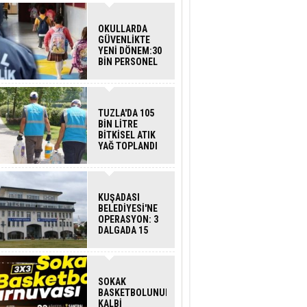
OKULLARDA
GÜVENLİKTE
YENİ DÖNEM:30
BİN PERSONEL
ALINACAK
DEDEKTÖRLÜ
ARAMA GELİYOR
TUZLA'DA 105
BİN LİTRE
BİTKİSEL ATIK
YAĞ TOPLANDI
KUŞADASI
BELEDİYESİ'NE
OPERASYON: 3
DALGADA 15
GÖZALTI
SOKAK
BASKETBOLUNUN
KALBİ