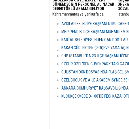
OKULLARDA GÜVENLİKTE YENİ
KUŞAD
DÖNEM:30 BİN PERSONEL ALINACAK
OPERA
DEDEKTÖRLÜ ARAMA GELİYOR
GÖZAL
​Kahramanmaraş ve Şanlıurfa'da
​İstanb
meydana gelen okul saldırılarının
bünyes
ardından eğitim kurumlarındaki
"rüşvet
AVCILAR BELEDİYE BAŞKANI UTKU CANE
güvenlik önlemleri baştan aşağı
Kuşada
yenileniyor.
dalga 
MHP PENDİK İLÇE BAŞKANI MUHARREM KI
KARTAL BELEDİYESİ’NDEN CAN DOSTLAR İ
BAKAN GÜRLEK'TEN ÇERÇEVE YASA AÇIKLA
HASSASİYETİDİR''
CHP İSTANBUL'DA 23 İLÇE BAŞKANLIĞI'
ÖZGÜR ÖZEL'DEN GÜVENPARK'TAKİ GAZİL
GÜLİSTAN DOK DOSYASINDA FLAŞ GELİŞ
ÖZEL ÇOCUK VE AİLE AKADEMİSİ'NDE 60
ANKARA CUMHURİYET BAŞSAVCILIĞINDAN
KÜÇÜKÇEKMECE D-100'DE FECİ KAZA: OTO