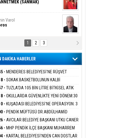
ANNETMEK (SANMAK)
in Varol
oros
1
2
3
NALİZ/ ODABAŞ
ranlık DNA Kuşaklararası
ddetin Biyolojik Faturası
 DAKİKA HABERLER
yar Adıyaman
en Bu Sahaya Sığmazam
45 -
MENDERES BELEDİYESİ'NE RÜŞVET
RASYONU:BELEDİYE BAŞKANI İLKAY ÇİÇEK
18 -
SOKAK BASKETBOLUNUN KALBİ
İYEYE SEVK EDİLDİ
ANİYE’DE ATACAK
57 -
TUZLA'DA 105 BİN LİTRE BİTKİSEL ATIK
san Ali Çölük
r Satırın İçindeki İnsan
 TOPLANDI
18 -
OKULLARDA GÜVENLİKTE YENİ DÖNEM:30
 PERSONEL ALINACAK DEDEKTÖRLÜ ARAMA
10 -
KUŞADASI BELEDİYESİ'NE OPERASYON: 3
İYOR
GADA 15 GÖZALTI
00 -
PENDİK MÜFTÜSÜ DR.ABDÜLHAMİD
gi Kılıç
İVAS: ATEŞE ATILAN VİCDAN
LİVAN BASIN MENSUPLARINI AĞIRLADI
26 -
AVCILAR BELEDİYE BAŞKANI UTKU CANER
KAYA HAKKINDA TAHLİYE KARARI
56 -
MHP PENDİK İLÇE BAŞKANI MUHARREM
 KARTAL ORDULULAR DERNEĞİ HEYETİNİ
ARIŞ BAŞARSLAN
04 -
KARTAL BELEDİYESİ’NDEN CAN DOSTLAR