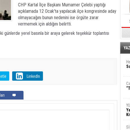
CHP Kartal İlçe Başkanı Mumamer Çelebi yaptığı
açıklamada 12 Ocak'ta yapılacak ilçe kongresinde aday
olmayacağını bunun nedenini ise örgüte zarar
vermemek için aldığını belirtti.
ki günlerde yerel basınla bir araya gelerek teşekkür toplantısı
E
YA
He
So
etle
LinkedIn
Ca
“T
arı
Y
Ya
Ki
S