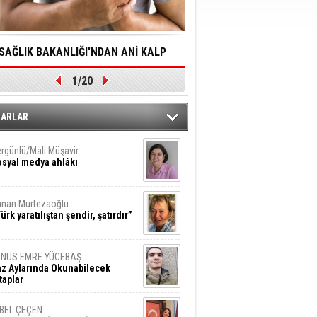
SAĞLIK BAKANLIĞI'NDAN ANİ KALP
YALNIZLIK YAŞLI BİREY
1/20
DURMALARINA HIZLI MÜDAHALE
SORUNLARA NEDEN OL
DİLMESİNE YÖNELİK ÖNLENMESİ İÇİN
ZARLAR
ÖNEMLİ ADIM
rgünlü/Mali Müşavir
syal medya ahlâkı
nan Murtezaoğlu
ürk yaratılıştan şendir, şatırdır”
UNUS EMRE YÜCEBAŞ
z Aylarında Okunabilecek
taplar
İBEL ÇEÇEN