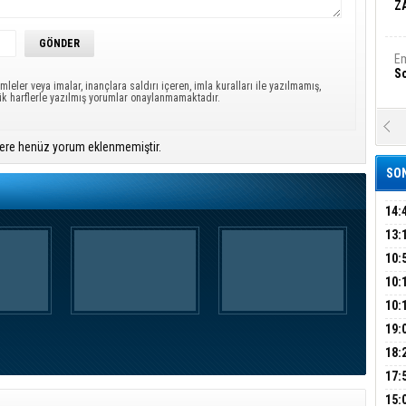
Z
Em
S
mleler veya imalar, inançlara saldırı içeren, imla kuralları ile yazılmamış,
ük harflerle yazılmış yorumlar onaylanmamaktadır.
A
Ka
ere henüz yorum eklenmemiştir.
Şi
SON
Şi
B
14:
OPE
13:
ADL
ÜMR
10:
Ha
Bi
YAĞ
10:
BİN
10:
GEL
DAL
19:
Ez
S
PEH
18:
ÇAN
17:
KIR
B
15: