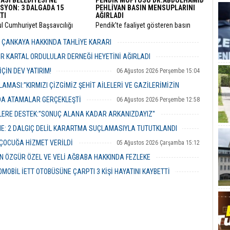
ASI BELEDİYESİ'NE
PENDİK MÜFTÜSÜ DR.ABDÜLHAMİD
SYON: 3 DALGADA 15
PEHLİVAN BASIN MENSUPLARINI
TI
AĞIRLADI
ul Cumhuriyet Başsavcılığı
​Pendik’te faaliyet gösteren basın
inde yürütülen kapsamlı
mensupları, Pendik İlçe Müftülüğü
" ve "irtikap" soruşturmasında
görevine başlayan Dr. Abdulhamid
R ÇANKAYA HAKKINDA TAHLİYE KARARI
sı Belediyesi’ne yönelik üçüncü
Pehlivan’ı makamında ziyaret ederek
06 Ağustos 2026 Perşembe 18:26
operasyonu düzenlendi.
yeni görevi için tebriklerini iletti.
R KARTAL ORDULULAR DERNEĞİ HEYETİNİ AĞIRLADI
06 Ağustos 2026 Perşembe 17:56
ÇİN DEV YATIRIM!
06 Ağustos 2026 Perşembe 15:04
MASI:''KIRMIZI ÇİZGİMİZ ŞEHİT AİLELERİ VE GAZİLERİMİZİN
NDA ATAMALAR GERÇEKLEŞTİ
06 Ağustos 2026 Perşembe 12:58
06 Ağustos 2026 Perşembe 14:48
ERE DESTEK:''SONUÇ ALANA KADAR ARKANIZDAYIZ''
06 Ağustos 2026 Perşembe 12:51
ME: 2 DALGIÇ DELİL KARARTMA SUÇLAMASIYLA TUTUTKLANDI
06 Ağustos 2026 Perşembe 11:26
 ÇOCUĞA HİZMET VERİLDİ
05 Ağustos 2026 Çarşamba 15:12
 ÖZGÜR ÖZEL VE VELİ AĞBABA HAKKINDA FEZLEKE
05 Ağustos 2026 Çarşamba 10:19
MOBİL İETT OTOBÜSÜNE ÇARPTI 3 KİŞİ HAYATINI KAYBETTİ
05 Ağustos 2026 Çarşamba 10:06