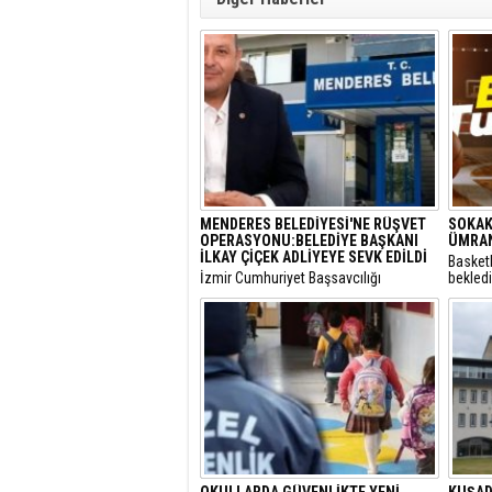
MENDERES BELEDİYESİ'NE RÜŞVET
SOKAK
OPERASYONU:BELEDİYE BAŞKANI
ÜMRAN
İLKAY ÇİÇEK ADLİYEYE SEVK EDİLDİ
Basket
​İzmir Cumhuriyet Başsavcılığı
bekled
tarafından yürütülen 'rüşvet' ve 'irtikap'
Turnuva
soruşturması kapsamında gözaltına
Santral
alınan Menderes Belediye Başkanı İlkay
gerçekl
Çiçek’in de aralarında bulunduğu 16
şüpheli adliyeye sevk edildi.