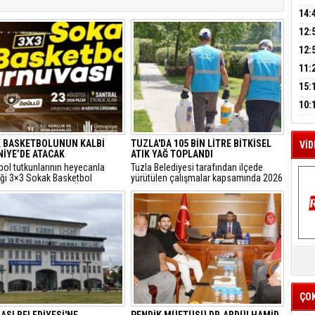
A
AĞI
İÇİ
14:
AÇI
12:
VE 
M
BAŞ
12:
A
GAZ
11:
ARK
GEL
15:
SUÇ
ÇOC
10:
BAŞ
AĞB
 BASKETBOLUNUN KALBİ
TUZLA'DA 105 BİN LİTRE BİTKİSEL
VİD
İYE’DE ATACAK
ATIK YAĞ TOPLANDI
bol tutkunlarının heyecanla
Tuzla Belediyesi tarafından ilçede
iği 3×3 Sokak Basketbol
yürütülen çalışmalar kapsamında 2026
sı, bu yıl 7’nci kez Ümraniye
yılında 105 bin litre bitkisel atık yağ
 Etkinlik Alanı’nda
toplandı.
eştirilecek.
K
Y
İZ
ÇO