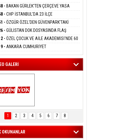
DANMAK
RLADI
N DEV YATIRIM!
48 -
BAKAN GÜRLEK'TEN ÇERÇEVE YASA
KLAMASI:''KIRMIZI ÇİZGİMİZ ŞEHİT AİLELERİ
58 -
CHP İSTANBUL'DA 23 İLÇE
GAZİLERİMİZİN HASSASİYETİDİR''
eltem Kaynas
KANLIĞI'NDA ATAMALAR GERÇEKLEŞTİ
51 -
ÖZGÜR ÖZEL'DEN GÜVENPARK'TAKİ
FFETMEYECEĞİM!
İLERE DESTEK:''SONUÇ ALANA KADAR
26 -
GÜLİSTAN DOK DOSYASINDA FLAŞ
ANIZDAYIZ''
İŞME: 2 DALGIÇ DELİL KARARTMA
12 -
ÖZEL ÇOCUK VE AİLE AKADEMİSİ'NDE 60
LAMASIYLA TUTUTKLANDI
UĞA HİZMET VERİLDİ
19 -
ANKARA CUMHURİYET
SAVCILIĞINDAN ÖZGÜR ÖZEL VE VELİ
ABA HAKKINDA FEZLEKE
EO GALERİ
ARTAL ENGELSİZ 
AŞAM FESTİVALİ 
1
2
3
4
5
6
7
8
KONSERİ 
LEYİCİLERİ MEST 
ETTİ
K OKUNANLAR