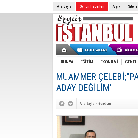
Ana Sayfa
Günün Haberleri
Arşiv
Sitene
DÜNYA
EĞİTİM
EKONOMİ
GENEL
MUAMMER ÇELEBİ;''P
ADAY DEĞİLİM''
Ana Sayfa
»
Gündem