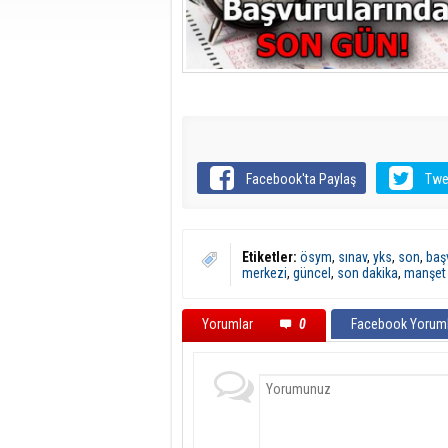
Facebook'ta Paylaş
Twe
Etiketler:
ösym
,
sınav
,
yks
,
son
,
baş
merkezi
,
güncel
,
son dakika
,
manşet
Yorumlar
0
Facebook Yoruml