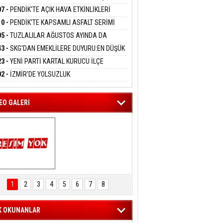
DANMAK
ATINI KAYBETTİ
RÖRSÜZ TÜRKİYE' ÇERÇEVE YASA TEKLİFİNİ
07 -
PENDİK'TE AÇIK HAVA ETKİNLİKLERİ
ALADI
UK SİNEMASIYLA BAŞLADI
10 -
PENDİK'TE KAPSAMLI ASFALT SERİMİ
eltem Kaynas
LADI
05 -
TUZLALILAR AĞUSTOS AYINDA DA
FFETMEYECEĞİM!
EMAYA DOYACAK
43 -
SKG'DAN EMEKLİLERE DUYURU:EN DÜŞÜK
KLİ AYLIĞI FARKLARI 7 AĞUSTOS'TA
23 -
YENİ PARTİ KARTAL KURUCU İLÇE
APLARA GEÇİYOR
KANI MERT POLAT OLDU
02 -
İZMİR'DE YOLSUZLUK
RASYONU:MENDERES BELEDİYE BAŞKANI
AY ÇİÇEK DAHİL 13 KİŞİ GÖZALTINDA
EO GALERİ
ARTAL ENGELSİZ 
AŞAM FESTİVALİ 
1
2
3
4
5
6
7
8
KONSERİ 
LEYİCİLERİ MEST 
ETTİ
K OKUNANLAR