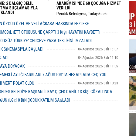
E: 2 DALGIÇ DELİL
AKADEMİSİ'NDE 60 ÇOCUĞA HİZMET
TMA SUÇLAMASIYLA
VERİLDİ
KLANDI
Pendik Belediyesi, Türkiye’deki
i’de 5 Ocak 2020’de kaybolan
belediyeler içinde ilk ve tek olma
Üniversitesi öğrencisi Gülistan
özelliği taşıyan “Özel Çocuk ve Aile
 ÖZGÜR ÖZEL VE VELİ AĞBABA HAKKINDA FEZLEKE
21) soruşturmasında sıcak bir
Akademisi”nin ilk dönemini
05 Ağustos 2026 Çarşamba 10:19
e yaşandı.
tamamladı.
MOBİL İETT OTOBÜSÜNE ÇARPTI 3 KİŞİ HAYATINI KAYBETTİ
05 Ağustos 2026 Çarşamba 10:06
ERÖRSÜZ TÜRKİYE' ÇERÇEVE YASA TEKLİFİNİ İMZALADI
04 Ağustos 2026 Salı 16:18
UK SİNEMASIYLA BAŞLADI
04 Ağustos 2026 Salı 15:07
ŞLADI
04 Ağustos 2026 Salı 11:10
MAYA DOYACAK
04 Ağustos 2026 Salı 11:05
EMEKLİ AYLIĞI FARKLARI 7 AĞUSTOS'TA HESAPLARA GEÇİYOR
04 Ağustos 2026 Salı 10:43
NI MERT POLAT OLDU
04 Ağustos 2026 Salı 10:23
RES BELEDİYE BAŞKANI İLKAY ÇİÇEK DAHİL 13 KİŞİ GÖZALTINDA
04 Ağustos 2026 Salı 10:02
ĞUN İLGİ:10 BİN ÇOCUK KATILIM SAĞLADI
03 Ağustos 2026 Pazartesi 16:31