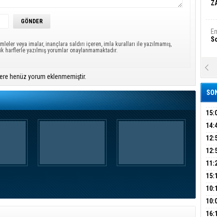
Z
Em
S
mleler veya imalar, inançlara saldırı içeren, imla kuralları ile yazılmamış,
ük harflerle yazılmış yorumlar onaylanmamaktadır.
A
Ka
ere henüz yorum eklenmemiştir.
Şi
SON
Şi
B
15:
İÇİ
14:
AÇI
12:
Ha
VE 
Bi
BAŞ
12:
GAZ
11:
ARK
GEL
15:
Ez
S
SUÇ
ÇOC
10:
BAŞ
10:
AĞB
OTO
B
16: