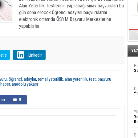
Alan Yeterlilik Testlerinin yapılacağı sınav başvuruları bu
gün sona erecek.Öğrenci adayları başvurularını
elektronik ortamda ÖSYM Başvuru Merkezlerine
yapabilirler.
E
YA
etle
LinkedIn
He
So
vuru
,
öğrenci
,
adaylar
,
temel yeterlilik
,
alan yeterlilik
,
test
,
başvuru
 haber
,
anadolu yakası
Ca
“T
arı
0
Y
Ya
Ki
S