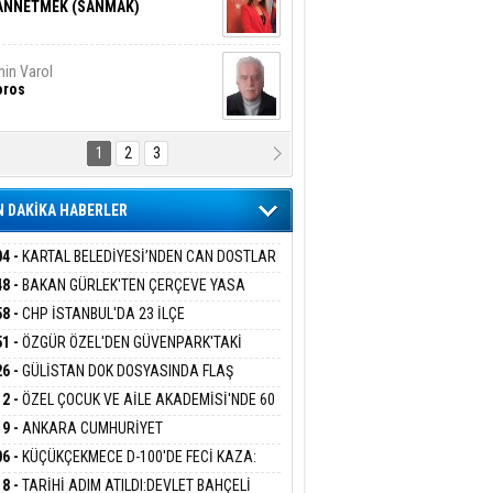
ANNETMEK (SANMAK)
in Varol
oros
1
2
3
NALİZ/ ODABAŞ
ranlık DNA Kuşaklararası
ddetin Biyolojik Faturası
 DAKİKA HABERLER
yar Adıyaman
en Bu Sahaya Sığmazam
04 -
KARTAL BELEDİYESİ’NDEN CAN DOSTLAR
N DEV YATIRIM!
48 -
BAKAN GÜRLEK'TEN ÇERÇEVE YASA
KLAMASI:''KIRMIZI ÇİZGİMİZ ŞEHİT AİLELERİ
58 -
CHP İSTANBUL'DA 23 İLÇE
san Ali Çölük
GAZİLERİMİZİN HASSASİYETİDİR''
r Satırın İçindeki İnsan
KANLIĞI'NDA ATAMALAR GERÇEKLEŞTİ
51 -
ÖZGÜR ÖZEL'DEN GÜVENPARK'TAKİ
İLERE DESTEK:''SONUÇ ALANA KADAR
26 -
GÜLİSTAN DOK DOSYASINDA FLAŞ
ANIZDAYIZ''
İŞME: 2 DALGIÇ DELİL KARARTMA
12 -
ÖZEL ÇOCUK VE AİLE AKADEMİSİ'NDE 60
gi Kılıç
İVAS: ATEŞE ATILAN VİCDAN
LAMASIYLA TUTUTKLANDI
UĞA HİZMET VERİLDİ
19 -
ANKARA CUMHURİYET
SAVCILIĞINDAN ÖZGÜR ÖZEL VE VELİ
06 -
KÜÇÜKÇEKMECE D-100'DE FECİ KAZA:
ABA HAKKINDA FEZLEKE
MOBİL İETT OTOBÜSÜNE ÇARPTI 3 KİŞİ
ARIŞ BAŞARSLAN
18 -
TARİHİ ADIM ATILDI:DEVLET BAHÇELİ