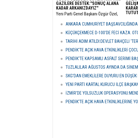
GAZİLERE DESTEK:''SONUÇ ALANA
GELİŞM
KADAR ARKANIZDAYIZ''
KARAR
TUTUT
​Yeni Parti Genel Başkanı Özgür Özel,
Ankara Güvenpark’ta eylemlerini
​Tuncel
sürdüren şehit yakınları ve gazileri
Munzur 
ANKARA CUMHURİYET BAŞSAVCILIĞINDAN
ziyaret ederek destek mesajı verdi.
Doku (
gelişm
KÜÇÜKÇEKMECE D-100'DE FECİ KAZA: OTO
TARİHİ ADIM ATILDI:DEVLET BAHÇELİ 'T
PENDİK'TE AÇIK HAVA ETKİNLİKLERİ ÇOC
PENDİK'TE KAPSAMLI ASFALT SERİMİ BA
TUZLALILAR AĞUSTOS AYINDA DA SİNE
SKG'DAN EMEKLİLERE DUYURU:EN DÜŞÜK 
YENİ PARTİ KARTAL KURUCU İLÇE BAŞKA
İZMİR'DE YOLSUZLUK OPERASYONU:MENDE
PENDİK'TE AÇIK HAVA ETKİNLİKLERİNE YO