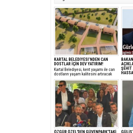
KARTAL BELEDİYESİ’NDEN CAN
BAKAN
DOSTLAR İÇİN DEV YATIRIM!
AÇIKLA
ŞEHİT 
Kartal Belediyesi, kent yaşamı ile can
HASSAS
dostların yaşam kalitesini artıracak
vizyoner projelerine bir yenisini ekliyor.
Adalet
sunulan
detayla
Türkiye
politik
ÖZGÜR ÖZEL'DEN GÜVENPARK'TAKİ
GÜLİS