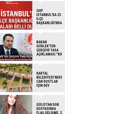
CHP
İSTANBUL'DA 23
İLÇE
BAŞKANLIĞI'NDA
ATAMALAR
GERÇEKLEŞTİ
BAKAN
GÜRLEK'TEN
ÇERÇEVE YASA
AÇIKLAMASI:''KIRMIZI
ÇİZGİMİZ ŞEHİT
AİLELERİ VE
GAZİLERİMİZİN
HASSASİYETİDİR''
KARTAL
BELEDİYESİ’NDEN
CAN DOSTLAR
İÇİN DEV
YATIRIM!
GÜLİSTAN DOK
DOSYASINDA
FLAŞ GELİŞME: 2