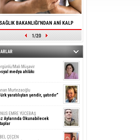
SAĞLIK BAKANLIĞI'NDAN ANİ KALP
YALNIZLIK YAŞLI BİREY
1/20
DURMALARINA HIZLI MÜDAHALE
SORUNLARA NEDEN OL
DİLMESİNE YÖNELİK ÖNLENMESİ İÇİN
ZARLAR
ÖNEMLİ ADIM
rgünlü/Mali Müşavir
syal medya ahlâkı
nan Murtezaoğlu
ürk yaratılıştan şendir, şatırdır”
UNUS EMRE YÜCEBAŞ
z Aylarında Okunabilecek
taplar
İBEL ÇEÇEN