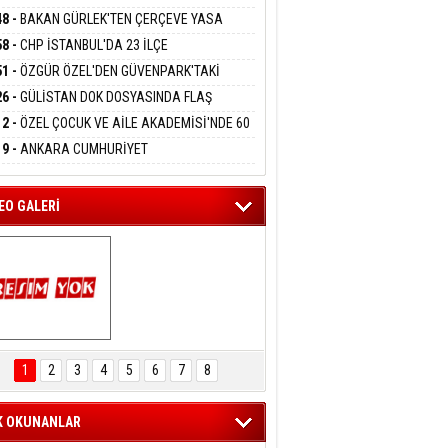
DANMAK
RLADI
N DEV YATIRIM!
48 -
BAKAN GÜRLEK'TEN ÇERÇEVE YASA
KLAMASI:''KIRMIZI ÇİZGİMİZ ŞEHİT AİLELERİ
58 -
CHP İSTANBUL'DA 23 İLÇE
GAZİLERİMİZİN HASSASİYETİDİR''
eltem Kaynas
KANLIĞI'NDA ATAMALAR GERÇEKLEŞTİ
51 -
ÖZGÜR ÖZEL'DEN GÜVENPARK'TAKİ
FFETMEYECEĞİM!
İLERE DESTEK:''SONUÇ ALANA KADAR
26 -
GÜLİSTAN DOK DOSYASINDA FLAŞ
ANIZDAYIZ''
İŞME: 2 DALGIÇ DELİL KARARTMA
12 -
ÖZEL ÇOCUK VE AİLE AKADEMİSİ'NDE 60
LAMASIYLA TUTUTKLANDI
UĞA HİZMET VERİLDİ
19 -
ANKARA CUMHURİYET
SAVCILIĞINDAN ÖZGÜR ÖZEL VE VELİ
ABA HAKKINDA FEZLEKE
EO GALERİ
ARTAL ENGELSİZ 
AŞAM FESTİVALİ 
1
2
3
4
5
6
7
8
KONSERİ 
LEYİCİLERİ MEST 
ETTİ
K OKUNANLAR