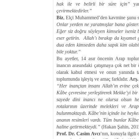
hak ile ve belirli bir süre için”
yar
çevirmektedirler.”
Biz
, Elçi Muhammed’den kavmine şunu so
Onlar yerden ne yaratmışlar bana gösterin
Eğer siz doğru söyleyen kimseler iseniz 
eser getirin. Allah’ı bırakıp da kıyamet
dua eden kimseden daha sapık kim olabili
bile yoktur.”
Bu ayetler, 14 asır öncenin Arap toplu
inancın arasındaki çatışmaya çok net bir
olarak kabul etmesi ve onun yanında tap
toplumunda işleyiş ve amaç farklıdır.
Arş.
“Her inançtan insanı Allah’ın evine çekm
Kâbe çevresine yerleştirerek Mekke’yi bir 
sayede dini inancı ne olursa olsun he
rotalarının üzerinde melekleri ve Arap
bulunmaktaydı. Kâbe’nin içinde ise heyke
ananın resimleri vardı. Tüm bunlar Kâbe’
haline getirmekteydi.”
(Hakan Şahin, 2015
Prof. Dr. Casim Avcı
’nın, konuyla ilgili 