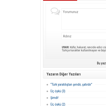
UYARI:
Küfür, hakaret, rencide edici cü
Türkçe karakter kullanılmayan ve büy
Bu yaz
Yazarın Diğer Yazıları
“Türk yaratılıştan şendir, şatırdır”
Üç öykü (3)
Şimdi!
Üç öykü (2)