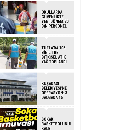
OKULLARDA
GÜVENLİKTE
YENİ DÖNEM:30
BİN PERSONEL
ALINACAK
DEDEKTÖRLÜ
ARAMA GELİYOR
TUZLA'DA 105
BİN LİTRE
BİTKİSEL ATIK
YAĞ TOPLANDI
KUŞADASI
BELEDİYESİ'NE
OPERASYON: 3
DALGADA 15
GÖZALTI
SOKAK
BASKETBOLUNUN
KALBİ