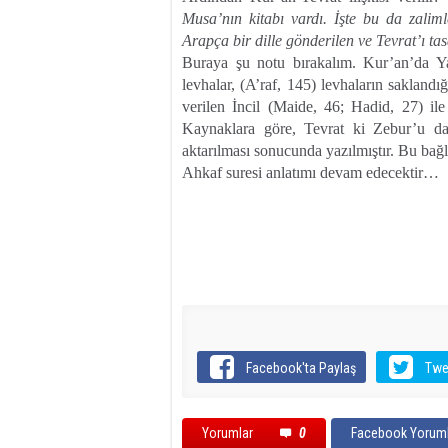
Musa’nın kitabı vardı. İşte bu da zalim
Arapça bir dille gönderilen ve Tevrat’ı tas
Buraya şu notu bırakalım. Kur’an’da Ya
levhalar, (A’raf, 145) levhaların saklandı
verilen İncil (Maide, 46; Hadid, 27) ile i
Kaynaklara göre, Tevrat ki Zebur’u da iç
aktarılması sonucunda yazılmıştır. Bu b
Ahkaf suresi anlatımı devam edecektir…
Facebook'ta Paylaş
Twe
Yorumlar
0
Facebook Yoruml