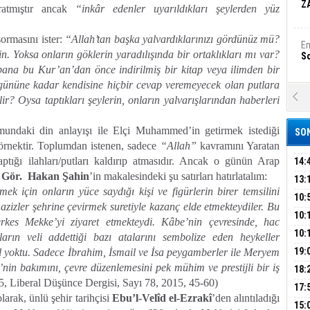
Z
atmıştır ancak
“
inkâr edenler uyarıldıkları şeylerden yüz
rmasını ister:
“Allah’tan başka yalvardıklarınızı gördünüz mü?
Em
. Yoksa onların göklerin yaradılışında bir ortaklıkları mı var?
S
bana bu Kur’an’dan önce indirilmiş bir kitap veya ilimden bir
 gününe kadar kendisine hiçbir cevap veremeyecek olan putlara
A
r? Oysa taptıkları şeylerin, onların yalvarışlarından haberleri
Ka
Şi
mundaki din anlayışı ile Elçi Muhammed’in getirmek istediği
SON
 örnektir. Toplumdan istenen, sadece
“Allah”
kavramını Yaratan
Şi
B
tığı ilahları/putları kaldırıp atmasıdır. Ancak o günün Arap
14:
 Gör. Hakan Şahin
’in makalesindeki şu satırları hatırlatalım:
OPE
13:
ek için onların yüce saydığı kişi ve figürlerin birer temsilini
ADL
ÜMR
10:
Ha
azizler şehrine çevirmek suretiyle kazanç elde etmekteydiler. Bu
Bi
YAĞ
10:
rkes Mekke’yi ziyaret etmekteydi. Kâbe’nin çevresinde, hac
BİN
10:
ların veli addettiği bazı atalarını sembolize eden heykeller
GEL
DAL
19:
l yoktu. Sadece İbrahim, İsmail ve İsa peygamberler ile Meryem
Ez
S
nin bakımını, çevre düzenlemesini pek mühim ve prestijli bir iş
PEH
18:
, Liberal Düşünce Dergisi, Sayı 78, 2015, 45-60)
ÇAN
17:
olarak, ünlü şehir tarihçisi
Ebu’l-Velîd el-Ezrakî
’den alıntıladığı
KIR
B
15: