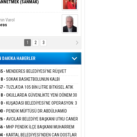
ANNETMEK (SANMAK)
in Varol
oros
1
2
3
NALİZ/ ODABAŞ
ranlık DNA Kuşaklararası
ddetin Biyolojik Faturası
 DAKİKA HABERLER
yar Adıyaman
en Bu Sahaya Sığmazam
45 -
MENDERES BELEDİYESİ'NE RÜŞVET
RASYONU:BELEDİYE BAŞKANI İLKAY ÇİÇEK
18 -
SOKAK BASKETBOLUNUN KALBİ
İYEYE SEVK EDİLDİ
ANİYE’DE ATACAK
57 -
TUZLA'DA 105 BİN LİTRE BİTKİSEL ATIK
san Ali Çölük
r Satırın İçindeki İnsan
 TOPLANDI
18 -
OKULLARDA GÜVENLİKTE YENİ DÖNEM:30
 PERSONEL ALINACAK DEDEKTÖRLÜ ARAMA
10 -
KUŞADASI BELEDİYESİ'NE OPERASYON: 3
İYOR
GADA 15 GÖZALTI
00 -
PENDİK MÜFTÜSÜ DR.ABDÜLHAMİD
gi Kılıç
İVAS: ATEŞE ATILAN VİCDAN
LİVAN BASIN MENSUPLARINI AĞIRLADI
26 -
AVCILAR BELEDİYE BAŞKANI UTKU CANER
KAYA HAKKINDA TAHLİYE KARARI
56 -
MHP PENDİK İLÇE BAŞKANI MUHARREM
 KARTAL ORDULULAR DERNEĞİ HEYETİNİ
ARIŞ BAŞARSLAN
04 -
KARTAL BELEDİYESİ’NDEN CAN DOSTLAR