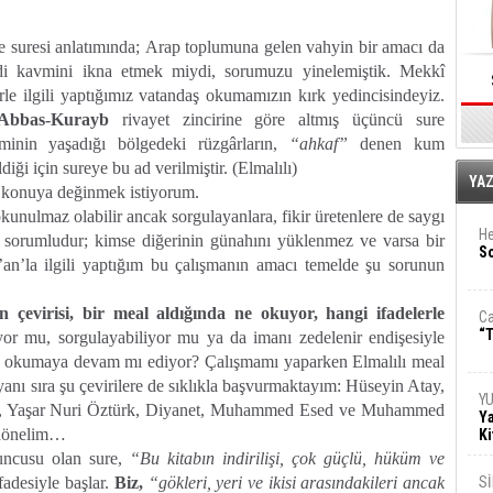
e suresi anlatımında;
Arap toplumuna gelen vahyin bir amacı da
i kavmini ikna etmek miydi, sorumuzu yinelemiştik.
Mekkî
erle ilgili yaptığımız vatandaş okumamızın kırk yedincisindeyiz.
Abbas-Kurayb
rivayet zincirine göre altmış üçüncü sure
inin yaşadığı bölgedeki rüzgârların,
“ahkaf”
denen kum
iği için sureye bu ad verilmiştir. (Elmalılı)
E
YA
 konuya değinmek istiyorum.
kunulmaz olabilir ancak sorgulayanlara, fikir üretenlere de saygı
He
 sorumludur; kimse diğerinin günahını yüklenmez ve varsa bir
So
’an’la ilgili yaptığım bu çalışmanın amacı temelde şu sorunun
n çevirisi, bir meal aldığında ne okuyor,
hangi ifadelerle
Ca
“T
liyor mu, sorgulayabiliyor mu ya da imanı zedelenir endişesiyle
en okumaya devam mı ediyor? Çalışmamı yaparken Elmalılı meal
anı sıra şu çevirilere de sıklıkla başvurmaktayım: Hüseyin Atay,
Y
rli, Yaşar Nuri Öztürk, Diyanet, Muhammed Esed ve Muhammed
Ya
 dönelim…
Ki
uncusu olan sure,
“Bu kitabın indirilişi, çok güçlü, hüküm ve
fadesiyle başlar.
Biz,
“gökleri, yeri ve ikisi arasındakileri ancak
S