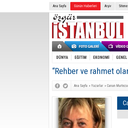
Ana Sayfa
Günün Haberleri
Arşiv
Sitene
DÜNYA
EĞİTİM
EKONOMİ
GENEL
“Rehber ve rahmet olar
Ana Sayfa
»
Yazarlar
»
Canan Murteza
C