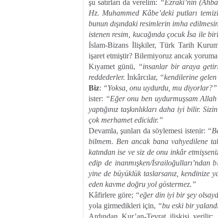
şu satırları da verelim:
“Ezrakî’nin (Ahbar
Hz. Muhammed Kâbe’deki putları temizled
bunun dışındaki resimlerin imha edilmesi
istenen resim, kucağında çocuk İsa ile bi
İslam-Bizans İlişkiler, Türk Tarih Kur
işaret etmiştir? Bilemiyoruz ancak yoruma
Kıyamet günü,
“insanlar bir araya getir
reddederler.
İnkârcılar,
“kendilerine gelen 
Biz
:
“Yoksa, onu uydurdu, mu diyorlar?”
ister:
“Eğer onu ben uydurmuşsam Allah’t
yaptığınız taşkınlıkları daha iyi bilir. Si
çok merhamet edicidir.”
Devamla, şunları da söylemesi istenir:
“Be
bilmem. Ben ancak bana vahyedilene tab
katından ise ve siz de onu inkâr etmişseni
edip de inanmışken/İsrailoğulları’ndan b
yine de büyüklük taslarsanız, kendinize y
eden kavme doğru yol göstermez.”
Kâfirlere göre;
“eğer din iyi bir şey olsay
yola girmedikleri için,
“bu eski bir yaland
Ardından Kur’an-Tevrat ilişkisi verilir: