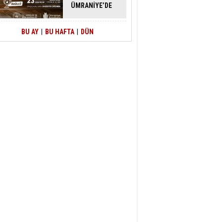
ÜMRANİYE’DE
ATACAK
BU AY
|
BU HAFTA
|
DÜN