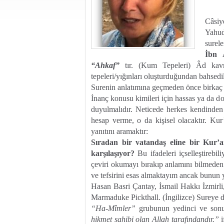
Câsiy
Yahud
surel
İbn 
“Ahkaf”
tır. (Kum Tepeleri) Âd kavm
tepeleri/yığınları oluşturduğundan bahsedild
Surenin anlatımına geçmeden önce birkaç
İnanç konusu kimileri için hassas ya da do
duyulmalıdır. Neticede herkes kendinden
hesap verme, o da kişisel olacaktır. Kur
yanıtını aramaktır:
Sıradan bir vatandaş eline bir Kur’a
karşılaşıyor?
Bu ifadeleri içselleştirebi
çeviri okumayı bırakıp anlamını bilmed
ve tefsirini esas almaktayım ancak bunun y
Hasan Basri Çantay, İsmail Hakkı İzmi
Marmaduke Pickthall. (İngilizce) Sureye
“Ha-Mîmler”
grubunun yedinci ve son
hikmet sahibi olan Allah tarafındandır.”
i