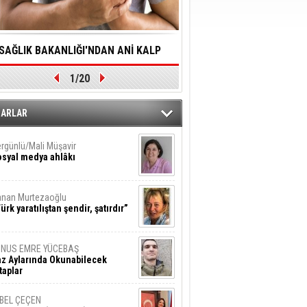
SAĞLIK BAKANLIĞI'NDAN ANİ KALP
YALNIZLIK YAŞLI BİREY
1/20
DURMALARINA HIZLI MÜDAHALE
SORUNLARA NEDEN OL
DİLMESİNE YÖNELİK ÖNLENMESİ İÇİN
ZARLAR
ÖNEMLİ ADIM
rgünlü/Mali Müşavir
syal medya ahlâkı
nan Murtezaoğlu
ürk yaratılıştan şendir, şatırdır”
UNUS EMRE YÜCEBAŞ
z Aylarında Okunabilecek
taplar
İBEL ÇEÇEN