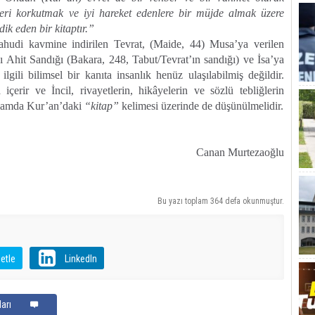
leri korkutmak ve iyi hareket edenlere bir müjde almak üzere
dik eden bir kitaptır.”
hudi kavmine indirilen Tevrat, (Maide, 44) Musa’ya verilen
ğı Ahit Sandığı (Bakara, 248, Tabut/Tevrat’ın sandığı) ve İsa’ya
lgili bilimsel bir kanıta insanlık henüz ulaşılabilmiş değildir.
erir ve İncil, rivayetlerin, hikâyelerin ve sözlü tebliğlerin
ağlamda Kur’an’daki
“kitap”
kelimesi üzerinde de düşünülmelidir.
Canan Murtezaoğlu
Bu yazı toplam 364 defa okunmuştur.
etle
LinkedIn
arı