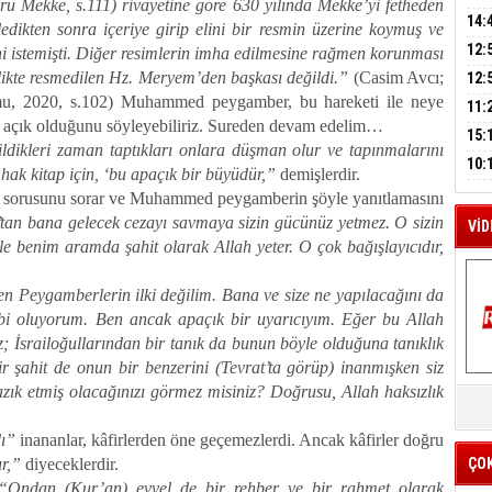
u Mekke, s.111) rivayetine göre 630 yılında Mekke’yi fetheden
A
AĞI
İÇİ
14:
ikten sonra içeriye girip elini bir resmin üzerine koymuş ve
AÇI
12:
ni istemişti. Diğer resimlerin imha edilmesine rağmen korunması
VE 
M
BAŞ
rlikte resmedilen Hz. Meryem’den başkası değildi.”
(Casim Avcı;
12:
A
umu, 2020, s.102) Muhammed peygamber, bu hareketi ile neye
GAZ
11:
 açık olduğunu söyleyebiliriz.
Sureden devam edelim…
ARK
GEL
15:
ildikleri zaman taptıkları onlara düşman olur ve tapınmalarını
SUÇ
ÇOC
10:
hak kitap için, ‘bu apaçık bir büyüdür,”
demişlerdir.
BAŞ
sorusunu sorar ve Muhammed peygamberin şöyle yanıtlamasını
AĞB
an bana gelecek cezayı savmaya sizin gücünüz yetmez. O sizin
VİD
zinle benim aramda şahit olarak Allah yeter. O çok bağışlayıcıdır,
n Peygamberlerin ilki değilim. Bana ve size ne yapılacağını da
i oluyorum. Ben ancak apaçık bir uyarıcıyım. Eğer bu Allah
z; İsrailoğullarından bir tanık da bunun böyle olduğuna tanıklık
ir şahit de onun bir benzerini (Tevrat’ta görüp) inanmışken siz
K
azık etmiş olacağınızı görmez misiniz? Doğrusu, Allah haksızlık
Y
İZ
dı”
inananlar, kâfirlerden öne geçemezlerdi. Ancak kâfirler doğru
ır,”
diyeceklerdir.
ÇO
“Ondan (Kur’an) evvel de bir rehber ve bir rahmet olarak