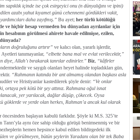
im sapıklık içinde ise çok esirgeyici onu (n dünyalığını ve ipini)
 edilen azabı yahut kıyamet günü cehennemi gördükleri vakit,
 yardımcıları daha zayıfmış.”
Bu ayet;
her türlü kötülüğü
inde ve hiçbir hesap vermeden bu dünyadan ayrılanlar için
n hesabının görülmesi ahirete havale edilmişse, ezilen,
u dünyada?
ların doğruluğunu artırır”
ve kalıcı olan, yararlı işlerdir,
”
Ayetleri tanımayanlar,
“elbette bana mal ve evlat verilecektir,”
n diye, Allah’ı bırakarak tanrılar edinirler.”
Biz
,
“kâfirler
dermektedir ve saygılı olanları heyet halinde topladıkları gün,
ektir.
“Rahmanın katında bir ant almamış olandan başkası asla
diler ve Hristiyanlar kastedilerek şöyle denir:
“Ve onlar
i, ortaya pek kötü bir şey attınız. Rahmana oğul isnat
alanacak, yer yarılacak, dağlar düşüp, çökecek. Oysa
 göklerde ve yerde olan herkes, Rahman’a ancak kul olarak
 öncesinden başlayan kabulü farklıdır. Şöyle ki M.S. 325’te
ın Tanrı’yla aynı öze sahip olduğu görüşü benimsenmiş ve bir
 mezheplerin hemen hepsince kabul edilen bildirgedeki ilk
ülen ve görülmeyen, bütün şeylerin Yaradanı olan bir tek Baba