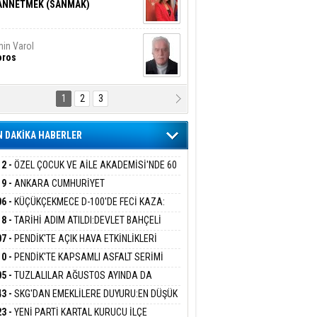
ANNETMEK (SANMAK)
in Varol
oros
1
2
3
NALİZ/ ODABAŞ
ranlık DNA Kuşaklararası
ddetin Biyolojik Faturası
 DAKİKA HABERLER
yar Adıyaman
en Bu Sahaya Sığmazam
12 -
ÖZEL ÇOCUK VE AİLE AKADEMİSİ'NDE 60
UĞA HİZMET VERİLDİ
19 -
ANKARA CUMHURİYET
SAVCILIĞINDAN ÖZGÜR ÖZEL VE VELİ
06 -
KÜÇÜKÇEKMECE D-100'DE FECİ KAZA:
san Ali Çölük
ABA HAKKINDA FEZLEKE
r Satırın İçindeki İnsan
MOBİL İETT OTOBÜSÜNE ÇARPTI 3 KİŞİ
18 -
TARİHİ ADIM ATILDI:DEVLET BAHÇELİ
ATINI KAYBETTİ
RÖRSÜZ TÜRKİYE' ÇERÇEVE YASA TEKLİFİNİ
07 -
PENDİK'TE AÇIK HAVA ETKİNLİKLERİ
ALADI
UK SİNEMASIYLA BAŞLADI
10 -
PENDİK'TE KAPSAMLI ASFALT SERİMİ
gi Kılıç
İVAS: ATEŞE ATILAN VİCDAN
LADI
05 -
TUZLALILAR AĞUSTOS AYINDA DA
EMAYA DOYACAK
43 -
SKG'DAN EMEKLİLERE DUYURU:EN DÜŞÜK
KLİ AYLIĞI FARKLARI 7 AĞUSTOS'TA
ARIŞ BAŞARSLAN
23 -
YENİ PARTİ KARTAL KURUCU İLÇE