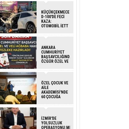
KÜÇÜKÇEKMECE
D-100'DE FECİ
KAZA:
OTOMOBİL İETT
OTOBÜSÜNE
ÇARPTI 3 KİŞİ
HAYATINI
KAYBETTİ
ANKARA
CUMHURİYET
BAŞSAVCILIĞINDAN
ÖZGÜR ÖZEL VE
VELİ AĞBABA
HAKKINDA
FEZLEKE
ÖZEL ÇOCUK VE
AİLE
AKADEMİSİ'NDE
60 ÇOCUĞA
HİZMET VERİLDİ
İZMİR'DE
YOLSUZLUK
OPERASYONU:MENDERES