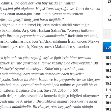
Z
edilir. Buna göre her yeni buyruk da en iyimser
 biçimi gibi algılanır. Hepsi Tanrı buyruğu ise, Tanrı da sürekli
ıdır? Benim inandığım Tanrı’nın buyruğu ahlak temelli
Em
fasında geliştirilmiş yeni baskı değildir.”
S
iğer iki dininin temel kişilerini neden sürekli yücelttiğini
 bakılmalıdır.
Arş. Gör.
Hakan Şahin
’in,
“Kureyş halkının
A
sıyla İbrahim peygambere dayanmaktadır,”
ifadesinin yer aldığı,
Ka
aşlıklı çalışmasında, Kur’an’daki anlatımın İslam öncesi Mekke
Şi
rmekteyiz. (örnek, Kureyş suresi) Makaleden şu satırları
SON
Şi
B
için onların yüce saydığı kişi ve figürlerin birer temsilini
15:
azizler şehrine çevirmek suretiyle kazanç elde etmekteydiler. Bu
ÇOC
10:
 Mekke’yi ziyaret etmekteydi. Kâbe’nin çevresinde, hac
BAŞ
10:
Ha
 veli addettiği bazı atalarını sembolize eden heykeller
AĞB
Bi
OTO
16:
l yoktu. Sadece İbrahim, İsmail ve İsa peygamberler ile Meryem
HAY
'TE
15:
in bakımını, çevre düzenlemesini pek mühim ve prestijli bir iş
İMZ
ÇOC
11:
, Liberal Düşünce Dergisi, Sayı 78, 2015, 45-60)
Ez
S
adlı değerli çalışmasında da konuyla ilgili şu bilgileri okuyoruz:
BAŞ
11:
ekleşmiş ve Arapların Bizanslıların mimarî becerilerine itibar
SİN
10:
 başlamak mümkündür. Bu rivayet, otuz beş yaşlarında olduğu
EME
B
10: