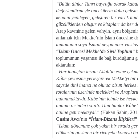
“Bütün dinler Tanrı buyruğu olarak kabul 
değerlendirmeyle öncekilerin daha gelişmiş
kendini yenileyen, geliştiren bir varlık m
güzelliklerden oluşur ve kitapları da her de
Arap kavmine gelen vahyin, aynı bölgenin d
anlamak için Mekke’nin İslam öncesine de
tamamının soyu İsmail peygamber vasıta
“İslam Öncesi Mekke’de Sivil Toplum”
b
toplumunun yaşantısı ile bağ kurduğunu gö
aktaralım:
“Her inançtan insanı Allah’ın evine çekmek 
Kâbe çevresine yerleştirerek Mekke’yi bir 
sayede dini inancı ne olursa olsun herkes
rotalarının üzerinde melekleri ve Arapların
bulunmaktaydı. Kâbe’nin içinde ise heyke
ananın resimleri vardı. Tüm bunlar Kâbe’n
haline getirmekteydi.”
(Hakan Şahin, 2015
Casim Avcı
’nın
“İslam-Bizans İlişkileri”
“İslam dönemine çok yakın bir sırada gerç
ettiklerini gösteren bir rivayetle konuya