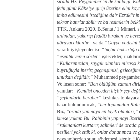
sırada Hz. Peygamber’in de katıldığı, Kâ
fethi günü Kâbe’ye girip üzerine elini ko
imha edilmesini istediğine dair Ezrakî’ni
tekrar hatırlanabilir ve bu resimlerin belk
TTK, Ankara 2020, B.Sanat / 1.Mimari, s
ardından, yakarışı (salât) bırakan ve heves
uğrayacaklardır”
ya da
“Gayya vadisini b
yararlı iş işleyenler ise
“hiçbir haksızlığa 
“esenlik veren sözler”
işitecekler, rızıklar
“Kullarımızdan, saygılı olanları mirasçı k
buyruğuyla ineriz; geçmişimizi, geleceğim
unutkan değildir.”
Muhammed peygamberden 
Ve insan sorar:
“Ben öldüğüm zaman dirilt
yanıtlar:
“Kendisi önceden hiçbir şey değ
“şeytanlarla beraber”
kesinkes toplayac
hazır bulunduracak,
“her toplumdan Rahma
Biz
,
“orada yanmaya en layık olanları,”
e
kimse yoktur. Bu, Rabbinin yapmayı üzeri
“sakınanları kurtarır, zalimleri de orada
nesilleri yok ettik ki, onlar donanımca ve
peygamberden şunu söylemesi istenir:
“Ki