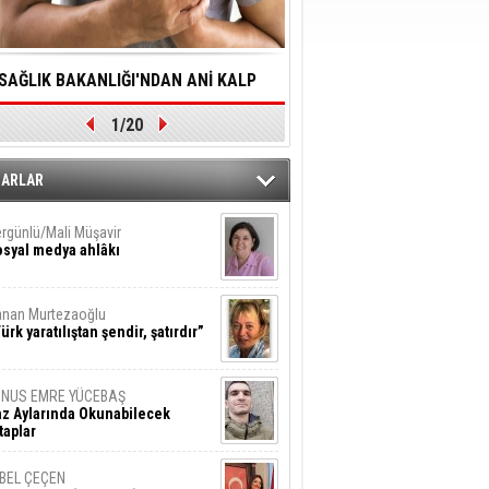
SAĞLIK BAKANLIĞI'NDAN ANİ KALP
YALNIZLIK YAŞLI BİREY
1/20
DURMALARINA HIZLI MÜDAHALE
SORUNLARA NEDEN OL
DİLMESİNE YÖNELİK ÖNLENMESİ İÇİN
ZARLAR
ÖNEMLİ ADIM
rgünlü/Mali Müşavir
syal medya ahlâkı
nan Murtezaoğlu
ürk yaratılıştan şendir, şatırdır”
UNUS EMRE YÜCEBAŞ
z Aylarında Okunabilecek
taplar
İBEL ÇEÇEN