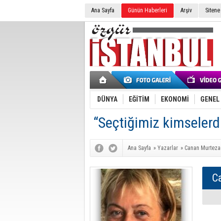
Ana Sayfa
Günün Haberleri
Arşiv
Sitene
DÜNYA
EĞİTİM
EKONOMİ
GENEL
“Seçtiğimiz kimselerdi
Ana Sayfa
»
Yazarlar
»
Canan Murteza
C