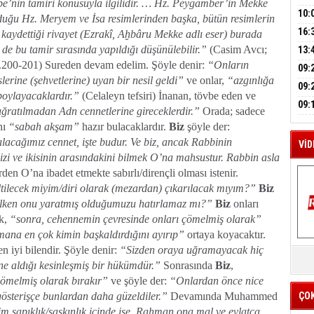
be’nin tamiri konusuyla ilgilidir. … Hz. Peygamber’in Mekke
A
HES
BAŞ
10:
yduğu Hz. Meryem ve İsa resimlerinden başka, bütün resimlerin
OPE
16:
n kaydettiği rivayet (Ezrakî, Aḫbâru Mekke adlı eser) burada
İLK
M
YOĞ
i de bu tamir sırasında yapıldığı düşünülebilir.”
(Casim Avcı;
13:
A
.200-201) Sureden devam edelim. Şöyle denir:
“Onların
ERS
09:
lerine (şehvetlerine) uyan bir nesil geldi”
ve onlar,
“azgınlığa
BEŞ
09:
oylayacaklardır.”
(Celaleyn tefsiri) İnanan, tövbe eden ve
BÜY
09:
uğratılmadan Adn cennetlerine gireceklerdir.”
Orada; sadece
KAM
ını
“sabah akşam”
hazır bulacaklardır.
Biz
şöyle der:
ılacağımız cennet, işte budur. Ve biz, ancak Rabbinin
VİD
izi ve ikisinin arasındakini bilmek O’na mahsustur. Rabbin asla
O’na ibadet etmekte sabırlı/dirençli olması istenir.
ilecek miyim/diri olarak (mezardan) çıkarılacak mıyım?”
Biz
ilken onu yaratmış olduğumuzu hatırlamaz mı?”
Biz
onları
ak,
“sonra, cehennemin çevresinde onları çömelmiş olarak”
na en çok kimin başkaldırdığını ayırıp”
ortaya koyacaktır.
K
n iyi bilendir. Şöyle denir:
“Sizden oraya uğramayacak hiç
Y
ne aldığı kesinleşmiş bir hükümdür.”
Sonrasında
Biz
,
İZ
 çömelmiş olarak bırakır”
ve şöyle der:
“Onlardan önce nice
 gösterişçe bunlardan daha güzeldiler.”
Devamında Muhammed
ÇO
m sapıklık/şaşkınlık içinde ise, Rahman ona mal ve evlatça