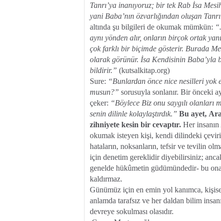
Tanrı’ya inanıyoruz; bir tek Rab İsa Mesi
yani Baba’nın özvarlığından oluşan Tan
altında şu bilgileri de okumak mümkün:
“
aynı yönden alır, onların birçok ortak yan
çok farklı bir biçimde gösterir. Burada M
olarak görünür. İsa Kendisinin Baba’yla b
bildirir.”
(kutsalkitap.org)
Sure:
“Bunlardan önce nice nesilleri yok et
musun?”
sorusuyla sonlanır. Bir önceki ay
çeker:
“Böylece Biz onu saygılı olanları
senin dilinle kolaylaştırdık.”
Bu ayet,
Ara
zihniyete kesin bir cevaptır.
Her insanın
okumak isteyen kişi, kendi dilindeki çeviri
hataların, noksanların, tefsir ve tevilin
için denetim gereklidir diyebilirsiniz; an
genelde hükûmetin güdümündedir- bu ona
kaldırmaz.
Günümüz için en emin yol kanımca, kişisel
anlamda
tarafsız ve her daldan bilim insa
devreye sokulması olas