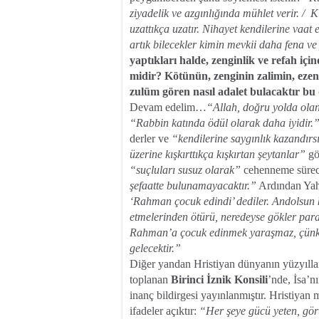
ziyadelik ve azgınlığında mühlet verir. / K
uzattıkça uzatır. Nihayet kendilerine vaat
artık bilecekler kimin mevkii daha fena ve
yaptıkları halde, zenginlik ve refah iç
midir? Kötünün, zenginin zalimin, ezeni
zulüm gören nasıl adalet bulacaktır b
Devam edelim…
“Allah, doğru yolda olan
“Rabbin katında ödül olarak daha iyidir.
derler ve
“kendilerine saygınlık kazandırsı
üzerine kışkırttıkça kışkırtan şeytanlar”
gön
“suçluları susuz olarak”
cehenneme sürec
şefaatte bulunamayacaktır.”
Ardından Yahu
‘Rahman çocuk edindi’ dediler. Andolsun k
etmelerinden ötürü, neredeyse gökler par
Rahman’a çocuk edinmek yaraşmaz, çünkü
gelecektir.”
Diğer yandan Hristiyan dünyanın yüzyıllar
toplanan
Birinci İznik Konsili
’nde, İsa’n
inanç bildirgesi yayınlanmıştır. Hristiyan
ifadeler açıktır:
“Her şeye gücü yeten, gör