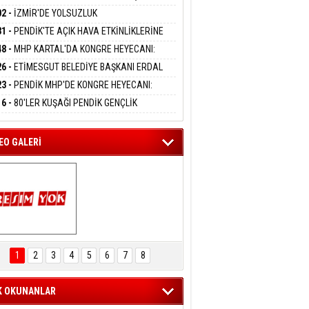
DANMAK
APLARA GEÇİYOR
KANI MERT POLAT OLDU
02 -
İZMİR'DE YOLSUZLUK
RASYONU:MENDERES BELEDİYE BAŞKANI
31 -
PENDİK'TE AÇIK HAVA ETKİNLİKLERİNE
AY ÇİÇEK DAHİL 13 KİŞİ GÖZALTINDA
eltem Kaynas
UN İLGİ:10 BİN ÇOCUK KATILIM SAĞLADI
48 -
MHP KARTAL'DA KONGRE HEYECANI:
FFETMEYECEĞİM!
İN UZUNKAYA'DAN ANLAMLI DAVET
26 -
ETİMESGUT BELEDİYE BAŞKANI ERDAL
İKÇİOĞLU TUTUKLANDI
23 -
PENDİK MHP'DE KONGRE HEYECANI:
ÜK BULUŞMA 8 AĞUSTOS'TA YAPILACAK
16 -
80'LER KUŞAĞI PENDİK GENÇLİK
PI'NDA BULUŞTU
EO GALERİ
ARTAL ENGELSİZ 
AŞAM FESTİVALİ 
1
2
3
4
5
6
7
8
KONSERİ 
LEYİCİLERİ MEST 
ETTİ
K OKUNANLAR