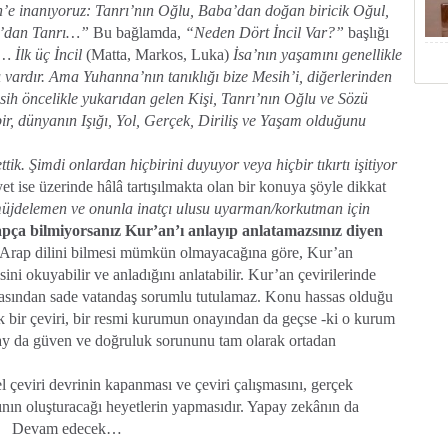
h’e inanıyoruz: Tanrı’nın Oğlu, Baba’dan doğan biricik Oğul,
rı’dan Tanrı…”
Bu bağlamda,
“Neden Dört İncil Var?”
başlığı
…
İlk üç İncil
(Matta, Markos, Luka)
İsa’nın yaşamını genellikle
ı vardır. Ama Yuhanna’nın tanıklığı bize Mesih’i, diğerlerinden
esih öncelikle yukarıdan gelen Kişi, Tanrı’nın Oğlu ve Sözü
ir, dünyanın Işığı, Yol, Gerçek, Diriliş ve Yaşam olduğunu
tik. Şimdi onlardan hiçbirini duyuyor veya hiçbir tıkırtı işitiyor
et ise üzerinde hâlâ tartışılmakta olan bir konuya şöyle dikkat
 müjdelemen ve onunla inatçı ulusu uyarman/korkutman için
pça bilmiyorsanız Kur’an’ı anlayıp anlatamazsınız diyen
 Arap dilini bilmesi mümkün olmayacağına göre, Kur’an
sini okuyabilir ve anladığını anlatabilir. Kur’an çevirilerinde
 olmasından sade vatandaş sorumlu tutulamaz. Konu hassas olduğu
cak bir çeviri, bir resmi kurumun onayından da geçse -ki o kurum
y da güven ve doğruluk sorununu tam olarak ortadan
 çeviri devrinin kapanması ve çeviri çalışmasını,
gerçek
nının oluşturacağı heyetlerin yapmasıdır. Yapay zekânın da
ıdır. Devam edecek…