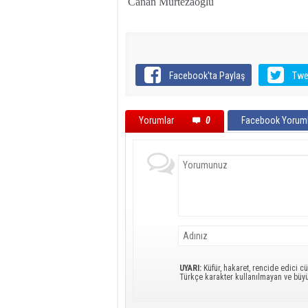
Canan Murtezaoğlu
Facebook'ta Paylaş
Twe
Yorumlar
0
Facebook Yoruml
UYARI:
Küfür, hakaret, rencide edici cü
Türkçe karakter kullanılmayan ve büy