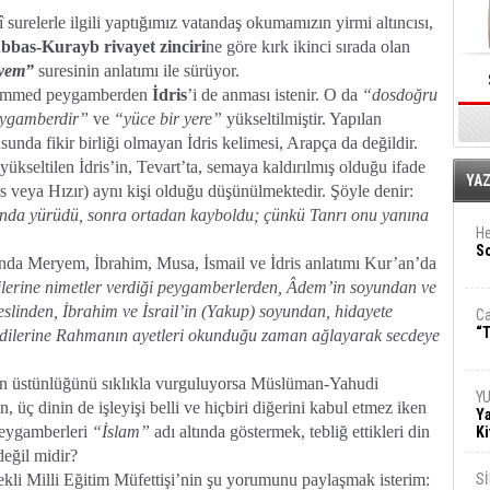
surelerle ilgili yaptığımız vatandaş okumamızın yirmi altıncısı,
bbas-Kurayb rivayet zinciri
ne göre kırk ikinci sırada olan
yem”
suresinin anlatımı ile sürüyor.
mmed peygamberden
İdris
’i de anması istenir. O da
“dosdoğru
eygamberdir”
ve
“yüce bir yere”
yükseltilmiştir. Yapılan
unda fikir birliği olmayan İdris kelimesi, Arapça da değildir.
yükseltilen İdris’in, Tevart’ta, semaya kaldırılmış olduğu ifade
E
YA
s veya Hızır) aynı kişi olduğu düşünülmektedir. Şöyle denir:
unda yürüdü, sonra ortadan kayboldu; çünkü Tanrı onu yanına
He
So
da Meryem, İbrahim, Musa, İsmail ve İdris anlatımı Kur’an’da
dilerine nimetler verdiği peygamberlerden, Âdem’in soyundan ve
eslinden, İbrahim ve İsrail’in (Yakup) soyundan, hidayete
Ca
“T
Kendilerine Rahmanın ayetleri okunduğu zaman ağlayarak secdeye
n üstünlüğünü sıklıkla vurguluyorsa Müslüman-Yahudi
Y
 üç dinin de işleyişi belli ve hiçbiri diğerini kabul etmez iken
Ya
 peygamberleri
“İslam”
adı altında göstermek, tebliğ ettikleri din
Ki
eğil midir?
mekli Milli Eğitim Müfettişi’nin şu yorumunu paylaşmak isterim:
S