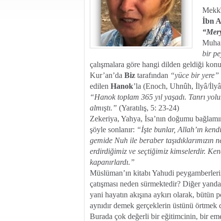
Mekkî 
İbn A
“Mer
Muha
bir p
çalışmalara göre hangi dilden geldiği konus
Kur’an’da
Biz
tarafından
“yüce bir yere”
edilen
Hanok
’la (Enoch, Uhnûh, İlyâ/İlyâ
“Hanok toplam 365 yıl yaşadı.
Tanrı yol
almıştı.”
(Yaratılış, 5: 23-24)
Zekeriya, Yahya, İsa’nın doğumu bağlamın
şöyle sonlanır:
“İşte bunlar, Allah’ın ken
gemide Nuh ile beraber taşıdıklarımızın n
erdirdiğimiz ve seçtiğimiz kimselerdir. 
kapanırlardı.”
Müslüman’ın kitabı Yahudi peygamberleri
çatışması neden sürmektedir? Diğer yandan,
yani hayatın akışına aykırı olarak, bütün
aynıdır demek gerçeklerin üstünü örtmek d
Burada çok değerli bir eğitimcinin, bir e