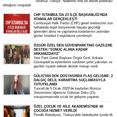
"Terörsüz Türkiye" hedefinin milli bir devlet politikası
olduğunu vurguladı.
CHP İSTANBUL'DA 23 İLÇE BAŞKANLIĞI'NDA
ATAMALAR GERÇEKLEŞTİ
​Cumhuriyet Halk Partisi (CHP) genel merkezinin son
haftalarda örgüt bünyesinde hayata geçirdiği
görevden alma ve yapılanma kararlarının ardından
gözler İstanbul il teşkilatına çevrilmişti.
ÖZGÜR ÖZEL'DEN GÜVENPARK'TAKİ GAZİLERE
DESTEK:''SONUÇ ALANA KADAR
ARKANIZDAYIZ''
​Yeni Parti Genel Başkanı Özgür Özel, Ankara
Güvenpark’ta eylemlerini sürdüren şehit yakınları ve
gazileri ziyaret ederek destek mesajı verdi.
GÜLİSTAN DOK DOSYASINDA FLAŞ GELİŞME: 2
DALGIÇ DELİL KARARTMA SUÇLAMASIYLA
TUTUTKLANDI
​Tunceli’de 5 Ocak 2020’de kaybolan Munzur
Üniversitesi öğrencisi Gülistan Doku (21)
soruşturmasında sıcak bir gelişme yaşandı.
ÖZEL ÇOCUK VE AİLE AKADEMİSİ'NDE 60
ÇOCUĞA HİZMET VERİLDİ
Pendik Belediyesi, Türkiye’deki belediyeler içinde ilk