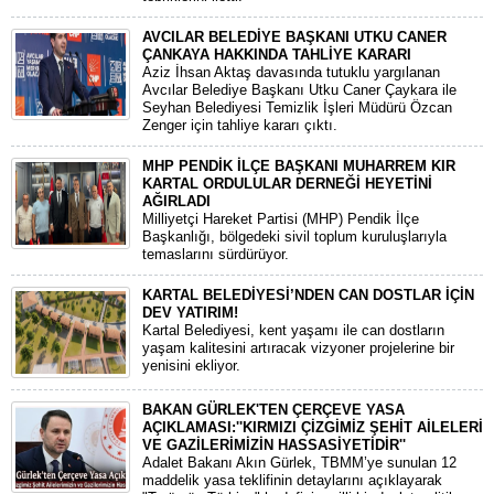
AVCILAR BELEDİYE BAŞKANI UTKU CANER
ÇANKAYA HAKKINDA TAHLİYE KARARI
​Aziz İhsan Aktaş davasında tutuklu yargılanan
Avcılar Belediye Başkanı Utku Caner Çaykara ile
Seyhan Belediyesi Temizlik İşleri Müdürü Özcan
Zenger için tahliye kararı çıktı.
MHP PENDİK İLÇE BAŞKANI MUHARREM KIR
KARTAL ORDULULAR DERNEĞİ HEYETİNİ
AĞIRLADI
​Milliyetçi Hareket Partisi (MHP) Pendik İlçe
Başkanlığı, bölgedeki sivil toplum kuruluşlarıyla
temaslarını sürdürüyor.
KARTAL BELEDİYESİ’NDEN CAN DOSTLAR İÇİN
DEV YATIRIM!
Kartal Belediyesi, kent yaşamı ile can dostların
yaşam kalitesini artıracak vizyoner projelerine bir
yenisini ekliyor.
BAKAN GÜRLEK'TEN ÇERÇEVE YASA
AÇIKLAMASI:''KIRMIZI ÇİZGİMİZ ŞEHİT AİLELERİ
VE GAZİLERİMİZİN HASSASİYETİDİR''
Adalet Bakanı Akın Gürlek, TBMM’ye sunulan 12
maddelik yasa teklifinin detaylarını açıklayarak