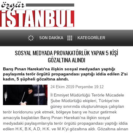
SON DAKİKA
KATEGORİLER
SOSYAL MEDYADA PROVAKATÖRLÜK YAPAN 5 KİŞİ
GÖZALTINA ALINDI
Barış Pınarı Harekatı'na ilişkin sosyal medyadan yaptığı
paylaşımla terör örgütü propagandası yaptığı iddia edilen 2'si
kadın, 5 şüpheli gözaltına alındı.
24 Ekim 2019 Perşembe 19:12
İl Emniyet Müdürlüğü Terörle Mücadele
Şube Müdürlüğü ekipleri, Türkiye'nin
güney sınırında oluşturulmaya çalışılan
terör koridorunu yok etmek, bölgeye barış ve huzur getirmek
amacıyla başlatılan Barış Pınarı Harekatı'na ilişkin sosyal
medyadaki paylaşımlarıyla terör örgütü propagandası yaptığı iddia
edilen H.K, B.K, A.D, H.K. ve M.K'yi gözaltına aldı. Gözaltına alınan