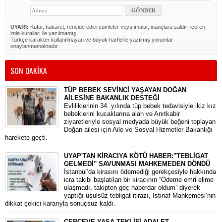
UYARI:
Küfür, hakaret, rencide edici cümleler veya imalar, inançlara saldırı içeren,
imla kuralları ile yazılmamış,
Türkçe karakter kullanılmayan ve büyük harflerle yazılmış yorumlar
onaylanmamaktadır.
SON DAKİKA
TÜP BEBEK SEVİNCİ YAŞAYAN DOĞAN
AİLESİNE BAKANLIK DESTEĞİ
​Evliliklerinin 34. yılında tüp bebek tedavisiyle ikiz kız
bebeklerini kucaklarına alan ve Anıtkabir
ziyaretleriyle sosyal medyada büyük beğeni toplayan
Doğan ailesi için Aile ve Sosyal Hizmetler Bakanlığı
harekete geçti.
UYAP'TAN KİRACIYA KÖTÜ HABER:''TEBLİGAT
GELMEDİ'' SAVUNMASI MAHKEMEDEN DÖNDÜ
​İstanbul’da kirasını ödemediği gerekçesiyle hakkında
icra takibi başlatılan bir kiracının “Ödeme emri elime
ulaşmadı, takipten geç haberdar oldum” diyerek
yaptığı usulsüz tebligat itirazı, İstinaf Mahkemesi’nin
dikkat çekici kararıyla sonuçsuz kaldı.
ÇERÇEVE YASA TEKLİFİ ADALET