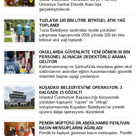
Ümraniye Santral Etkinlik Alanı’nda
gerçekleştirilecek.
TUZLA'DA 105 BİN LİTRE BİTKİSEL ATIK YAĞ
TOPLANDI
Tuzla Belediyesi tarafından ilçede yürütülen
çalışmalar kapsamında 2026 yılında 105 bin litre
bitkisel atık yağ toplandı.
OKULLARDA GÜVENLİKTE YENİ DÖNEM:30 BİN
PERSONEL ALINACAK DEDEKTÖRLÜ ARAMA
GELİYOR
​Kahramanmaraş ve Şanlıurfa'da meydana gelen okul
saldırılarının ardından eğitim kurumlarındaki güvenlik
önlemleri baştan aşağı yenileniyor.
KUŞADASI BELEDİYESİ'NE OPERASYON: 3
DALGADA 15 GÖZALTI
​İstanbul Cumhuriyet Başsavcılığı bünyesinde
yürütülen kapsamlı "rüşvet" ve "irtikap"
soruşturmasında Kuşadası Belediyesi’ne yönelik
üçüncü dalga operasyonu düzenlendi.
PENDİK MÜFTÜSÜ DR.ABDÜLHAMİD PEHLİVAN
BASIN MENSUPLARINI AĞIRLADI
​Pendik’te faaliyet gösteren basın mensupları, Pendik