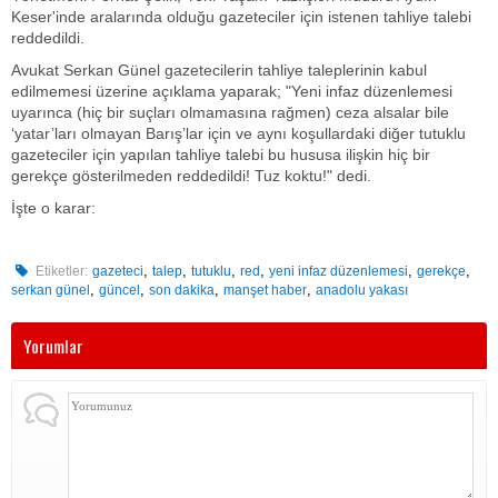
Keser'inde aralarında olduğu gazeteciler için istenen tahliye talebi
reddedildi.
Avukat Serkan Günel gazetecilerin tahliye taleplerinin kabul
edilmemesi üzerine açıklama yaparak; "Yeni infaz düzenlemesi
uyarınca (hiç bir suçları olmamasına rağmen) ceza alsalar bile
‘yatar’ları olmayan Barış’lar için ve aynı koşullardaki diğer tutuklu
gazeteciler için yapılan tahliye talebi bu hususa ilişkin hiç bir
gerekçe gösterilmeden reddedildi! Tuz koktu!" dedi.
İşte o karar:
,
,
,
,
,
,
Etiketler:
gazeteci
talep
tutuklu
red
yeni infaz düzenlemesi
gerekçe
,
,
,
,
serkan günel
güncel
son dakika
manşet haber
anadolu yakası
Yorumlar