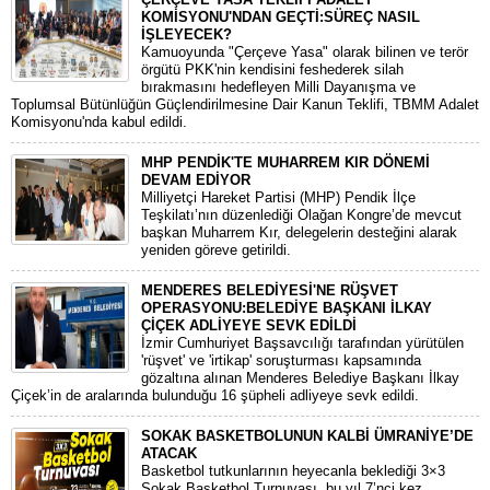
KOMİSYONU'NDAN GEÇTİ:SÜREÇ NASIL
İŞLEYECEK?
​Kamuoyunda "Çerçeve Yasa" olarak bilinen ve terör
örgütü PKK'nin kendisini feshederek silah
bırakmasını hedefleyen Milli Dayanışma ve
Toplumsal Bütünlüğün Güçlendirilmesine Dair Kanun Teklifi, TBMM Adalet
Komisyonu'nda kabul edildi.
MHP PENDİK'TE MUHARREM KIR DÖNEMİ
DEVAM EDİYOR
​Milliyetçi Hareket Partisi (MHP) Pendik İlçe
Teşkilatı’nın düzenlediği Olağan Kongre’de mevcut
başkan Muharrem Kır, delegelerin desteğini alarak
yeniden göreve getirildi.
MENDERES BELEDİYESİ'NE RÜŞVET
OPERASYONU:BELEDİYE BAŞKANI İLKAY
ÇİÇEK ADLİYEYE SEVK EDİLDİ
​İzmir Cumhuriyet Başsavcılığı tarafından yürütülen
'rüşvet' ve 'irtikap' soruşturması kapsamında
gözaltına alınan Menderes Belediye Başkanı İlkay
Çiçek’in de aralarında bulunduğu 16 şüpheli adliyeye sevk edildi.
SOKAK BASKETBOLUNUN KALBİ ÜMRANİYE’DE
ATACAK
Basketbol tutkunlarının heyecanla beklediği 3×3
Sokak Basketbol Turnuvası, bu yıl 7’nci kez