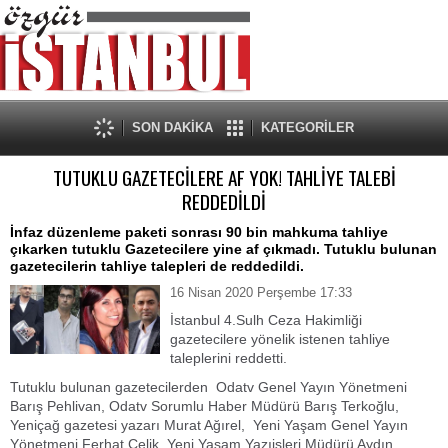
SON DAKİKA
KATEGORİLER
TUTUKLU GAZETECİLERE AF YOK! TAHLİYE TALEBİ
REDDEDİLDİ
İnfaz düzenleme paketi sonrası 90 bin mahkuma tahliye
çıkarken tutuklu Gazetecilere yine af çıkmadı. Tutuklu bulunan
gazetecilerin tahliye talepleri de reddedildi.
16 Nisan 2020 Perşembe 17:33
İstanbul 4.Sulh Ceza Hakimliği
gazetecilere yönelik istenen tahliye
taleplerini reddetti.
Tutuklu bulunan gazetecilerden Odatv Genel Yayın Yönetmeni
Barış Pehlivan, Odatv Sorumlu Haber Müdürü Barış Terkoğlu,
Yeniçağ gazetesi yazarı Murat Ağırel, Yeni Yaşam Genel Yayın
Yönetmeni Ferhat Çelik, Yeni Yaşam Yazıişleri Müdürü Aydın