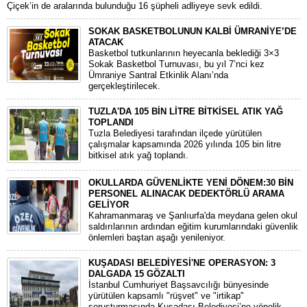
Çiçek’in de aralarında bulunduğu 16 şüpheli adliyeye sevk edildi.
SOKAK BASKETBOLUNUN KALBİ ÜMRANİYE’DE
ATACAK
Basketbol tutkunlarının heyecanla beklediği 3×3
Sokak Basketbol Turnuvası, bu yıl 7’nci kez
Ümraniye Santral Etkinlik Alanı’nda
gerçekleştirilecek.
TUZLA'DA 105 BİN LİTRE BİTKİSEL ATIK YAĞ
TOPLANDI
Tuzla Belediyesi tarafından ilçede yürütülen
çalışmalar kapsamında 2026 yılında 105 bin litre
bitkisel atık yağ toplandı.
OKULLARDA GÜVENLİKTE YENİ DÖNEM:30 BİN
PERSONEL ALINACAK DEDEKTÖRLÜ ARAMA
GELİYOR
​Kahramanmaraş ve Şanlıurfa'da meydana gelen okul
saldırılarının ardından eğitim kurumlarındaki güvenlik
önlemleri baştan aşağı yenileniyor.
KUŞADASI BELEDİYESİ'NE OPERASYON: 3
DALGADA 15 GÖZALTI
​İstanbul Cumhuriyet Başsavcılığı bünyesinde
yürütülen kapsamlı "rüşvet" ve "irtikap"
soruşturmasında Kuşadası Belediyesi’ne yönelik