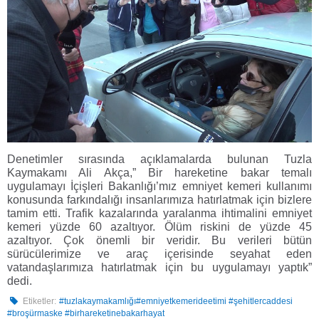
Denetimler sırasında açıklamalarda bulunan Tuzla
Kaymakamı Ali Akça,” Bir hareketine bakar temalı
uygulamayı İçişleri Bakanlığı’mız emniyet kemeri kullanımı
konusunda farkındalığı insanlarımıza hatırlatmak için bizlere
tamim etti. Trafik kazalarında yaralanma ihtimalini emniyet
kemeri yüzde 60 azaltıyor. Ölüm riskini de yüzde 45
azaltıyor. Çok önemli bir veridir. Bu verileri bütün
sürücülerimize ve araç içerisinde seyahat eden
vatandaşlarımıza hatırlatmak için bu uygulamayı yaptık”
dedi.
Etiketler:
#tuzlakaymakamlığı#emniyetkemerideetimi #şehitlercaddesi
#broşürmaske #birhareketinebakarhayat