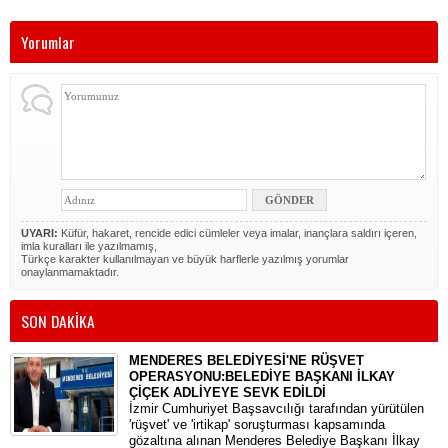
Yorumlar
UYARI:
Küfür, hakaret, rencide edici cümleler veya imalar, inançlara saldırı içeren,
imla kuralları ile yazılmamış,
Türkçe karakter kullanılmayan ve büyük harflerle yazılmış yorumlar
onaylanmamaktadır.
SON DAKİKA
MENDERES BELEDİYESİ'NE RÜŞVET
OPERASYONU:BELEDİYE BAŞKANI İLKAY
ÇİÇEK ADLİYEYE SEVK EDİLDİ
​İzmir Cumhuriyet Başsavcılığı tarafından yürütülen
'rüşvet' ve 'irtikap' soruşturması kapsamında
gözaltına alınan Menderes Belediye Başkanı İlkay