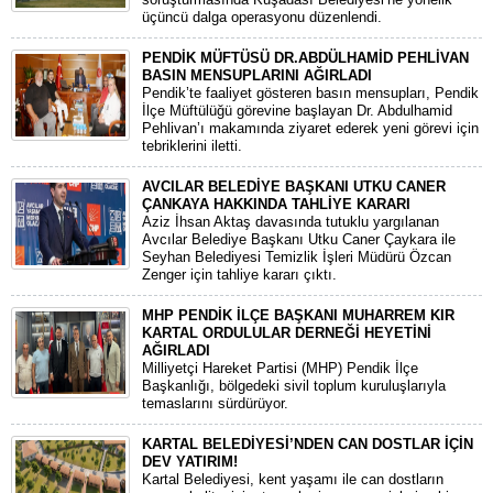
üçüncü dalga operasyonu düzenlendi.
PENDİK MÜFTÜSÜ DR.ABDÜLHAMİD PEHLİVAN
BASIN MENSUPLARINI AĞIRLADI
​Pendik’te faaliyet gösteren basın mensupları, Pendik
İlçe Müftülüğü görevine başlayan Dr. Abdulhamid
Pehlivan’ı makamında ziyaret ederek yeni görevi için
tebriklerini iletti.
AVCILAR BELEDİYE BAŞKANI UTKU CANER
ÇANKAYA HAKKINDA TAHLİYE KARARI
​Aziz İhsan Aktaş davasında tutuklu yargılanan
Avcılar Belediye Başkanı Utku Caner Çaykara ile
Seyhan Belediyesi Temizlik İşleri Müdürü Özcan
Zenger için tahliye kararı çıktı.
MHP PENDİK İLÇE BAŞKANI MUHARREM KIR
KARTAL ORDULULAR DERNEĞİ HEYETİNİ
AĞIRLADI
​Milliyetçi Hareket Partisi (MHP) Pendik İlçe
Başkanlığı, bölgedeki sivil toplum kuruluşlarıyla
temaslarını sürdürüyor.
KARTAL BELEDİYESİ’NDEN CAN DOSTLAR İÇİN
DEV YATIRIM!
Kartal Belediyesi, kent yaşamı ile can dostların