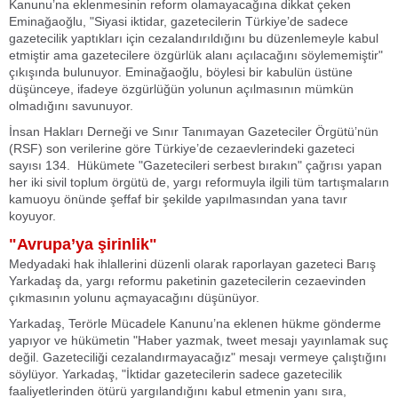
Kanunu’na eklenmesinin reform olamayacağına dikkat çeken
Eminağaoğlu, "Siyasi iktidar, gazetecilerin Türkiye’de sadece
gazetecilik yaptıkları için cezalandırıldığını bu düzenlemeyle kabul
etmiştir ama gazetecilere özgürlük alanı açılacağını söylememiştir"
çıkışında bulunuyor. Eminağaoğlu, böylesi bir kabulün üstüne
düşünceye, ifadeye özgürlüğün yolunun açılmasının mümkün
olmadığını savunuyor.
İnsan Hakları Derneği ve Sınır Tanımayan Gazeteciler Örgütü’nün
(RSF) son verilerine göre Türkiye’de cezaevlerindeki gazeteci
sayısı 134. Hükümete "Gazetecileri serbest bırakın" çağrısı yapan
her iki sivil toplum örgütü de, yargı reformuyla ilgili tüm tartışmaların
kamuoyu önünde şeffaf bir şekilde yapılmasından yana tavır
koyuyor.
"Avrupa’ya şirinlik"
Medyadaki hak ihlallerini düzenli olarak raporlayan gazeteci Barış
Yarkadaş da, yargı reformu paketinin gazetecilerin cezaevinden
çıkmasının yolunu açmayacağını düşünüyor.
Yarkadaş, Terörle Mücadele Kanunu’na eklenen hükme gönderme
yapıyor ve hükümetin "Haber yazmak, tweet mesajı yayınlamak suç
değil. Gazeteciliği cezalandırmayacağız" mesajı vermeye çalıştığını
söylüyor. Yarkadaş, "İktidar gazetecilerin sadece gazetecilik
faaliyetlerinden ötürü yargılandığını kabul etmenin yanı sıra,