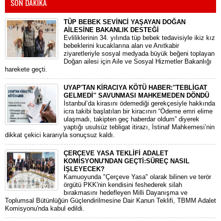
SON DAKİKA
TÜP BEBEK SEVİNCİ YAŞAYAN DOĞAN
AİLESİNE BAKANLIK DESTEĞİ
​Evliliklerinin 34. yılında tüp bebek tedavisiyle ikiz kız
bebeklerini kucaklarına alan ve Anıtkabir
ziyaretleriyle sosyal medyada büyük beğeni toplayan
Doğan ailesi için Aile ve Sosyal Hizmetler Bakanlığı
harekete geçti.
UYAP'TAN KİRACIYA KÖTÜ HABER:''TEBLİGAT
GELMEDİ'' SAVUNMASI MAHKEMEDEN DÖNDÜ
​İstanbul’da kirasını ödemediği gerekçesiyle hakkında
icra takibi başlatılan bir kiracının “Ödeme emri elime
ulaşmadı, takipten geç haberdar oldum” diyerek
yaptığı usulsüz tebligat itirazı, İstinaf Mahkemesi’nin
dikkat çekici kararıyla sonuçsuz kaldı.
ÇERÇEVE YASA TEKLİFİ ADALET
KOMİSYONU'NDAN GEÇTİ:SÜREÇ NASIL
İŞLEYECEK?
​Kamuoyunda "Çerçeve Yasa" olarak bilinen ve terör
örgütü PKK'nin kendisini feshederek silah
bırakmasını hedefleyen Milli Dayanışma ve
Toplumsal Bütünlüğün Güçlendirilmesine Dair Kanun Teklifi, TBMM Adalet
Komisyonu'nda kabul edildi.