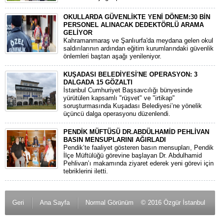
OKULLARDA GÜVENLİKTE YENİ DÖNEM:30 BİN
PERSONEL ALINACAK DEDEKTÖRLÜ ARAMA
GELİYOR
​Kahramanmaraş ve Şanlıurfa'da meydana gelen okul
saldırılarının ardından eğitim kurumlarındaki güvenlik
önlemleri baştan aşağı yenileniyor.
KUŞADASI BELEDİYESİ'NE OPERASYON: 3
DALGADA 15 GÖZALTI
​İstanbul Cumhuriyet Başsavcılığı bünyesinde
yürütülen kapsamlı "rüşvet" ve "irtikap"
soruşturmasında Kuşadası Belediyesi’ne yönelik
üçüncü dalga operasyonu düzenlendi.
PENDİK MÜFTÜSÜ DR.ABDÜLHAMİD PEHLİVAN
BASIN MENSUPLARINI AĞIRLADI
​Pendik’te faaliyet gösteren basın mensupları, Pendik
İlçe Müftülüğü görevine başlayan Dr. Abdulhamid
Pehlivan’ı makamında ziyaret ederek yeni görevi için
tebriklerini iletti.
Geri
Ana Sayfa
Normal Görünüm
© 2016 Özgür İstanbul