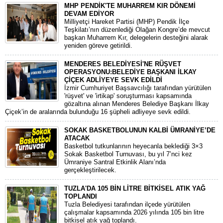
MHP PENDİK'TE MUHARREM KIR DÖNEMİ
DEVAM EDİYOR
​Milliyetçi Hareket Partisi (MHP) Pendik İlçe
Teşkilatı’nın düzenlediği Olağan Kongre’de mevcut
başkan Muharrem Kır, delegelerin desteğini alarak
yeniden göreve getirildi.
MENDERES BELEDİYESİ'NE RÜŞVET
OPERASYONU:BELEDİYE BAŞKANI İLKAY
ÇİÇEK ADLİYEYE SEVK EDİLDİ
​İzmir Cumhuriyet Başsavcılığı tarafından yürütülen
'rüşvet' ve 'irtikap' soruşturması kapsamında
gözaltına alınan Menderes Belediye Başkanı İlkay
Çiçek’in de aralarında bulunduğu 16 şüpheli adliyeye sevk edildi.
SOKAK BASKETBOLUNUN KALBİ ÜMRANİYE’DE
ATACAK
Basketbol tutkunlarının heyecanla beklediği 3×3
Sokak Basketbol Turnuvası, bu yıl 7’nci kez
Ümraniye Santral Etkinlik Alanı’nda
gerçekleştirilecek.
TUZLA'DA 105 BİN LİTRE BİTKİSEL ATIK YAĞ
TOPLANDI
Tuzla Belediyesi tarafından ilçede yürütülen
çalışmalar kapsamında 2026 yılında 105 bin litre
bitkisel atık yağ toplandı.