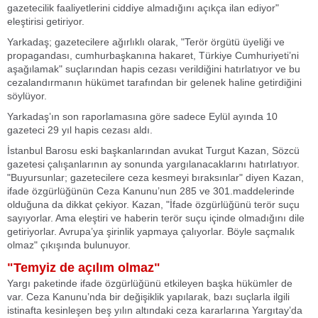
gazetecilik faaliyetlerini ciddiye almadığını açıkça ilan ediyor"
eleştirisi getiriyor.
Yarkadaş; gazetecilere ağırlıklı olarak, "Terör örgütü üyeliği ve
propagandası, cumhurbaşkanına hakaret, Türkiye Cumhuriyeti’ni
aşağılamak" suçlarından hapis cezası verildiğini hatırlatıyor ve bu
cezalandırmanın hükümet tarafından bir gelenek haline getirdiğini
söylüyor.
Yarkadaş’ın son raporlamasına göre sadece Eylül ayında 10
gazeteci 29 yıl hapis cezası aldı.
İstanbul Barosu eski başkanlarından avukat Turgut Kazan, Sözcü
gazetesi çalışanlarının ay sonunda yargılanacaklarını hatırlatıyor.
"Buyursunlar; gazetecilere ceza kesmeyi bıraksınlar" diyen Kazan,
ifade özgürlüğünün Ceza Kanunu’nun 285 ve 301.maddelerinde
olduğuna da dikkat çekiyor. Kazan, "İfade özgürlüğünü terör suçu
sayıyorlar. Ama eleştiri ve haberin terör suçu içinde olmadığını dile
getiriyorlar. Avrupa’ya şirinlik yapmaya çalıyorlar. Böyle saçmalık
olmaz" çıkışında bulunuyor.
"Temyiz de açılım olmaz"
Yargı paketinde ifade özgürlüğünü etkileyen başka hükümler de
var. Ceza Kanunu’nda bir değişiklik yapılarak, bazı suçlarla ilgili
istinafta kesinleşen beş yılın altındaki ceza kararlarına Yargıtay’da