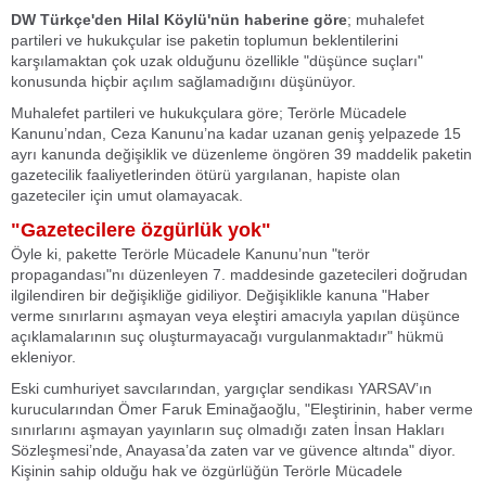
DW Türkçe'den Hilal Köylü'nün haberine göre
; muhalefet
partileri ve hukukçular ise paketin toplumun beklentilerini
karşılamaktan çok uzak olduğunu özellikle "düşünce suçları"
konusunda hiçbir açılım sağlamadığını düşünüyor.
Muhalefet partileri ve hukukçulara göre; Terörle Mücadele
Kanunu’ndan, Ceza Kanunu’na kadar uzanan geniş yelpazede 15
ayrı kanunda değişiklik ve düzenleme öngören 39 maddelik paketin
gazetecilik faaliyetlerinden ötürü yargılanan, hapiste olan
gazeteciler için umut olamayacak.
"Gazetecilere özgürlük yok"
Öyle ki, pakette Terörle Mücadele Kanunu’nun "terör
propagandası"nı düzenleyen 7. maddesinde gazetecileri doğrudan
ilgilendiren bir değişikliğe gidiliyor. Değişiklikle kanuna "Haber
verme sınırlarını aşmayan veya eleştiri amacıyla yapılan düşünce
açıklamalarının suç oluşturmayacağı vurgulanmaktadır" hükmü
ekleniyor.
Eski cumhuriyet savcılarından, yargıçlar sendikası YARSAV’ın
kurucularından Ömer Faruk Eminağaoğlu, "Eleştirinin, haber verme
sınırlarını aşmayan yayınların suç olmadığı zaten İnsan Hakları
Sözleşmesi’nde, Anayasa’da zaten var ve güvence altında" diyor.
Kişinin sahip olduğu hak ve özgürlüğün Terörle Mücadele