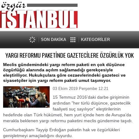
SON DAKİKA
KATEGORİLER
YARGI REFORMU PAKETİNDE GAZETECİLERE ÖZGÜRLÜK YOK
Meclis gündemindeki yargı reform paketi en çok düşünce
özgürlüğü alanında açılım sağlamadığı gerekçesiyle
eleştiriliyor. Hukukçulara göre cezaevlerindeki gazeteci ve
siyasetçiler için yargı reform paketi umut taşımıyor.
03 Ekim 2019 Perşembe 12:21
15 Temmuz 2016’daki darbe girişiminin
ardından "her türlü düşünce, gazetecilik
faaliyeti suç sayılıyor" eleştirilerinin
hedefinde olan Türk hükümeti, hem yurt içinde hem de Avrupa’da
merakla beklenen yargı reformu paketini meclis gündemine taşıdı.
Cumhurbaşkanı Tayyip Erdoğan paketin hak ve özgürlükleri
genişletmeyi amaçladığını duyurdu.