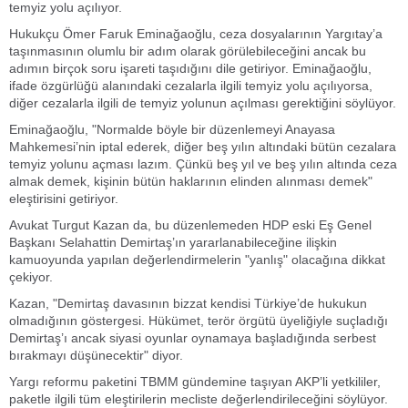
temyiz yolu açılıyor.
Hukukçu Ömer Faruk Eminağaoğlu, ceza dosyalarının Yargıtay’a
taşınmasının olumlu bir adım olarak görülebileceğini ancak bu
adımın birçok soru işareti taşıdığını dile getiriyor. Eminağaoğlu,
ifade özgürlüğü alanındaki cezalarla ilgili temyiz yolu açılıyorsa,
diğer cezalarla ilgili de temyiz yolunun açılması gerektiğini söylüyor.
Eminağaoğlu, "Normalde böyle bir düzenlemeyi Anayasa
Mahkemesi’nin iptal ederek, diğer beş yılın altındaki bütün cezalara
temyiz yolunu açması lazım. Çünkü beş yıl ve beş yılın altında ceza
almak demek, kişinin bütün haklarının elinden alınması demek"
eleştirisini getiriyor.
Avukat Turgut Kazan da, bu düzenlemeden HDP eski Eş Genel
Başkanı Selahattin Demirtaş’ın yararlanabileceğine ilişkin
kamuoyunda yapılan değerlendirmelerin "yanlış" olacağına dikkat
çekiyor.
Kazan, "Demirtaş davasının bizzat kendisi Türkiye’de hukukun
olmadığının göstergesi. Hükümet, terör örgütü üyeliğiyle suçladığı
Demirtaş’ı ancak siyasi oyunlar oynamaya başladığında serbest
bırakmayı düşünecektir" diyor.
Yargı reformu paketini TBMM gündemine taşıyan AKP’li yetkililer,
paketle ilgili tüm eleştirilerin mecliste değerlendirileceğini söylüyor.