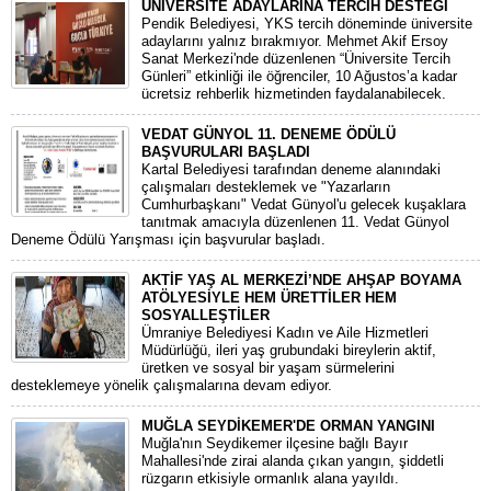
ÜNİVERSİTE ADAYLARINA TERCİH DESTEĞİ
Pendik Belediyesi, YKS tercih döneminde üniversite
adaylarını yalnız bırakmıyor. Mehmet Akif Ersoy
Sanat Merkezi'nde düzenlenen “Üniversite Tercih
Günleri” etkinliği ile öğrenciler, 10 Ağustos’a kadar
ücretsiz rehberlik hizmetinden faydalanabilecek.
VEDAT GÜNYOL 11. DENEME ÖDÜLÜ
BAŞVURULARI BAŞLADI
Kartal Belediyesi tarafından deneme alanındaki
çalışmaları desteklemek ve "Yazarların
Cumhurbaşkanı" Vedat Günyol'u gelecek kuşaklara
tanıtmak amacıyla düzenlenen 11. Vedat Günyol
Deneme Ödülü Yarışması için başvurular başladı.
AKTİF YAŞ AL MERKEZİ’NDE AHŞAP BOYAMA
ATÖLYESİYLE HEM ÜRETTİLER HEM
SOSYALLEŞTİLER
Ümraniye Belediyesi Kadın ve Aile Hizmetleri
Müdürlüğü, ileri yaş grubundaki bireylerin aktif,
üretken ve sosyal bir yaşam sürmelerini
desteklemeye yönelik çalışmalarına devam ediyor.
MUĞLA SEYDİKEMER'DE ORMAN YANGINI
Muğla'nın Seydikemer ilçesine bağlı Bayır
Mahallesi'nde zirai alanda çıkan yangın, şiddetli
rüzgarın etkisiyle ormanlık alana yayıldı.