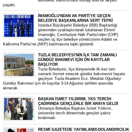
etkinlikler, katılımcılara nostalji dolu bir akşam
yaşattı.
İMAMOĞLU'NDAN AK PARTİ'YE GEÇEN
BELEDİYE BAŞKANLARINA SERT TEPKİ
​İstanbul Büyükşehir Belediye (İBB) Başkanlığı
görevinden uzaklaştırılarak tutuklanan Ekrem
İmamoğlu, Cumhuriyet Halk Partisi’nden (CHP)
seçilen üç ilçe belediye yöneticisinin Adalet ve
Kalkınma Partisi’ne (AKP) katılmasına tepki gösterdi.
TUZLA BELEDİYESİ'NİN İLK TAM ZAMANLI
GÜNDÜZ BAKIMEVİ İÇİN ÖN KAYITLAR
BAŞLIYOR
Tuzla Belediyesi, ilçe bünyesinde ilk kez tam
zamanlı hizmet verecek gündüz bakımevini hayata
geçiriyor. Tuzla Akademi Ecz. Melahat Oğuzbeyi
Gündüz Bakımevi için ön kayıtlar 3-14 Ağustos tarihleri arasında
alınacak.
BAŞKAN İSMET YILDIRIM, YKS TERCİH
ÇADIRINDA GENÇLERLE BİR ARAYA GELDİ
Ümraniye Belediye Başkanı İsmet Yıldırım,
üniversite tercih döneminde gençleri yalnız
bırakmadı.
RESMİ GAZETEDE YAYIMLANDI:DOLANDIRICILIK