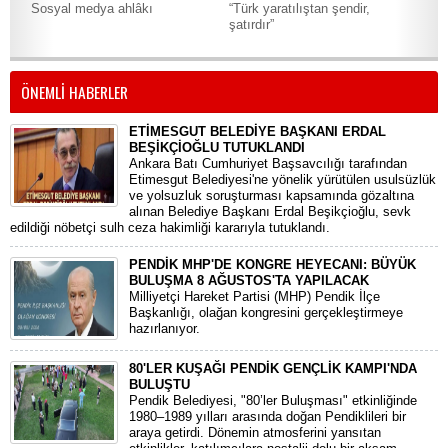
Sosyal medya ahlâkı
“Türk yaratılıştan şendir,
Yaz
şatırdır”
Kit
ÖNEMLİ HABERLER
ETİMESGUT BELEDİYE BAŞKANI ERDAL
BEŞİKÇİOĞLU TUTUKLANDI
Ankara Batı Cumhuriyet Başsavcılığı tarafından
Etimesgut Belediyesi'ne yönelik yürütülen usulsüzlük
ve yolsuzluk soruşturması kapsamında gözaltına
alınan Belediye Başkanı Erdal Beşikçioğlu, sevk
edildiği nöbetçi sulh ceza hakimliği kararıyla tutuklandı.
PENDİK MHP'DE KONGRE HEYECANI: BÜYÜK
BULUŞMA 8 AĞUSTOS'TA YAPILACAK
​Milliyetçi Hareket Partisi (MHP) Pendik İlçe
Başkanlığı, olağan kongresini gerçekleştirmeye
hazırlanıyor.
80'LER KUŞAĞI PENDİK GENÇLİK KAMPI'NDA
BULUŞTU
Pendik Belediyesi, "80’ler Buluşması" etkinliğinde
1980–1989 yılları arasında doğan Pendiklileri bir
araya getirdi. Dönemin atmosferini yansıtan