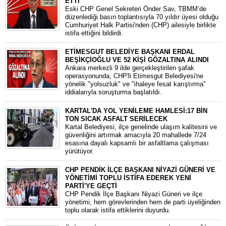
ETTİ
​Eski CHP Genel Sekreteri Önder Sav, TBMM’de
düzenlediği basın toplantısıyla 70 yıldır üyesi olduğu
Cumhuriyet Halk Partisi'nden (CHP) ailesiyle birlikte
istifa ettiğini bildirdi.
ETİMESGUT BELEDİYE BAŞKANI ERDAL
BEŞİKÇİOĞLU VE 52 KİŞİ GÖZALTINA ALINDI
​Ankara merkezli 9 ilde gerçekleştirilen şafak
operasyonunda, CHP'li Etimesgut Belediyesi'ne
yönelik "yolsuzluk" ve "ihaleye fesat karıştırma"
iddialarıyla soruşturma başlatıldı.
KARTAL'DA YOL YENİLEME HAMLESİ:17 BİN
TON SICAK ASFALT SERİLECEK
​Kartal Belediyesi, ilçe genelinde ulaşım kalitesini ve
güvenliğini artırmak amacıyla 20 mahallede 7/24
esasına dayalı kapsamlı bir asfaltlama çalışması
yürütüyor.
CHP PENDİK İLÇE BAŞKANI NİYAZİ GÜNERİ VE
YÖNETİMİ TOPLU İSTİFA EDEREK YENİ
PARTİ'YE GEÇTİ
​CHP Pendik İlçe Başkanı Niyazi Güneri ve ilçe
yönetimi, hem görevlerinden hem de parti üyeliğinden
toplu olarak istifa ettiklerini duyurdu.