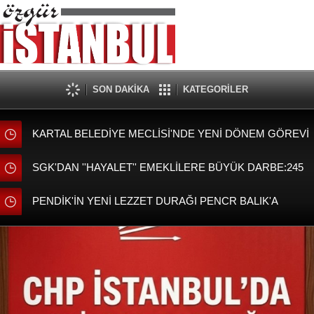
SON DAKİKA
KATEGORİLER
KARTAL BELEDİYE MECLİSİ'NDE YENİ DÖNEM GÖREVİ
DAĞILIMI BELLİ OLDU
SGK'DAN ''HAYALET'' EMEKLİLERE BÜYÜK DARBE:245
BİN KİŞİNİ MAAŞI KESİLDİ!
PENDİK'İN YENİ LEZZET DURAĞI PENCR BALIK'A
BAŞKAN AHMET CİN'DEN ZİYARET