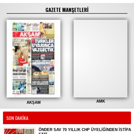
GAZETE MANŞETLERİ
AMK
AKŞAM
SON DAKİKA
ÖNDER SAV 70 YILLIK CHP ÜYELİĞİNDEN İSTİFA