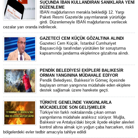
SUÇUNDA İBAN KULLANDIRAN SANIKLARA YENİ
DÜZENLEME
IBAN mağdurlarının merakla beklediği 12. Yargı
Paketi Resmi Gazete'de yayımlanarak yürürlüğe
girdi. Düzenlemeyle IBAN mağdurlarına verilecek
cezalar yarı oranda indirilecek.
GAZETECİ CEM KÜÇÜK GÖZALTINA ALINDI
​Gazeteci Cem Küçük, İstanbul Cumhuriyet
Başsavcılığı tarafından yürütülen bir soruşturma
kapsamında jandarma ekiplerince gözaltına alındı.
PENDİK BELEDİYESİ EKİPLERİ BALIKESİR
ORMAN YANGININA MÜDAHALE EDİYOR
Pendik Belediyesi, Balıkesir’in Gömeç ilçesinde
başlayan orman yangınına müdahale eden ekiplere
destek sağlamak üzere harekete geçti.
TÜRKİYE GENELİNDE YANGINLARLA
MÜCADELEDE SON GELİŞMELER
​Türkiye’nin farklı noktalarında çıkan orman
yangınlarına müdahale aralıksız sürüyor. Muğla,
Balıkesir ve Antalya’daki birçok ilçede ekipler alevleri
kontrol altına almak için yoğun çaba harcarken, riskli
bölgelerdeki evler tedbir amacıyla tahliye edildi