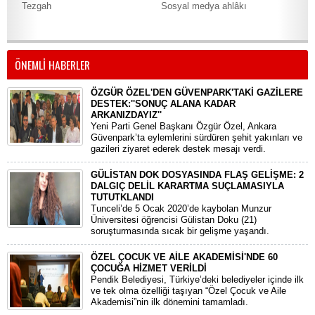
Tezgah
Sosyal medya ahlâkı
“Tü
şatı
ÖNEMLİ HABERLER
ÖZGÜR ÖZEL'DEN GÜVENPARK'TAKİ GAZİLERE
DESTEK:''SONUÇ ALANA KADAR
ARKANIZDAYIZ''
​Yeni Parti Genel Başkanı Özgür Özel, Ankara
Güvenpark’ta eylemlerini sürdüren şehit yakınları ve
gazileri ziyaret ederek destek mesajı verdi.
GÜLİSTAN DOK DOSYASINDA FLAŞ GELİŞME: 2
DALGIÇ DELİL KARARTMA SUÇLAMASIYLA
TUTUTKLANDI
​Tunceli’de 5 Ocak 2020’de kaybolan Munzur
Üniversitesi öğrencisi Gülistan Doku (21)
soruşturmasında sıcak bir gelişme yaşandı.
ÖZEL ÇOCUK VE AİLE AKADEMİSİ'NDE 60
ÇOCUĞA HİZMET VERİLDİ
Pendik Belediyesi, Türkiye’deki belediyeler içinde ilk
ve tek olma özelliği taşıyan “Özel Çocuk ve Aile
Akademisi”nin ilk dönemini tamamladı.