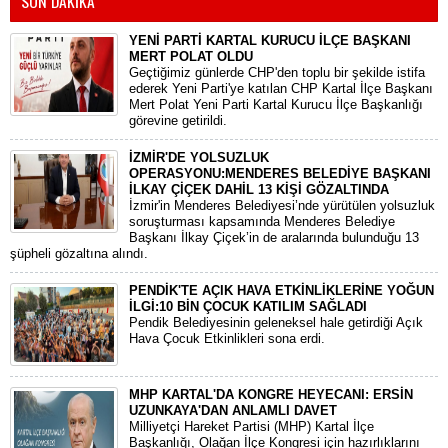
SON DAKİKA
YENİ PARTİ KARTAL KURUCU İLÇE BAŞKANI
MERT POLAT OLDU
Geçtiğimiz günlerde CHP'den toplu bir şekilde istifa
ederek Yeni Parti'ye katılan CHP Kartal İlçe Başkanı
Mert Polat Yeni Parti Kartal Kurucu İlçe Başkanlığı
görevine getirildi.
İZMİR'DE YOLSUZLUK
OPERASYONU:MENDERES BELEDİYE BAŞKANI
İLKAY ÇİÇEK DAHİL 13 KİŞİ GÖZALTINDA
​İzmir'in Menderes Belediyesi’nde yürütülen yolsuzluk
soruşturması kapsamında Menderes Belediye
Başkanı İlkay Çiçek’in de aralarında bulunduğu 13
şüpheli gözaltına alındı.
PENDİK'TE AÇIK HAVA ETKİNLİKLERİNE YOĞUN
İLGİ:10 BİN ÇOCUK KATILIM SAĞLADI
Pendik Belediyesinin geleneksel hale getirdiği Açık
Hava Çocuk Etkinlikleri sona erdi.
MHP KARTAL'DA KONGRE HEYECANI: ERSİN
UZUNKAYA'DAN ANLAMLI DAVET
Milliyetçi Hareket Partisi (MHP) Kartal İlçe
Başkanlığı, Olağan İlçe Kongresi için hazırlıklarını