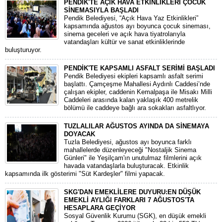
PENDİK'TE AÇIK HAVA ETKİNLİKLERİ ÇOCUK
SİNEMASIYLA BAŞLADI
Pendik Belediyesi, “Açık Hava Yaz Etkinlikleri”
kapsamında ağustos ayı boyunca çocuk sineması,
sinema geceleri ve açık hava tiyatrolarıyla
vatandaşları kültür ve sanat etkinliklerinde
buluşturuyor.
PENDİK'TE KAPSAMLI ASFALT SERİMİ BAŞLADI
Pendik Belediyesi ekipleri kapsamlı asfalt serimi
başlattı. Çamçeşme Mahallesi Aydınlı Caddesi’nde
çalışan ekipler, caddenin Kemalpaşa ile Misakı Milli
Caddeleri arasında kalan yaklaşık 400 metrelik
bölümü ile caddeye bağlı ara sokakları asfaltlıyor.
TUZLALILAR AĞUSTOS AYINDA DA SİNEMAYA
DOYACAK
Tuzla Belediyesi, ağustos ayı boyunca farklı
mahallelerde düzenleyeceği "Nostaljik Sinema
Günleri" ile Yeşilçam'ın unutulmaz filmlerini açık
havada vatandaşlarla buluşturacak. Etkinlik
kapsamında ilk gösterimi "Süt Kardeşler" filmi yapacak.
SKG'DAN EMEKLİLERE DUYURU:EN DÜŞÜK
EMEKLİ AYLIĞI FARKLARI 7 AĞUSTOS'TA
HESAPLARA GEÇİYOR
​Sosyal Güvenlik Kurumu (SGK), en düşük emekli