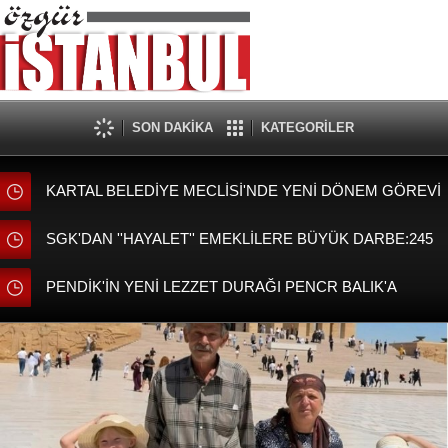
SON DAKİKA
KATEGORİLER
KARTAL BELEDİYE MECLİSİ'NDE YENİ DÖNEM GÖREVİ
DAĞILIMI BELLİ OLDU
SGK'DAN ''HAYALET'' EMEKLİLERE BÜYÜK DARBE:245
BİN KİŞİNİ MAAŞI KESİLDİ!
PENDİK'İN YENİ LEZZET DURAĞI PENCR BALIK'A
BAŞKAN AHMET CİN'DEN ZİYARET