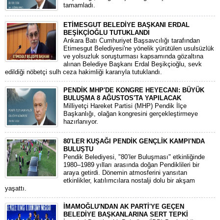
tamamladı.
ETİMESGUT BELEDİYE BAŞKANI ERDAL
BEŞİKÇİOĞLU TUTUKLANDI
Ankara Batı Cumhuriyet Başsavcılığı tarafından
Etimesgut Belediyesi'ne yönelik yürütülen usulsüzlük
ve yolsuzluk soruşturması kapsamında gözaltına
alınan Belediye Başkanı Erdal Beşikçioğlu, sevk
edildiği nöbetçi sulh ceza hakimliği kararıyla tutuklandı.
PENDİK MHP'DE KONGRE HEYECANI: BÜYÜK
BULUŞMA 8 AĞUSTOS'TA YAPILACAK
​Milliyetçi Hareket Partisi (MHP) Pendik İlçe
Başkanlığı, olağan kongresini gerçekleştirmeye
hazırlanıyor.
80'LER KUŞAĞI PENDİK GENÇLİK KAMPI'NDA
BULUŞTU
Pendik Belediyesi, "80’ler Buluşması" etkinliğinde
1980–1989 yılları arasında doğan Pendiklileri bir
araya getirdi. Dönemin atmosferini yansıtan
etkinlikler, katılımcılara nostalji dolu bir akşam
yaşattı.
İMAMOĞLU'NDAN AK PARTİ'YE GEÇEN
BELEDİYE BAŞKANLARINA SERT TEPKİ