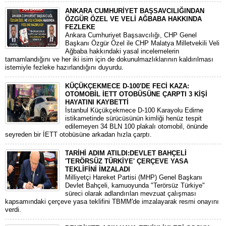
ANKARA CUMHURİYET BAŞSAVCILIĞINDAN
ÖZGÜR ÖZEL VE VELİ AĞBABA HAKKINDA
FEZLEKE
​Ankara Cumhuriyet Başsavcılığı, CHP Genel
Başkanı Özgür Özel ile CHP Malatya Milletvekili Veli
Ağbaba hakkındaki yasal incelemelerin
tamamlandığını ve her iki isim için de dokunulmazlıklarının kaldırılması
istemiyle fezleke hazırlandığını duyurdu.
KÜÇÜKÇEKMECE D-100'DE FECİ KAZA:
OTOMOBİL İETT OTOBÜSÜNE ÇARPTI 3 KİŞİ
HAYATINI KAYBETTİ
​İstanbul Küçükçekmece D-100 Karayolu Edirne
istikametinde sürücüsünün kimliği henüz tespit
edilemeyen 34 BLN 100 plakalı otomobil, önünde
seyreden bir İETT otobüsüne arkadan hızla çarptı.
TARİHİ ADIM ATILDI:DEVLET BAHÇELİ
'TERÖRSÜZ TÜRKİYE' ÇERÇEVE YASA
TEKLİFİNİ İMZALADI
​Milliyetçi Hareket Partisi (MHP) Genel Başkanı
Devlet Bahçeli, kamuoyunda "Terörsüz Türkiye"
süreci olarak adlandırılan mevzuat çalışması
kapsamındaki çerçeve yasa teklifini TBMM'de imzalayarak resmi onayını
verdi.