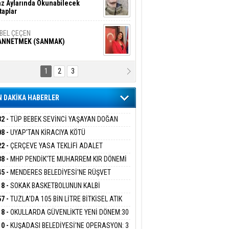
z Aylarında Okunabilecek
taplar
İBEL ÇEÇEN
ANNETMEK (SANMAK)
1
2
3
NALİZ/ ODABAŞ
ranlık DNA Kuşaklararası
ddetin Biyolojik Faturası
 DAKİKA HABERLER
yar Adıyaman
en Bu Sahaya Sığmazam
32 -
TÜP BEBEK SEVİNCİ YAŞAYAN DOĞAN
ESİNE BAKANLIK DESTEĞİ
08 -
UYAP'TAN KİRACIYA KÖTÜ
ER:''TEBLİGAT GELMEDİ'' SAVUNMASI
22 -
ÇERÇEVE YASA TEKLİFİ ADALET
san Ali Çölük
HKEMEDEN DÖNDÜ
r Satırın İçindeki İnsan
İSYONU'NDAN GEÇTİ:SÜREÇ NASIL
38 -
MHP PENDİK'TE MUHARREM KIR DÖNEMİ
EYECEK?
AM EDİYOR
45 -
MENDERES BELEDİYESİ'NE RÜŞVET
RASYONU:BELEDİYE BAŞKANI İLKAY ÇİÇEK
18 -
SOKAK BASKETBOLUNUN KALBİ
gi Kılıç
İVAS: ATEŞE ATILAN VİCDAN
İYEYE SEVK EDİLDİ
ANİYE’DE ATACAK
57 -
TUZLA'DA 105 BİN LİTRE BİTKİSEL ATIK
 TOPLANDI
18 -
OKULLARDA GÜVENLİKTE YENİ DÖNEM:30
 PERSONEL ALINACAK DEDEKTÖRLÜ ARAMA
ARIŞ BAŞARSLAN
10 -
KUŞADASI BELEDİYESİ'NE OPERASYON: 3