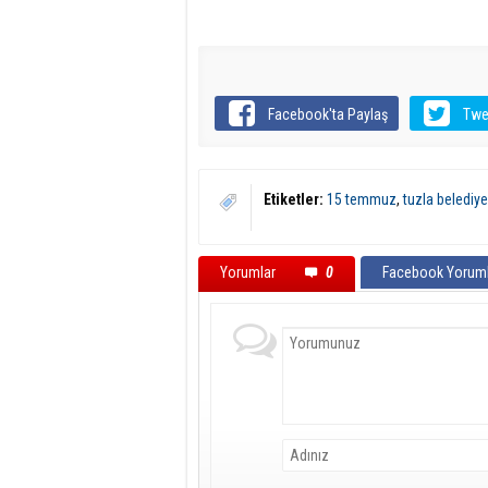
Facebook'ta Paylaş
Twe
Etiketler:
15 temmuz
,
tuzla belediye
Yorumlar
0
Facebook Yoruml