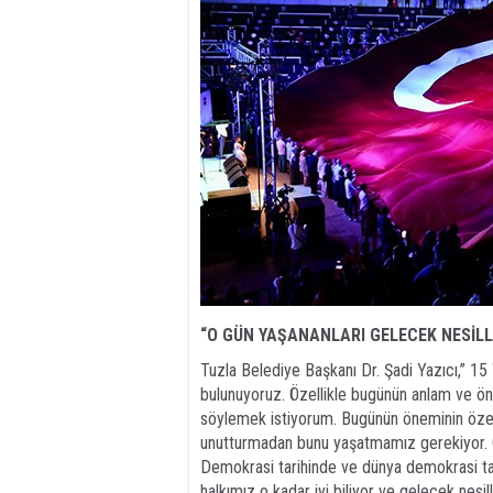
“O GÜN YAŞANANLARI GELECEK NESİL
Tuzla Belediye Başkanı Dr. Şadi Yazıcı,” 1
bulunuyoruz. Özellikle bugünün anlam ve ön
söylemek istiyorum. Bugünün öneminin özell
unutturmadan bunu yaşatmamız gerekiyor. 
Demokrasi tarihinde ve dünya demokrasi tar
halkımız o kadar iyi biliyor ve gelecek nes