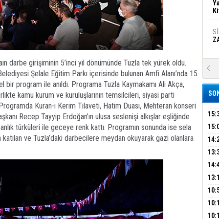
Ya
Ki
S
Z
n darbe girişiminin 5’inci yıl dönümünde Tuzla tek yürek oldu.
A
Belediyesi Şelale Eğitim Parkı içerisinde bulunan Amfi Alanı’nda 15
Ka
l bir program ile anıldı. Programa Tuzla Kaymakamı Ali Akça,
Şi
SON
rlikte kamu kurum ve kuruluşlarının temsilcileri, siyasi parti
. Programda Kuran-ı Kerim Tilaveti, Hatim Duası, Mehteran konseri
Şi
B
15:
şkanı Recep Tayyip Erdoğan’ın ulusa seslenişi alkışlar eşliğinde
AİL
anlık türküleri ile geceye renk kattı. Programın sonunda ise sela
15:
 katılan ve Tuzla’daki darbecilere meydan okuyarak gazi olanlara
HAB
14:
Ha
MA
Bi
KOM
13:
İŞL
DEV
14:
OPE
13:
Ez
S
ADL
ÜMR
10:
YAĞ
10:
BİN
B
10: