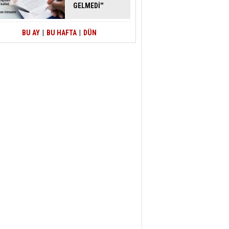
GELMEDİ''
SAVUNMASI
MAHKEMEDEN
DÖNDÜ
BU AY
|
BU HAFTA
|
DÜN