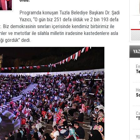
Programda konuşan Tuzla Belediye Başkanı Dr. Şadi
Yazıcı, “O gün biz 251 defa öldük ve 2 bin 193 defa
z. Biz demokrasinin sınırları içerisinde kendimiz birbirimiz ile
er ve metotlar ile silahla milletin iradesine kastedenlere asla
ği gördük” dedi.
E
YA
Em
T
He
So
Ca
“T
Y