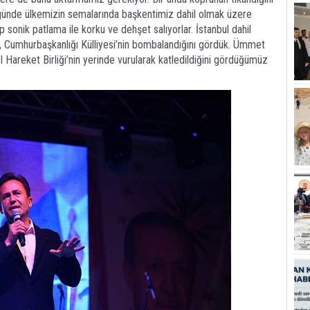
 günde ülkemizin semalarında başkentimiz dahil olmak üzere
 sonik patlama ile korku ve dehşet salıyorlar. İstanbul dahil
ı, Cumhurbaşkanlığı Külliyesi’nin bombalandığını gördük. Ümmet
el Hareket Birliği’nin yerinde vurularak katledildiğini gördüğümüz