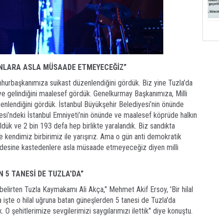
ANLARA ASLA MÜSAADE ETMEYECEĞİZ”
hurbaşkanımıza suikast düzenlendiğini gördük. Biz yine Tuzla’da
 gelindiğini maalesef gördük. Genelkurmay Başkanımıza, Milli
enlendiğini gördük. İstanbul Büyükşehir Belediyesi’nin önünde
desi’ndeki İstanbul Emniyeti’nin önünde ve maalesef köprüde halkın
ldük ve 2 bin 193 defa hep birlikte yaralandık. Biz sandıkta
nde kendimiz birbirimiz ile yarışırız. Ama o gün anti demokratik
 iradesine kastedenlere asla müsaade etmeyeceğiz diyen milli
 5 TANESİ DE TUZLA'DA”
i belirten Tuzla Kaymakamı Ali Akça," Mehmet Akif Ersoy, 'Bir hilal
a işte o hilal uğruna batan güneşlerden 5 tanesi de Tuzla'da
 O şehitlerimize sevgilerimizi saygılarımızı ilettik" diye konuştu.