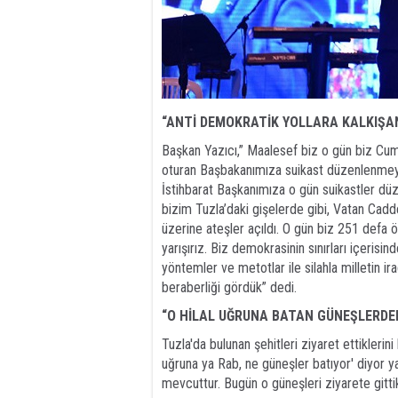
“ANTİ DEMOKRATİK YOLLARA KALKIŞ
Başkan Yazıcı,” Maalesef biz o gün biz Cum
oturan Başbakanımıza suikast düzenlenmeye
İstihbarat Başkanımıza o gün suikastler düz
bizim Tuzla’daki gişelerde gibi, Vatan Cad
üzerine ateşler açıldı. O gün biz 251 defa ö
yarışırız. Biz demokrasinin sınırları içerisi
yöntemler ve metotlar ile silahla milletin
beraberliği gördük” dedi.
“O HİLAL UĞRUNA BATAN GÜNEŞLERDEN
Tuzla'da bulunan şehitleri ziyaret ettiklerin
uğruna ya Rab, ne güneşler batıyor' diyor y
mevcuttur. Bugün o güneşleri ziyarete gittik.