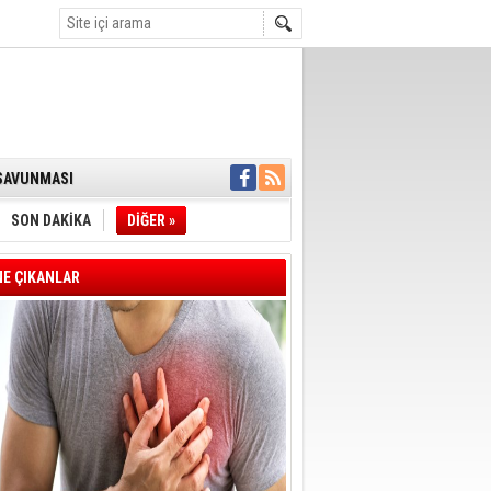
K DESTEĞİ
 SAVUNMASI
İ:SÜREÇ NASIL
İYE BAŞKANI
SON DAKİKA
DİĞER »
L ALINACAK
E ÇIKANLAR
ÖZALTI
ENSUPLARINI
KINDA TAHLİYE
DULULAR DERNEĞİ
IM!
I ÇİZGİMİZ
GERÇEKLEŞTİ