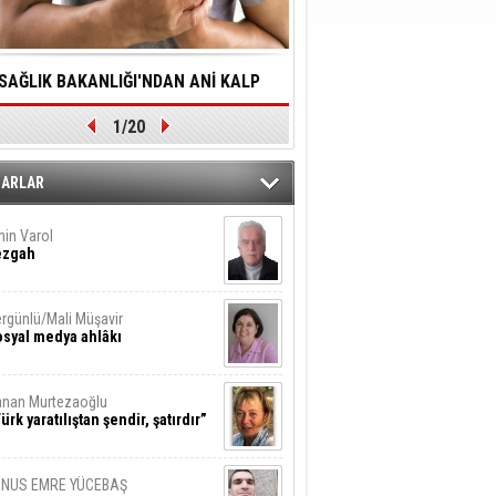
SAĞLIK BAKANLIĞI'NDAN ANİ KALP
YALNIZLIK YAŞLI BİREY
1/20
DURMALARINA HIZLI MÜDAHALE
SORUNLARA NEDEN OL
DİLMESİNE YÖNELİK ÖNLENMESİ İÇİN
ZARLAR
ÖNEMLİ ADIM
in Varol
ezgah
rgünlü/Mali Müşavir
syal medya ahlâkı
nan Murtezaoğlu
ürk yaratılıştan şendir, şatırdır”
UNUS EMRE YÜCEBAŞ