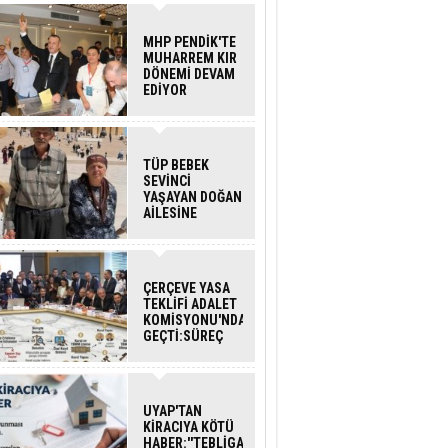
MHP PENDİK'TE
MUHARREM KIR
DÖNEMİ DEVAM
EDİYOR
TÜP BEBEK
SEVİNCİ
YAŞAYAN DOĞAN
AİLESİNE
BAKANLIK
DESTEĞİ
ÇERÇEVE YASA
TEKLİFİ ADALET
KOMİSYONU'NDAN
GEÇTİ:SÜREÇ
NASIL
İŞLEYECEK?
UYAP'TAN
KİRACIYA KÖTÜ
HABER:''TEBLİGAT