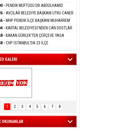
DANMAK
İYOR
GADA 15 GÖZALTI
00 -
PENDİK MÜFTÜSÜ DR.ABDÜLHAMİD
LİVAN BASIN MENSUPLARINI AĞIRLADI
26 -
AVCILAR BELEDİYE BAŞKANI UTKU CANER
eltem Kaynas
KAYA HAKKINDA TAHLİYE KARARI
56 -
MHP PENDİK İLÇE BAŞKANI MUHARREM
FFETMEYECEĞİM!
 KARTAL ORDULULAR DERNEĞİ HEYETİNİ
04 -
KARTAL BELEDİYESİ’NDEN CAN DOSTLAR
RLADI
N DEV YATIRIM!
48 -
BAKAN GÜRLEK'TEN ÇERÇEVE YASA
KLAMASI:''KIRMIZI ÇİZGİMİZ ŞEHİT AİLELERİ
58 -
CHP İSTANBUL'DA 23 İLÇE
GAZİLERİMİZİN HASSASİYETİDİR''
KANLIĞI'NDA ATAMALAR GERÇEKLEŞTİ
EO GALERİ
ARTAL ENGELSİZ 
AŞAM FESTİVALİ 
1
2
3
4
5
6
7
8
KONSERİ 
LEYİCİLERİ MEST 
ETTİ
K OKUNANLAR