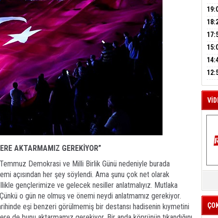
A
GEL
DAL
19:
PEH
18:
M
ÇAN
17:
A
KIR
15:
AĞI
İÇİ
14:
AÇI
12:
VE 
BAŞ
VİD
LERE AKTARMAMIZ GEREKİYOR”
5 Temmuz Demokrasi ve Milli Birlik Günü nedeniyle burada
K
emi açısından her şey söylendi. Ama şunu çok net olarak
Y
ikle gençlerimize ve gelecek nesiller anlatmalıyız. Mutlaka
İZ
Çünkü o gün ne olmuş ve önemi neydi anlatmamız gerekiyor.
ÇO
ihinde eşi benzeri görülmemiş bir destansı hadisenin kıymetini
illere de bunu aktarmamız gerekiyor. Bir anda köprünün tıkandığını