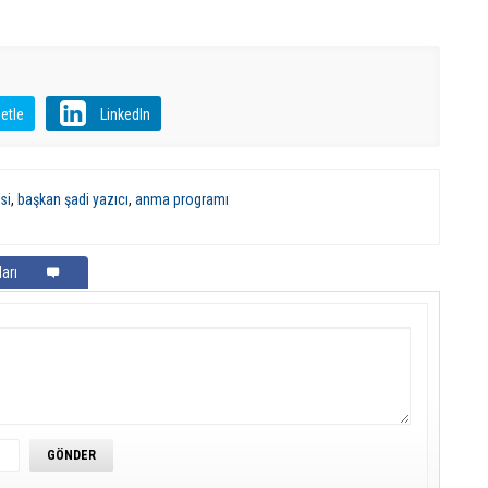
etle
LinkedIn
si
,
başkan şadi yazıcı
,
anma programı
arı