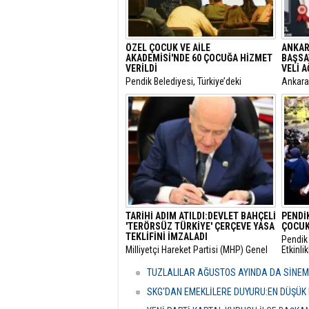
ÖZEL ÇOCUK VE AİLE
ANKAR
AKADEMİSİ'NDE 60 ÇOCUĞA HİZMET
BAŞSA
VERİLDİ
VELİ 
Pendik Belediyesi, Türkiye’deki
​Ankar
belediyeler içinde ilk ve tek olma
Genel 
özelliği taşıyan “Özel Çocuk ve Aile
Malatya
Akademisi”nin ilk dönemini
hakkınd
tamamladı.
tamamla
dokunul
istemiy
duyurd
TARİHİ ADIM ATILDI:DEVLET BAHÇELİ
PENDİK
'TERÖRSÜZ TÜRKİYE' ÇERÇEVE YASA
ÇOCUK
TEKLİFİNİ İMZALADI
Pendik 
​Milliyetçi Hareket Partisi (MHP) Genel
Etkinli
Başkanı Devlet Bahçeli, kamuoyunda
boyunc
"Terörsüz Türkiye" süreci olarak
geceler
TUZLALILAR AĞUSTOS AYINDA DA SİNE
adlandırılan mevzuat çalışması
vatanda
kapsamındaki çerçeve yasa teklifini
etkinli
SKG'DAN EMEKLİLERE DUYURU:EN DÜŞÜK 
TBMM'de imzalayarak resmi onayını