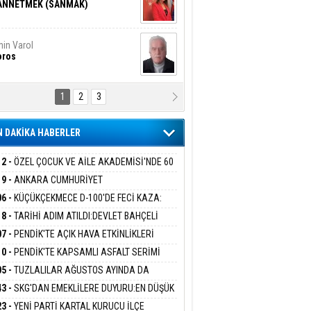
ANNETMEK (SANMAK)
in Varol
oros
1
2
3
NALİZ/ ODABAŞ
ranlık DNA Kuşaklararası
ddetin Biyolojik Faturası
 DAKİKA HABERLER
yar Adıyaman
en Bu Sahaya Sığmazam
12 -
ÖZEL ÇOCUK VE AİLE AKADEMİSİ'NDE 60
UĞA HİZMET VERİLDİ
19 -
ANKARA CUMHURİYET
SAVCILIĞINDAN ÖZGÜR ÖZEL VE VELİ
06 -
KÜÇÜKÇEKMECE D-100'DE FECİ KAZA:
san Ali Çölük
ABA HAKKINDA FEZLEKE
r Satırın İçindeki İnsan
MOBİL İETT OTOBÜSÜNE ÇARPTI 3 KİŞİ
18 -
TARİHİ ADIM ATILDI:DEVLET BAHÇELİ
ATINI KAYBETTİ
RÖRSÜZ TÜRKİYE' ÇERÇEVE YASA TEKLİFİNİ
07 -
PENDİK'TE AÇIK HAVA ETKİNLİKLERİ
ALADI
UK SİNEMASIYLA BAŞLADI
10 -
PENDİK'TE KAPSAMLI ASFALT SERİMİ
gi Kılıç
İVAS: ATEŞE ATILAN VİCDAN
LADI
05 -
TUZLALILAR AĞUSTOS AYINDA DA
EMAYA DOYACAK
43 -
SKG'DAN EMEKLİLERE DUYURU:EN DÜŞÜK
KLİ AYLIĞI FARKLARI 7 AĞUSTOS'TA
ARIŞ BAŞARSLAN
23 -
YENİ PARTİ KARTAL KURUCU İLÇE