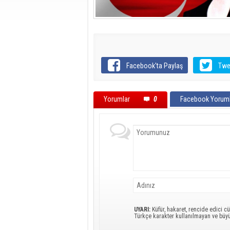
Facebook'ta Paylaş
Twe
Yorumlar
0
Facebook Yoruml
UYARI:
Küfür, hakaret, rencide edici cü
Türkçe karakter kullanılmayan ve büy