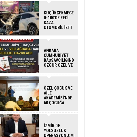
KÜÇÜKÇEKMECE
D-100'DE FECİ
KAZA:
OTOMOBİL İETT
OTOBÜSÜNE
ÇARPTI 3 KİŞİ
HAYATINI
KAYBETTİ
ANKARA
CUMHURİYET
BAŞSAVCILIĞINDAN
ÖZGÜR ÖZEL VE
VELİ AĞBABA
HAKKINDA
FEZLEKE
ÖZEL ÇOCUK VE
AİLE
AKADEMİSİ'NDE
60 ÇOCUĞA
HİZMET VERİLDİ
İZMİR'DE
YOLSUZLUK
OPERASYONU:MENDERES