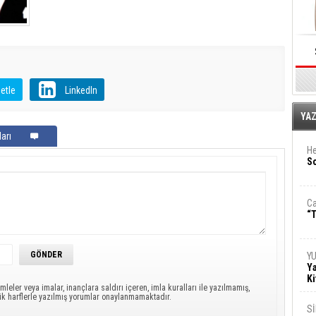
etle
LinkedIn
E
YA
arı
He
So
Ca
“T
Y
Ya
Ki
mleler veya imalar, inançlara saldırı içeren, imla kuralları ile yazılmamış,
ük harflerle yazılmış yorumlar onaylanmamaktadır.
S