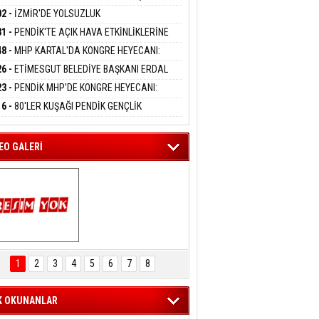
DANMAK
APLARA GEÇİYOR
KANI MERT POLAT OLDU
02 -
İZMİR'DE YOLSUZLUK
RASYONU:MENDERES BELEDİYE BAŞKANI
31 -
PENDİK'TE AÇIK HAVA ETKİNLİKLERİNE
AY ÇİÇEK DAHİL 13 KİŞİ GÖZALTINDA
eltem Kaynas
UN İLGİ:10 BİN ÇOCUK KATILIM SAĞLADI
48 -
MHP KARTAL'DA KONGRE HEYECANI:
FFETMEYECEĞİM!
İN UZUNKAYA'DAN ANLAMLI DAVET
26 -
ETİMESGUT BELEDİYE BAŞKANI ERDAL
İKÇİOĞLU TUTUKLANDI
23 -
PENDİK MHP'DE KONGRE HEYECANI:
ÜK BULUŞMA 8 AĞUSTOS'TA YAPILACAK
16 -
80'LER KUŞAĞI PENDİK GENÇLİK
PI'NDA BULUŞTU
EO GALERİ
ARTAL ENGELSİZ 
AŞAM FESTİVALİ 
1
2
3
4
5
6
7
8
KONSERİ 
LEYİCİLERİ MEST 
ETTİ
K OKUNANLAR