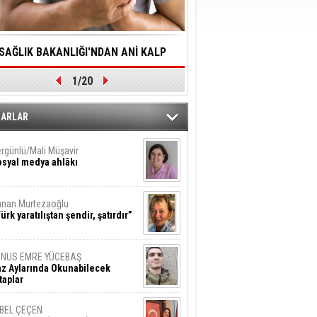
SAĞLIK BAKANLIĞI'NDAN ANİ KALP
YALNIZLIK YAŞLI BİREY
1/20
DURMALARINA HIZLI MÜDAHALE
SORUNLARA NEDEN OL
DİLMESİNE YÖNELİK ÖNLENMESİ İÇİN
ZARLAR
ÖNEMLİ ADIM
rgünlü/Mali Müşavir
syal medya ahlâkı
nan Murtezaoğlu
ürk yaratılıştan şendir, şatırdır”
UNUS EMRE YÜCEBAŞ
z Aylarında Okunabilecek
taplar
İBEL ÇEÇEN