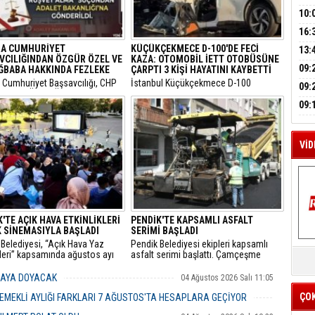
A
HES
BAŞ
10:
OPE
16:
İLK
M
YOĞ
A CUMHURİYET
KÜÇÜKÇEKMECE D-100'DE FECİ
13:
A
VCILIĞINDAN ÖZGÜR ÖZEL VE
KAZA: OTOMOBİL İETT OTOBÜSÜNE
ERS
09:
AĞBABA HAKKINDA FEZLEKE
ÇARPTI 3 KİŞİ HAYATINI KAYBETTİ
a Cumhuriyet Başsavcılığı, CHP
​İstanbul Küçükçekmece D-100
BEŞ
09:
Başkanı Özgür Özel ile CHP
Karayolu Edirne istikametinde
BÜY
 Milletvekili Veli Ağbaba
sürücüsünün kimliği henüz tespit
09:
aki yasal incelemelerin
edilemeyen 34 BLN 100 plakalı
KAM
ndığını ve her iki isim için de
otomobil, önünde seyreden bir İETT
mazlıklarının kaldırılması
otobüsüne arkadan hızla çarptı.
VİD
le fezleke hazırlandığını
u.
'TE AÇIK HAVA ETKİNLİKLERİ
PENDİK'TE KAPSAMLI ASFALT
 SİNEMASIYLA BAŞLADI
SERİMİ BAŞLADI
Belediyesi, “Açık Hava Yaz
Pendik Belediyesi ekipleri kapsamlı
K
kleri” kapsamında ağustos ayı
asfalt serimi başlattı. Çamçeşme
Y
a çocuk sineması, sinema
Mahallesi Aydınlı Caddesi’nde çalışan
i ve açık hava tiyatrolarıyla
ekipler, caddenin Kemalpaşa ile Misakı
MAYA DOYACAK
04 Ağustos 2026 Salı 11:05
İZ
şları kültür ve sanat
Milli Caddeleri arasında kalan yaklaşık
klerinde buluşturuyor.
400 metrelik bölümü ile caddeye bağlı
ÇO
EMEKLİ AYLIĞI FARKLARI 7 AĞUSTOS'TA HESAPLARA GEÇİYOR
ara sokakları asfaltlıyor.
04 Ağustos 2026 Salı 10:43