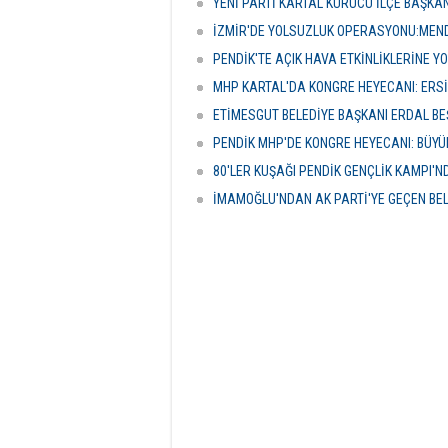
YENİ PARTİ KARTAL KURUCU İLÇE BAŞKA
verdi.
İZMİR'DE YOLSUZLUK OPERASYONU:MENDE
PENDİK'TE AÇIK HAVA ETKİNLİKLERİNE YO
MHP KARTAL'DA KONGRE HEYECANI: ERS
ETİMESGUT BELEDİYE BAŞKANI ERDAL BE
PENDİK MHP'DE KONGRE HEYECANI: BÜY
80'LER KUŞAĞI PENDİK GENÇLİK KAMPI'
İMAMOĞLU'NDAN AK PARTİ'YE GEÇEN BE