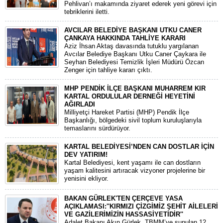
Pehlivan’ı makamında ziyaret ederek yeni görevi için
tebriklerini iletti.
AVCILAR BELEDİYE BAŞKANI UTKU CANER
ÇANKAYA HAKKINDA TAHLİYE KARARI
​Aziz İhsan Aktaş davasında tutuklu yargılanan
Avcılar Belediye Başkanı Utku Caner Çaykara ile
Seyhan Belediyesi Temizlik İşleri Müdürü Özcan
Zenger için tahliye kararı çıktı.
MHP PENDİK İLÇE BAŞKANI MUHARREM KIR
KARTAL ORDULULAR DERNEĞİ HEYETİNİ
AĞIRLADI
​Milliyetçi Hareket Partisi (MHP) Pendik İlçe
Başkanlığı, bölgedeki sivil toplum kuruluşlarıyla
temaslarını sürdürüyor.
KARTAL BELEDİYESİ’NDEN CAN DOSTLAR İÇİN
DEV YATIRIM!
Kartal Belediyesi, kent yaşamı ile can dostların
yaşam kalitesini artıracak vizyoner projelerine bir
yenisini ekliyor.
BAKAN GÜRLEK'TEN ÇERÇEVE YASA
AÇIKLAMASI:''KIRMIZI ÇİZGİMİZ ŞEHİT AİLELERİ
VE GAZİLERİMİZİN HASSASİYETİDİR''
Adalet Bakanı Akın Gürlek, TBMM’ye sunulan 12