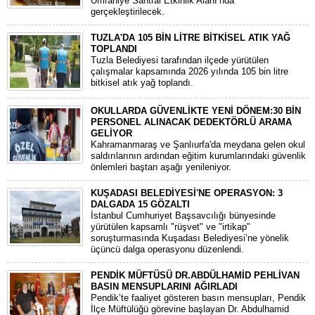
Ümraniye Santral Etkinlik Alanı’nda
gerçekleştirilecek.
TUZLA'DA 105 BİN LİTRE BİTKİSEL ATIK YAĞ
TOPLANDI
Tuzla Belediyesi tarafından ilçede yürütülen
çalışmalar kapsamında 2026 yılında 105 bin litre
bitkisel atık yağ toplandı.
OKULLARDA GÜVENLİKTE YENİ DÖNEM:30 BİN
PERSONEL ALINACAK DEDEKTÖRLÜ ARAMA
GELİYOR
​Kahramanmaraş ve Şanlıurfa'da meydana gelen okul
saldırılarının ardından eğitim kurumlarındaki güvenlik
önlemleri baştan aşağı yenileniyor.
KUŞADASI BELEDİYESİ'NE OPERASYON: 3
DALGADA 15 GÖZALTI
​İstanbul Cumhuriyet Başsavcılığı bünyesinde
yürütülen kapsamlı "rüşvet" ve "irtikap"
soruşturmasında Kuşadası Belediyesi’ne yönelik
üçüncü dalga operasyonu düzenlendi.
PENDİK MÜFTÜSÜ DR.ABDÜLHAMİD PEHLİVAN
BASIN MENSUPLARINI AĞIRLADI
​Pendik’te faaliyet gösteren basın mensupları, Pendik
İlçe Müftülüğü görevine başlayan Dr. Abdulhamid