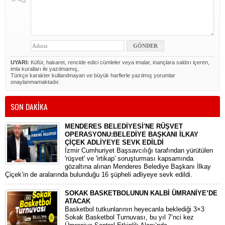
UYARI:
Küfür, hakaret, rencide edici cümleler veya imalar, inançlara saldırı içeren,
imla kuralları ile yazılmamış,
Türkçe karakter kullanılmayan ve büyük harflerle yazılmış yorumlar
onaylanmamaktadır.
SON DAKİKA
MENDERES BELEDİYESİ'NE RÜŞVET
OPERASYONU:BELEDİYE BAŞKANI İLKAY
ÇİÇEK ADLİYEYE SEVK EDİLDİ
​İzmir Cumhuriyet Başsavcılığı tarafından yürütülen
'rüşvet' ve 'irtikap' soruşturması kapsamında
gözaltına alınan Menderes Belediye Başkanı İlkay
Çiçek’in de aralarında bulunduğu 16 şüpheli adliyeye sevk edildi.
SOKAK BASKETBOLUNUN KALBİ ÜMRANİYE’DE
ATACAK
Basketbol tutkunlarının heyecanla beklediği 3×3
Sokak Basketbol Turnuvası, bu yıl 7’nci kez