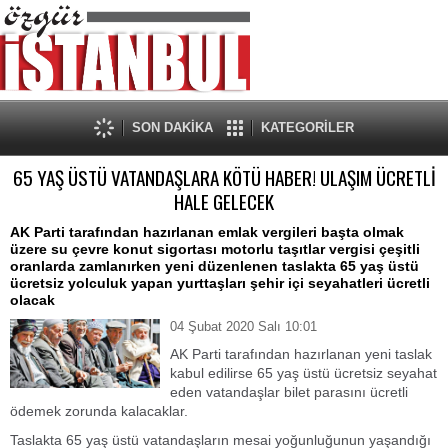
SON DAKİKA
KATEGORİLER
65 YAŞ ÜSTÜ VATANDAŞLARA KÖTÜ HABER! ULAŞIM ÜCRETLİ
HALE GELECEK
AK Parti tarafından hazırlanan emlak vergileri başta olmak
üzere su çevre konut sigortası motorlu taşıtlar vergisi çeşitli
oranlarda zamlanırken yeni düzenlenen taslakta 65 yaş üstü
ücretsiz yolculuk yapan yurttaşları şehir içi seyahatleri ücretli
olacak
04 Şubat 2020 Salı 10:01
AK Parti tarafından hazırlanan yeni taslak
kabul edilirse 65 yaş üstü ücretsiz seyahat
eden vatandaşlar bilet parasını ücretli
ödemek zorunda kalacaklar.
Taslakta 65 yaş üstü vatandaşların mesai yoğunluğunun yaşandığı