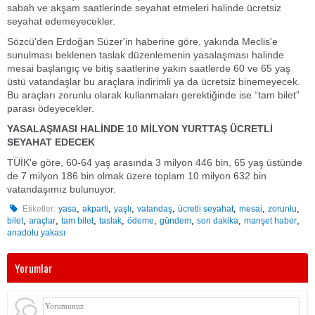
sabah ve akşam saatlerinde seyahat etmeleri halinde ücretsiz
seyahat edemeyecekler.
Sözcü'den Erdoğan Süzer'in haberine göre, yakında Meclis'e
sunulması beklenen taslak düzenlemenin yasalaşması halinde
mesai başlangıç ve bitiş saatlerine yakın saatlerde 60 ve 65 yaş
üstü vatandaşlar bu araçlara indirimli ya da ücretsiz binemeyecek.
Bu araçları zorunlu olarak kullanmaları gerektiğinde ise “tam bilet”
parası ödeyecekler.
YASALAŞMASI HALİNDE 10 MİLYON YURTTAŞ ÜCRETLİ
SEYAHAT EDECEK
TÜİK'e göre, 60-64 yaş arasında 3 milyon 446 bin, 65 yaş üstünde
de 7 milyon 186 bin olmak üzere toplam 10 milyon 632 bin
vatandaşımız bulunuyor.
,
,
,
,
,
,
,
Etiketler:
yasa
akparti
yaşlı
vatandaş
ücretli seyahat
mesai
zorunlu
,
,
,
,
,
,
,
,
bilet
araçlar
tam bilet
taslak
ödeme
gündem
son dakika
manşet haber
anadolu yakası
Yorumlar