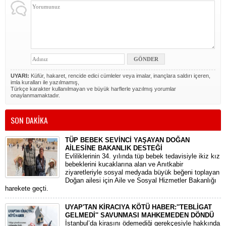
UYARI:
Küfür, hakaret, rencide edici cümleler veya imalar, inançlara saldırı içeren,
imla kuralları ile yazılmamış,
Türkçe karakter kullanılmayan ve büyük harflerle yazılmış yorumlar
onaylanmamaktadır.
SON DAKİKA
TÜP BEBEK SEVİNCİ YAŞAYAN DOĞAN
AİLESİNE BAKANLIK DESTEĞİ
​Evliliklerinin 34. yılında tüp bebek tedavisiyle ikiz kız
bebeklerini kucaklarına alan ve Anıtkabir
ziyaretleriyle sosyal medyada büyük beğeni toplayan
Doğan ailesi için Aile ve Sosyal Hizmetler Bakanlığı
harekete geçti.
UYAP'TAN KİRACIYA KÖTÜ HABER:''TEBLİGAT
GELMEDİ'' SAVUNMASI MAHKEMEDEN DÖNDÜ
​İstanbul’da kirasını ödemediği gerekçesiyle hakkında