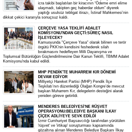
icra takibi başlatılan bir kiracının “Ödeme emri elime
ulaşmadı, takipten geç haberdar oldum” diyerek
yaptığı usulsüz tebligat itirazı, İstinaf Mahkemesi’nin
dikkat çekici kararıyla sonuçsuz kaldı.
ÇERÇEVE YASA TEKLİFİ ADALET
KOMİSYONU'NDAN GEÇTİ:SÜREÇ NASIL
İŞLEYECEK?
​Kamuoyunda "Çerçeve Yasa" olarak bilinen ve terör
örgütü PKK'nin kendisini feshederek silah
bırakmasını hedefleyen Milli Dayanışma ve
Toplumsal Bütünlüğün Güçlendirilmesine Dair Kanun Teklifi, TBMM Adalet
Komisyonu'nda kabul edildi.
MHP PENDİK'TE MUHARREM KIR DÖNEMİ
DEVAM EDİYOR
​Milliyetçi Hareket Partisi (MHP) Pendik İlçe
Teşkilatı’nın düzenlediği Olağan Kongre’de mevcut
başkan Muharrem Kır, delegelerin desteğini alarak
yeniden göreve getirildi.
MENDERES BELEDİYESİ'NE RÜŞVET
OPERASYONU:BELEDİYE BAŞKANI İLKAY
ÇİÇEK ADLİYEYE SEVK EDİLDİ
​İzmir Cumhuriyet Başsavcılığı tarafından yürütülen
'rüşvet' ve 'irtikap' soruşturması kapsamında
gözaltına alınan Menderes Belediye Başkanı İlkay