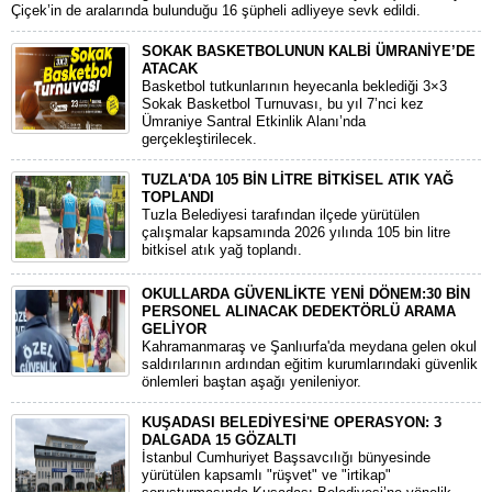
Çiçek’in de aralarında bulunduğu 16 şüpheli adliyeye sevk edildi.
SOKAK BASKETBOLUNUN KALBİ ÜMRANİYE’DE
ATACAK
Basketbol tutkunlarının heyecanla beklediği 3×3
Sokak Basketbol Turnuvası, bu yıl 7’nci kez
Ümraniye Santral Etkinlik Alanı’nda
gerçekleştirilecek.
TUZLA'DA 105 BİN LİTRE BİTKİSEL ATIK YAĞ
TOPLANDI
Tuzla Belediyesi tarafından ilçede yürütülen
çalışmalar kapsamında 2026 yılında 105 bin litre
bitkisel atık yağ toplandı.
OKULLARDA GÜVENLİKTE YENİ DÖNEM:30 BİN
PERSONEL ALINACAK DEDEKTÖRLÜ ARAMA
GELİYOR
​Kahramanmaraş ve Şanlıurfa'da meydana gelen okul
saldırılarının ardından eğitim kurumlarındaki güvenlik
önlemleri baştan aşağı yenileniyor.
KUŞADASI BELEDİYESİ'NE OPERASYON: 3
DALGADA 15 GÖZALTI
​İstanbul Cumhuriyet Başsavcılığı bünyesinde
yürütülen kapsamlı "rüşvet" ve "irtikap"