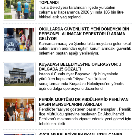
TOPLANDI
Tuzla Belediyesi tarafından ilçede yürütülen
çalışmalar kapsamında 2026 yılında 105 bin litre
bitkisel atık yağ toplandı.
OKULLARDA GÜVENLİKTE YENİ DÖNEM:30 BİN
PERSONEL ALINACAK DEDEKTÖRLÜ ARAMA
GELİYOR
​Kahramanmaraş ve Şanlıurfa'da meydana gelen okul
saldırılarının ardından eğitim kurumlarındaki güvenlik
önlemleri baştan aşağı yenileniyor.
KUŞADASI BELEDİYESİ'NE OPERASYON: 3
DALGADA 15 GÖZALTI
​İstanbul Cumhuriyet Başsavcılığı bünyesinde
yürütülen kapsamlı "rüşvet" ve "irtikap"
soruşturmasında Kuşadası Belediyesi’ne yönelik
üçüncü dalga operasyonu düzenlendi.
PENDİK MÜFTÜSÜ DR.ABDÜLHAMİD PEHLİVAN
BASIN MENSUPLARINI AĞIRLADI
​Pendik’te faaliyet gösteren basın mensupları, Pendik
İlçe Müftülüğü görevine başlayan Dr. Abdulhamid
Pehlivan’ı makamında ziyaret ederek yeni görevi için
tebriklerini iletti.
AVCILAR BELEDİYE BAŞKANI UTKU CANER