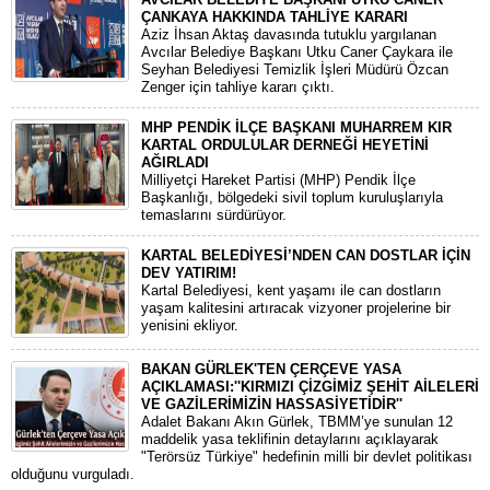
ÇANKAYA HAKKINDA TAHLİYE KARARI
​Aziz İhsan Aktaş davasında tutuklu yargılanan
Avcılar Belediye Başkanı Utku Caner Çaykara ile
Seyhan Belediyesi Temizlik İşleri Müdürü Özcan
Zenger için tahliye kararı çıktı.
MHP PENDİK İLÇE BAŞKANI MUHARREM KIR
KARTAL ORDULULAR DERNEĞİ HEYETİNİ
AĞIRLADI
​Milliyetçi Hareket Partisi (MHP) Pendik İlçe
Başkanlığı, bölgedeki sivil toplum kuruluşlarıyla
temaslarını sürdürüyor.
KARTAL BELEDİYESİ’NDEN CAN DOSTLAR İÇİN
DEV YATIRIM!
Kartal Belediyesi, kent yaşamı ile can dostların
yaşam kalitesini artıracak vizyoner projelerine bir
yenisini ekliyor.
BAKAN GÜRLEK'TEN ÇERÇEVE YASA
AÇIKLAMASI:''KIRMIZI ÇİZGİMİZ ŞEHİT AİLELERİ
VE GAZİLERİMİZİN HASSASİYETİDİR''
Adalet Bakanı Akın Gürlek, TBMM’ye sunulan 12
maddelik yasa teklifinin detaylarını açıklayarak
"Terörsüz Türkiye" hedefinin milli bir devlet politikası
olduğunu vurguladı.