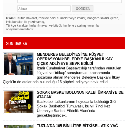
UYARI:
Küfür, hakaret, rencide edici cümleler veya imalar, inançlara saldırı içeren,
imla kuralları ile yazılmamış,
Türkçe karakter kullanılmayan ve büyük harflerle yazılmış yorumlar
onaylanmamaktadır.
SON DAKİKA
MENDERES BELEDİYESİ'NE RÜŞVET
OPERASYONU:BELEDİYE BAŞKANI İLKAY
ÇİÇEK ADLİYEYE SEVK EDİLDİ
​İzmir Cumhuriyet Başsavcılığı tarafından yürütülen
'rüşvet' ve 'irtikap' soruşturması kapsamında
gözaltına alınan Menderes Belediye Başkanı İlkay
Çiçek’in de aralarında bulunduğu 16 şüpheli adliyeye sevk edildi.
SOKAK BASKETBOLUNUN KALBİ ÜMRANİYE’DE
ATACAK
Basketbol tutkunlarının heyecanla beklediği 3×3
Sokak Basketbol Turnuvası, bu yıl 7’nci kez
Ümraniye Santral Etkinlik Alanı’nda
gerçekleştirilecek.
TUZLA'DA 105 BİN LİTRE BİTKİSEL ATIK YAĞ