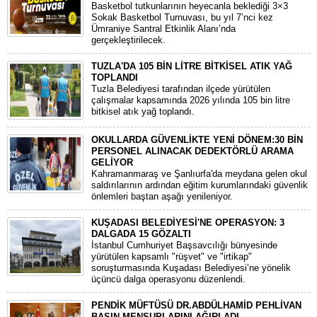
Basketbol tutkunlarının heyecanla beklediği 3×3
Sokak Basketbol Turnuvası, bu yıl 7’nci kez
Ümraniye Santral Etkinlik Alanı’nda
gerçekleştirilecek.
TUZLA'DA 105 BİN LİTRE BİTKİSEL ATIK YAĞ
TOPLANDI
Tuzla Belediyesi tarafından ilçede yürütülen
çalışmalar kapsamında 2026 yılında 105 bin litre
bitkisel atık yağ toplandı.
OKULLARDA GÜVENLİKTE YENİ DÖNEM:30 BİN
PERSONEL ALINACAK DEDEKTÖRLÜ ARAMA
GELİYOR
​Kahramanmaraş ve Şanlıurfa'da meydana gelen okul
saldırılarının ardından eğitim kurumlarındaki güvenlik
önlemleri baştan aşağı yenileniyor.
KUŞADASI BELEDİYESİ'NE OPERASYON: 3
DALGADA 15 GÖZALTI
​İstanbul Cumhuriyet Başsavcılığı bünyesinde
yürütülen kapsamlı "rüşvet" ve "irtikap"
soruşturmasında Kuşadası Belediyesi’ne yönelik
üçüncü dalga operasyonu düzenlendi.
PENDİK MÜFTÜSÜ DR.ABDÜLHAMİD PEHLİVAN
BASIN MENSUPLARINI AĞIRLADI