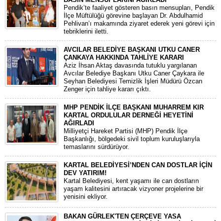
​Pendik’te faaliyet gösteren basın mensupları, Pendik
İlçe Müftülüğü görevine başlayan Dr. Abdulhamid
Pehlivan’ı makamında ziyaret ederek yeni görevi için
tebriklerini iletti.
AVCILAR BELEDİYE BAŞKANI UTKU CANER
ÇANKAYA HAKKINDA TAHLİYE KARARI
​Aziz İhsan Aktaş davasında tutuklu yargılanan
Avcılar Belediye Başkanı Utku Caner Çaykara ile
Seyhan Belediyesi Temizlik İşleri Müdürü Özcan
Zenger için tahliye kararı çıktı.
MHP PENDİK İLÇE BAŞKANI MUHARREM KIR
KARTAL ORDULULAR DERNEĞİ HEYETİNİ
AĞIRLADI
​Milliyetçi Hareket Partisi (MHP) Pendik İlçe
Başkanlığı, bölgedeki sivil toplum kuruluşlarıyla
temaslarını sürdürüyor.
KARTAL BELEDİYESİ’NDEN CAN DOSTLAR İÇİN
DEV YATIRIM!
Kartal Belediyesi, kent yaşamı ile can dostların
yaşam kalitesini artıracak vizyoner projelerine bir
yenisini ekliyor.
BAKAN GÜRLEK'TEN ÇERÇEVE YASA