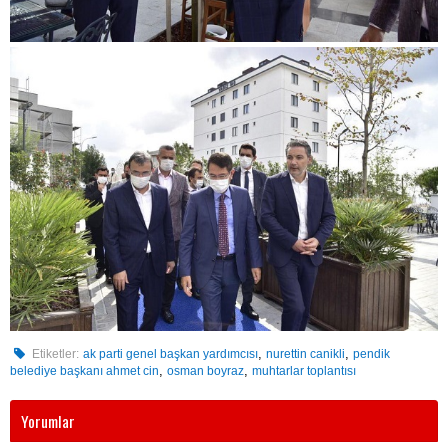
,
,
Etiketler:
ak parti genel başkan yardımcısı
nurettin canikli
pendik
,
,
belediye başkanı ahmet cin
osman boyraz
muhtarlar toplantısı
Yorumlar