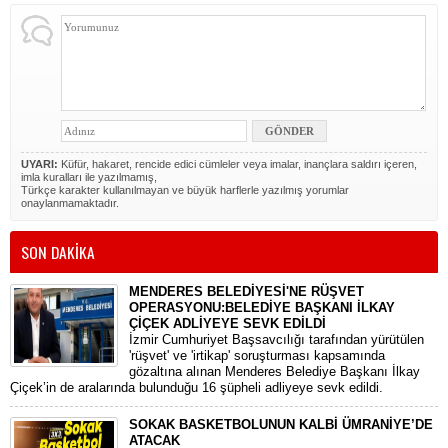
UYARI:
Küfür, hakaret, rencide edici cümleler veya imalar, inançlara saldırı içeren,
imla kuralları ile yazılmamış,
Türkçe karakter kullanılmayan ve büyük harflerle yazılmış yorumlar
onaylanmamaktadır.
SON DAKİKA
MENDERES BELEDİYESİ'NE RÜŞVET
OPERASYONU:BELEDİYE BAŞKANI İLKAY
ÇİÇEK ADLİYEYE SEVK EDİLDİ
​İzmir Cumhuriyet Başsavcılığı tarafından yürütülen
'rüşvet' ve 'irtikap' soruşturması kapsamında
gözaltına alınan Menderes Belediye Başkanı İlkay
Çiçek’in de aralarında bulunduğu 16 şüpheli adliyeye sevk edildi.
SOKAK BASKETBOLUNUN KALBİ ÜMRANİYE’DE
ATACAK