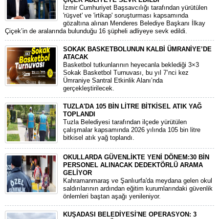
​İzmir Cumhuriyet Başsavcılığı tarafından yürütülen
'rüşvet' ve 'irtikap' soruşturması kapsamında
gözaltına alınan Menderes Belediye Başkanı İlkay
Çiçek’in de aralarında bulunduğu 16 şüpheli adliyeye sevk edildi.
SOKAK BASKETBOLUNUN KALBİ ÜMRANİYE’DE
ATACAK
Basketbol tutkunlarının heyecanla beklediği 3×3
Sokak Basketbol Turnuvası, bu yıl 7’nci kez
Ümraniye Santral Etkinlik Alanı’nda
gerçekleştirilecek.
TUZLA'DA 105 BİN LİTRE BİTKİSEL ATIK YAĞ
TOPLANDI
Tuzla Belediyesi tarafından ilçede yürütülen
çalışmalar kapsamında 2026 yılında 105 bin litre
bitkisel atık yağ toplandı.
OKULLARDA GÜVENLİKTE YENİ DÖNEM:30 BİN
PERSONEL ALINACAK DEDEKTÖRLÜ ARAMA
GELİYOR
​Kahramanmaraş ve Şanlıurfa'da meydana gelen okul
saldırılarının ardından eğitim kurumlarındaki güvenlik
önlemleri baştan aşağı yenileniyor.
KUŞADASI BELEDİYESİ'NE OPERASYON: 3