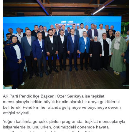
AK Parti Pendik İlçe Başkanı Özer Sarıkaya ise teşkilat
mensuplarıyla birlikte büyük bir aile olarak bir araya geldiklerini
belirterek, Pendik’in her alanda gelişmeye ve büyümeye devam
ettiğini söyledi.
Yoğun katılımla gerçekleştirilen programda, teşkilat mensuplarıyla
istişarelerde bulunulurken, önümüzdeki dönemde hayata