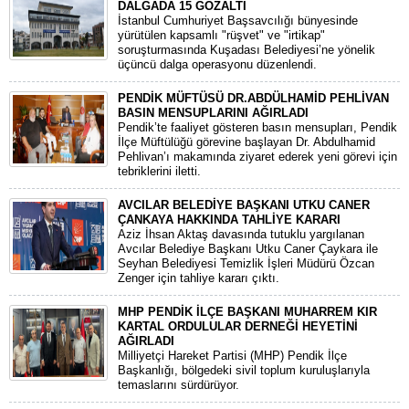
DALGADA 15 GÖZALTI
​İstanbul Cumhuriyet Başsavcılığı bünyesinde
yürütülen kapsamlı "rüşvet" ve "irtikap"
soruşturmasında Kuşadası Belediyesi’ne yönelik
üçüncü dalga operasyonu düzenlendi.
PENDİK MÜFTÜSÜ DR.ABDÜLHAMİD PEHLİVAN
BASIN MENSUPLARINI AĞIRLADI
​Pendik’te faaliyet gösteren basın mensupları, Pendik
İlçe Müftülüğü görevine başlayan Dr. Abdulhamid
Pehlivan’ı makamında ziyaret ederek yeni görevi için
tebriklerini iletti.
AVCILAR BELEDİYE BAŞKANI UTKU CANER
ÇANKAYA HAKKINDA TAHLİYE KARARI
​Aziz İhsan Aktaş davasında tutuklu yargılanan
Avcılar Belediye Başkanı Utku Caner Çaykara ile
Seyhan Belediyesi Temizlik İşleri Müdürü Özcan
Zenger için tahliye kararı çıktı.
MHP PENDİK İLÇE BAŞKANI MUHARREM KIR
KARTAL ORDULULAR DERNEĞİ HEYETİNİ
AĞIRLADI
​Milliyetçi Hareket Partisi (MHP) Pendik İlçe
Başkanlığı, bölgedeki sivil toplum kuruluşlarıyla
temaslarını sürdürüyor.