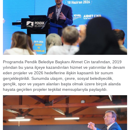
Programda Pendik Belediye Başkanı Ahmet Cin tarafından, 2019
yılından bu yana ilçeye kazandırılan hizmet ve yatırımlar ile devam
eden projeler ve 2026 hedeflerine ilişkin kapsamlı bir sunum
gerçekleştirildi. Sunumda ulaşım, çevre, sosyal belediyecilik,
gençlik, spor ve yaşam alanları başta olmak üzere birçok alanda
hayata geçirilen projeler teşkilat mensuplarıyla paylaşıldı.