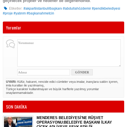
geçirilecek projeler ve hedefler de değerlendirildi.
Etiketler:
#akpartiistanbulilbaşkanı #abdullahözdemir #pendikbelediyesi
#proje #yatırım #başkanahmetcin
Yorumlar
UYARI:
Küfür, hakaret, rencide edici cümleler veya imalar, inançlara saldırı içeren,
imla kuralları ile yazılmamış,
Türkçe karakter kullanılmayan ve büyük harflerle yazılmış yorumlar
onaylanmamaktadır.
SON DAKİKA
MENDERES BELEDİYESİ'NE RÜŞVET
OPERASYONU:BELEDİYE BAŞKANI İLKAY
ÇİÇEK ADLİYEYE SEVK EDİLDİ