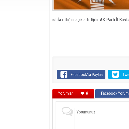
istifa ettiğini açıkladı. Iğdır AK Parti İl B
Facebook'ta Paylaş
Twe
Yorumlar
0
Facebook Yoruml