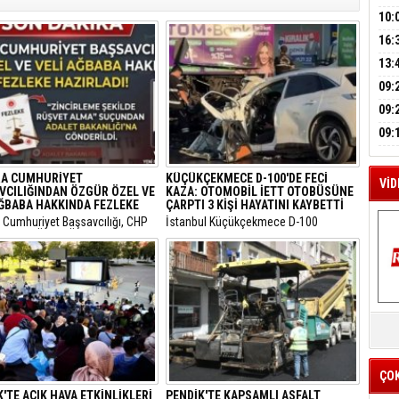
A
HES
BAŞ
10:
OPE
16:
İLK
M
YOĞ
13:
A
ERS
09:
BEŞ
09:
BÜY
09:
KAM
A CUMHURİYET
KÜÇÜKÇEKMECE D-100'DE FECİ
VİD
VCILIĞINDAN ÖZGÜR ÖZEL VE
KAZA: OTOMOBİL İETT OTOBÜSÜNE
AĞBABA HAKKINDA FEZLEKE
ÇARPTI 3 KİŞİ HAYATINI KAYBETTİ
a Cumhuriyet Başsavcılığı, CHP
​İstanbul Küçükçekmece D-100
Başkanı Özgür Özel ile CHP
Karayolu Edirne istikametinde
 Milletvekili Veli Ağbaba
sürücüsünün kimliği henüz tespit
aki yasal incelemelerin
edilemeyen 34 BLN 100 plakalı
ndığını ve her iki isim için de
otomobil, önünde seyreden bir İETT
mazlıklarının kaldırılması
otobüsüne arkadan hızla çarptı.
le fezleke hazırlandığını
K
u.
Y
İZ
ÇO
'TE AÇIK HAVA ETKİNLİKLERİ
PENDİK'TE KAPSAMLI ASFALT