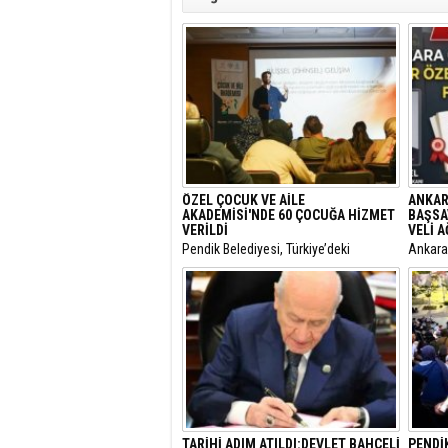
ÖZEL ÇOCUK VE AİLE
ANKAR
AKADEMİSİ'NDE 60 ÇOCUĞA HİZMET
BAŞSA
VERİLDİ
VELİ 
Pendik Belediyesi, Türkiye’deki
​Ankar
belediyeler içinde ilk ve tek olma
Genel 
özelliği taşıyan “Özel Çocuk ve Aile
Malatya
Akademisi”nin ilk dönemini
hakkınd
tamamladı.
tamamla
dokunul
istemiy
duyurd
TARİHİ ADIM ATILDI:DEVLET BAHÇELİ
PENDİK