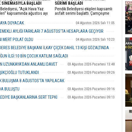
 SİNEMASIYLA BAŞLADI
SERİMİ BAŞLADI
Belediyesi, “Açık Hava Yaz
Pendik Belediyesi ekipleri kapsamlı
kleri” kapsamında ağustos ayı
asfalt serimi başlattı. Çamçeşme
a çocuk sineması, sinema
Mahallesi Aydınlı Caddesi’nde çalışan
i ve açık hava tiyatrolarıyla
ekipler, caddenin Kemalpaşa ile Misakı
MAYA DOYACAK
04 Ağustos 2026 Salı 11:05
şları kültür ve sanat
Milli Caddeleri arasında kalan yaklaşık
klerinde buluşturuyor.
400 metrelik bölümü ile caddeye bağlı
EMEKLİ AYLIĞI FARKLARI 7 AĞUSTOS'TA HESAPLARA GEÇİYOR
ara sokakları asfaltlıyor.
04 Ağustos 2026 Salı 10:43
NI MERT POLAT OLDU
04 Ağustos 2026 Salı 10:23
RES BELEDİYE BAŞKANI İLKAY ÇİÇEK DAHİL 13 KİŞİ GÖZALTINDA
04 Ağustos 2026 Salı 10:02
ĞUN İLGİ:10 BİN ÇOCUK KATILIM SAĞLADI
03 Ağustos 2026 Pazartesi 16:31
İN UZUNKAYA'DAN ANLAMLI DAVET
03 Ağustos 2026 Pazartesi 13:48
ŞİKÇİOĞLU TUTUKLANDI
03 Ağustos 2026 Pazartesi 09:26
ÜK BULUŞMA 8 AĞUSTOS'TA YAPILACAK
03 Ağustos 2026 Pazartesi 09:23
NDA BULUŞTU
03 Ağustos 2026 Pazartesi 09:16
LEDİYE BAŞKANLARINA SERT TEPKİ
03 Ağustos 2026 Pazartesi 09:13