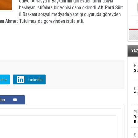
ediyor.Amasya İl Başkanı'nın görevden alınmasıyla
başlayan istifalara bir yenisi daha eklendi. AK Parti Siirt
İl Başkanı sosyal medyada yaptığı duyuruda görevden
aşkanı Ahmet Tutulmaz da görevinden istifa etti.
E
YA
He
So
etle
LinkedIn
Ca
“T
arı
Y
Ya
Ki
S