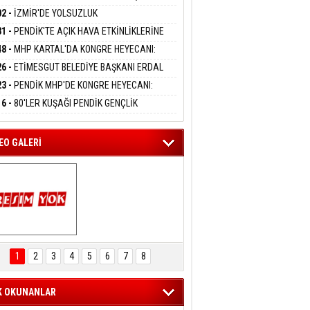
DANMAK
APLARA GEÇİYOR
KANI MERT POLAT OLDU
02 -
İZMİR'DE YOLSUZLUK
RASYONU:MENDERES BELEDİYE BAŞKANI
31 -
PENDİK'TE AÇIK HAVA ETKİNLİKLERİNE
AY ÇİÇEK DAHİL 13 KİŞİ GÖZALTINDA
eltem Kaynas
UN İLGİ:10 BİN ÇOCUK KATILIM SAĞLADI
48 -
MHP KARTAL'DA KONGRE HEYECANI:
FFETMEYECEĞİM!
İN UZUNKAYA'DAN ANLAMLI DAVET
26 -
ETİMESGUT BELEDİYE BAŞKANI ERDAL
İKÇİOĞLU TUTUKLANDI
23 -
PENDİK MHP'DE KONGRE HEYECANI:
ÜK BULUŞMA 8 AĞUSTOS'TA YAPILACAK
16 -
80'LER KUŞAĞI PENDİK GENÇLİK
PI'NDA BULUŞTU
EO GALERİ
ARTAL ENGELSİZ 
AŞAM FESTİVALİ 
1
2
3
4
5
6
7
8
KONSERİ 
LEYİCİLERİ MEST 
ETTİ
K OKUNANLAR