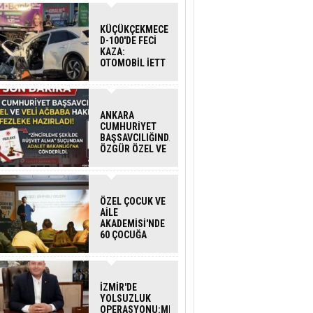
KÜÇÜKÇEKMECE
D-100'DE FECİ
KAZA:
OTOMOBİL İETT
OTOBÜSÜNE
ÇARPTI 3 KİŞİ
HAYATINI
KAYBETTİ
ANKARA
CUMHURİYET
BAŞSAVCILIĞINDAN
ÖZGÜR ÖZEL VE
VELİ AĞBABA
HAKKINDA
FEZLEKE
ÖZEL ÇOCUK VE
AİLE
AKADEMİSİ'NDE
60 ÇOCUĞA
HİZMET VERİLDİ
İZMİR'DE
YOLSUZLUK
OPERASYONU:MENDERES