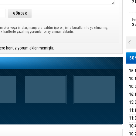
Z
Em
S
mleler veya imalar, inançlara saldırı içeren, imla kuralları ile yazılmamış,
ük harflerle yazılmış yorumlar onaylanmamaktadır.
A
Ka
ere henüz yorum eklenmemiştir.
Şi
SON
Şi
B
15:
ÇOC
10:
BAŞ
10:
Ha
AĞB
Bi
OTO
16:
HAY
'TE
15:
İMZ
ÇOC
11:
Ez
S
BAŞ
11:
SİN
10:
EME
B
10: