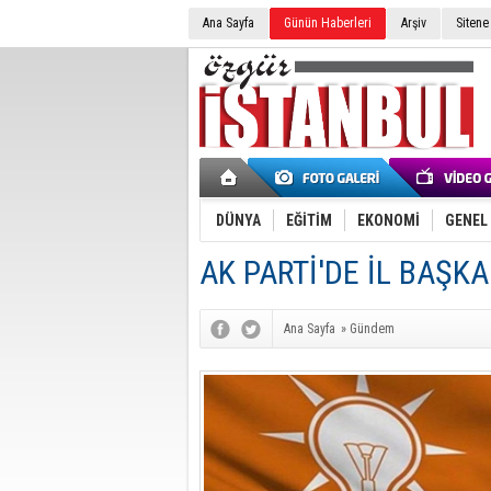
Ana Sayfa
Günün Haberleri
Arşiv
Sitene
DÜNYA
EĞİTİM
EKONOMİ
GENEL
AK PARTİ'DE İL BAŞK
Ana Sayfa
»
Gündem