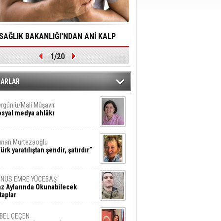
SAĞLIK BAKANLIĞI'NDAN ANİ KALP
YALNIZLIK YAŞLI BİREY
1/20
DURMALARINA HIZLI MÜDAHALE
SORUNLARA NEDEN OL
DİLMESİNE YÖNELİK ÖNLENMESİ İÇİN
ZARLAR
ÖNEMLİ ADIM
rgünlü/Mali Müşavir
syal medya ahlâkı
nan Murtezaoğlu
ürk yaratılıştan şendir, şatırdır”
UNUS EMRE YÜCEBAŞ
z Aylarında Okunabilecek
taplar
İBEL ÇEÇEN