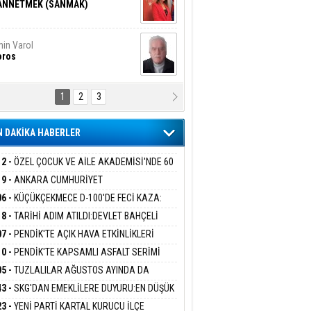
ANNETMEK (SANMAK)
in Varol
oros
1
2
3
NALİZ/ ODABAŞ
ranlık DNA Kuşaklararası
ddetin Biyolojik Faturası
 DAKİKA HABERLER
yar Adıyaman
en Bu Sahaya Sığmazam
12 -
ÖZEL ÇOCUK VE AİLE AKADEMİSİ'NDE 60
UĞA HİZMET VERİLDİ
19 -
ANKARA CUMHURİYET
SAVCILIĞINDAN ÖZGÜR ÖZEL VE VELİ
06 -
KÜÇÜKÇEKMECE D-100'DE FECİ KAZA:
san Ali Çölük
ABA HAKKINDA FEZLEKE
r Satırın İçindeki İnsan
MOBİL İETT OTOBÜSÜNE ÇARPTI 3 KİŞİ
18 -
TARİHİ ADIM ATILDI:DEVLET BAHÇELİ
ATINI KAYBETTİ
RÖRSÜZ TÜRKİYE' ÇERÇEVE YASA TEKLİFİNİ
07 -
PENDİK'TE AÇIK HAVA ETKİNLİKLERİ
ALADI
UK SİNEMASIYLA BAŞLADI
10 -
PENDİK'TE KAPSAMLI ASFALT SERİMİ
gi Kılıç
İVAS: ATEŞE ATILAN VİCDAN
LADI
05 -
TUZLALILAR AĞUSTOS AYINDA DA
EMAYA DOYACAK
43 -
SKG'DAN EMEKLİLERE DUYURU:EN DÜŞÜK
KLİ AYLIĞI FARKLARI 7 AĞUSTOS'TA
ARIŞ BAŞARSLAN
23 -
YENİ PARTİ KARTAL KURUCU İLÇE