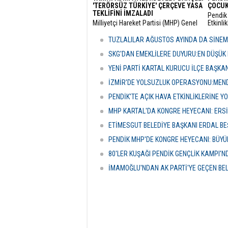
'TERÖRSÜZ TÜRKİYE' ÇERÇEVE YASA
ÇOCUK
TEKLİFİNİ İMZALADI
Pendik 
​Milliyetçi Hareket Partisi (MHP) Genel
Etkinli
Başkanı Devlet Bahçeli, kamuoyunda
boyunc
"Terörsüz Türkiye" süreci olarak
geceler
TUZLALILAR AĞUSTOS AYINDA DA SİNE
adlandırılan mevzuat çalışması
vatanda
kapsamındaki çerçeve yasa teklifini
etkinli
SKG'DAN EMEKLİLERE DUYURU:EN DÜŞÜK 
TBMM'de imzalayarak resmi onayını
YENİ PARTİ KARTAL KURUCU İLÇE BAŞKA
verdi.
İZMİR'DE YOLSUZLUK OPERASYONU:MENDE
PENDİK'TE AÇIK HAVA ETKİNLİKLERİNE YO
MHP KARTAL'DA KONGRE HEYECANI: ERS
ETİMESGUT BELEDİYE BAŞKANI ERDAL BE
PENDİK MHP'DE KONGRE HEYECANI: BÜY
80'LER KUŞAĞI PENDİK GENÇLİK KAMPI'
İMAMOĞLU'NDAN AK PARTİ'YE GEÇEN BE