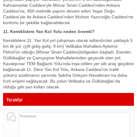
Kahramanlar Caddesi’yle Mimar Sinan Caddesi’nden Ankara
Caddesi’ne, 850 metrelik yapımı devam eden Yaşar Doğu
Caddesi’yle de Ankara Caddesi’nden Muhsin Yazıcıoğlu Caddesi’ne
konforlu bir şekilde bağlanabilecek.
11.
Kemiklid
ere Yan Kol
Y
ol
u
neden önemli?
Kemiklidere 11. Yan Kol yol çalışması olarak adlandırılan yaklaşık 5
km.lik yol, (çift gidiş-geliş: 9 km) Velibaba Mahallesi Aytemiz
Petrol’ün olduğu (Mimar Sinan Caddesi)bölgeden başladı. Esenler,
Güllübağlar ve Çamçeşme Mahallelerinden geçecek olan yol,
Kavakpınar TEM Bağlantı Yolu’nda inşa edilen yer altı araç geçidine
bağlanacak.11. Dere Yan Kol Yolu, Ankara Caddesi’nin trafik
yükünü azaltmanın yanında Sabiha Gökçen Havalimanı’na daha
hızlı erişimi sağlayacak. Bu yolun Velibaba ve Güllübağlar’da
olduğu gibi yan kolları olacak.
Yorumlar