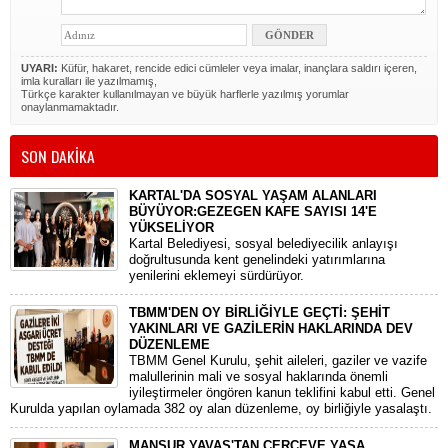
UYARI:
Küfür, hakaret, rencide edici cümleler veya imalar, inançlara saldırı içeren,
imla kuralları ile yazılmamış,
Türkçe karakter kullanılmayan ve büyük harflerle yazılmış yorumlar
onaylanmamaktadır.
SON DAKİKA
KARTAL'DA SOSYAL YAŞAM ALANLARI
BÜYÜYOR:GEZEGEN KAFE SAYISI 14'E
YÜKSELİYOR
Kartal Belediyesi, sosyal belediyecilik anlayışı
doğrultusunda kent genelindeki yatırımlarına
yenilerini eklemeyi sürdürüyor.
TBMM'DEN OY BİRLİĞİYLE GEÇTİ: ŞEHİT
YAKINLARI VE GAZİLERİN HAKLARINDA DEV
DÜZENLEME
​TBMM Genel Kurulu, şehit aileleri, gaziler ve vazife
malullerinin mali ve sosyal haklarında önemli
iyileştirmeler öngören kanun teklifini kabul etti. Genel
Kurulda yapılan oylamada 382 oy alan düzenleme, oy birliğiyle yasalaştı.
MANSUR YAVAŞ'TAN ÇERÇEVE YASA