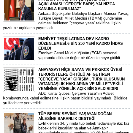
AÇIKLAMASI:''GERÇEK BARIŞ YALNIZCA
KANUNLA KURULMAZ''
​Ankara Büyükşehir Belediye Başkanı Mansur Yavaş,
Türkiye Büyük Millet Meclisi (TBMM) gündemine
gelmesi beklenen “çerçeve yasa” teklifine ilişkin
yazılı bir açıklama yayımladı.
EMNİYET TEŞKİLATINDA DEV KADRO
DÜZENLEMESİ:6 BİN 250 YENİ KADRO İHDAS
EDİLDİ
​Emniyet Genel Müdürlüğünün (EGM) personel
yapısında dikkate değer bir düzenlemeye gidildi.
ANAYASAYI HİÇE SAYAN VE PKK/KCK ÜYESİ
TERÖRİSTLERE ÖRTÜLÜ AF GETİREN
"ÇERÇEVE YASA" GİRİŞİMİ, TÜRK ULUSUNUN
VATANDAŞLIK HAKLARINA VE MİLLETVEKİLİ
YEMİNİNE YÖNELİK AÇIK BİR SALDIRIDIR!
ADD Kartal Şubesi Çerçeve Yasa'nın Adalet
Komisyonunda kabul edilmesine ilişkin basın bildirisi yayımladı. Bildiride
şu ifadelere yer verildi:
TÜP BEBEK SEVİNCİ YAŞAYAN DOĞAN
AİLESİNE BAKANLIK DESTEĞİ
​Evliliklerinin 34. yılında tüp bebek tedavisiyle ikiz kız
bebeklerini kucaklarına alan ve Anıtkabir
ziyaretleriyle sosyal medyada büyük beğeni toplayan