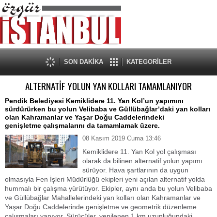
SON DAKİKA
KATEGORİLER
ALTERNATİF YOLUN YAN KOLLARI TAMAMLANIYOR
Pendik Belediyesi Kemiklidere 11. Yan Kol’un yapımını
sürdürürken bu yolun Velibaba ve Güllübağlar’daki yan kolları
olan Kahramanlar ve Yaşar Doğu Caddelerindeki
genişletme çalışmalarını da tamamlamak üzere.
08 Kasım 2019 Cuma 13:46
Kemiklidere 11. Yan Kol yol çalışması
olarak da bilinen alternatif yolun yapımı
sürüyor. Hava şartlarının da uygun
olmasıyla Fen İşleri Müdürlüğü ekipleri yeni açılan alternatif yolda
hummalı bir çalışma yürütüyor. Ekipler, aynı anda bu yolun Velibaba
ve Güllübağlar Mahallelerindeki yan kolları olan Kahramanlar ve
Yaşar Doğu Caddelerinde genişletme ve geometrik düzenleme
çalışmaları yapıyor. Sürücüler, yenilenen 1 km uzunluğundaki