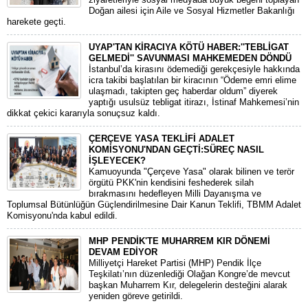
Doğan ailesi için Aile ve Sosyal Hizmetler Bakanlığı
harekete geçti.
UYAP'TAN KİRACIYA KÖTÜ HABER:''TEBLİGAT
GELMEDİ'' SAVUNMASI MAHKEMEDEN DÖNDÜ
​İstanbul’da kirasını ödemediği gerekçesiyle hakkında
icra takibi başlatılan bir kiracının “Ödeme emri elime
ulaşmadı, takipten geç haberdar oldum” diyerek
yaptığı usulsüz tebligat itirazı, İstinaf Mahkemesi’nin
dikkat çekici kararıyla sonuçsuz kaldı.
ÇERÇEVE YASA TEKLİFİ ADALET
KOMİSYONU'NDAN GEÇTİ:SÜREÇ NASIL
İŞLEYECEK?
​Kamuoyunda "Çerçeve Yasa" olarak bilinen ve terör
örgütü PKK'nin kendisini feshederek silah
bırakmasını hedefleyen Milli Dayanışma ve
Toplumsal Bütünlüğün Güçlendirilmesine Dair Kanun Teklifi, TBMM Adalet
Komisyonu'nda kabul edildi.
MHP PENDİK'TE MUHARREM KIR DÖNEMİ
DEVAM EDİYOR
​Milliyetçi Hareket Partisi (MHP) Pendik İlçe
Teşkilatı’nın düzenlediği Olağan Kongre’de mevcut
başkan Muharrem Kır, delegelerin desteğini alarak
yeniden göreve getirildi.