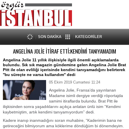
SON DAKİKA
KATEGORİLER
ANGELİNA JOLİE İTİRAF ETTİ;KENDİMİ TANIYAMADIM
Angelina Jolie 11 yıllık ilişkisiyle ilgili önemli açıklamalarda
bulundu. Sık sık magazin gündemine gelen Angelina Jolie Brat
Pitt ile olan evliliği içerisinde kendini tanıyamadığını belirterek
''bu süreçte ne varsa kullandım'' dedi
05 Ekim 2019 Cumartesi 11:24
Angelina Jolie, Fransa’da yayınlanan
Madame isimli dergiye verdiği röportajda
samimi itiraflarda bulundu. Brat Pitt ile
ilişkisinden sonra yaşadıklarını açıkça anlatan ünlü isim “Kendimi
kaybetmiştim, artık kendimi tanıyamıyordum” dedi.
Kadere inanıp inanmadığını soran muhabire, “Kaderimin bana ne
getireceğini bilmiyorum ama köklerime döndüğüm bi dönemdeyim.