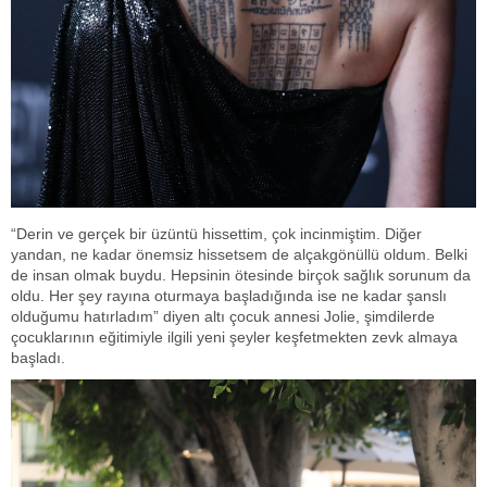
“Derin ve gerçek bir üzüntü hissettim, çok incinmiştim. Diğer
yandan, ne kadar önemsiz hissetsem de alçakgönüllü oldum. Belki
de insan olmak buydu. Hepsinin ötesinde birçok sağlık sorunum da
oldu. Her şey rayına oturmaya başladığında ise ne kadar şanslı
olduğumu hatırladım” diyen altı çocuk annesi Jolie, şimdilerde
çocuklarının eğitimiyle ilgili yeni şeyler keşfetmekten zevk almaya
başladı.