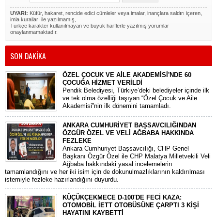
UYARI:
Küfür, hakaret, rencide edici cümleler veya imalar, inançlara saldırı içeren,
imla kuralları ile yazılmamış,
Türkçe karakter kullanılmayan ve büyük harflerle yazılmış yorumlar
onaylanmamaktadır.
SON DAKİKA
ÖZEL ÇOCUK VE AİLE AKADEMİSİ'NDE 60
ÇOCUĞA HİZMET VERİLDİ
Pendik Belediyesi, Türkiye’deki belediyeler içinde ilk
ve tek olma özelliği taşıyan “Özel Çocuk ve Aile
Akademisi”nin ilk dönemini tamamladı.
ANKARA CUMHURİYET BAŞSAVCILIĞINDAN
ÖZGÜR ÖZEL VE VELİ AĞBABA HAKKINDA
FEZLEKE
​Ankara Cumhuriyet Başsavcılığı, CHP Genel
Başkanı Özgür Özel ile CHP Malatya Milletvekili Veli
Ağbaba hakkındaki yasal incelemelerin
tamamlandığını ve her iki isim için de dokunulmazlıklarının kaldırılması
istemiyle fezleke hazırlandığını duyurdu.
KÜÇÜKÇEKMECE D-100'DE FECİ KAZA:
OTOMOBİL İETT OTOBÜSÜNE ÇARPTI 3 KİŞİ
HAYATINI KAYBETTİ