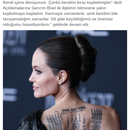
Kendi içime dönüyorum. Çünkü kendimi biraz kaybetmiştim” dedi.
Açıklamalarına Sanırım Brad ile ilişkimin bitmesine yakın
kaybolmaya başladım. Karmaşık zamanlardı, artık kendimi bile
tanıyamadığım zamanlar. Git gide küçüldüğümü ve önemsiz
olduğumu hissediyordum.” şeklinde devam etti.