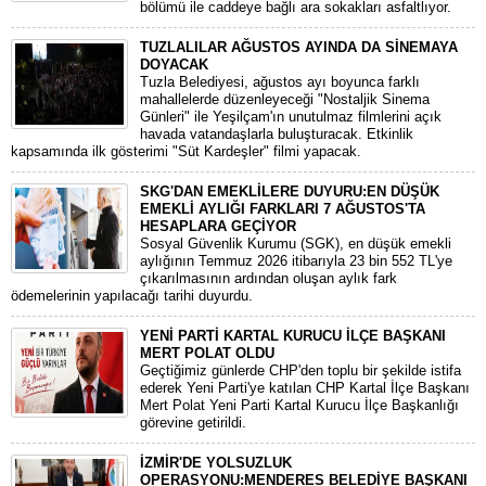
bölümü ile caddeye bağlı ara sokakları asfaltlıyor.
TUZLALILAR AĞUSTOS AYINDA DA SİNEMAYA
DOYACAK
Tuzla Belediyesi, ağustos ayı boyunca farklı
mahallelerde düzenleyeceği "Nostaljik Sinema
Günleri" ile Yeşilçam'ın unutulmaz filmlerini açık
havada vatandaşlarla buluşturacak. Etkinlik
kapsamında ilk gösterimi "Süt Kardeşler" filmi yapacak.
SKG'DAN EMEKLİLERE DUYURU:EN DÜŞÜK
EMEKLİ AYLIĞI FARKLARI 7 AĞUSTOS'TA
HESAPLARA GEÇİYOR
​Sosyal Güvenlik Kurumu (SGK), en düşük emekli
aylığının Temmuz 2026 itibarıyla 23 bin 552 TL'ye
çıkarılmasının ardından oluşan aylık fark
ödemelerinin yapılacağı tarihi duyurdu.
YENİ PARTİ KARTAL KURUCU İLÇE BAŞKANI
MERT POLAT OLDU
Geçtiğimiz günlerde CHP'den toplu bir şekilde istifa
ederek Yeni Parti'ye katılan CHP Kartal İlçe Başkanı
Mert Polat Yeni Parti Kartal Kurucu İlçe Başkanlığı
görevine getirildi.
İZMİR'DE YOLSUZLUK
OPERASYONU:MENDERES BELEDİYE BAŞKANI