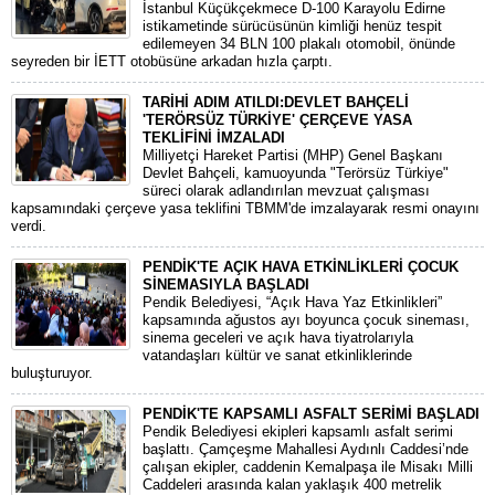
​İstanbul Küçükçekmece D-100 Karayolu Edirne
istikametinde sürücüsünün kimliği henüz tespit
edilemeyen 34 BLN 100 plakalı otomobil, önünde
seyreden bir İETT otobüsüne arkadan hızla çarptı.
TARİHİ ADIM ATILDI:DEVLET BAHÇELİ
'TERÖRSÜZ TÜRKİYE' ÇERÇEVE YASA
TEKLİFİNİ İMZALADI
​Milliyetçi Hareket Partisi (MHP) Genel Başkanı
Devlet Bahçeli, kamuoyunda "Terörsüz Türkiye"
süreci olarak adlandırılan mevzuat çalışması
kapsamındaki çerçeve yasa teklifini TBMM'de imzalayarak resmi onayını
verdi.
PENDİK'TE AÇIK HAVA ETKİNLİKLERİ ÇOCUK
SİNEMASIYLA BAŞLADI
Pendik Belediyesi, “Açık Hava Yaz Etkinlikleri”
kapsamında ağustos ayı boyunca çocuk sineması,
sinema geceleri ve açık hava tiyatrolarıyla
vatandaşları kültür ve sanat etkinliklerinde
buluşturuyor.
PENDİK'TE KAPSAMLI ASFALT SERİMİ BAŞLADI
Pendik Belediyesi ekipleri kapsamlı asfalt serimi
başlattı. Çamçeşme Mahallesi Aydınlı Caddesi’nde
çalışan ekipler, caddenin Kemalpaşa ile Misakı Milli
Caddeleri arasında kalan yaklaşık 400 metrelik