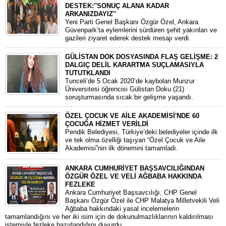
DESTEK:''SONUÇ ALANA KADAR
ARKANIZDAYIZ''
​Yeni Parti Genel Başkanı Özgür Özel, Ankara
Güvenpark’ta eylemlerini sürdüren şehit yakınları ve
gazileri ziyaret ederek destek mesajı verdi.
GÜLİSTAN DOK DOSYASINDA FLAŞ GELİŞME: 2
DALGIÇ DELİL KARARTMA SUÇLAMASIYLA
TUTUTKLANDI
​Tunceli’de 5 Ocak 2020’de kaybolan Munzur
Üniversitesi öğrencisi Gülistan Doku (21)
soruşturmasında sıcak bir gelişme yaşandı.
ÖZEL ÇOCUK VE AİLE AKADEMİSİ'NDE 60
ÇOCUĞA HİZMET VERİLDİ
Pendik Belediyesi, Türkiye’deki belediyeler içinde ilk
ve tek olma özelliği taşıyan “Özel Çocuk ve Aile
Akademisi”nin ilk dönemini tamamladı.
ANKARA CUMHURİYET BAŞSAVCILIĞINDAN
ÖZGÜR ÖZEL VE VELİ AĞBABA HAKKINDA
FEZLEKE
​Ankara Cumhuriyet Başsavcılığı, CHP Genel
Başkanı Özgür Özel ile CHP Malatya Milletvekili Veli
Ağbaba hakkındaki yasal incelemelerin
tamamlandığını ve her iki isim için de dokunulmazlıklarının kaldırılması
istemiyle fezleke hazırlandığını duyurdu.