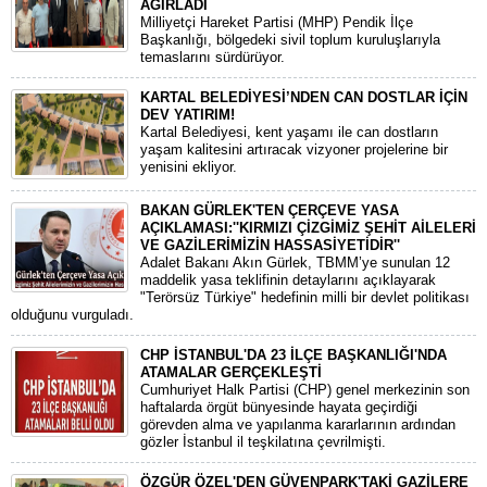
AĞIRLADI
​Milliyetçi Hareket Partisi (MHP) Pendik İlçe
Başkanlığı, bölgedeki sivil toplum kuruluşlarıyla
temaslarını sürdürüyor.
KARTAL BELEDİYESİ’NDEN CAN DOSTLAR İÇİN
DEV YATIRIM!
Kartal Belediyesi, kent yaşamı ile can dostların
yaşam kalitesini artıracak vizyoner projelerine bir
yenisini ekliyor.
BAKAN GÜRLEK'TEN ÇERÇEVE YASA
AÇIKLAMASI:''KIRMIZI ÇİZGİMİZ ŞEHİT AİLELERİ
VE GAZİLERİMİZİN HASSASİYETİDİR''
Adalet Bakanı Akın Gürlek, TBMM’ye sunulan 12
maddelik yasa teklifinin detaylarını açıklayarak
"Terörsüz Türkiye" hedefinin milli bir devlet politikası
olduğunu vurguladı.
CHP İSTANBUL'DA 23 İLÇE BAŞKANLIĞI'NDA
ATAMALAR GERÇEKLEŞTİ
​Cumhuriyet Halk Partisi (CHP) genel merkezinin son
haftalarda örgüt bünyesinde hayata geçirdiği
görevden alma ve yapılanma kararlarının ardından
gözler İstanbul il teşkilatına çevrilmişti.
ÖZGÜR ÖZEL'DEN GÜVENPARK'TAKİ GAZİLERE