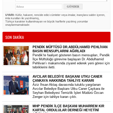
UYARI:
Küfür, hakaret, rencide edici cümleler veya imalar, inançlara saldırı içeren,
imla kuralları ile yazılmamış,
Türkçe karakter kullanılmayan ve büyük harflerle yazılmış yorumlar
onaylanmamaktadır.
SON DAKİKA
PENDİK MÜFTÜSÜ DR.ABDÜLHAMİD PEHLİVAN
BASIN MENSUPLARINI AĞIRLADI
​Pendik’te faaliyet gösteren basın mensupları, Pendik
İlçe Müftülüğü görevine başlayan Dr. Abdulhamid
Pehlivan’ı makamında ziyaret ederek yeni görevi için
tebriklerini iletti.
AVCILAR BELEDİYE BAŞKANI UTKU CANER
ÇANKAYA HAKKINDA TAHLİYE KARARI
​Aziz İhsan Aktaş davasında tutuklu yargılanan
Avcılar Belediye Başkanı Utku Caner Çaykara ile
Seyhan Belediyesi Temizlik İşleri Müdürü Özcan
Zenger için tahliye kararı çıktı.
MHP PENDİK İLÇE BAŞKANI MUHARREM KIR
KARTAL ORDULULAR DERNEĞİ HEYETİNİ