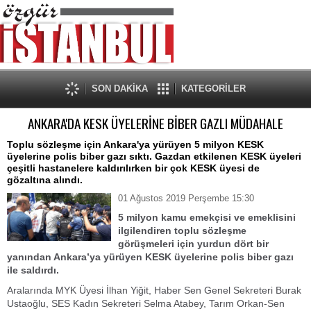
SON DAKİKA
KATEGORİLER
ANKARA'DA KESK ÜYELERİNE BİBER GAZLI MÜDAHALE
Toplu sözleşme için Ankara'ya yürüyen 5 milyon KESK
üyelerine polis biber gazı sıktı. Gazdan etkilenen KESK üyeleri
çeşitli hastanelere kaldırılırken bir çok KESK üyesi de
gözaltına alındı.
01 Ağustos 2019 Perşembe 15:30
5 milyon kamu emekçisi ve emeklisini
ilgilendiren toplu sözleşme
görüşmeleri için yurdun dört bir
yanından Ankara’ya yürüyen KESK üyelerine polis biber gazı
ile saldırdı.
Aralarında MYK Üyesi İlhan Yiğit, Haber Sen Genel Sekreteri Burak
Ustaoğlu, SES Kadın Sekreteri Selma Atabey, Tarım Orkan-Sen