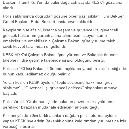
Başkanı Hamit Kurt’un da bulunduğu çok sayıda KESK’li gözaltına
alındı.
Polis saldırısında doğrudan gözüne biber gazı sıkılan Tüm Bel-Sen
Genel Başkanı Erdal Bozkurt hastaneye kaldırıldı.
Kayıplarının telafisini, insanca yaşam ve güvenceli iş, güvenceli
gelecek haklarının garanti altına alınmasını isteyen kamu
emekçileri ve emeklilerinin Çalışma Bakanlığı’na yürüme talebi
çevik kuvvet tarafından engellendi.
KESK MYK’si Çalışma Bakanlığına yürüme ve Bakanlık önünde
taleplerini dile getirme talebinde ısrarcı olduğunu belirtti.
Polis ise “60 kişi Bakanlık önünde açıklama yapabilirsiniz” dediğinde
bunun kabul edilemez olduğu belirtildi.
Yolları kesilen KESK üyeleri, “Toplu sözleşme hakkımız, grev
silahımız” , “Güvenceli iş, güvenceli gelecek” sloganları atmaya
başladı.
Polis sürekli “Grubunun içinde bulunan gazeteciler ayrılmamız
gerekiyor birazdan müdahale edilecek” anonsu geçti.
Kitlenin yüzde 70ini farklı alanlara dağıtan polis, oturma eylemi
yapan KESK üyelerinin Bakanlık önüne kaldırımdan yürümesine izin
vereceğini belirtti.