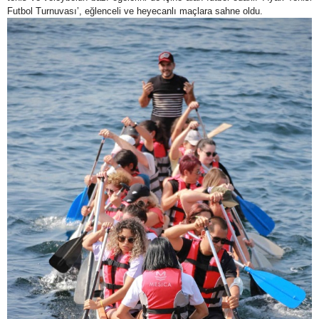
Futbol Turnuvası’, eğlenceli ve heyecanlı maçlara sahne oldu.