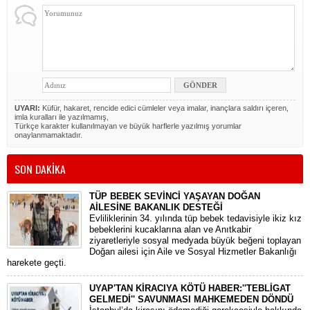
UYARI:
Küfür, hakaret, rencide edici cümleler veya imalar, inançlara saldırı içeren,
imla kuralları ile yazılmamış,
Türkçe karakter kullanılmayan ve büyük harflerle yazılmış yorumlar
onaylanmamaktadır.
SON DAKİKA
TÜP BEBEK SEVİNCİ YAŞAYAN DOĞAN
AİLESİNE BAKANLIK DESTEĞİ
​Evliliklerinin 34. yılında tüp bebek tedavisiyle ikiz kız
bebeklerini kucaklarına alan ve Anıtkabir
ziyaretleriyle sosyal medyada büyük beğeni toplayan
Doğan ailesi için Aile ve Sosyal Hizmetler Bakanlığı
harekete geçti.
UYAP'TAN KİRACIYA KÖTÜ HABER:''TEBLİGAT
GELMEDİ'' SAVUNMASI MAHKEMEDEN DÖNDÜ