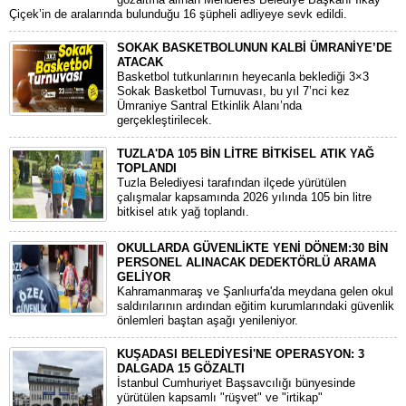
Çiçek’in de aralarında bulunduğu 16 şüpheli adliyeye sevk edildi.
SOKAK BASKETBOLUNUN KALBİ ÜMRANİYE’DE
ATACAK
Basketbol tutkunlarının heyecanla beklediği 3×3
Sokak Basketbol Turnuvası, bu yıl 7’nci kez
Ümraniye Santral Etkinlik Alanı’nda
gerçekleştirilecek.
TUZLA'DA 105 BİN LİTRE BİTKİSEL ATIK YAĞ
TOPLANDI
Tuzla Belediyesi tarafından ilçede yürütülen
çalışmalar kapsamında 2026 yılında 105 bin litre
bitkisel atık yağ toplandı.
OKULLARDA GÜVENLİKTE YENİ DÖNEM:30 BİN
PERSONEL ALINACAK DEDEKTÖRLÜ ARAMA
GELİYOR
​Kahramanmaraş ve Şanlıurfa'da meydana gelen okul
saldırılarının ardından eğitim kurumlarındaki güvenlik
önlemleri baştan aşağı yenileniyor.
KUŞADASI BELEDİYESİ'NE OPERASYON: 3
DALGADA 15 GÖZALTI
​İstanbul Cumhuriyet Başsavcılığı bünyesinde
yürütülen kapsamlı "rüşvet" ve "irtikap"