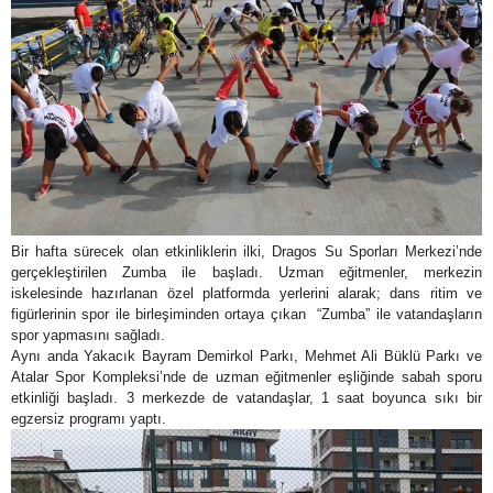
Bir hafta sürecek olan etkinliklerin ilki, Dragos Su Sporları Merkezi’nde
gerçekleştirilen Zumba ile başladı. Uzman eğitmenler, merkezin
iskelesinde hazırlanan özel platformda yerlerini alarak; dans ritim ve
figürlerinin spor ile birleşiminden ortaya çıkan “Zumba” ile vatandaşların
spor yapmasını sağladı.
Aynı anda Yakacık Bayram Demirkol Parkı, Mehmet Ali Büklü Parkı ve
Atalar Spor Kompleksi’nde de uzman eğitmenler eşliğinde sabah sporu
etkinliği başladı. 3 merkezde de vatandaşlar, 1 saat boyunca sıkı bir
egzersiz programı yaptı.