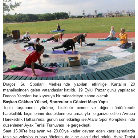
Dragos Su Sporları Merkezi’nde yapılan etkinliğe Kartal’ın 20
mahallesinden gelen vatandaşlar katıldı. 19 Eylül Pazar günü yapılacak
Dragon Yarışları ise kıyasıya bir mücadeleye sahne olacak.
Başkan Gökhan Yüksel, Sporcularla Gösteri Maçı Yaptı
Toplu taşımanın, yürüme, bisiklete binme ve diğer sürdürülebilir
hareketlilik biçimlerinin desteklenmesi amacıyla organize edilen Avrupa
Hareketlilik Haftası’nda, günün son etkinliği ise Atalar Spor Kompleksi’nde
düzenlenen Ayak Tenisi Turnuvası ile gerçekleşti.
Saat 15.00’te başlayan ve 20.00’ye kadar devam eden karşılaşmalarda
tenis ve voleybolun bazı öğelerini de içine alan futbol odaklı ‘Ayak Tenisi