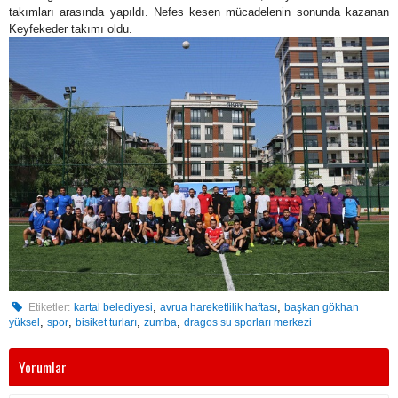
takımları arasında yapıldı. Nefes kesen mücadelenin sonunda kazanan
Keyfekeder takımı oldu.
,
,
Etiketler:
kartal belediyesi
avrua hareketlilik haftası
başkan gökhan
,
,
,
,
yüksel
spor
bisiket turları
zumba
dragos su sporları merkezi
Yorumlar