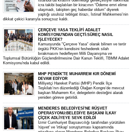
​İstanbul’da kirasını ödemediği gerekçesiyle hakkında
icra takibi başlatılan bir kiracının “Ödeme emri elime
ulaşmadı, takipten geç haberdar oldum” diyerek
yaptığı usulsüz tebligat itirazı, İstinaf Mahkemesi’nin
dikkat çekici kararıyla sonuçsuz kaldı.
ÇERÇEVE YASA TEKLİFİ ADALET
KOMİSYONU'NDAN GEÇTİ:SÜREÇ NASIL
İŞLEYECEK?
​Kamuoyunda "Çerçeve Yasa" olarak bilinen ve terör
örgütü PKK'nin kendisini feshederek silah
bırakmasını hedefleyen Milli Dayanışma ve
Toplumsal Bütünlüğün Güçlendirilmesine Dair Kanun Teklifi, TBMM Adalet
Komisyonu'nda kabul edildi.
MHP PENDİK'TE MUHARREM KIR DÖNEMİ
DEVAM EDİYOR
​Milliyetçi Hareket Partisi (MHP) Pendik İlçe
Teşkilatı’nın düzenlediği Olağan Kongre’de mevcut
başkan Muharrem Kır, delegelerin desteğini alarak
yeniden göreve getirildi.
MENDERES BELEDİYESİ'NE RÜŞVET
OPERASYONU:BELEDİYE BAŞKANI İLKAY
ÇİÇEK ADLİYEYE SEVK EDİLDİ
​İzmir Cumhuriyet Başsavcılığı tarafından yürütülen
'rüşvet' ve 'irtikap' soruşturması kapsamında
gözaltına alınan Menderes Belediye Başkanı İlkay