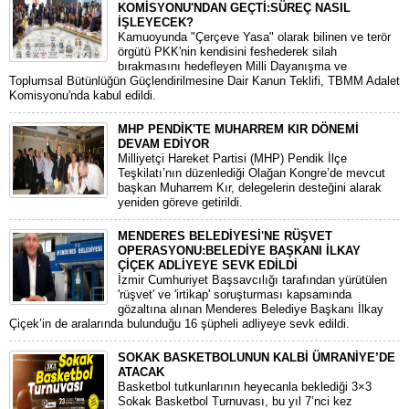
KOMİSYONU'NDAN GEÇTİ:SÜREÇ NASIL
İŞLEYECEK?
​Kamuoyunda "Çerçeve Yasa" olarak bilinen ve terör
örgütü PKK'nin kendisini feshederek silah
bırakmasını hedefleyen Milli Dayanışma ve
Toplumsal Bütünlüğün Güçlendirilmesine Dair Kanun Teklifi, TBMM Adalet
Komisyonu'nda kabul edildi.
MHP PENDİK'TE MUHARREM KIR DÖNEMİ
DEVAM EDİYOR
​Milliyetçi Hareket Partisi (MHP) Pendik İlçe
Teşkilatı’nın düzenlediği Olağan Kongre’de mevcut
başkan Muharrem Kır, delegelerin desteğini alarak
yeniden göreve getirildi.
MENDERES BELEDİYESİ'NE RÜŞVET
OPERASYONU:BELEDİYE BAŞKANI İLKAY
ÇİÇEK ADLİYEYE SEVK EDİLDİ
​İzmir Cumhuriyet Başsavcılığı tarafından yürütülen
'rüşvet' ve 'irtikap' soruşturması kapsamında
gözaltına alınan Menderes Belediye Başkanı İlkay
Çiçek’in de aralarında bulunduğu 16 şüpheli adliyeye sevk edildi.
SOKAK BASKETBOLUNUN KALBİ ÜMRANİYE’DE
ATACAK
Basketbol tutkunlarının heyecanla beklediği 3×3
Sokak Basketbol Turnuvası, bu yıl 7’nci kez