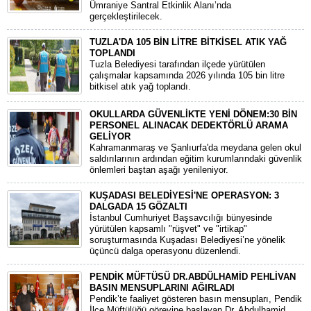
Ümraniye Santral Etkinlik Alanı’nda
gerçekleştirilecek.
TUZLA'DA 105 BİN LİTRE BİTKİSEL ATIK YAĞ
TOPLANDI
Tuzla Belediyesi tarafından ilçede yürütülen
çalışmalar kapsamında 2026 yılında 105 bin litre
bitkisel atık yağ toplandı.
OKULLARDA GÜVENLİKTE YENİ DÖNEM:30 BİN
PERSONEL ALINACAK DEDEKTÖRLÜ ARAMA
GELİYOR
​Kahramanmaraş ve Şanlıurfa'da meydana gelen okul
saldırılarının ardından eğitim kurumlarındaki güvenlik
önlemleri baştan aşağı yenileniyor.
KUŞADASI BELEDİYESİ'NE OPERASYON: 3
DALGADA 15 GÖZALTI
​İstanbul Cumhuriyet Başsavcılığı bünyesinde
yürütülen kapsamlı "rüşvet" ve "irtikap"
soruşturmasında Kuşadası Belediyesi’ne yönelik
üçüncü dalga operasyonu düzenlendi.
PENDİK MÜFTÜSÜ DR.ABDÜLHAMİD PEHLİVAN
BASIN MENSUPLARINI AĞIRLADI
​Pendik’te faaliyet gösteren basın mensupları, Pendik
İlçe Müftülüğü görevine başlayan Dr. Abdulhamid