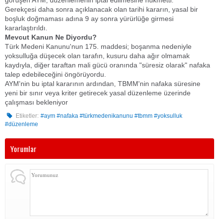
görüşen AYM, düzenlemenin iptal edilmesine hükmetti.
​Gerekçesi daha sonra açıklanacak olan tarihi kararın, yasal bir
boşluk doğmaması adına 9 ay sonra yürürlüğe girmesi
kararlaştırıldı.
​Mevcut Kanun Ne Diyordu?
Türk Medeni Kanunu'nun 175. maddesi; boşanma nedeniyle
yoksulluğa düşecek olan tarafın, kusuru daha ağır olmamak
kaydıyla, diğer taraftan mali gücü oranında "süresiz olarak" nafaka
talep edebileceğini öngörüyordu.
​AYM'nin bu iptal kararının ardından, TBMM'nin nafaka süresine
yeni bir sınır veya kriter getirecek yasal düzenleme üzerinde
çalışması bekleniyor
Etiketler:
#aym #nafaka #türkmedenikanunu #tbmm #yoksulluk
#düzenleme
Yorumlar