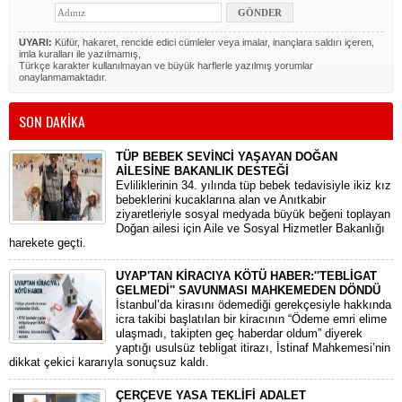
UYARI:
Küfür, hakaret, rencide edici cümleler veya imalar, inançlara saldırı içeren,
imla kuralları ile yazılmamış,
Türkçe karakter kullanılmayan ve büyük harflerle yazılmış yorumlar
onaylanmamaktadır.
SON DAKİKA
TÜP BEBEK SEVİNCİ YAŞAYAN DOĞAN
AİLESİNE BAKANLIK DESTEĞİ
​Evliliklerinin 34. yılında tüp bebek tedavisiyle ikiz kız
bebeklerini kucaklarına alan ve Anıtkabir
ziyaretleriyle sosyal medyada büyük beğeni toplayan
Doğan ailesi için Aile ve Sosyal Hizmetler Bakanlığı
harekete geçti.
UYAP'TAN KİRACIYA KÖTÜ HABER:''TEBLİGAT
GELMEDİ'' SAVUNMASI MAHKEMEDEN DÖNDÜ
​İstanbul’da kirasını ödemediği gerekçesiyle hakkında
icra takibi başlatılan bir kiracının “Ödeme emri elime
ulaşmadı, takipten geç haberdar oldum” diyerek
yaptığı usulsüz tebligat itirazı, İstinaf Mahkemesi’nin
dikkat çekici kararıyla sonuçsuz kaldı.
ÇERÇEVE YASA TEKLİFİ ADALET