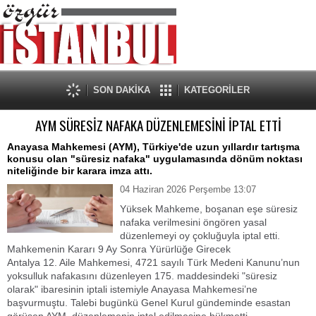
SON DAKİKA
KATEGORİLER
AYM SÜRESİZ NAFAKA DÜZENLEMESİNİ İPTAL ETTİ
​Anayasa Mahkemesi (AYM), Türkiye'de uzun yıllardır tartışma
konusu olan "süresiz nafaka" uygulamasında dönüm noktası
niteliğinde bir karara imza attı.
04 Haziran 2026 Perşembe 13:07
Yüksek Mahkeme, boşanan eşe süresiz
nafaka verilmesini öngören yasal
düzenlemeyi oy çokluğuyla iptal etti.
​Mahkemenin Kararı 9 Ay Sonra Yürürlüğe Girecek
​Antalya 12. Aile Mahkemesi, 4721 sayılı Türk Medeni Kanunu’nun
yoksulluk nafakasını düzenleyen 175. maddesindeki "süresiz
olarak" ibaresinin iptali istemiyle Anayasa Mahkemesi’ne
başvurmuştu. Talebi bugünkü Genel Kurul gündeminde esastan