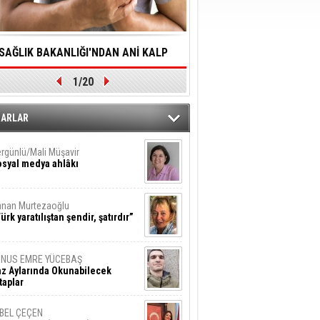
SAĞLIK BAKANLIĞI'NDAN ANİ KALP
YALNIZLIK YAŞLI BİREY
1/20
DURMALARINA HIZLI MÜDAHALE
SORUNLARA NEDEN OL
DİLMESİNE YÖNELİK ÖNLENMESİ İÇİN
ZARLAR
ÖNEMLİ ADIM
rgünlü/Mali Müşavir
syal medya ahlâkı
nan Murtezaoğlu
ürk yaratılıştan şendir, şatırdır”
UNUS EMRE YÜCEBAŞ
z Aylarında Okunabilecek
taplar
İBEL ÇEÇEN