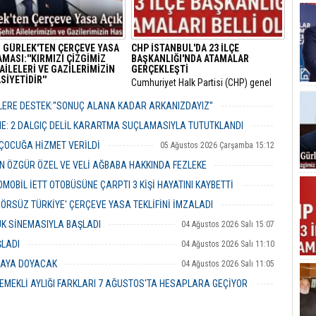
 GÜRLEK'TEN ÇERÇEVE YASA
CHP İSTANBUL'DA 23 İLÇE
MASI:''KIRMIZI ÇİZGİMİZ
BAŞKANLIĞI'NDA ATAMALAR
AİLELERİ VE GAZİLERİMİZİN
GERÇEKLEŞTİ
İYETİDİR''
​Cumhuriyet Halk Partisi (CHP) genel
 Bakanı Akın Gürlek, TBMM’ye
merkezinin son haftalarda örgüt
 12 maddelik yasa teklifinin
bünyesinde hayata geçirdiği görevden
ERE DESTEK:''SONUÇ ALANA KADAR ARKANIZDAYIZ''
rını açıklayarak "Terörsüz
alma ve yapılanma kararlarının
06 Ağustos 2026 Perşembe 12:51
" hedefinin milli bir devlet
ardından gözler İstanbul il teşkilatına
ME: 2 DALGIÇ DELİL KARARTMA SUÇLAMASIYLA TUTUTKLANDI
ası olduğunu vurguladı.
çevrilmişti.
06 Ağustos 2026 Perşembe 11:26
 ÇOCUĞA HİZMET VERİLDİ
05 Ağustos 2026 Çarşamba 15:12
 ÖZGÜR ÖZEL VE VELİ AĞBABA HAKKINDA FEZLEKE
05 Ağustos 2026 Çarşamba 10:19
MOBİL İETT OTOBÜSÜNE ÇARPTI 3 KİŞİ HAYATINI KAYBETTİ
05 Ağustos 2026 Çarşamba 10:06
ERÖRSÜZ TÜRKİYE' ÇERÇEVE YASA TEKLİFİNİ İMZALADI
04 Ağustos 2026 Salı 16:18
UK SİNEMASIYLA BAŞLADI
04 Ağustos 2026 Salı 15:07
ŞLADI
04 Ağustos 2026 Salı 11:10
MAYA DOYACAK
04 Ağustos 2026 Salı 11:05
EMEKLİ AYLIĞI FARKLARI 7 AĞUSTOS'TA HESAPLARA GEÇİYOR
04 Ağustos 2026 Salı 10:43