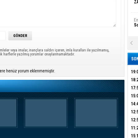
Z
Em
S
A
Ka
mleler veya imalar, inançlara saldırı içeren, imla kuralları ile yazılmamış,
Şi
ük harflerle yazılmış yorumlar onaylanmamaktadır.
SON
Şi
ere henüz yorum eklenmemiştir.
B
19:
PEH
18:
ÇAN
17:
Ha
Bi
KIR
15:
AĞI
İÇİ
14:
AÇI
12:
Ez
S
VE 
BAŞ
12:
GAZ
11:
ARK
GEL
B
15: