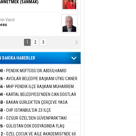
ANNETMEK (SANMAK)
in Varol
oros
1
2
3
NALİZ/ ODABAŞ
ranlık DNA Kuşaklararası
ddetin Biyolojik Faturası
 DAKİKA HABERLER
yar Adıyaman
en Bu Sahaya Sığmazam
00 -
PENDİK MÜFTÜSÜ DR.ABDÜLHAMİD
LİVAN BASIN MENSUPLARINI AĞIRLADI
26 -
AVCILAR BELEDİYE BAŞKANI UTKU CANER
KAYA HAKKINDA TAHLİYE KARARI
56 -
MHP PENDİK İLÇE BAŞKANI MUHARREM
san Ali Çölük
r Satırın İçindeki İnsan
 KARTAL ORDULULAR DERNEĞİ HEYETİNİ
04 -
KARTAL BELEDİYESİ’NDEN CAN DOSTLAR
RLADI
N DEV YATIRIM!
48 -
BAKAN GÜRLEK'TEN ÇERÇEVE YASA
KLAMASI:''KIRMIZI ÇİZGİMİZ ŞEHİT AİLELERİ
58 -
CHP İSTANBUL'DA 23 İLÇE
gi Kılıç
İVAS: ATEŞE ATILAN VİCDAN
GAZİLERİMİZİN HASSASİYETİDİR''
KANLIĞI'NDA ATAMALAR GERÇEKLEŞTİ
51 -
ÖZGÜR ÖZEL'DEN GÜVENPARK'TAKİ
İLERE DESTEK:''SONUÇ ALANA KADAR
26 -
GÜLİSTAN DOK DOSYASINDA FLAŞ
ANIZDAYIZ''
İŞME: 2 DALGIÇ DELİL KARARTMA
ARIŞ BAŞARSLAN
12 -
ÖZEL ÇOCUK VE AİLE AKADEMİSİ'NDE 60