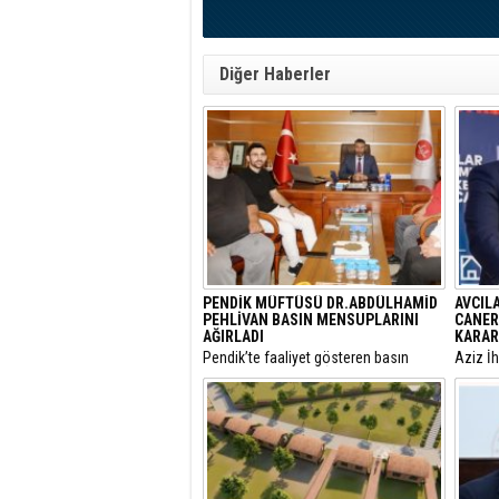
Diğer Haberler
PENDİK MÜFTÜSÜ DR.ABDÜLHAMİD
AVCIL
PEHLİVAN BASIN MENSUPLARINI
CANER
AĞIRLADI
KARAR
​Pendik’te faaliyet gösteren basın
​Aziz İ
mensupları, Pendik İlçe Müftülüğü
yargıla
görevine başlayan Dr. Abdulhamid
Utku C
Pehlivan’ı makamında ziyaret ederek
Belediy
yeni görevi için tebriklerini iletti.
Özcan Z