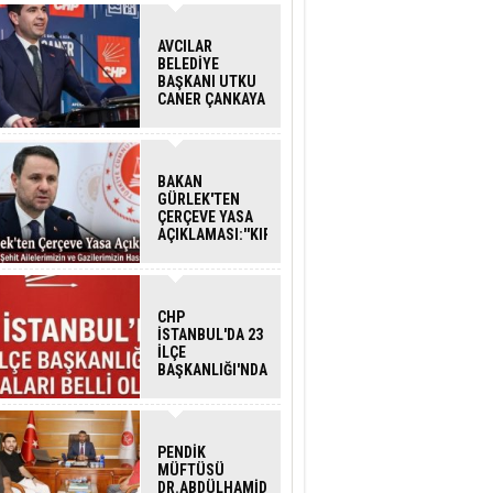
AVCILAR
BELEDİYE
BAŞKANI UTKU
CANER ÇANKAYA
HAKKINDA
TAHLİYE KARARI
BAKAN
GÜRLEK'TEN
ÇERÇEVE YASA
AÇIKLAMASI:''KIRMIZI
ÇİZGİMİZ ŞEHİT
AİLELERİ VE
GAZİLERİMİZİN
HASSASİYETİDİR''
CHP
İSTANBUL'DA 23
İLÇE
BAŞKANLIĞI'NDA
ATAMALAR
GERÇEKLEŞTİ
PENDİK
MÜFTÜSÜ
DR.ABDÜLHAMİD