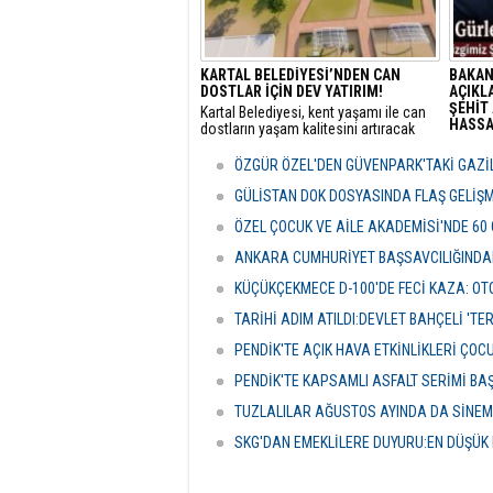
KARTAL BELEDİYESİ’NDEN CAN
BAKAN
DOSTLAR İÇİN DEV YATIRIM!
AÇIKLA
ŞEHİT 
Kartal Belediyesi, kent yaşamı ile can
HASSAS
dostların yaşam kalitesini artıracak
vizyoner projelerine bir yenisini ekliyor.
Adalet
sunulan
ÖZGÜR ÖZEL'DEN GÜVENPARK'TAKİ GAZİL
detayla
Türkiye
GÜLİSTAN DOK DOSYASINDA FLAŞ GELİŞ
politik
ÖZEL ÇOCUK VE AİLE AKADEMİSİ'NDE 60
ANKARA CUMHURİYET BAŞSAVCILIĞINDAN
KÜÇÜKÇEKMECE D-100'DE FECİ KAZA: OTO
TARİHİ ADIM ATILDI:DEVLET BAHÇELİ 'T
PENDİK'TE AÇIK HAVA ETKİNLİKLERİ ÇOC
PENDİK'TE KAPSAMLI ASFALT SERİMİ BA
TUZLALILAR AĞUSTOS AYINDA DA SİNE
SKG'DAN EMEKLİLERE DUYURU:EN DÜŞÜK 