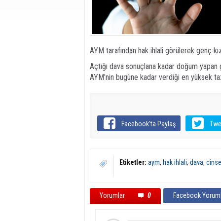
AYM tarafından hak ihlali görülerek genç kı
Açtığı dava sonuçlana kadar doğum yapan g
AYM’nin bugüne kadar verdiği en yüksek tazm
Facebook'ta Paylaş
Twe
Etiketler:
aym
,
hak ihlali
,
dava
,
cinse
Yorumlar
0
Facebook Yoruml