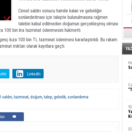
Cinsel saldırı sonucu hamile kalan ve gebeliğin
sonlandırılması için talepte bulunulmasına rağmen
talebin kabul edilmeden doğumun gerçekleşmiş olması
za 100 bin lira tazminat ödenmesini hükmetti.
enç kıza 100 bin TL tazminat ödenmesi kararlaştırıldı. Bu rakam
inat miktarı olarak kayıtlara geçti.
E
YA
He
So
etle
LinkedIn
Ca
“T
l saldırı
,
tazminat
,
doğum
,
talep
,
gebelik
,
sonlandırma
Y
Ya
Ki
arı
S