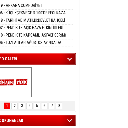
DANMAK
LAMASIYLA TUTUTKLANDI
UĞA HİZMET VERİLDİ
19 -
ANKARA CUMHURİYET
SAVCILIĞINDAN ÖZGÜR ÖZEL VE VELİ
06 -
KÜÇÜKÇEKMECE D-100'DE FECİ KAZA:
ABA HAKKINDA FEZLEKE
eltem Kaynas
MOBİL İETT OTOBÜSÜNE ÇARPTI 3 KİŞİ
18 -
TARİHİ ADIM ATILDI:DEVLET BAHÇELİ
FFETMEYECEĞİM!
ATINI KAYBETTİ
RÖRSÜZ TÜRKİYE' ÇERÇEVE YASA TEKLİFİNİ
07 -
PENDİK'TE AÇIK HAVA ETKİNLİKLERİ
ALADI
UK SİNEMASIYLA BAŞLADI
10 -
PENDİK'TE KAPSAMLI ASFALT SERİMİ
LADI
05 -
TUZLALILAR AĞUSTOS AYINDA DA
EMAYA DOYACAK
EO GALERİ
ARTAL ENGELSİZ 
AŞAM FESTİVALİ 
1
2
3
4
5
6
7
8
KONSERİ 
LEYİCİLERİ MEST 
ETTİ
K OKUNANLAR