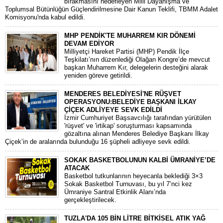
bırakmasını hedefleyen Milli Dayanışma ve
Toplumsal Bütünlüğün Güçlendirilmesine Dair Kanun Teklifi, TBMM Adalet
Komisyonu'nda kabul edildi.
MHP PENDİK'TE MUHARREM KIR DÖNEMİ
DEVAM EDİYOR
​Milliyetçi Hareket Partisi (MHP) Pendik İlçe
Teşkilatı’nın düzenlediği Olağan Kongre’de mevcut
başkan Muharrem Kır, delegelerin desteğini alarak
yeniden göreve getirildi.
MENDERES BELEDİYESİ'NE RÜŞVET
OPERASYONU:BELEDİYE BAŞKANI İLKAY
ÇİÇEK ADLİYEYE SEVK EDİLDİ
​İzmir Cumhuriyet Başsavcılığı tarafından yürütülen
'rüşvet' ve 'irtikap' soruşturması kapsamında
gözaltına alınan Menderes Belediye Başkanı İlkay
Çiçek’in de aralarında bulunduğu 16 şüpheli adliyeye sevk edildi.
SOKAK BASKETBOLUNUN KALBİ ÜMRANİYE’DE
ATACAK
Basketbol tutkunlarının heyecanla beklediği 3×3
Sokak Basketbol Turnuvası, bu yıl 7’nci kez
Ümraniye Santral Etkinlik Alanı’nda
gerçekleştirilecek.
TUZLA'DA 105 BİN LİTRE BİTKİSEL ATIK YAĞ