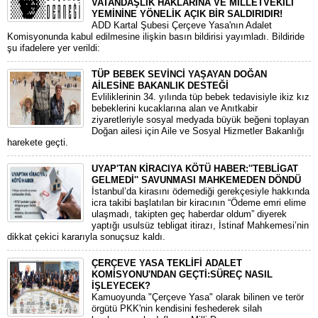
VATANDAŞLIK HAKLARINA VE MİLLETVEKİLİ
YEMİNİNE YÖNELİK AÇIK BİR SALDIRIDIR!
ADD Kartal Şubesi Çerçeve Yasa'nın Adalet
Komisyonunda kabul edilmesine ilişkin basın bildirisi yayımladı. Bildiride
şu ifadelere yer verildi:
TÜP BEBEK SEVİNCİ YAŞAYAN DOĞAN
AİLESİNE BAKANLIK DESTEĞİ
​Evliliklerinin 34. yılında tüp bebek tedavisiyle ikiz kız
bebeklerini kucaklarına alan ve Anıtkabir
ziyaretleriyle sosyal medyada büyük beğeni toplayan
Doğan ailesi için Aile ve Sosyal Hizmetler Bakanlığı
harekete geçti.
UYAP'TAN KİRACIYA KÖTÜ HABER:''TEBLİGAT
GELMEDİ'' SAVUNMASI MAHKEMEDEN DÖNDÜ
​İstanbul’da kirasını ödemediği gerekçesiyle hakkında
icra takibi başlatılan bir kiracının “Ödeme emri elime
ulaşmadı, takipten geç haberdar oldum” diyerek
yaptığı usulsüz tebligat itirazı, İstinaf Mahkemesi’nin
dikkat çekici kararıyla sonuçsuz kaldı.
ÇERÇEVE YASA TEKLİFİ ADALET
KOMİSYONU'NDAN GEÇTİ:SÜREÇ NASIL
İŞLEYECEK?
​Kamuoyunda "Çerçeve Yasa" olarak bilinen ve terör
örgütü PKK'nin kendisini feshederek silah