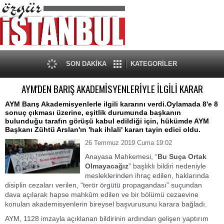
SON DAKİKA
KATEGORİLER
AYM'DEN BARIŞ AKADEMİSYENLERİYLE İLGİLİ KARAR
AYM Barış Akademisyenlerle ilgili kararını verdi.Oylamada 8'e 8
sonuç çıkması üzerine, eşitlik durumunda başkanın
bulunduğu tarafın görüşü kabul edildiği için, hükümde AYM
Başkanı Zühtü Arslan'ın 'hak ihlali' kararı tayin edici oldu.
26 Temmuz 2019 Cuma 19:02
Anayasa Mahkemesi, “
Bu Suça Ortak
Olmayacağız
” başlıklı bildiri nedeniyle
mesleklerinden ihraç edilen, haklarında
disiplin cezaları verilen, “terör örgütü propagandası” suçundan
dava açılarak hapse mahkûm edilen ve bir bölümü cezaevine
konulan akademisyenlerin bireysel başvurusunu karara bağladı.
AYM, 1128 imzayla açıklanan bildirinin ardından gelişen yaptırım