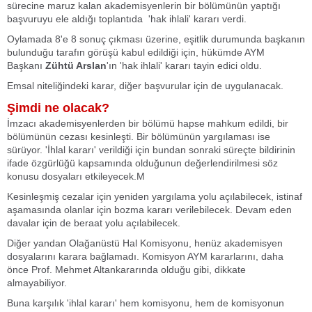
sürecine maruz kalan akademisyenlerin bir bölümünün yaptığı
başvuruyu ele aldığı toplantıda 'hak ihlali' kararı verdi.
Oylamada 8'e 8 sonuç çıkması üzerine, eşitlik durumunda başkanın
bulunduğu tarafın görüşü kabul edildiği için, hükümde AYM
Başkanı
Zühtü Arslan
'ın 'hak ihlali' kararı tayin edici oldu.
Emsal niteliğindeki karar, diğer başvurular için de uygulanacak.
Şimdi ne olacak?
İmzacı akademisyenlerden bir bölümü hapse mahkum edildi, bir
bölümünün cezası kesinleşti. Bir bölümünün yargılaması ise
sürüyor. 'İhlal kararı' verildiği için bundan sonraki süreçte bildirinin
ifade özgürlüğü kapsamında olduğunun değerlendirilmesi söz
konusu dosyaları etkileyecek.M
Kesinleşmiş cezalar için yeniden yargılama yolu açılabilecek, istinaf
aşamasında olanlar için bozma kararı verilebilecek. Devam eden
davalar için de beraat yolu açılabilecek.
Diğer yandan Olağanüstü Hal Komisyonu, henüz akademisyen
dosyalarını karara bağlamadı. Komisyon AYM kararlarını, daha
önce Prof. Mehmet Altankararında olduğu gibi, dikkate
almayabiliyor.
Buna karşılık 'ihlal kararı' hem komisyonu, hem de komisyonun