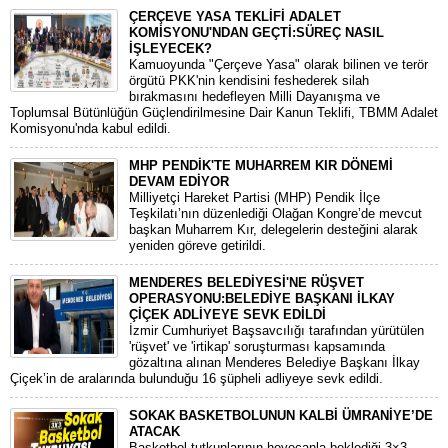
ÇERÇEVE YASA TEKLİFİ ADALET
KOMİSYONU'NDAN GEÇTİ:SÜREÇ NASIL
İŞLEYECEK?
​Kamuoyunda "Çerçeve Yasa" olarak bilinen ve terör
örgütü PKK'nin kendisini feshederek silah
bırakmasını hedefleyen Milli Dayanışma ve
Toplumsal Bütünlüğün Güçlendirilmesine Dair Kanun Teklifi, TBMM Adalet
Komisyonu'nda kabul edildi.
MHP PENDİK'TE MUHARREM KIR DÖNEMİ
DEVAM EDİYOR
​Milliyetçi Hareket Partisi (MHP) Pendik İlçe
Teşkilatı’nın düzenlediği Olağan Kongre’de mevcut
başkan Muharrem Kır, delegelerin desteğini alarak
yeniden göreve getirildi.
MENDERES BELEDİYESİ'NE RÜŞVET
OPERASYONU:BELEDİYE BAŞKANI İLKAY
ÇİÇEK ADLİYEYE SEVK EDİLDİ
​İzmir Cumhuriyet Başsavcılığı tarafından yürütülen
'rüşvet' ve 'irtikap' soruşturması kapsamında
gözaltına alınan Menderes Belediye Başkanı İlkay
Çiçek’in de aralarında bulunduğu 16 şüpheli adliyeye sevk edildi.
SOKAK BASKETBOLUNUN KALBİ ÜMRANİYE’DE
ATACAK
Basketbol tutkunlarının heyecanla beklediği 3×3