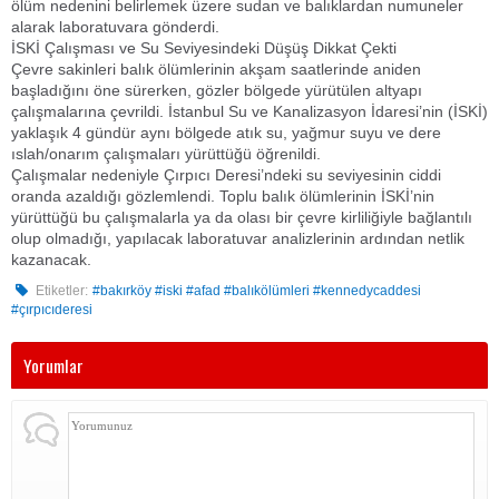
ölüm nedenini belirlemek üzere sudan ve balıklardan numuneler
alarak laboratuvara gönderdi.
​İSKİ Çalışması ve Su Seviyesindeki Düşüş Dikkat Çekti
​Çevre sakinleri balık ölümlerinin akşam saatlerinde aniden
başladığını öne sürerken, gözler bölgede yürütülen altyapı
çalışmalarına çevrildi. İstanbul Su ve Kanalizasyon İdaresi’nin (İSKİ)
yaklaşık 4 gündür aynı bölgede atık su, yağmur suyu ve dere
ıslah/onarım çalışmaları yürüttüğü öğrenildi.
​Çalışmalar nedeniyle Çırpıcı Deresi’ndeki su seviyesinin ciddi
oranda azaldığı gözlemlendi. Toplu balık ölümlerinin İSKİ’nin
yürüttüğü bu çalışmalarla ya da olası bir çevre kirliliğiyle bağlantılı
olup olmadığı, yapılacak laboratuvar analizlerinin ardından netlik
kazanacak.
Etiketler:
#bakırköy #iski #afad #balıkölümleri #kennedycaddesi
#çırpıcıderesi
Yorumlar