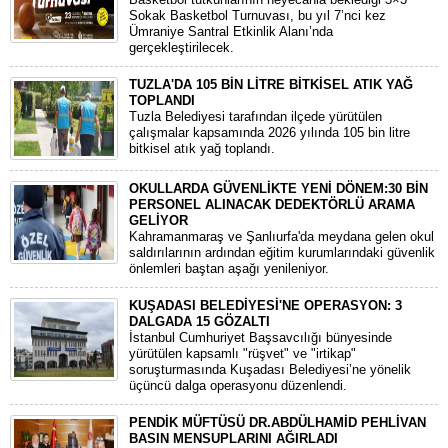
Sokak Basketbol Turnuvası, bu yıl 7’nci kez
Ümraniye Santral Etkinlik Alanı’nda
gerçekleştirilecek.
TUZLA'DA 105 BİN LİTRE BİTKİSEL ATIK YAĞ
TOPLANDI
Tuzla Belediyesi tarafından ilçede yürütülen
çalışmalar kapsamında 2026 yılında 105 bin litre
bitkisel atık yağ toplandı.
OKULLARDA GÜVENLİKTE YENİ DÖNEM:30 BİN
PERSONEL ALINACAK DEDEKTÖRLÜ ARAMA
GELİYOR
​Kahramanmaraş ve Şanlıurfa'da meydana gelen okul
saldırılarının ardından eğitim kurumlarındaki güvenlik
önlemleri baştan aşağı yenileniyor.
KUŞADASI BELEDİYESİ'NE OPERASYON: 3
DALGADA 15 GÖZALTI
​İstanbul Cumhuriyet Başsavcılığı bünyesinde
yürütülen kapsamlı "rüşvet" ve "irtikap"
soruşturmasında Kuşadası Belediyesi’ne yönelik
üçüncü dalga operasyonu düzenlendi.
PENDİK MÜFTÜSÜ DR.ABDÜLHAMİD PEHLİVAN
BASIN MENSUPLARINI AĞIRLADI