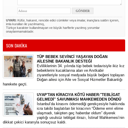
UYARI:
Küfür, hakaret, rencide edici cümleler veya imalar, inançlara saldırı içeren,
imla kuralları ile yazılmamış,
Türkçe karakter kullanılmayan ve büyük harflerle yazılmış yorumlar
onaylanmamaktadır.
SON DAKİKA
TÜP BEBEK SEVİNCİ YAŞAYAN DOĞAN
AİLESİNE BAKANLIK DESTEĞİ
​Evliliklerinin 34. yılında tüp bebek tedavisiyle ikiz kız
bebeklerini kucaklarına alan ve Anıtkabir
ziyaretleriyle sosyal medyada büyük beğeni toplayan
Doğan ailesi için Aile ve Sosyal Hizmetler Bakanlığı
harekete geçti.
UYAP'TAN KİRACIYA KÖTÜ HABER:''TEBLİGAT
GELMEDİ'' SAVUNMASI MAHKEMEDEN DÖNDÜ
​İstanbul’da kirasını ödemediği gerekçesiyle hakkında
icra takibi başlatılan bir kiracının “Ödeme emri elime
ulaşmadı, takipten geç haberdar oldum” diyerek
yaptığı usulsüz tebligat itirazı, İstinaf Mahkemesi’nin
dikkat çekici kararıyla sonuçsuz kaldı.