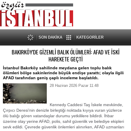
SON DAKİKA
KATEGORİLER
BAKIRKÖY'DE GİZEMLİ BALIK ÖLÜMLERİ: AFAD VE İSKİ
HAREKETE GEÇTİ
​İstanbul Bakırköy sahilinde meydana gelen toplu balık
ölümleri bölge sakinlerinde büyük endişe yarattı; olayla ilgili
AFAD tarafından geniş çaplı inceleme başlatıldı.
28 Haziran 2026 Pazar 11:48
​Kennedy Caddesi Taş İskele mevkiinde,
Çırpıcı Deresi’nin denizle birleştiği noktada kıyıya vuran yüzlerce
ölü balığı gören vatandaşlar durumu yetkililere bildirdi. İhbar
üzerine olay yerine AFAD, polis, sahil güvenlik ve belediye ekipleri
sevk edildi. Çevrede güvenlik önlemleri alınırken, AFAD uzmanları