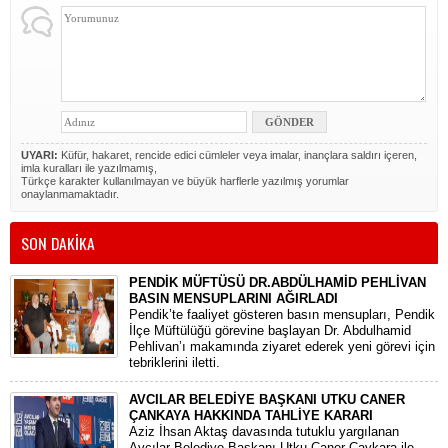
UYARI:
Küfür, hakaret, rencide edici cümleler veya imalar, inançlara saldırı içeren,
imla kuralları ile yazılmamış,
Türkçe karakter kullanılmayan ve büyük harflerle yazılmış yorumlar
onaylanmamaktadır.
SON DAKİKA
PENDİK MÜFTÜSÜ DR.ABDÜLHAMİD PEHLİVAN
BASIN MENSUPLARINI AĞIRLADI
​Pendik’te faaliyet gösteren basın mensupları, Pendik
İlçe Müftülüğü görevine başlayan Dr. Abdulhamid
Pehlivan’ı makamında ziyaret ederek yeni görevi için
tebriklerini iletti.
AVCILAR BELEDİYE BAŞKANI UTKU CANER
ÇANKAYA HAKKINDA TAHLİYE KARARI
​Aziz İhsan Aktaş davasında tutuklu yargılanan
Avcılar Belediye Başkanı Utku Caner Çaykara ile