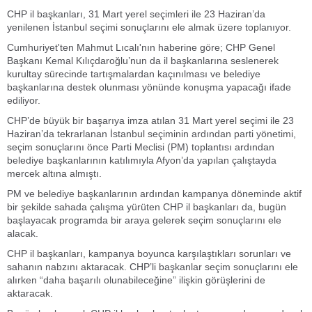
CHP il başkanları, 31 Mart yerel seçimleri ile 23 Haziran’da
yenilenen İstanbul seçimi sonuçlarını ele almak üzere toplanıyor.
Cumhuriyet'ten Mahmut Lıcalı'nın haberine göre;
CHP Genel
Başkanı Kemal Kılıçdaroğlu’nun da il başkanlarına seslenerek
kurultay sürecinde tartışmalardan kaçınılması ve belediye
başkanlarına destek olunması yönünde konuşma yapacağı ifade
ediliyor.
CHP’de büyük bir başarıya imza atılan 31 Mart yerel seçimi ile 23
Haziran’da tekrarlanan İstanbul seçiminin ardından parti yönetimi,
seçim sonuçlarını önce Parti Meclisi (PM) toplantısı ardından
belediye başkanlarının katılımıyla Afyon’da yapılan çalıştayda
mercek altına almıştı.
PM ve belediye başkanlarının ardından kampanya döneminde aktif
bir şekilde sahada çalışma yürüten CHP il başkanları da, bugün
başlayacak programda bir araya gelerek seçim sonuçlarını ele
alacak.
CHP il başkanları, kampanya boyunca karşılaştıkları sorunları ve
sahanın nabzını aktaracak. CHP’li başkanlar seçim sonuçlarını ele
alırken “daha başarılı olunabileceğine” ilişkin görüşlerini de
aktaracak.