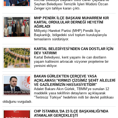
Seyhan Belediyesi Temizlik İşleri Müdürü Özcan
Zenger için tahliye kararı çıktı.
MHP PENDİK İLÇE BAŞKANI MUHARREM KIR
KARTAL ORDULULAR DERNEĞİ HEYETİNİ
AĞIRLADI
​Milliyetçi Hareket Partisi (MHP) Pendik İlçe
Başkanlığı, bölgedeki sivil toplum kuruluşlarıyla
temaslarını sürdürüyor.
KARTAL BELEDİYESİ’NDEN CAN DOSTLAR İÇİN
DEV YATIRIM!
Kartal Belediyesi, kent yaşamı ile can dostların
yaşam kalitesini artıracak vizyoner projelerine bir
yenisini ekliyor.
BAKAN GÜRLEK'TEN ÇERÇEVE YASA
AÇIKLAMASI:''KIRMIZI ÇİZGİMİZ ŞEHİT AİLELERİ
VE GAZİLERİMİZİN HASSASİYETİDİR''
Adalet Bakanı Akın Gürlek, TBMM’ye sunulan 12
maddelik yasa teklifinin detaylarını açıklayarak
"Terörsüz Türkiye" hedefinin milli bir devlet politikası
olduğunu vurguladı.
CHP İSTANBUL'DA 23 İLÇE BAŞKANLIĞI'NDA
ATAMALAR GERÇEKLEŞTİ