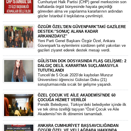
​Cumhuriyet Halk Partisi (CHP) genel merkezinin son
haftalarda örgüt bünyesinde hayata geçirdiği
görevden alma ve yapılanma kararlarının ardından
gözler İstanbul il teşkilatına çevrilmişti.
ÖZGÜR ÖZEL'DEN GÜVENPARK'TAKİ GAZİLERE
DESTEK:''SONUÇ ALANA KADAR
ARKANIZDAYIZ''
​Yeni Parti Genel Başkanı Özgür Özel, Ankara
Güvenpark’ta eylemlerini sürdüren şehit yakınları ve
gazileri ziyaret ederek destek mesajı verdi.
GÜLİSTAN DOK DOSYASINDA FLAŞ GELİŞME: 2
DALGIÇ DELİL KARARTMA SUÇLAMASIYLA
TUTUTKLANDI
​Tunceli’de 5 Ocak 2020’de kaybolan Munzur
Üniversitesi öğrencisi Gülistan Doku (21)
soruşturmasında sıcak bir gelişme yaşandı.
ÖZEL ÇOCUK VE AİLE AKADEMİSİ'NDE 60
ÇOCUĞA HİZMET VERİLDİ
Pendik Belediyesi, Türkiye’deki belediyeler içinde ilk
ve tek olma özelliği taşıyan “Özel Çocuk ve Aile
Akademisi”nin ilk dönemini tamamladı.
ANKARA CUMHURİYET BAŞSAVCILIĞINDAN
ÖZGÜR ÖZEL VE VELİ AĞBABA HAKKINDA