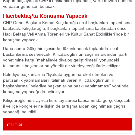
Bugün başlayacak CHP il başkanları toplantısı, yarın devam edecek
ve pazar günü son bulacak.
Hacıbektaş’ta Konuşma Yapacak
CHP Genel Başkanı Kemal Kılıçdaroğlu da il başkanları toplantısına
katılacak. Kılıçdaroğlu, il başkanları toplantısına katılmadan önce
Hacı Bektaş Veli Anma Törenleri ve Kültür Sanat Etkinlikleri’nde bir
konuşma yapacak.
Daha sonra Gülşehir ilçesinde düzenlenecek toplantıda ise il
başkanlarına seslenecek. Kılıçdaroğlu’nun seçimin ardından parti
yönetimine karşı “mahalleyle diyalog geliştirilmesi” yönündeki
talimatını il başkanlarına yönelik de yineleyeceği ifade ediliyor.
Belediye başkanlarına “liyakata uygun hareket etmeleri ve
partizanlık yapmamaları” talimatı veren Kılıçdaroğlu’nun, il
başkanlarına “belediye başkanlarına baskı yapılmaması” yönünde
konuşma yapacağı da belirtiliyor.
Kılıçdaroğlu’nun, ayrıca kurultay süreci kapsamında gerçekleşecek
il ve ilçe kongrelerine ilişkin de tartışmalardan kaçınılması çağrısı
yapacağı belirtildi.
Yorumlar