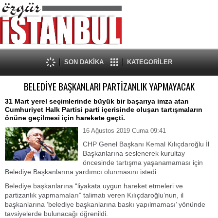
SON DAKİKA
KATEGORİLER
BELEDİYE BAŞKANLARI PARTİZANLIK YAPMAYACAK
31 Mart yerel seçimlerinde büyük bir başarıya imza atan
Cumhuriyet Halk Partisi parti içerisinde oluşan tartışmaların
önüne geçilmesi için harekete geçti.
16 Ağustos 2019 Cuma 09:41
CHP Genel Başkanı Kemal Kılıçdaroğlu İl
Başkanlarına seslenerek kurultay
öncesinde tartışma yaşanamaması için
Belediye Başkanlarına yardımcı olunmasını istedi.
Belediye başkanlarına “liyakata uygun hareket etmeleri ve
partizanlık yapmamaları” talimatı veren Kılıçdaroğlu’nun, il
başkanlarına ‘belediye başkanlarına baskı yapılmaması’ yönünde
tavsiyelerde bulunacağı öğrenildi.